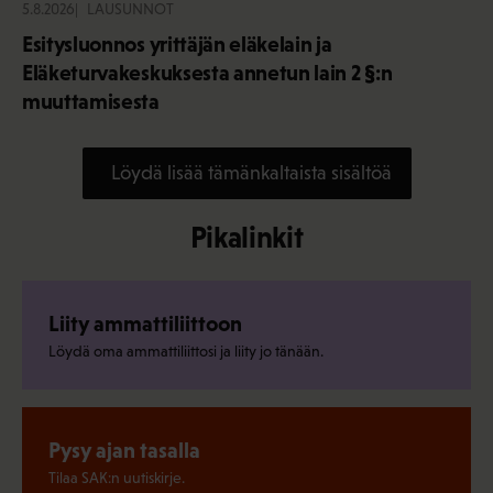
5.8.2026
LAUSUNNOT
Esitysluonnos yrittäjän eläkelain ja
Eläketurvakeskuksesta annetun lain 2 §:n
muuttamisesta
Löydä lisää tämänkaltaista sisältöä
Pikalinkit
Liity ammattiliittoon
Löydä oma ammattiliittosi ja liity jo tänään.
Pysy ajan tasalla
Tilaa SAK:n uutiskirje.