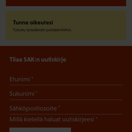
Tunne oikeutesi
Tutustu työelämän pelisääntöihin.
Tilaa SAK:n uutiskirje
(Pakollinen)
Etunimi
(Pakollinen)
Sukunimi
(Pakollinen)
Sähköpostiosoite
(Pakollinen)
Millä kielellä haluat uutiskirjeesi