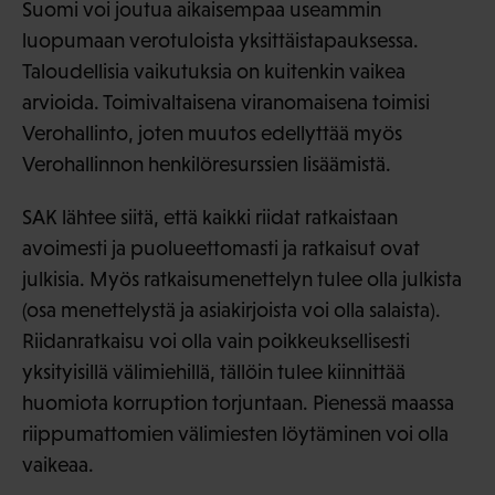
Suomi voi joutua aikaisempaa useammin
luopumaan verotuloista yksittäistapauksessa.
Taloudellisia vaikutuksia on kuitenkin vaikea
arvioida. Toimivaltaisena viranomaisena toimisi
Verohallinto, joten muutos edellyttää myös
Verohallinnon henkilöresurssien lisäämistä.
SAK lähtee siitä, että kaikki riidat ratkaistaan
avoimesti ja puolueettomasti ja ratkaisut ovat
julkisia. Myös ratkaisumenettelyn tulee olla julkista
(osa menettelystä ja asiakirjoista voi olla salaista).
Riidanratkaisu voi olla vain poikkeuksellisesti
yksityisillä välimiehillä, tällöin tulee kiinnittää
huomiota korruption torjuntaan. Pienessä maassa
riippumattomien välimiesten löytäminen voi olla
vaikeaa.