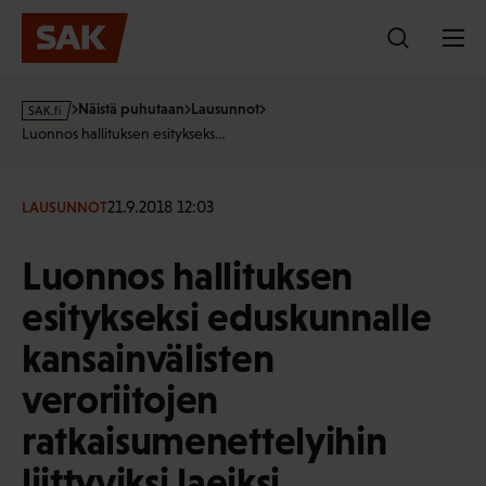
Hyppää
sisältöön
s
Näistä puhutaan
Lausunnot
a
Luonnos hallituksen esitykseks…
k
·
f
21.9.2018 12:03
LAUSUNNOT
i
Luonnos hallituksen
esitykseksi eduskunnalle
kansainvälisten
veroriitojen
ratkaisumenettelyihin
liittyviksi laeiksi