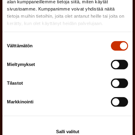
a
alan kumppaneillemme tietoja siitä, miten käytät
l
k
sivustoamme. Kumppanimme voivat yhdistää näitä
i
tietoja muihin tietoihin, joita olet antanut heille tai joita on
o
n
kerätty, kun olet käyttänyt heidän palvelujaan.
l
e
l
Suostumuksen
i
n
Välttämätön
valinta
n
)
e
Mieltymykset
n
)
Tilastot
Markkinointi
Tilaa
Salli valitut