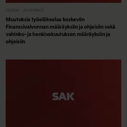
7.8.2026
LAUSUNNOT
Muutoksia työeläkealaa koskeviin
Finanssivalvonnan määräyksiin ja ohjeisiin sekä
vahinko- ja henkivakuutuksen määräyksiin ja
ohjeisiin