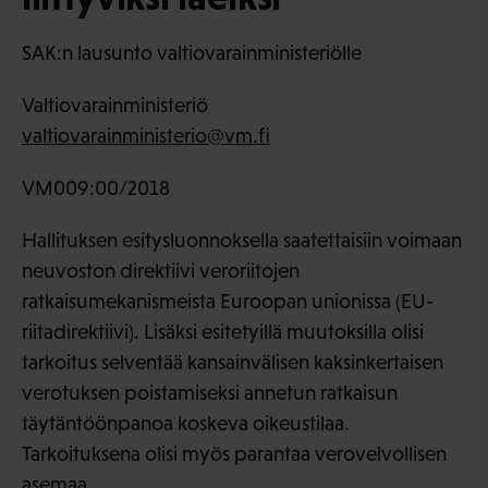
SAK:n lausunto valtiovarainministeriölle
Valtiovarainministeriö
valtiovarainministerio@vm.fi
VM009:00/2018
Hallituksen esitysluonnoksella saatettaisiin voimaan
neuvoston direktiivi veroriitojen
ratkaisumekanismeista Euroopan unionissa (EU-
riitadirektiivi). Lisäksi esitetyillä muutoksilla olisi
tarkoitus selventää kansainvälisen kaksinkertaisen
verotuksen poistamiseksi annetun ratkaisun
täytäntöönpanoa koskeva oikeustilaa.
Tarkoituksena olisi myös parantaa verovelvollisen
asemaa.