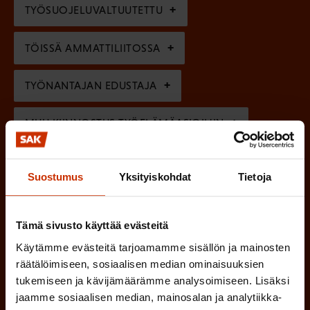
e
TYÖSUOJELUVALTUUTETTU
i
n
n
)
TÖISSÄ AMMATTILIITOSSA
e
n
TYÖNANTAJAN EDUSTAJA
)
MUU KIINNOSTUS TYÖELÄMÄASIOIHIN
Suostumus
Yksityiskohdat
Tietoja
(
Millä kielellä haluat uutiskirjeesi
P
SUOMI
RUOTSI
a
Tämä sivusto käyttää evästeitä
k
Käytämme evästeitä tarjoamamme sisällön ja mainosten
räätälöimiseen, sosiaalisen median ominaisuuksien
o
(
Hyväksyn tietojeni tallentamisen ja käsittelyn
tukemiseen ja kävijämäärämme analysoimiseen. Lisäksi
P
l
SAK:n viestintärekisterin
mukaisesti *
jaamme sosiaalisen median, mainosalan ja analytiikka-