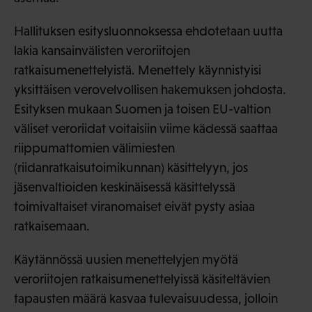
Hallituksen esitysluonnoksessa ehdotetaan uutta
lakia kansainvälisten veroriitojen
ratkaisumenettelyistä. Menettely käynnistyisi
yksittäisen verovelvollisen hakemuksen johdosta.
Esityksen mukaan Suomen ja toisen EU-valtion
väliset veroriidat voitaisiin viime kädessä saattaa
riippumattomien välimiesten
(riidanratkaisutoimikunnan) käsittelyyn, jos
jäsenvaltioiden keskinäisessä käsittelyssä
toimivaltaiset viranomaiset eivät pysty asiaa
ratkaisemaan.
Käytännössä uusien menettelyjen myötä
veroriitojen ratkaisumenettelyissä käsiteltävien
tapausten määrä kasvaa tulevaisuudessa, jolloin