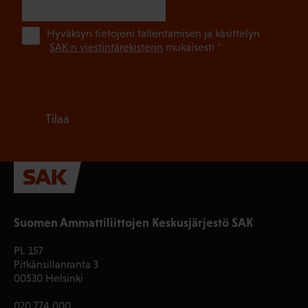
SUOMI
RUOTSI
(Pa
Hyväksyn tietojeni tallentamisen ja käsittelyn
SAK:n viestintärekisterin
mukaisesti *
Tilaa
Suomen Ammattiliittojen Keskusjärjestö SAK
PL 157
Pitkänsillanranta 3
00530 Helsinki
020 774 000