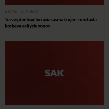
6.8.2026
LAUSUNNOT
Terveydenhuollon asiakasmaksujen korotusta
koskeva esitysluonnos