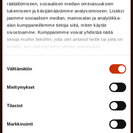
i
räätälöimiseen, sosiaalisen median ominaisuuksien
a
l
Mikä tai mitkä näistä kuvaavat sinua
n
tukemiseen ja kävijämäärämme analysoimiseen. Lisäksi
k
l
jaamme sosiaalisen median, mainosalan ja analytiikka-
parhaiten?
e
o
alan kumppaneillemme tietoja siitä, miten käytät
i
n
sivustoamme. Kumppanimme voivat yhdistää näitä
l
LUOTTAMUSMIES
n
tietoja muihin tietoihin, joita olet antanut heille tai joita on
)
l
kerätty, kun olet käyttänyt heidän palvelujaan.
e
TYÖSUOJELUVALTUUTETTU
i
n
Suostumuksen
n
)
TÖISSÄ AMMATTILIITOSSA
Välttämätön
valinta
e
n
TYÖNANTAJAN EDUSTAJA
Mieltymykset
)
MUU KIINNOSTUS TYÖELÄMÄASIOIHIN
Tilastot
(
Millä kielellä haluat uutiskirjeesi
Markkinointi