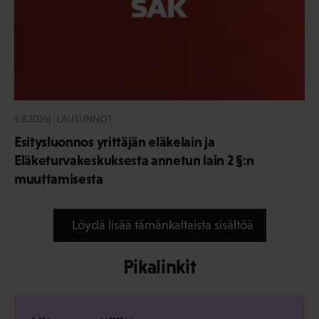
5.8.2026
LAUSUNNOT
Esitysluonnos yrittäjän eläkelain ja
Eläketurvakeskuksesta annetun lain 2 §:n
muuttamisesta
Löydä lisää tämänkaltaista sisältöä
Pikalinkit