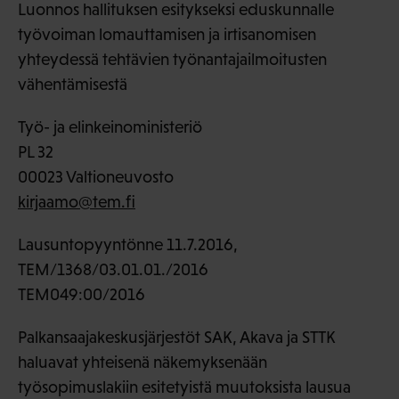
Luonnos hallituksen esitykseksi eduskunnalle
työvoiman lomauttamisen ja irtisanomisen
yhteydessä tehtävien työnantajailmoitusten
vähentämisestä
Työ- ja elinkeinoministeriö
PL 32
00023 Valtioneuvosto
kirjaamo@tem.fi
Lausuntopyyntönne 11.7.2016,
TEM/1368/03.01.01./2016
TEM049:00/2016
Palkansaajakeskusjärjestöt SAK, Akava ja STTK
haluavat yhteisenä näkemyksenään
työsopimuslakiin esitetyistä muutoksista lausua