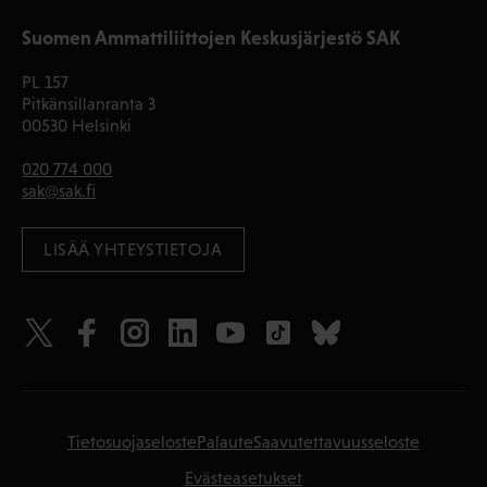
Suomen Ammattiliittojen Keskusjärjestö SAK
PL 157
Pitkänsillanranta 3
00530 Helsinki
020 774 000
sak@sak.fi
LISÄÄ YHTEYSTIETOJA
Tietosuojaseloste
Palaute
Saavutettavuusseloste
Evästeasetukset