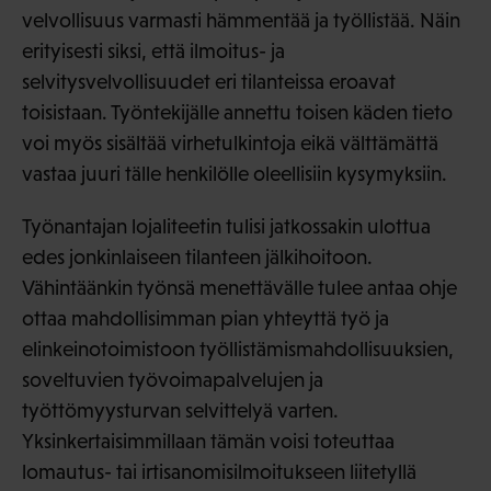
velvollisuus varmasti hämmentää ja työllistää. Näin
erityisesti siksi, että ilmoitus- ja
selvitysvelvollisuudet eri tilanteissa eroavat
toisistaan. Työntekijälle annettu toisen käden tieto
voi myös sisältää virhetulkintoja eikä välttämättä
vastaa juuri tälle henkilölle oleellisiin kysymyksiin.
Työnantajan lojaliteetin tulisi jatkossakin ulottua
edes jonkinlaiseen tilanteen jälkihoitoon.
Vähintäänkin työnsä menettävälle tulee antaa ohje
ottaa mahdollisimman pian yhteyttä työ ja
elinkeinotoimistoon työllistämismahdollisuuksien,
soveltuvien työvoimapalvelujen ja
työttömyysturvan selvittelyä varten.
Yksinkertaisimmillaan tämän voisi toteuttaa
lomautus- tai irtisanomisilmoitukseen liitetyllä