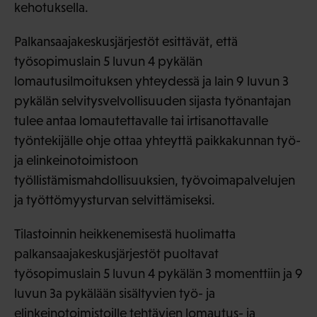
kehotuksella.
Palkansaajakeskusjärjestöt esittävät, että
työsopimuslain 5 luvun 4 pykälän
lomautusilmoituksen yhteydessä ja lain 9 luvun 3
pykälän selvitysvelvollisuuden sijasta työnantajan
tulee antaa lomautettavalle tai irtisanottavalle
työntekijälle ohje ottaa yhteyttä paikkakunnan työ-
ja elinkeinotoimistoon
työllistämismahdollisuuksien, työvoimapalvelujen
ja työttömyysturvan selvittämiseksi.
Tilastoinnin heikkenemisestä huolimatta
palkansaajakeskusjärjestöt puoltavat
työsopimuslain 5 luvun 4 pykälän 3 momenttiin ja 9
luvun 3a pykälään sisältyvien työ- ja
elinkeinotoimistoille tehtävien lomautus- ja