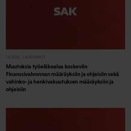
7.8.2026
LAUSUNNOT
Muutoksia työeläkealaa koskeviin
Finanssivalvonnan määräyksiin ja ohjeisiin sekä
vahinko- ja henkivakuutuksen määräyksiin ja
ohjeisiin