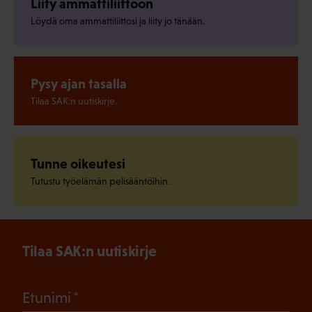
Liity ammattiliittoon
Löydä oma ammattiliittosi ja liity jo tänään.
Pysy ajan tasalla
Tilaa SAK:n uutiskirje.
Tunne oikeutesi
Tutustu työelämän pelisääntöihin.
Tilaa SAK:n uutiskirje
(Pakollinen)
Etunimi