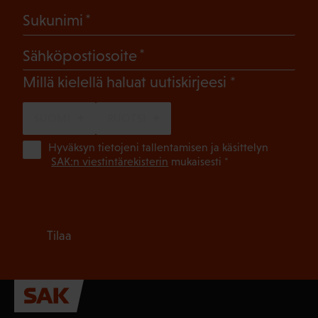
(Pakollinen)
Sukunimi
(Pakollinen)
Sähköpostiosoite
(Pakollinen)
Millä kielellä haluat uutiskirjeesi
SUOMI
RUOTSI
(Pa
Hyväksyn tietojeni tallentamisen ja käsittelyn
SAK:n viestintärekisterin
mukaisesti *
Tilaa