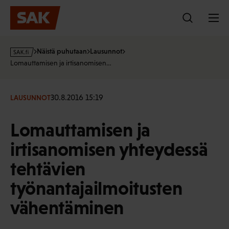
Hyppää
sisältöön
s
Näistä puhutaan
Lausunnot
a
Lomauttamisen ja irtisanomisen…
k
·
f
30.8.2016 15:19
LAUSUNNOT
i
Lomauttamisen ja
irtisanomisen yhteydessä
tehtävien
työnantajailmoitusten
vähentäminen