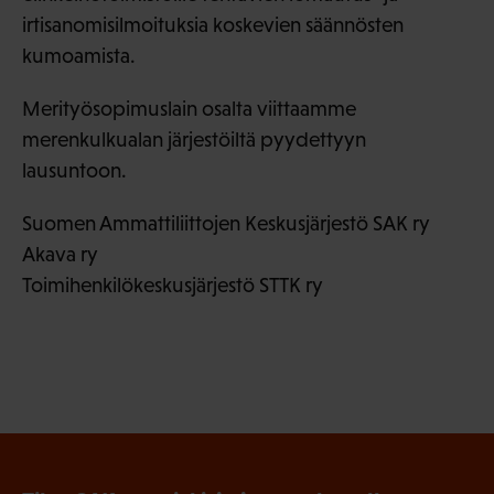
irtisanomisilmoituksia koskevien säännösten
kumoamista.
Merityösopimuslain osalta viittaamme
merenkulkualan järjestöiltä pyydettyyn
lausuntoon.
Suomen Ammattiliittojen Keskusjärjestö SAK ry
Akava ry
Toimihenkilökeskusjärjestö STTK ry