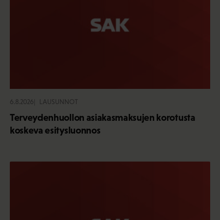
6.8.2026
LAUSUNNOT
Terveydenhuollon asiakasmaksujen korotusta
koskeva esitysluonnos