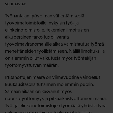
seuraavaa:
Työnantajan työvoiman vähentämisestä
työvoimatoimistoille, nykyisin työ- ja
elinkeinotoimistolle, tekemien ilmoitusten
alkuperäinen tarkoitus oli varata
työvoimaviranomaisille aikaa valmistautua työnsä
menettäneiden työllistämiseen. Näillä ilmoituksilla
on aiemmin ollut vaikutusta myös työntekijän
työttömyysturvan määrän.
Irtisanottujen määrä on viimevuosina vaihdellut
kuukausitasolla tuhannen molemmin puolin.
Samaan aikaan on kasvanut myös
nuorisotyöttömyys ja pitkäaikaistyöttömien määrä.
Työ- ja elinkeinotoimistojen työmäärä yhdistettynä
nykyisiin resursseihin kuitenkin mahdollistaa