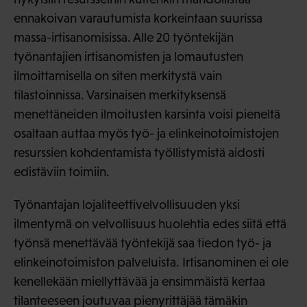
ennakoivan varautumista korkeintaan suurissa
massa-irtisanomisissa. Alle 20 työntekijän
työnantajien irtisanomisten ja lomautusten
ilmoittamisella on siten merkitystä vain
tilastoinnissa. Varsinaisen merkityksensä
menettäneiden ilmoitusten karsinta voisi pieneltä
osaltaan auttaa myös työ- ja elinkeinotoimistojen
resurssien kohdentamista työllistymistä aidosti
edistäviin toimiin.
Työnantajan lojaliteettivelvollisuuden yksi
ilmentymä on velvollisuus huolehtia edes siitä että
työnsä menettävää työntekijä saa tiedon työ- ja
elinkeinotoimiston palveluista. Irtisanominen ei ole
kenellekään miellyttävää ja ensimmäistä kertaa
tilanteeseen joutuvaa pienyrittäjää tämäkin