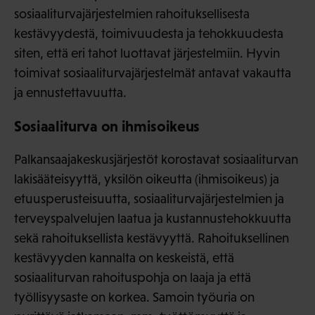
sosiaaliturvajärjestelmien rahoituksellisesta
kestävyydestä, toimivuudesta ja tehokkuudesta
siten, että eri tahot luottavat järjestelmiin. Hyvin
toimivat sosiaaliturvajärjestelmät antavat vakautta
ja ennustettavuutta.
Sosiaaliturva on ihmisoikeus
Palkansaajakeskusjärjestöt korostavat sosiaaliturvan
lakisääteisyyttä, yksilön oikeutta (ihmisoikeus) ja
etuusperusteisuutta, sosiaaliturvajärjestelmien ja
terveyspalvelujen laatua ja kustannustehokkuutta
sekä rahoituksellista kestävyyttä. Rahoituksellinen
kestävyyden kannalta on keskeistä, että
sosiaaliturvan rahoituspohja on laaja ja että
työllisyysaste on korkea. Samoin työuria on