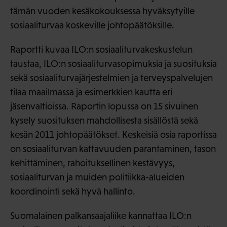
tämän vuoden kesäkokouksessa hyväksytyille
sosiaaliturvaa koskeville johtopäätöksille.
Raportti kuvaa ILO:n sosiaaliturvakeskustelun
taustaa, ILO:n sosiaaliturvasopimuksia ja suosituksia
sekä sosiaaliturvajärjestelmien ja terveyspalvelujen
tilaa maailmassa ja esimerkkien kautta eri
jäsenvaltioissa. Raportin lopussa on 15 sivuinen
kysely suosituksen mahdollisesta sisällöstä sekä
kesän 2011 johtopäätökset. Keskeisiä osia raportissa
on sosiaaliturvan kattavuuden parantaminen, tason
kehittäminen, rahoituksellinen kestävyys,
sosiaaliturvan ja muiden politiikka-alueiden
koordinointi sekä hyvä hallinto.
Suomalainen palkansaajaliike kannattaa ILO:n