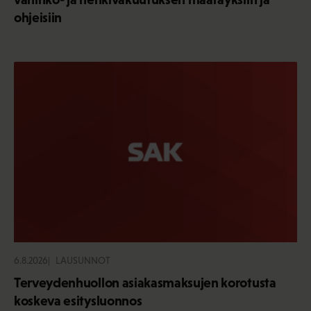
ohjeisiin
6.8.2026
LAUSUNNOT
Terveydenhuollon asiakasmaksujen korotusta
koskeva esitysluonnos