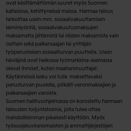
ovat käsittämättömän suuret myös Suomen
kaltaisissa, kehittyneissä maissa. Harmaa talous
tarkoittaa usein mm. sosiaalivakuuttamisen
laiminlyöntiä, sosiaalivakuutusmaksujen
maksamatta jättämistä tai niiden maksamista vain
osittain sekä palkansaajan tai yrittäjän
työperusteisen sosiaaliturvan puutteita. Usein
häviäjinä ovat heikossa työmarkkina-asemassa
olevat ihmiset, kuten maahanmuuttajat.
Käytännössä lasku voi tulla maksettavaksi
perusturvan puolella, pitkälti veronmaksajien ja
palkansaajien varoista.
Suomen hallitusohjelmassa on korostettu harmaan
talouden torjuntatoimia, joita tulee ottaa
mahdollisimman pikaisesti käyttöön. Myös
työsuojeluviranomaisten ja ammattijärjestöjen