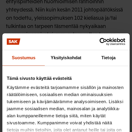
erityispiirteiden huomioimisen ratifioinnin
yhteydessä. Niin kuin kesän 2011 johtopäätöksissä
on todettu, yleissopimuksen 102 kieliasua ja/tai
tulkintaa on tarpeen täsmentää nykyaikaan
paremmin sopivaksi, mm. sukupuolten tasa-arvo
huomioon ottaen. Se, ettei Suomi ole vielä
ratifioinut sopimusta, herättää kysymyksiä esim.
Suostumus
Yksityiskohdat
Tietoja
muissa pohjoismaissa (jotka ovat ratifioineet
sopimuksen), kun yleisesti on tiedossa, että
maamme sosiaaliturvajärjestelmät ovat maailman
Tämä sivusto käyttää evästeitä
mittakaavassa kohtuullisen kehittyneet.
Käytämme evästeitä tarjoamamme sisällön ja mainosten
räätälöimiseen, sosiaalisen median ominaisuuksien
Kommentteja raportin kyselyyn
tukemiseen ja kävijämäärämme analysoimiseen. Lisäksi
jaamme sosiaalisen median, mainosalan ja analytiikka-
ILO pyytää jäsenvaltioiden kantoja raportin lopussa
alan kumppaneillemme tietoja siitä, miten käytät
esitettyihin kysymyksiin. ILO:n sopimusten
sivustoamme. Kumppanimme voivat yhdistää näitä
mukaisesti valtiovallan tulee konsultoida
tietoja muihin tietoihin, joita olet antanut heille tai joita on