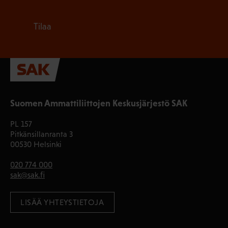
Tilaa
Suomen Ammattiliittojen Keskusjärjestö SAK
PL 157
Pitkänsillanranta 3
00530 Helsinki
020 774 000
sak@sak.fi
LISÄÄ YHTEYSTIETOJA