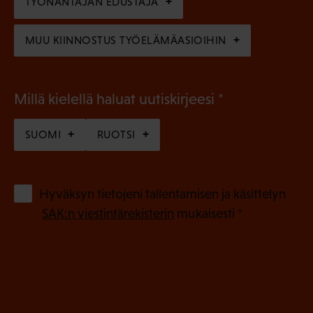
n
TYÖNANTAJAN EDUSTAJA
)
MUU KIINNOSTUS TYÖELÄMÄASIOIHIN
(
Millä kielellä haluat uutiskirjeesi
P
SUOMI
RUOTSI
a
k
o
(
Hyväksyn tietojeni tallentamisen ja käsittelyn
P
l
SAK:n viestintärekisterin
mukaisesti *
a
l
k
i
o
n
l
e
l