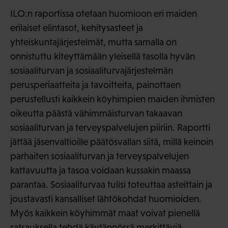
ILO:n raportissa otetaan huomioon eri maiden
erilaiset elintasot, kehitysasteet ja
yhteiskuntajärjestelmät, mutta samalla on
onnistuttu kiteyttämään yleisellä tasolla hyvän
sosiaaliturvan ja sosiaaliturvajärjestelmän
perusperiaatteita ja tavoitteita, painottaen
perustellusti kaikkein köyhimpien maiden ihmisten
oikeutta päästä vähimmäisturvan takaavan
sosiaaliturvan ja terveyspalvelujen piiriin. Raportti
jättää jäsenvaltioille päätösvallan siitä, millä keinoin
parhaiten sosiaaliturvan ja terveyspalvelujen
kattavuutta ja tasoa voidaan kussakin maassa
parantaa. Sosiaaliturvaa tulisi toteuttaa asteittain ja
joustavasti kansalliset lähtökohdat huomioiden.
Myös kaikkein köyhimmät maat voivat pienellä
satsauksella tehdä käytännössä merkittäviä