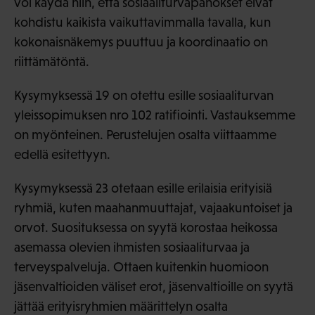
voi käydä niin, että sosiaaliturvapanokset eivät
kohdistu kaikista vaikuttavimmalla tavalla, kun
kokonaisnäkemys puuttuu ja koordinaatio on
riittämätöntä.
Kysymyksessä 19 on otettu esille sosiaaliturvan
yleissopimuksen nro 102 ratifiointi. Vastauksemme
on myönteinen. Perustelujen osalta viittaamme
edellä esitettyyn.
Kysymyksessä 23 otetaan esille erilaisia erityisiä
ryhmiä, kuten maahanmuuttajat, vajaakuntoiset ja
orvot. Suosituksessa on syytä korostaa heikossa
asemassa olevien ihmisten sosiaaliturvaa ja
terveyspalveluja. Ottaen kuitenkin huomioon
jäsenvaltioiden väliset erot, jäsenvaltioille on syytä
jättää erityisryhmien määrittelyn osalta