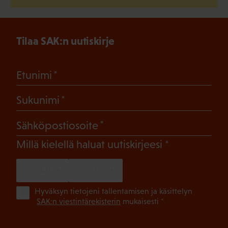
Tilaa SAK:n uutiskirje
(Pakollinen)
Etunimi
(Pakollinen)
Sukunimi
(Pakollinen)
Sähköpostiosoite
(Pakollinen)
Millä kielellä haluat uutiskirjeesi
SUOMI
RUOTSI
(Pa
Hyväksyn tietojeni tallentamisen ja käsittelyn
SAK:n viestintärekisterin
mukaisesti *