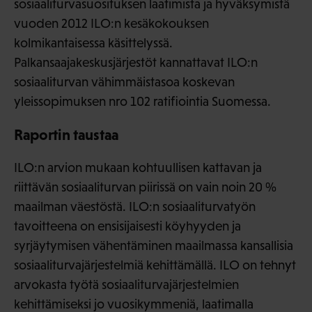
sosiaaliturvasuosituksen laatimista ja hyväksymistä
vuoden 2012 ILO:n kesäkokouksen
kolmikantaisessa käsittelyssä.
Palkansaajakeskusjärjestöt kannattavat ILO:n
sosiaaliturvan vähimmäistasoa koskevan
yleissopimuksen nro 102 ratifiointia Suomessa.
Raportin taustaa
ILO:n arvion mukaan kohtuullisen kattavan ja
riittävän sosiaaliturvan piirissä on vain noin 20 %
maailman väestöstä. ILO:n sosiaaliturvatyön
tavoitteena on ensisijaisesti köyhyyden ja
syrjäytymisen vähentäminen maailmassa kansallisia
sosiaaliturvajärjestelmiä kehittämällä. ILO on tehnyt
arvokasta työtä sosiaaliturvajärjestelmien
kehittämiseksi jo vuosikymmeniä, laatimalla