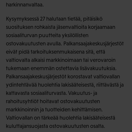
harkinnanvaltaa.
Kysymyksessä 27 halutaan tietää, pitäisikö
suosituksen rohkaista jäsenvaltioita korjaamaan
sosiaaliturvan puutteita yksilöllisten
ostovakuutusten avulla. Palkansaajakeskusjärjestöt
eivät pidä tarkoituksenmukaisena sitä, että
valtiovalta alkaisi markkinoimaan tai verovaroin
tukemaan enemmän ostettavia lisävakuutuksia.
Palkansaajakeskusjärjestöt korostavat valtiovallan
ydintehtävää huolehtia lakisääteisestä, riittävästä ja
kattavasta sosiaaliturvasta. Vakuutus- ja
rahoitusyhtiöt hoitavat ostovakuutusten
markkinoinnin ja tuotteiden kehittämisen.
Valtiovallan on tärkeää huolehtia lakisääteisestä
kuluttajansuojasta ostovakuutusten osalta.