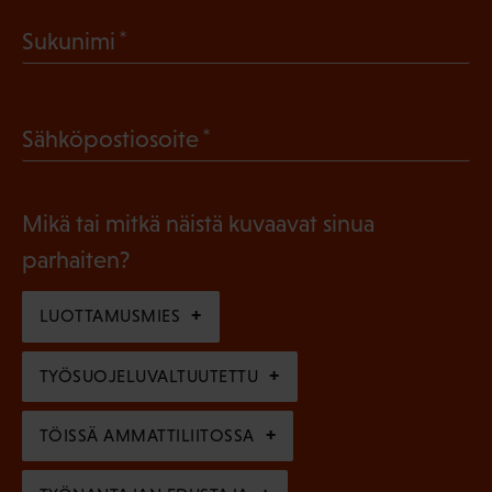
a
(
Sukunimi
k
P
o
a
l
(
Sähköpostiosoite
k
l
P
o
i
a
l
Mikä tai mitkä näistä kuvaavat sinua
n
k
l
parhaiten?
e
o
i
n
l
LUOTTAMUSMIES
n
)
l
e
TYÖSUOJELUVALTUUTETTU
i
n
n
)
TÖISSÄ AMMATTILIITOSSA
e