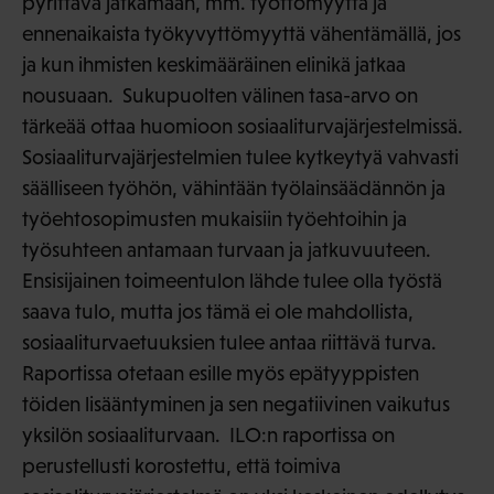
pyrittävä jatkamaan, mm. työttömyyttä ja
ennenaikaista työkyvyttömyyttä vähentämällä, jos
ja kun ihmisten keskimääräinen elinikä jatkaa
nousuaan. Sukupuolten välinen tasa-arvo on
tärkeää ottaa huomioon sosiaaliturvajärjestelmissä.
Sosiaaliturvajärjestelmien tulee kytkeytyä vahvasti
säälliseen työhön, vähintään työlainsäädännön ja
työehtosopimusten mukaisiin työehtoihin ja
työsuhteen antamaan turvaan ja jatkuvuuteen.
Ensisijainen toimeentulon lähde tulee olla työstä
saava tulo, mutta jos tämä ei ole mahdollista,
sosiaaliturvaetuuksien tulee antaa riittävä turva.
Raportissa otetaan esille myös epätyyppisten
töiden lisääntyminen ja sen negatiivinen vaikutus
yksilön sosiaaliturvaan. ILO:n raportissa on
perustellusti korostettu, että toimiva