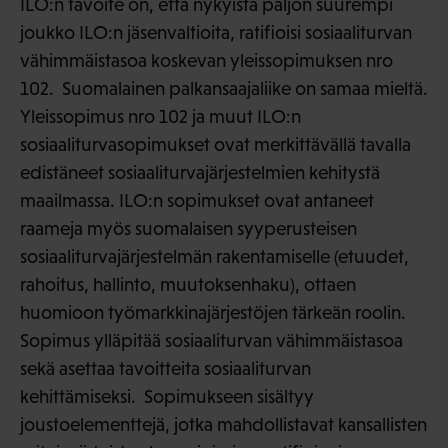
ILO:n tavoite on, että nykyistä paljon suurempi
joukko ILO:n jäsenvaltioita, ratifioisi sosiaaliturvan
vähimmäistasoa koskevan yleissopimuksen nro
102. Suomalainen palkansaajaliike on samaa mieltä.
Yleissopimus nro 102 ja muut ILO:n
sosiaaliturvasopimukset ovat merkittävällä tavalla
edistäneet sosiaaliturvajärjestelmien kehitystä
maailmassa. ILO:n sopimukset ovat antaneet
raameja myös suomalaisen syyperusteisen
sosiaaliturvajärjestelmän rakentamiselle (etuudet,
rahoitus, hallinto, muutoksenhaku), ottaen
huomioon työmarkkinajärjestöjen tärkeän roolin.
Sopimus ylläpitää sosiaaliturvan vähimmäistasoa
sekä asettaa tavoitteita sosiaaliturvan
kehittämiseksi. Sopimukseen sisältyy
joustoelementtejä, jotka mahdollistavat kansallisten