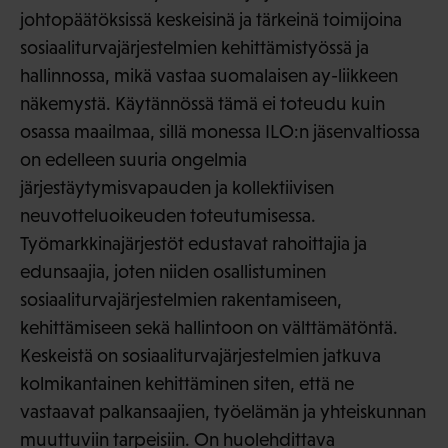
johtopäätöksissä keskeisinä ja tärkeinä toimijoina
sosiaaliturvajärjestelmien kehittämistyössä ja
hallinnossa, mikä vastaa suomalaisen ay-liikkeen
näkemystä. Käytännössä tämä ei toteudu kuin
osassa maailmaa, sillä monessa ILO:n jäsenvaltiossa
on edelleen suuria ongelmia
järjestäytymisvapauden ja kollektiivisen
neuvotteluoikeuden toteutumisessa.
Työmarkkinajärjestöt edustavat rahoittajia ja
edunsaajia, joten niiden osallistuminen
sosiaaliturvajärjestelmien rakentamiseen,
kehittämiseen sekä hallintoon on välttämätöntä.
Keskeistä on sosiaaliturvajärjestelmien jatkuva
kolmikantainen kehittäminen siten, että ne
vastaavat palkansaajien, työelämän ja yhteiskunnan
muuttuviin tarpeisiin. On huolehdittava