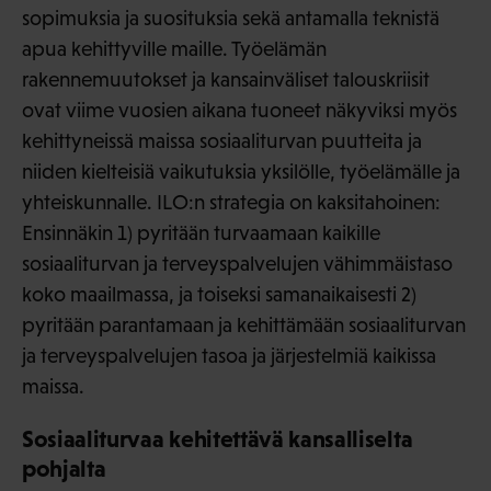
sopimuksia ja suosituksia sekä antamalla teknistä
apua kehittyville maille. Työelämän
rakennemuutokset ja kansainväliset talouskriisit
ovat viime vuosien aikana tuoneet näkyviksi myös
kehittyneissä maissa sosiaaliturvan puutteita ja
niiden kielteisiä vaikutuksia yksilölle, työelämälle ja
yhteiskunnalle. ILO:n strategia on kaksitahoinen:
Ensinnäkin 1) pyritään turvaamaan kaikille
sosiaaliturvan ja terveyspalvelujen vähimmäistaso
koko maailmassa, ja toiseksi samanaikaisesti 2)
pyritään parantamaan ja kehittämään sosiaaliturvan
ja terveyspalvelujen tasoa ja järjestelmiä kaikissa
maissa.
Sosiaaliturvaa kehitettävä kansalliselta
pohjalta