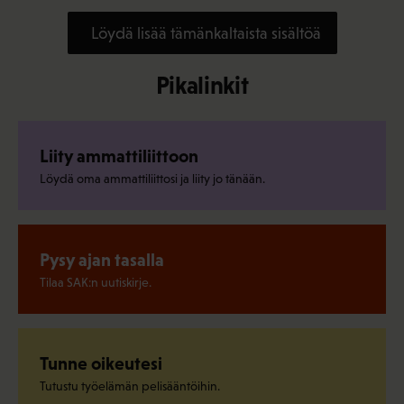
Löydä lisää tämänkaltaista sisältöä
Pikalinkit
Liity ammattiliittoon
Löydä oma ammattiliittosi ja liity jo tänään.
Pysy ajan tasalla
Tilaa SAK:n uutiskirje.
Tunne oikeutesi
Tutustu työelämän pelisääntöihin.