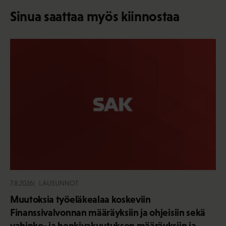
Sinua saattaa myös kiinnostaa
7.8.2026
LAUSUNNOT
Muutoksia työeläkealaa koskeviin
Finanssivalvonnan määräyksiin ja ohjeisiin sekä
vahinko- ja henkivakuutuksen määräyksiin ja