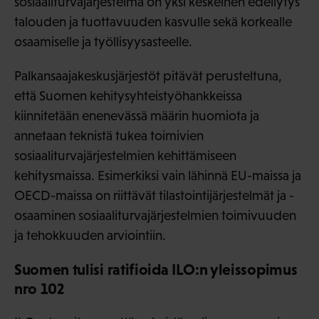
sosiaaliturvajärjestelmä on yksi keskeinen edellytys
talouden ja tuottavuuden kasvulle sekä korkealle
osaamiselle ja työllisyysasteelle.
Palkansaajakeskusjärjestöt pitävät perusteltuna,
että Suomen kehitysyhteistyöhankkeissa
kiinnitetään enenevässä määrin huomiota ja
annetaan teknistä tukea toimivien
sosiaaliturvajärjestelmien kehittämiseen
kehitysmaissa. Esimerkiksi vain lähinnä EU-maissa ja
OECD-maissa on riittävät tilastointijärjestelmät ja -
osaaminen sosiaaliturvajärjestelmien toimivuuden
ja tehokkuuden arviointiin.
Suomen tulisi ratifioida ILO:n yleissopimus
nro 102