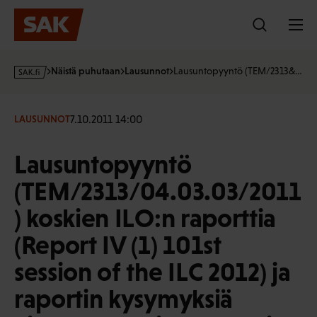
Hyppää
sisältöön
s
Näistä puhutaan
Lausunnot
Lausuntopyyntö (TEM/2313&…
a
k
·
7.10.2011 14:00
LAUSUNNOT
f
i
Lausuntopyyntö
(TEM/2313/04.03.03/2011
) koskien ILO:n raporttia
(Report IV (1) 101st
session of the ILC 2012) ja
raportin kysymyksiä