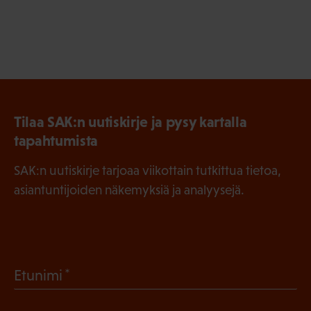
Tilaa SAK:n uutiskirje ja pysy kartalla
tapahtumista
SAK:n uutiskirje tarjoaa viikottain tutkittua tietoa,
asiantuntijoiden näkemyksiä ja analyysejä.
(
Etunimi
P