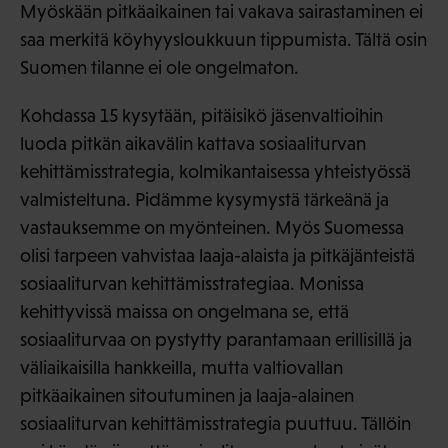
Myöskään pitkäaikainen tai vakava sairastaminen ei
saa merkitä köyhyysloukkuun tippumista. Tältä osin
Suomen tilanne ei ole ongelmaton.
Kohdassa 15 kysytään, pitäisikö jäsenvaltioihin
luoda pitkän aikavälin kattava sosiaaliturvan
kehittämisstrategia, kolmikantaisessa yhteistyössä
valmisteltuna. Pidämme kysymystä tärkeänä ja
vastauksemme on myönteinen. Myös Suomessa
olisi tarpeen vahvistaa laaja-alaista ja pitkäjänteistä
sosiaaliturvan kehittämisstrategiaa. Monissa
kehittyvissä maissa on ongelmana se, että
sosiaaliturvaa on pystytty parantamaan erillisillä ja
väliaikaisilla hankkeilla, mutta valtiovallan
pitkäaikainen sitoutuminen ja laaja-alainen
sosiaaliturvan kehittämisstrategia puuttuu. Tällöin