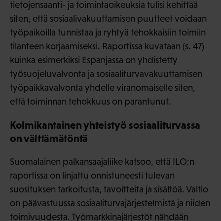
tietojensaanti- ja toimintaoikeuksia tulisi kehittää
siten, että sosiaalivakuuttamisen puutteet voidaan
työpaikoilla tunnistaa ja ryhtyä tehokkaisiin toimiin
tilanteen korjaamiseksi. Raportissa kuvataan (s. 47)
kuinka esimerkiksi Espanjassa on yhdistetty
työsuojeluvalvonta ja sosiaaliturvavakuuttamisen
työpaikkavalvonta yhdelle viranomaiselle siten,
että toiminnan tehokkuus on parantunut.
Kolmikantainen yhteistyö sosiaaliturvassa
on välttämätöntä
Suomalainen palkansaajaliike katsoo, että ILO:n
raportissa on linjattu onnistuneesti tulevan
suosituksen tarkoitusta, tavoitteita ja sisältöä. Valtio
on päävastuussa sosiaaliturvajärjestelmistä ja niiden
toimivuudesta. Työmarkkinajärjestöt nähdään