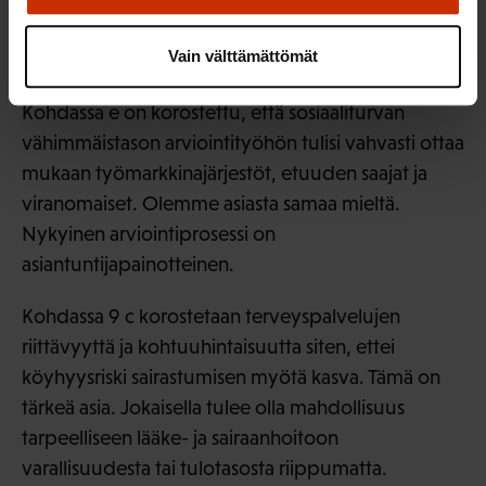
Kysymyksessä 9 pyritään antamaan kriteerejä
Vain välttämättömät
sosiaaliturvan vähimmäistason määrittelemiseen.
Kohdassa e on korostettu, että sosiaaliturvan
vähimmäistason arviointityöhön tulisi vahvasti ottaa
mukaan työmarkkinajärjestöt, etuuden saajat ja
viranomaiset. Olemme asiasta samaa mieltä.
Nykyinen arviointiprosessi on
asiantuntijapainotteinen.
Kohdassa 9 c korostetaan terveyspalvelujen
riittävyyttä ja kohtuuhintaisuutta siten, ettei
köyhyysriski sairastumisen myötä kasva. Tämä on
tärkeä asia. Jokaisella tulee olla mahdollisuus
tarpeelliseen lääke- ja sairaanhoitoon
varallisuudesta tai tulotasosta riippumatta.