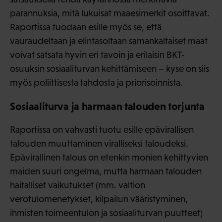
parannuksia, mitä lukuisat maaesimerkit osoittavat.
Raportissa tuodaan esille myös se, että
vauraudeltaan ja elintasoltaan samankaltaiset maat
voivat satsata hyvin eri tavoin ja erilaisin BKT-
osuuksin sosiaaliturvan kehittämiseen – kyse on siis
myös poliittisesta tahdosta ja priorisoinnista.
Sosiaaliturva ja harmaan talouden torjunta
Raportissa on vahvasti tuotu esille epävirallisen
talouden muuttaminen viralliseksi taloudeksi.
Epävirallinen talous on etenkin monien kehittyvien
maiden suuri ongelma, mutta harmaan talouden
haitalliset vaikutukset (mm. valtion
verotulomenetykset, kilpailun vääristyminen,
ihmisten toimeentulon ja sosiaaliturvan puutteet)