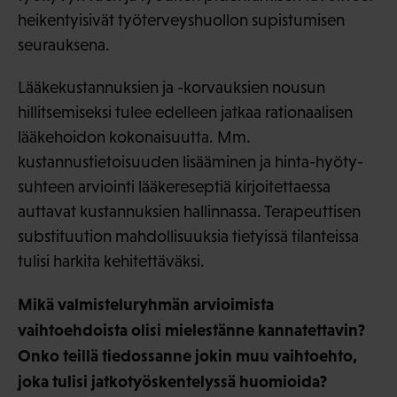
heikentyisivät työterveyshuollon supistumisen
seurauksena.
Lääkekustannuksien ja -korvauksien nousun
hillitsemiseksi tulee edelleen jatkaa rationaalisen
lääkehoidon kokonaisuutta. Mm.
kustannustietoisuuden lisääminen ja hinta-hyöty-
suhteen arviointi lääkereseptiä kirjoitettaessa
auttavat kustannuksien hallinnassa. Terapeuttisen
substituution mahdollisuuksia tietyissä tilanteissa
tulisi harkita kehitettäväksi.
Mikä valmisteluryhmän arvioimista
vaihtoehdoista olisi mielestänne kannatettavin?
Onko teillä tiedossanne jokin muu vaihtoehto,
joka tulisi jatkotyöskentelyssä huomioida?