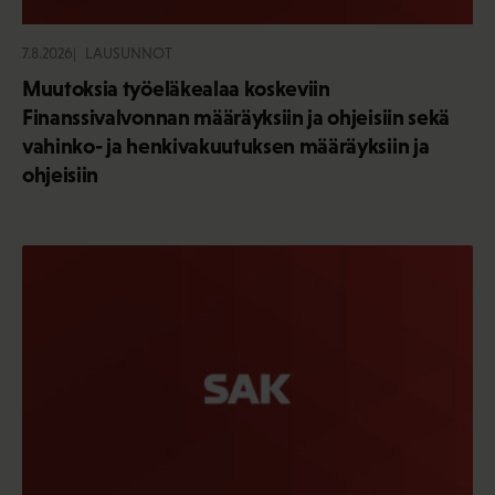
7.8.2026
LAUSUNNOT
Muutoksia työeläkealaa koskeviin
Finanssivalvonnan määräyksiin ja ohjeisiin sekä
vahinko- ja henkivakuutuksen määräyksiin ja
ohjeisiin