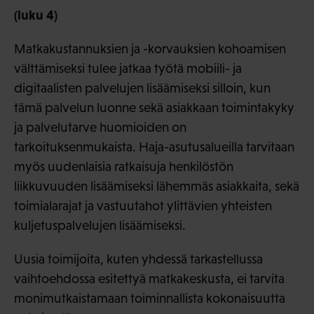
(luku 4)
Matkakustannuksien ja -korvauksien kohoamisen
välttämiseksi tulee jatkaa työtä mobiili- ja
digitaalisten palvelujen lisäämiseksi silloin, kun
tämä palvelun luonne sekä asiakkaan toimintakyky
ja palvelutarve huomioiden on
tarkoituksenmukaista. Haja-asutusalueilla tarvitaan
myös uudenlaisia ratkaisuja henkilöstön
liikkuvuuden lisäämiseksi lähemmäs asiakkaita, sekä
toimialarajat ja vastuutahot ylittävien yhteisten
kuljetuspalvelujen lisäämiseksi.
Uusia toimijoita, kuten yhdessä tarkastellussa
vaihtoehdossa esitettyä matkakeskusta, ei tarvita
monimutkaistamaan toiminnallista kokonaisuutta