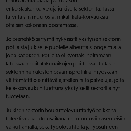
mahdotonta saada perustason
erikoislääkäripalveluja julkiselta sektorilta. Tässä
tarvittaisiin muutosta, mikäli kela-korvauksia
oltaisiin kokonaan poistamassa.
Jo pienehkö siirtymä nykyisistä yksityisen sektorin
potilaista julkiselle puolelle aiheuttaisi ongelmia ja
jopa kaaoksen. Potilaita ei kyettäisi hoitamaan
läheskään hoitotakuuaikojen puitteissa. Julkisen
sektorin henkilöstön osaamisprofiili ei myöskään
välttämättä ole riittävä ajatellen niitä palveluja, joita
kela-korvauksin tuettuna yksityisellä sektorilla nyt
tuotetaan.
Julkisen sektorin houkuttelevuutta työpaikkana
tulee lisätä koulutusaikana muotoutuviin asenteisiin
vaikuttamalla, sekä työolosuhteita ja työsuhteen