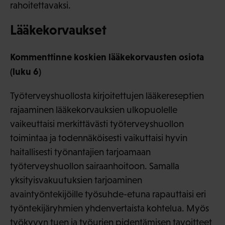
rahoitettavaksi.
Lääkekorvaukset
Kommenttinne koskien lääkekorvausten osiota
(luku 6)
Työterveyshuollosta kirjoitettujen lääkereseptien
rajaaminen lääkekorvauksien ulkopuolelle
vaikeuttaisi merkittävästi työterveyshuollon
toimintaa ja todennäköisesti vaikuttaisi hyvin
haitallisesti työnantajien tarjoamaan
työterveyshuollon sairaanhoitoon. Samalla
yksityisvakuutuksien tarjoaminen
avaintyöntekijöille työsuhde-etuna rapauttaisi eri
työntekijäryhmien yhdenvertaista kohtelua. Myös
työkyvyn tuen ja työurien pidentämisen tavoitteet