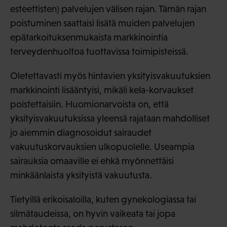
esteettisten) palvelujen välisen rajan. Tämän rajan
poistuminen saattaisi lisätä muiden palvelujen
epätarkoituksenmukaista markkinointia
terveydenhuoltoa tuottavissa toimipisteissä.
Oletettavasti myös hintavien yksityisvakuutuksien
markkinointi lisääntyisi, mikäli kela-korvaukset
poistettaisiin. Huomionarvoista on, että
yksityisvakuutuksissa yleensä rajataan mahdolliset
jo aiemmin diagnosoidut sairaudet
vakuutuskorvauksien ulkopuolelle. Useampia
sairauksia omaaville ei ehkä myönnettäisi
minkäänlaista yksityistä vakuutusta.
Tietyillä erikoisaloilla, kuten gynekologiassa tai
silmätaudeissa, on hyvin vaikeata tai jopa