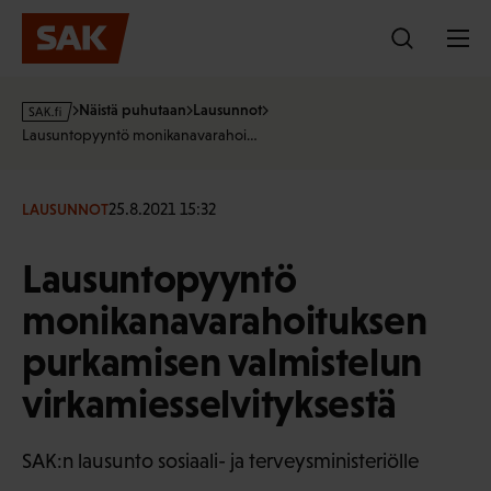
Hyppää
sisältöön
s
Näistä puhutaan
Lausunnot
a
Lausuntopyyntö monikanavarahoi…
k
·
f
25.8.2021 15:32
LAUSUNNOT
i
Lausuntopyyntö
monikanavarahoituksen
purkamisen valmistelun
virkamiesselvityksestä
SAK:n lausunto sosiaali- ja terveysministeriölle