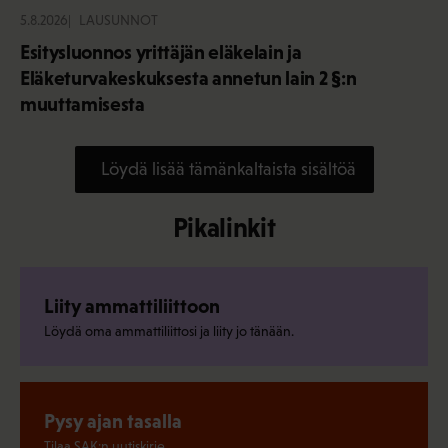
5.8.2026
LAUSUNNOT
Esitysluonnos yrittäjän eläkelain ja
Eläketurvakeskuksesta annetun lain 2 §:n
muuttamisesta
Löydä lisää tämänkaltaista sisältöä
Pikalinkit
Liity ammattiliittoon
Löydä oma ammattiliittosi ja liity jo tänään.
Pysy ajan tasalla
Tilaa SAK:n uutiskirje.