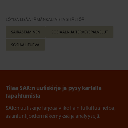
LÖYDÄ LISÄÄ TÄMÄNKALTAISTA SISÄLTÖÄ:
SAIRASTAMINEN
SOSIAALI- JA TERVEYSPALVELUT
SOSIAALITURVA
Tilaa SAK:n uutiskirje ja pysy kartalla
tapahtumista
SAK:n uutiskirje tarjoaa viikottain tutkittua tietoa,
asiantuntijoiden näkemyksiä ja analyysejä.