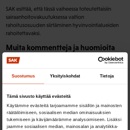
SAK esittää, että tässä vaiheessa toteutettaisiin
sairaanhoitovakuutuksessa valtion
rahoitusosuuden siirtäminen hyvinvointialueiden
rahoitettavaksi.
Muita kommentteja ja huomioita
Onko teillä muita kommentteja tai huomiota
monikanavarahoituksen purkamisen valmistelun
Suostumus
Yksityiskohdat
Tietoja
jatkotyössä huomioitavaksi?
Monikanavarahoituksen vaikutuksista
Tämä sivusto käyttää evästeitä
palvelujärjestelmään löytyy niukasti tutkittua
Käytämme evästeitä tarjoamamme sisällön ja mainosten
tietoa. Saattaa olla, että monikanavarahoitukseen
räätälöimiseen, sosiaalisen median ominaisuuksien
mahdollisesti liittyviä haittoja on liioiteltu. Kelan
tukemiseen ja kävijämäärämme analysoimiseen. Lisäksi
toimeenpanemat korvaukset
jaamme sosiaalisen median, mainosalan ja analytiikka-