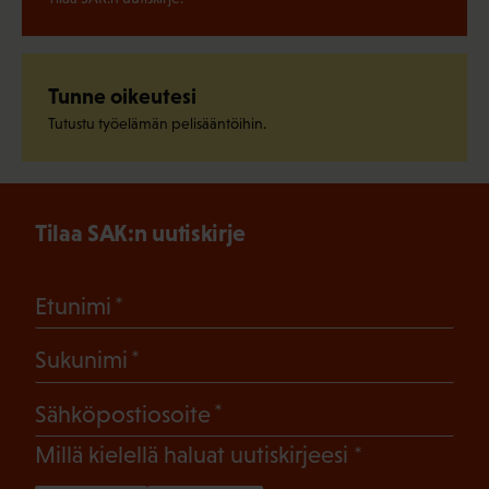
Tunne oikeutesi
Tutustu työelämän pelisääntöihin.
Tilaa SAK:n uutiskirje
(Pakollinen)
Etunimi
(Pakollinen)
Sukunimi
(Pakollinen)
Sähköpostiosoite
(Pakollinen)
Millä kielellä haluat uutiskirjeesi