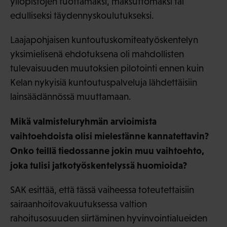
yliopistojen tuottamaksi, maksuttomaksi tai
edulliseksi täydennyskoulutukseksi.
Laajapohjaisen kuntoutuskomiteatyöskentelyn
yksimielisenä ehdotuksena oli mahdollisten
tulevaisuuden muutoksien pilotointi ennen kuin
Kelan nykyisiä kuntoutuspalveluja lähdettäisiin
lainsäädännössä muuttamaan.
Mikä valmisteluryhmän arvioimista
vaihtoehdoista olisi mielestänne kannatettavin?
Onko teillä tiedossanne jokin muu vaihtoehto,
joka tulisi jatkotyöskentelyssä huomioida?
SAK esittää, että tässä vaiheessa toteutettaisiin
sairaanhoitovakuutuksessa valtion
rahoitusosuuden siirtäminen hyvinvointialueiden