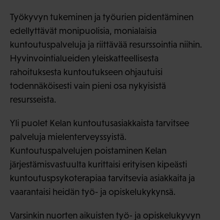
Työkyvyn tukeminen ja työurien pidentäminen
edellyttävät monipuolisia, monialaisia
kuntoutuspalveluja ja riittävää resurssointia niihin.
Hyvinvointialueiden yleiskatteellisesta
rahoituksesta kuntoutukseen ohjautuisi
todennäköisesti vain pieni osa nykyisistä
resursseista.
Yli puolet Kelan kuntoutusasiakkaista tarvitsee
palveluja mielenterveyssyistä.
Kuntoutuspalvelujen poistaminen Kelan
järjestämisvastuulta kurittaisi erityisen kipeästi
kuntoutuspsykoterapiaa tarvitsevia asiakkaita ja
vaarantaisi heidän työ- ja opiskelukykynsä.
Varsinkin nuorten aikuisten työ- ja opiskelukyvyn