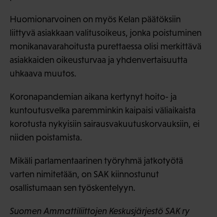
Huomionarvoinen on myös Kelan päätöksiin
liittyvä asiakkaan valitusoikeus, jonka poistuminen
monikanavarahoitusta purettaessa olisi merkittävä
asiakkaiden oikeusturvaa ja yhdenvertaisuutta
uhkaava muutos.
Koronapandemian aikana kertynyt hoito- ja
kuntoutusvelka paremminkin kaipaisi väliaikaista
korotusta nykyisiin sairausvakuutuskorvauksiin, ei
niiden poistamista.
Mikäli parlamentaarinen työryhmä jatkotyötä
varten nimitetään, on SAK kiinnostunut
osallistumaan sen työskentelyyn.
Suomen Ammattiliittojen Keskusjärjestö SAK ry