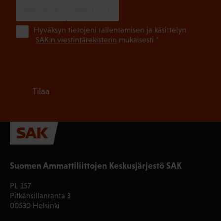
SUOMI
RUOTSI
(Pa
Hyväksyn tietojeni tallentamisen ja käsittelyn
SAK:n viestintärekisterin
mukaisesti *
Tilaa
Suomen Ammattiliittojen Keskusjärjestö SAK
PL 157
Pitkänsillanranta 3
00530 Helsinki