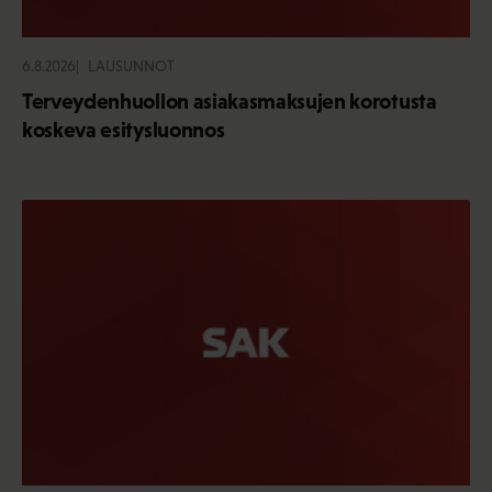
6.8.2026
LAUSUNNOT
Terveydenhuollon asiakasmaksujen korotusta
koskeva esitysluonnos