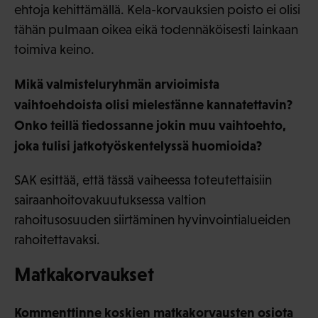
ehtoja kehittämällä. Kela-korvauksien poisto ei olisi
tähän pulmaan oikea eikä todennäköisesti lainkaan
toimiva keino.
Mikä valmisteluryhmän arvioimista
vaihtoehdoista olisi mielestänne kannatettavin?
Onko teillä tiedossanne jokin muu vaihtoehto,
joka tulisi jatkotyöskentelyssä huomioida?
SAK esittää, että tässä vaiheessa toteutettaisiin
sairaanhoitovakuutuksessa valtion
rahoitusosuuden siirtäminen hyvinvointialueiden
rahoitettavaksi.
Matkakorvaukset
Kommenttinne koskien matkakorvausten osiota