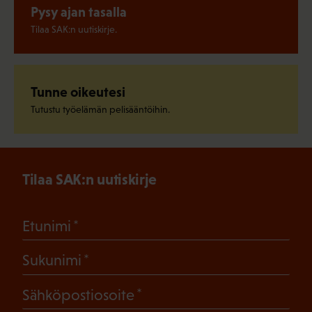
Pysy ajan tasalla
Tilaa SAK:n uutiskirje.
Tunne oikeutesi
Tutustu työelämän pelisääntöihin.
Tilaa SAK:n uutiskirje
(Pakollinen)
Etunimi
(Pakollinen)
Sukunimi
(Pakollinen)
Sähköpostiosoite