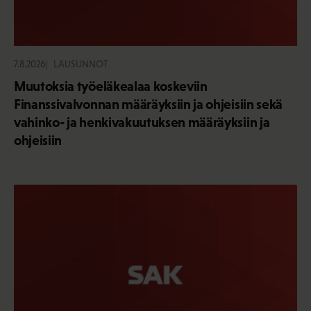
7.8.2026
LAUSUNNOT
Muutoksia työeläkealaa koskeviin
Finanssivalvonnan määräyksiin ja ohjeisiin sekä
vahinko- ja henkivakuutuksen määräyksiin ja
ohjeisiin