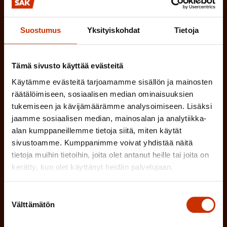
asiantuntijoiden näkemyksiä ja analyysejä.
Suostumus
Yksityiskohdat
Tietoja
(
Etunimi
Tämä sivusto käyttää evästeitä
P
Käytämme evästeitä tarjoamamme sisällön ja mainosten
a
räätälöimiseen, sosiaalisen median ominaisuuksien
(
tukemiseen ja kävijämäärämme analysoimiseen. Lisäksi
Sukunimi
k
jaamme sosiaalisen median, mainosalan ja analytiikka-
P
o
alan kumppaneillemme tietoja siitä, miten käytät
a
sivustoamme. Kumppanimme voivat yhdistää näitä
l
(
Sähköpostiosoite
tietoja muihin tietoihin, joita olet antanut heille tai joita on
k
l
P
kerätty, kun olet käyttänyt heidän palvelujaan.
o
i
a
l
Mikä tai mitkä näistä kuvaavat sinua
n
Suostumuksen
k
Välttämätön
l
valinta
parhaiten?
e
o
i