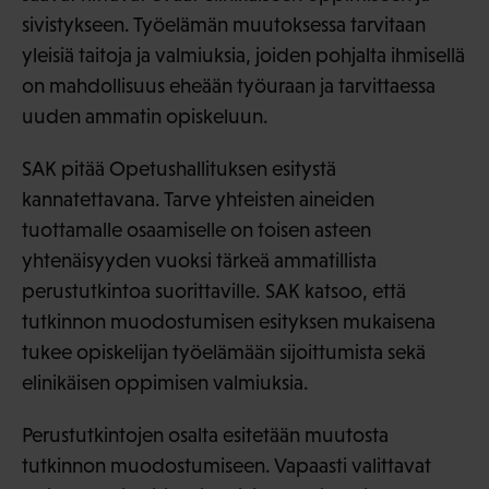
sivistykseen. Työelämän muutoksessa tarvitaan
yleisiä taitoja ja valmiuksia, joiden pohjalta ihmisellä
on mahdollisuus eheään työuraan ja tarvittaessa
uuden ammatin opiskeluun.
SAK pitää Opetushallituksen esitystä
kannatettavana. Tarve yhteisten aineiden
tuottamalle osaamiselle on toisen asteen
yhtenäisyyden vuoksi tärkeä ammatillista
perustutkintoa suorittaville. SAK katsoo, että
tutkinnon muodostumisen esityksen mukaisena
tukee opiskelijan työelämään sijoittumista sekä
elinikäisen oppimisen valmiuksia.
Perustutkintojen osalta esitetään muutosta
tutkinnon muodostumiseen. Vapaasti valittavat