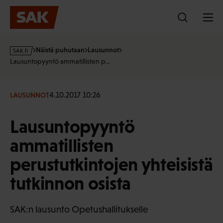
Hyppää
sisältöön
s
Näistä puhutaan
Lausunnot
a
Lausuntopyyntö ammatillisten p…
k
·
f
4.10.2017 10:26
LAUSUNNOT
i
Lausuntopyyntö
ammatillisten
perustutkintojen yhteisistä
tutkinnon osista
SAK:n lausunto Opetushallitukselle