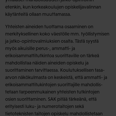
etenkin, kun korkeakoulujen opiskelijavalinnan
käytänteitä ollaan muuttamassa.
Yhteisten aineiden tuottama osaaminen on
merkityksellinen koko väestölle mm. työllistymisen
ja jatko-opintovalmiuksien osalta. Tästä syystä
myös aikuisille perus-, ammatti- ja
erikoisammattitutkintoa suorittaville on tärkeä
mahdollistaa näiden aineiden opiskelu ja
suorittaminen tarvittaessa. Koulutuksellisen tasa-
arvon näkökulmasta on keskeistä, että ammatti- ja
erikoisammattitukintojen suorittajille mahdollis-
tetaan tarpeenmukainen yhteisten tutkintojen
osien suorittaminen. SAK pitää tärkeänä, että
erityisesti luku- ja numerotaitojen sekä
tietoteknisten taitojen opiskelu mahdollistetaan