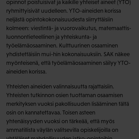
opinnot poistuisivat ja kaikille yhteiset aineet (YTO)
ryhmittyisivät uudelleen. YTO-aineiden korissa
neljästä opintokokonaisuudesta siirryttäisiin
kolmeen: viestintä- ja vuorovaikutus, matemaattis-
luonnontieteellinen ja yhteiskunta- ja
työelämäosaaminen. Kulttuurinen osaaminen
yhdistettäisiin mui-hin kokonaisuuksiin. SAK näkee
myönteisenä, että työelämäosaaminen säilyy YTO-
aineiden korissa.
Yhteisten aineiden valinnaisuutta rajattaisiin.
Yhteisten tutkinnon osien tuottaman osaamisen
merkityksen vuoksi pakollisuuden lisääminen tältä
osin on kannatettavaa. Toisen asteen
yhtenäisyyden vuoksi on tärkeää, että myös
ammatillista väylän valitsevilla opiskelijoilla on
yhtäläiset mahdollisuuden jatko-opintoihin