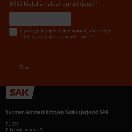
(Pakollinen)
Millä kielellä haluat uutiskirjeesi
SUOMI
RUOTSI
(Pa
Hyväksyn tietojeni tallentamisen ja käsittelyn
SAK:n viestintärekisterin
mukaisesti *
Tilaa
Suomen Ammattiliittojen Keskusjärjestö SAK
PL 157
Pitkänsillanranta 3