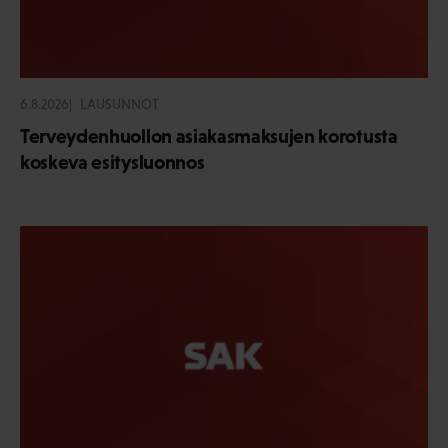
6.8.2026
LAUSUNNOT
Terveydenhuollon asiakasmaksujen korotusta
koskeva esitysluonnos