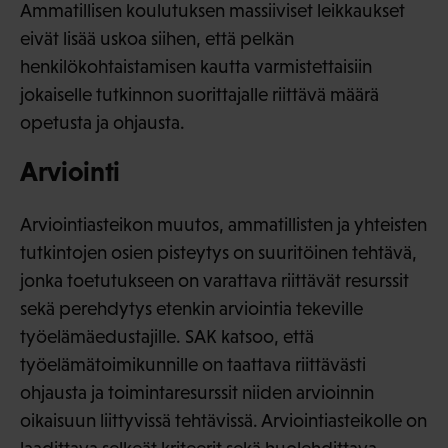
Ammatillisen koulutuksen massiiviset leikkaukset
eivät lisää uskoa siihen, että pelkän
henkilökohtaistamisen kautta varmistettaisiin
jokaiselle tutkinnon suorittajalle riittävä määrä
opetusta ja ohjausta.
Arviointi
Arviointiasteikon muutos, ammatillisten ja yhteisten
tutkintojen osien pisteytys on suuritöinen tehtävä,
jonka toetutukseen on varattava riittävät resurssit
sekä perehdytys etenkin arviointia tekeville
työelämäedustajille. SAK katsoo, että
työelämätoimikunnille on taattava riittävästi
ohjausta ja toimintaresurssit niiden arvioinnin
oikaisuun liittyvissä tehtävissä. Arviointiasteikolle on