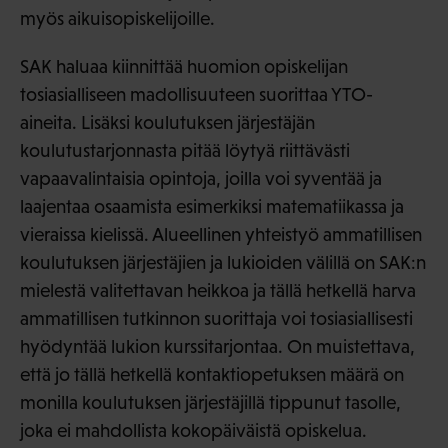
myös aikuisopiskelijoille.
SAK haluaa kiinnittää huomion opiskelijan
tosiasialliseen madollisuuteen suorittaa YTO-
aineita. Lisäksi koulutuksen järjestäjän
koulutustarjonnasta pitää löytyä riittävästi
vapaavalintaisia opintoja, joilla voi syventää ja
laajentaa osaamista esimerkiksi matematiikassa ja
vieraissa kielissä. Alueellinen yhteistyö ammatillisen
koulutuksen järjestäjien ja lukioiden välillä on SAK:n
mielestä valitettavan heikkoa ja tällä hetkellä harva
ammatillisen tutkinnon suorittaja voi tosiasiallisesti
hyödyntää lukion kurssitarjontaa. On muistettava,
että jo tällä hetkellä kontaktiopetuksen määrä on
monilla koulutuksen järjestäjillä tippunut tasolle,
joka ei mahdollista kokopäiväistä opiskelua.