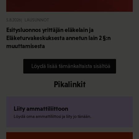
5.8.2026
LAUSUNNOT
Esitysluonnos yrittäjän eläkelain ja
Eläketurvakeskuksesta annetun lain 2 §:n
muuttamisesta
Löydä lisää tämänkaltaista sisältöä
Pikalinkit
Liity ammattiliittoon
Löydä oma ammattiliittosi ja liity jo tänään.