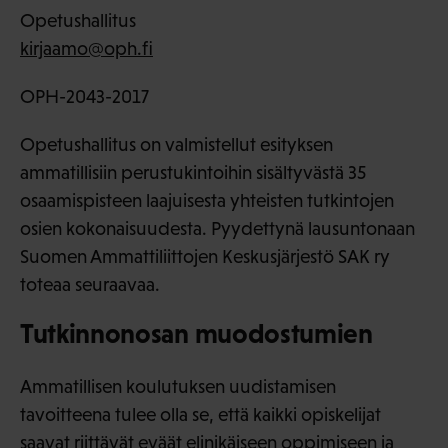
Opetushallitus
kirjaamo@oph.fi
OPH-2043-2017
Opetushallitus on valmistellut esityksen
ammatillisiin perustukintoihin sisältyvästä 35
osaamispisteen laajuisesta yhteisten tutkintojen
osien kokonaisuudesta. Pyydettynä lausuntonaan
Suomen Ammattiliittojen Keskusjärjestö SAK ry
toteaa seuraavaa.
Tutkinnonosan muodostumien
Ammatillisen koulutuksen uudistamisen
tavoitteena tulee olla se, että kaikki opiskelijat
saavat riittävät eväät elinikäiseen oppimiseen ja