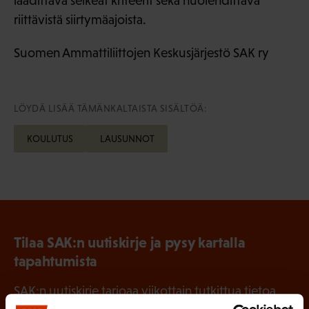
laadittava selkeät kriteerit sekä huolehdittava
riittävistä siirtymäajoista.
Suomen Ammattiliittojen Keskusjärjestö SAK ry
LÖYDÄ LISÄÄ TÄMÄNKALTAISTA SISÄLTÖÄ:
KOULUTUS
LAUSUNNOT
Tilaa SAK:n uutiskirje ja pysy kartalla
tapahtumista
SAK:n uutiskirje tarjoaa viikottain tutkittua tietoa,