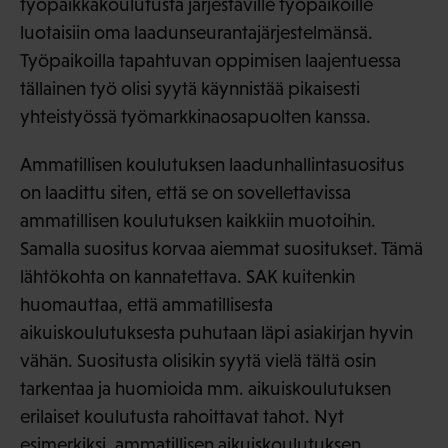
työpaikkakoulutusta järjestäville työpaikoille
luotaisiin oma laadunseurantajärjestelmänsä.
Työpaikoilla tapahtuvan oppimisen laajentuessa
tällainen työ olisi syytä käynnistää pikaisesti
yhteistyössä työmarkkinaosapuolten kanssa.
Ammatillisen koulutuksen laadunhallintasuositus
on laadittu siten, että se on sovellettavissa
ammatillisen koulutuksen kaikkiin muotoihin.
Samalla suositus korvaa aiemmat suositukset. Tämä
lähtökohta on kannatettava. SAK kuitenkin
huomauttaa, että ammatillisesta
aikuiskoulutuksesta puhutaan läpi asiakirjan hyvin
vähän. Suositusta olisikin syytä vielä tältä osin
tarkentaa ja huomioida mm. aikuiskoulutuksen
erilaiset koulutusta rahoittavat tahot. Nyt
esimerkiksi, ammatillisen aikuiskoulutuksen