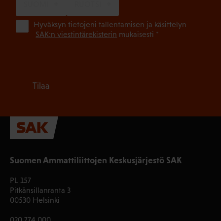
SUOMI
RUOTSI
(Pa
Hyväksyn tietojeni tallentamisen ja käsittelyn
SAK:n viestintärekisterin
mukaisesti *
Tilaa
Suomen Ammattiliittojen Keskusjärjestö SAK
PL 157
Pitkänsillanranta 3
00530 Helsinki
020 774 000