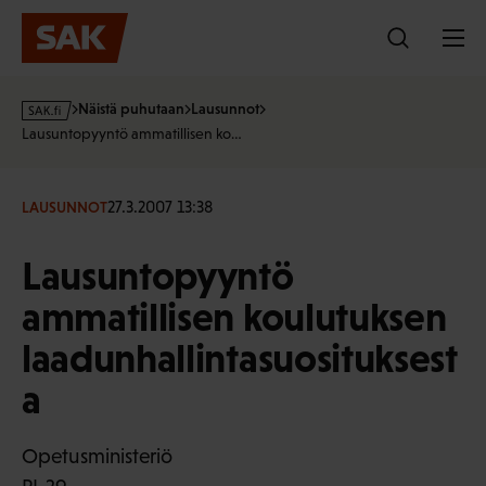
Hyppää
sisältöön
s
Näistä puhutaan
Lausunnot
a
Lausuntopyyntö ammatillisen ko…
k
·
f
27.3.2007 13:38
LAUSUNNOT
i
Lausuntopyyntö
ammatillisen koulutuksen
laadunhallintasuosituksest
a
Opetusministeriö