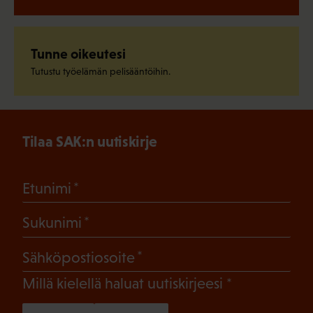
Tunne oikeutesi
Tutustu työelämän pelisääntöihin.
Tilaa SAK:n uutiskirje
(Pakollinen)
Etunimi
(Pakollinen)
Sukunimi
(Pakollinen)
Sähköpostiosoite
(Pakollinen)
Millä kielellä haluat uutiskirjeesi