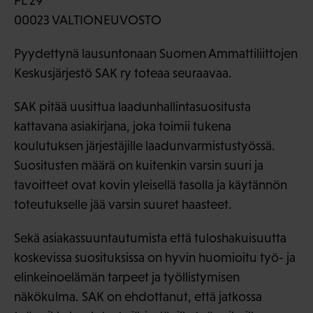
PL 29
00023 VALTIONEUVOSTO
Pyydettynä lausuntonaan Suomen Ammattiliittojen
Keskusjärjestö SAK ry toteaa seuraavaa.
SAK pitää uusittua laadunhallintasuositusta
kattavana asiakirjana, joka toimii tukena
koulutuksen järjestäjille laadunvarmistustyössä.
Suositusten määrä on kuitenkin varsin suuri ja
tavoitteet ovat kovin yleisellä tasolla ja käytännön
toteutukselle jää varsin suuret haasteet.
Sekä asiakassuuntautumista että tuloshakuisuutta
koskevissa suosituksissa on hyvin huomioitu työ- ja
elinkeinoelämän tarpeet ja työllistymisen
näkökulma. SAK on ehdottanut, että jatkossa