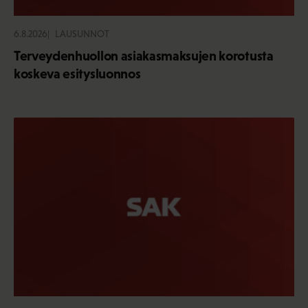
6.8.2026
LAUSUNNOT
Terveydenhuollon asiakasmaksujen korotusta
koskeva esitysluonnos