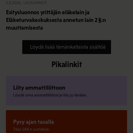
5.8.2026
LAUSUNNOT
Esitysluonnos yrittäjän eläkelain ja
Eläketurvakeskuksesta annetun lain 2 §:n
muuttamisesta
Löydä lisää tämänkaltaista sisältöä
Pikalinkit
Liity ammattiliittoon
Löydä oma ammattiliittosi ja liity jo tänään.
Pysy ajan tasalla
Tilaa SAK:n uutiskirje.