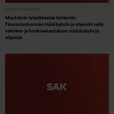
7.8.2026
LAUSUNNOT
Muutoksia työeläkealaa koskeviin
Finanssivalvonnan määräyksiin ja ohjeisiin sekä
vahinko- ja henkivakuutuksen määräyksiin ja
ohjeisiin