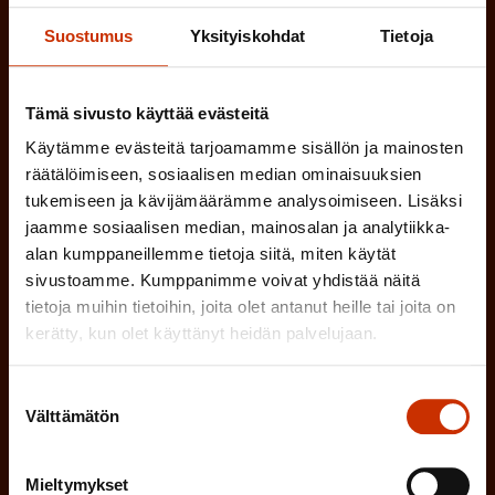
a
l
k
Suostumus
Yksityiskohdat
Tietoja
i
o
n
l
Tämä sivusto käyttää evästeitä
e
l
Käytämme evästeitä tarjoamamme sisällön ja mainosten
i
n
räätälöimiseen, sosiaalisen median ominaisuuksien
n
)
tukemiseen ja kävijämäärämme analysoimiseen. Lisäksi
e
jaamme sosiaalisen median, mainosalan ja analytiikka-
n
alan kumppaneillemme tietoja siitä, miten käytät
)
sivustoamme. Kumppanimme voivat yhdistää näitä
tietoja muihin tietoihin, joita olet antanut heille tai joita on
kerätty, kun olet käyttänyt heidän palvelujaan.
Suostumuksen
Tilaa
Välttämätön
valinta
Mieltymykset