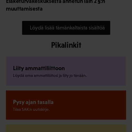
Eläketurvakeskuksesta annetun lain 2 §:n
muuttamisesta
Löydä lisää tämänkaltaista sisältöä
Pikalinkit
Liity ammattiliittoon
Löydä oma ammattiliittosi ja liity jo tänään.
Pysy ajan tasalla
Tilaa SAK:n uutiskirje.