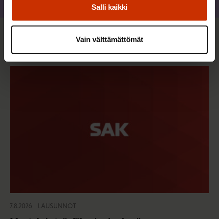
Jaa
Salli kaikki
Vain välttämättömät
Sinua saattaa myös kiinnostaa
7.8.2026
LAUSUNNOT