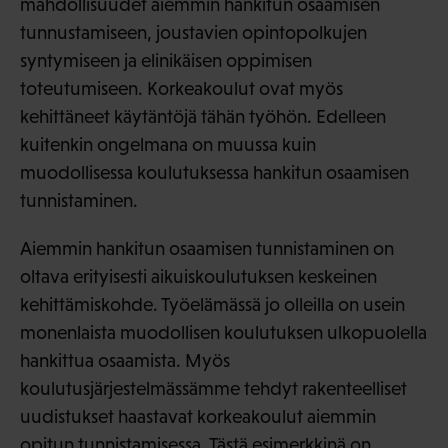
mahdollisuudet aiemmin hankitun osaamisen
tunnustamiseen, joustavien opintopolkujen
syntymiseen ja elinikäisen oppimisen
toteutumiseen. Korkeakoulut ovat myös
kehittäneet käytäntöjä tähän työhön. Edelleen
kuitenkin ongelmana on muussa kuin
muodollisessa koulutuksessa hankitun osaamisen
tunnistaminen.
Aiemmin hankitun osaamisen tunnistaminen on
oltava erityisesti aikuiskoulutuksen keskeinen
kehittämiskohde. Työelämässä jo olleilla on usein
monenlaista muodollisen koulutuksen ulkopuolella
hankittua osaamista. Myös
koulutusjärjestelmässämme tehdyt rakenteelliset
uudistukset haastavat korkeakoulut aiemmin
opitun tunnistamisessa. Tästä esimerkkinä on