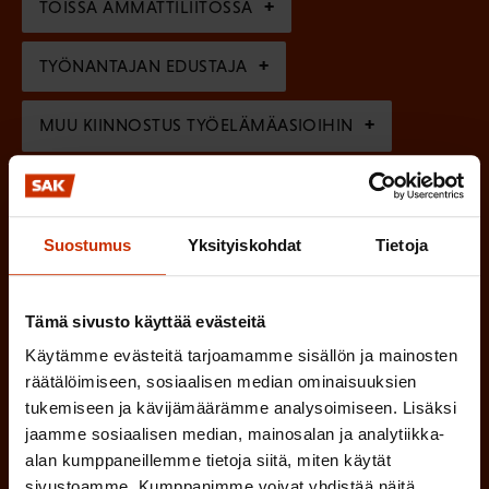
)
TÖISSÄ AMMATTILIITOSSA
e
n
TYÖNANTAJAN EDUSTAJA
)
MUU KIINNOSTUS TYÖELÄMÄASIOIHIN
(
Millä kielellä haluat uutiskirjeesi
Suostumus
Yksityiskohdat
Tietoja
P
SUOMI
RUOTSI
a
k
Tämä sivusto käyttää evästeitä
Käytämme evästeitä tarjoamamme sisällön ja mainosten
o
(
Hyväksyn tietojeni tallentamisen ja käsittelyn
räätälöimiseen, sosiaalisen median ominaisuuksien
P
l
SAK:n viestintärekisterin
mukaisesti *
tukemiseen ja kävijämäärämme analysoimiseen. Lisäksi
a
l
jaamme sosiaalisen median, mainosalan ja analytiikka-
k
alan kumppaneillemme tietoja siitä, miten käytät
i
o
sivustoamme. Kumppanimme voivat yhdistää näitä