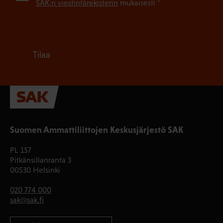
SAK:n viestintärekisterin
mukaisesti *
Tilaa
Suomen Ammattiliittojen Keskusjärjestö SAK
PL 157
Pitkänsillanranta 3
00530 Helsinki
020 774 000
sak@sak.fi