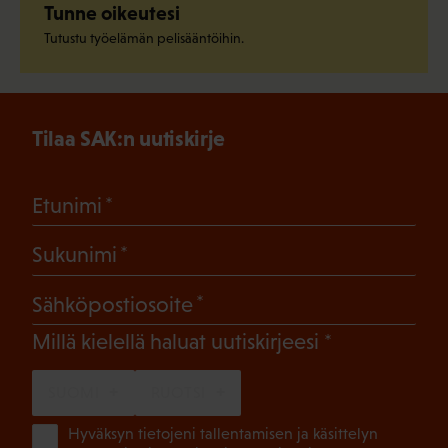
Tunne oikeutesi
Tutustu työelämän pelisääntöihin.
Tilaa SAK:n uutiskirje
(Pakollinen)
Etunimi
(Pakollinen)
Sukunimi
(Pakollinen)
Sähköpostiosoite
(Pakollinen)
Millä kielellä haluat uutiskirjeesi
SUOMI
RUOTSI
(Pa
Hyväksyn tietojeni tallentamisen ja käsittelyn