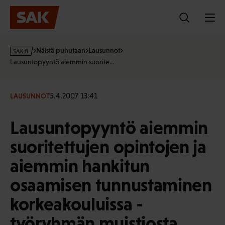
Hyppää
sisältöön
s
Näistä puhutaan
Lausunnot
a
Lausuntopyyntö aiemmin suorite…
k
·
f
5.4.2007 13:41
LAUSUNNOT
i
Lausuntopyyntö aiemmin
suoritettujen opintojen ja
aiemmin hankitun
osaamisen tunnustaminen
korkeakouluissa -
työryhmän muistiosta