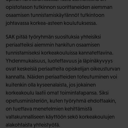
opistotason tutkinnon suorittaneiden aiemman
osaamisen tunnistamiskäytännöt tutkintoon
johtavassa korkea-asteen koulutuksessa.
SAK pitää työryhmän suosituksia yhteisiksi
periaatteiksi aiemmin hankitun osaamisen
tunnistamiseksi korkeakouluissa kannatettavina.
Yhdenmukaisuus, luotettavuus ja läpinäkyvyys
ovat keskeisiä periaatteita opiskelijan oikeusturvan
kannalta. Näiden periaatteiden toteutuminen voi
kuitenkin olla kyseenalaista, jos jokainen
korkeakoulu laatii omat toimintatapansa. Siksi
opetusministeriön, kuten työryhmä ehdottaakin,
on tuettava menetelmien kehittämistä
valtakunnalliseen käyttöön sekö korkeakoulujen
alakohtaista yhteistyötä.