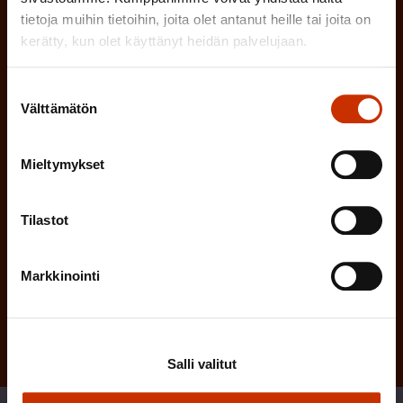
n
l
tietoja muihin tietoihin, joita olet antanut heille tai joita on
e
l
kerätty, kun olet käyttänyt heidän palvelujaan.
i
n
n
Suostumuksen
)
Välttämätön
valinta
e
n
)
Mieltymykset
Tilastot
Tilaa
Markkinointi
Salli valitut