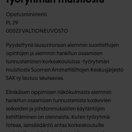
Opetusministeriö
PL 29
00023 VALTIONEUVOSTO
Pyydettynä lausuntonaan aiemmin suoritettujen
opintojen ja aiemmin hankitun osaamisen
tunnustaminen korkeakouluissa -työryhmän
muistiosta Suomen Ammattiliittojen Keskusjärjestö
SAK ry lausuu seuraavaa.
Elinikäisen oppimisen näkökulmasta aiemmin
hankitun osaamisen tunnustamista koskevien
selkeiden ja johdonmukaisten käytäntöjen
kehittäminen on olennaista. Kuten työryhmä
toteaa, lainsäädäntö antaa korkeakouluille