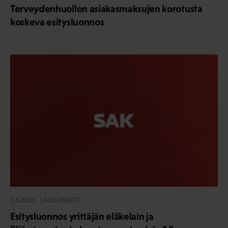
Terveydenhuollon asiakasmaksujen korotusta
koskeva esitysluonnos
5.8.2026
LAUSUNNOT
Esitysluonnos yrittäjän eläkelain ja