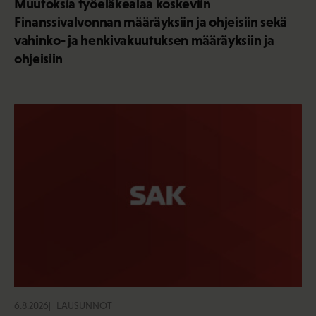
Muutoksia työeläkealaa koskeviin
Finanssivalvonnan määräyksiin ja ohjeisiin sekä
vahinko- ja henkivakuutuksen määräyksiin ja
ohjeisiin
6.8.2026
LAUSUNNOT