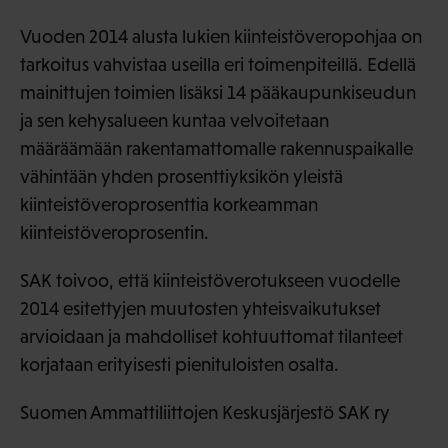
Vuoden 2014 alusta lukien kiinteistöveropohjaa on
tarkoitus vahvistaa useilla eri toimenpiteillä. Edellä
mainittujen toimien lisäksi 14 pääkaupunkiseudun
ja sen kehysalueen kuntaa velvoitetaan
määräämään rakentamattomalle rakennuspaikalle
vähintään yhden prosenttiyksikön yleistä
kiinteistöveroprosenttia korkeamman
kiinteistöveroprosentin.
SAK toivoo, että kiinteistöverotukseen vuodelle
2014 esitettyjen muutosten yhteisvaikutukset
arvioidaan ja mahdolliset kohtuuttomat tilanteet
korjataan erityisesti pienituloisten osalta.
Suomen Ammattiliittojen Keskusjärjestö SAK ry