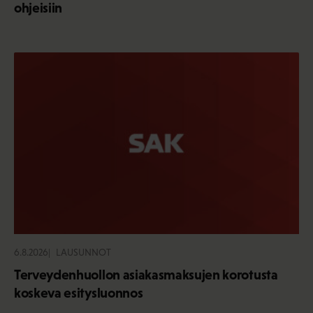
ohjeisiin
6.8.2026
LAUSUNNOT
Terveydenhuollon asiakasmaksujen korotusta
koskeva esitysluonnos