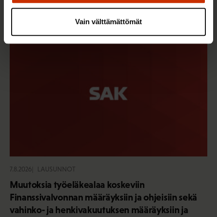
Sinua saattaa myös kiinnostaa
Vain välttämättömät
7.8.2026
LAUSUNNOT
Muutoksia työeläkealaa koskeviin
Finanssivalvonnan määräyksiin ja ohjeisiin sekä
vahinko- ja henkivakuutuksen määräyksiin ja