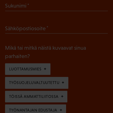
(
Sukunimi
k
P
o
a
l
(
Sähköpostiosoite
k
l
P
o
i
a
l
Mikä tai mitkä näistä kuvaavat sinua
n
k
l
parhaiten?
e
o
i
n
l
LUOTTAMUSMIES
n
)
l
e
TYÖSUOJELUVALTUUTETTU
i
n
n
)
TÖISSÄ AMMATTILIITOSSA
e
n
TYÖNANTAJAN EDUSTAJA