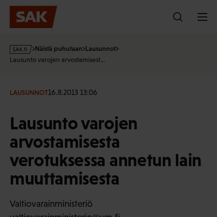
Hyppää
sisältöön
s
Näistä puhutaan
Lausunnot
a
Lausunto varojen arvostamisest…
k
·
f
16.8.2013 13:06
LAUSUNNOT
i
Lausunto varojen
arvostamisesta
verotuksessa annetun lain
muuttamisesta
Valtiovarainministeriö