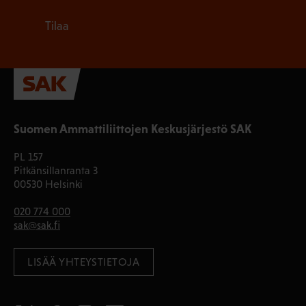
Tilaa
Suomen Ammattiliittojen Keskusjärjestö SAK
PL 157
Pitkänsillanranta 3
00530 Helsinki
020 774 000
sak@sak.fi
LISÄÄ YHTEYSTIETOJA