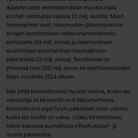
Ikäalennusten enimmäismäärän muutos lisäisi
kuntien verotuloja vajaalla 10 milj. eurolla. Muut
toimenpiteet ovat: rakennusten jälleenhankinta-
arvojen korottaminen valtiovarainministeriön
asetuksella (65 milj. euroa) ja rakennusmaan
aluehintojen korottaminen Verohallinnon
päätöksellä (25 milj. euroa). Tavoitteena on
yhteensä noin 100 milj. euron kiinteistöverotulojen
lisäys vuodesta 2014 alkaen.
SAK pitää kiinteistöveroa hyvänä verona, koska sen
veropohja eli kiinteistöt ovat liikkumattomia.
Kiinteistövero sopii hyvin paikallisen tason veroksi,
koska sen tuotto on vakaa. Lisäksi kiinteistövero
toimii maksuna kunnallisista infrastruktuuri- ja
muista palveluista.