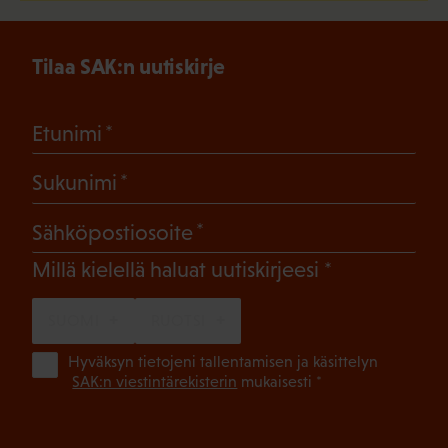
Tilaa SAK:n uutiskirje
(Pakollinen)
Etunimi
(Pakollinen)
Sukunimi
(Pakollinen)
Sähköpostiosoite
(Pakollinen)
Millä kielellä haluat uutiskirjeesi
SUOMI
RUOTSI
(Pa
Hyväksyn tietojeni tallentamisen ja käsittelyn
SAK:n viestintärekisterin
mukaisesti *