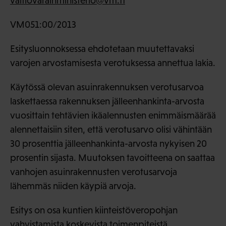
valtiovarainministerio@vm.fi
VM051:00/2013
Esitysluonnoksessa ehdotetaan muutettavaksi
varojen arvostamisesta verotuksessa annettua lakia.
Käytössä olevan asuinrakennuksen verotusarvoa
laskettaessa rakennuksen jälleenhankinta-arvosta
vuosittain tehtävien ikäalennusten enimmäismäärää
alennettaisiin siten, että verotusarvo olisi vähintään
30 prosenttia jälleenhankinta-arvosta nykyisen 20
prosentin sijasta. Muutoksen tavoitteena on saattaa
vanhojen asuinrakennusten verotusarvoja
lähemmäs niiden käypiä arvoja.
Esitys on osa kuntien kiinteistöveropohjan
vahvistamista koskevista toimenpiteistä.