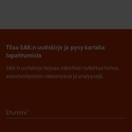
Tilaa SAK:n uutiskirje ja pysy kartalla
tapahtumista
SAK:n uutiskirje tarjoaa viikottain tutkittua tietoa,
asiantuntijoiden näkemyksiä ja analyysejä.
(
Etunimi
P
a