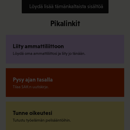
Löydä lisää tämänkaltaista sisältöä
Pikalinkit
Liity ammattiliittoon
Löydä oma ammattiliittosi ja liity jo tänään.
Pysy ajan tasalla
Tilaa SAK:n uutiskirje.
Tunne oikeutesi
Tutustu työelämän pelisääntöihin.