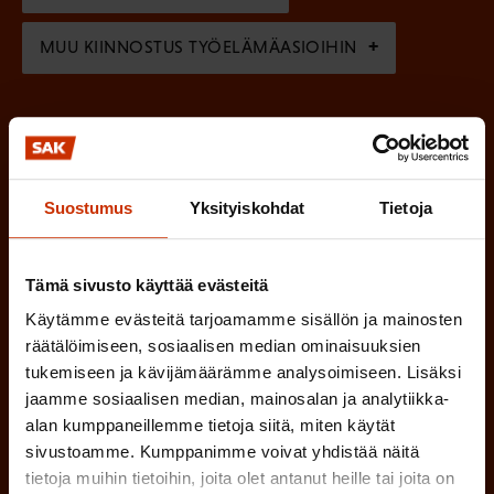
)
MUU KIINNOSTUS TYÖELÄMÄASIOIHIN
(
Millä kielellä haluat uutiskirjeesi
P
SUOMI
RUOTSI
a
Suostumus
Yksityiskohdat
Tietoja
k
o
Tämä sivusto käyttää evästeitä
(
Hyväksyn tietojeni tallentamisen ja käsittelyn
P
l
SAK:n viestintärekisterin
mukaisesti *
Käytämme evästeitä tarjoamamme sisällön ja mainosten
a
räätälöimiseen, sosiaalisen median ominaisuuksien
l
tukemiseen ja kävijämäärämme analysoimiseen. Lisäksi
k
i
jaamme sosiaalisen median, mainosalan ja analytiikka-
o
alan kumppaneillemme tietoja siitä, miten käytät
n
l
sivustoamme. Kumppanimme voivat yhdistää näitä
e
l
tietoja muihin tietoihin, joita olet antanut heille tai joita on