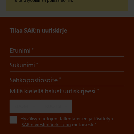
Tutustu työelämän pelisääntöihin.
Tilaa SAK:n uutiskirje
(Pakollinen)
Etunimi
(Pakollinen)
Sukunimi
(Pakollinen)
Sähköpostiosoite
(Pakollinen)
Millä kielellä haluat uutiskirjeesi
SUOMI
RUOTSI
(Pa
Hyväksyn tietojeni tallentamisen ja käsittelyn
SAK:n viestintärekisterin
mukaisesti *