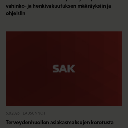
vahinko- ja henkivakuutuksen määräyksiin ja
ohjeisiin
6.8.2026
LAUSUNNOT
Terveydenhuollon asiakasmaksujen korotusta