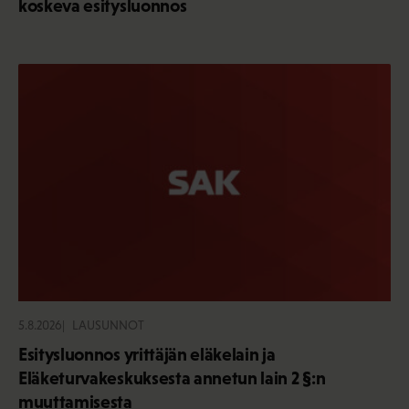
koskeva esitysluonnos
5.8.2026
LAUSUNNOT
Esitysluonnos yrittäjän eläkelain ja
Eläketurvakeskuksesta annetun lain 2 §:n
muuttamisesta