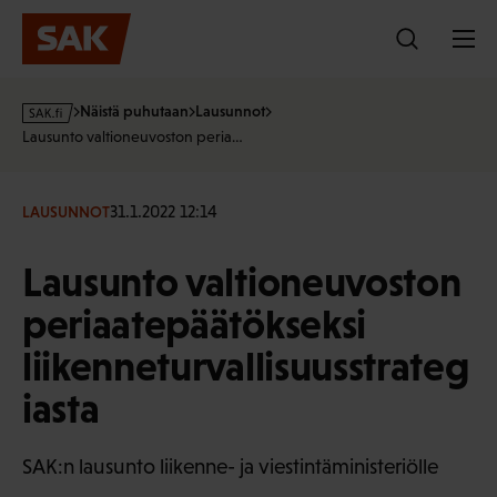
Hyppää
sisältöön
s
Näistä puhutaan
Lausunnot
a
Lausunto valtioneuvoston peria…
k
·
f
31.1.2022 12:14
LAUSUNNOT
i
Lausunto valtioneuvoston
periaatepäätökseksi
liikenneturvallisuusstrateg
iasta
SAK:n lausunto liikenne- ja viestintäministeriölle