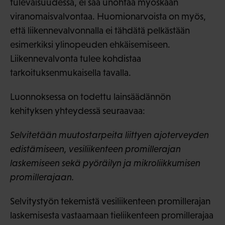
tulevaisuudessa, ei saa unohtaa myöskään
viranomaisvalvontaa. Huomionarvoista on myös,
että liikennevalvonnalla ei tähdätä pelkästään
esimerkiksi ylinopeuden ehkäisemiseen.
Liikennevalvonta tulee kohdistaa
tarkoituksenmukaisella tavalla.
Luonnoksessa on todettu lainsäädännön
kehityksen yhteydessä seuraavaa:
Selvitetään muutostarpeita liittyen ajoterveyden
edistämiseen, vesiliikenteen promillerajan
laskemiseen sekä pyöräilyn ja mikroliikkumisen
promillerajaan.
Selvitystyön tekemistä vesiliikenteen promillerajan
laskemisesta vastaamaan tieliikenteen promillerajaa