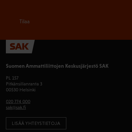
Tilaa
Suomen Ammattiliittojen Keskusjärjestö SAK
PL 157
Pitkänsillanranta 3
00530 Helsinki
020 774 000
sak@sak.fi
LISÄÄ YHTEYSTIETOJA