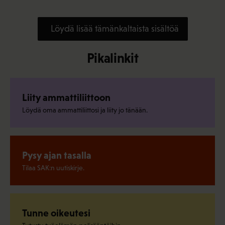
Löydä lisää tämänkaltaista sisältöä
Pikalinkit
Liity ammattiliittoon
Löydä oma ammattiliittosi ja liity jo tänään.
Pysy ajan tasalla
Tilaa SAK:n uutiskirje.
Tunne oikeutesi