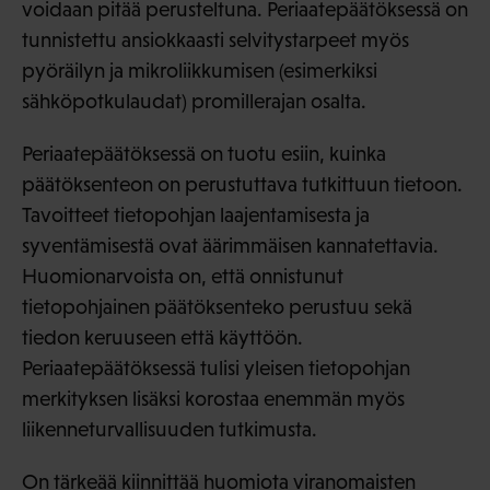
voidaan pitää perusteltuna. Periaatepäätöksessä on
tunnistettu ansiokkaasti selvitystarpeet myös
pyöräilyn ja mikroliikkumisen (esimerkiksi
sähköpotkulaudat) promillerajan osalta.
Periaatepäätöksessä on tuotu esiin, kuinka
päätöksenteon on perustuttava tutkittuun tietoon.
Tavoitteet tietopohjan laajentamisesta ja
syventämisestä ovat äärimmäisen kannatettavia.
Huomionarvoista on, että onnistunut
tietopohjainen päätöksenteko perustuu sekä
tiedon keruuseen että käyttöön.
Periaatepäätöksessä tulisi yleisen tietopohjan
merkityksen lisäksi korostaa enemmän myös
liikenneturvallisuuden tutkimusta.
On tärkeää kiinnittää huomiota viranomaisten