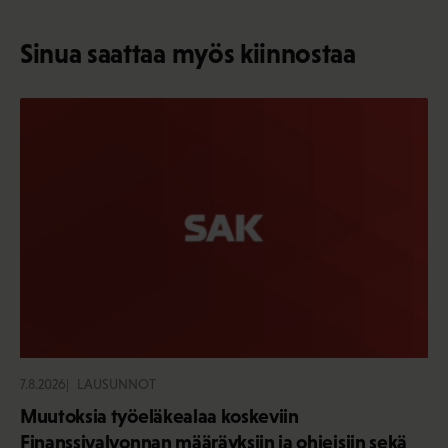
Sinua saattaa myös kiinnostaa
7.8.2026
LAUSUNNOT
Muutoksia työeläkealaa koskeviin
Finanssivalvonnan määräyksiin ja ohjeisiin sekä