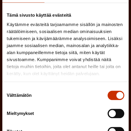
a
(
Tämä sivusto käyttää evästeitä
Sukunimi
k
Käytämme evästeitä tarjoamamme sisällön ja mainosten
P
o
räätälöimiseen, sosiaalisen median ominaisuuksien
a
l
tukemiseen ja kävijämäärämme analysoimiseen. Lisäksi
(
Sähköpostiosoite
k
jaamme sosiaalisen median, mainosalan ja analytiikka-
l
P
alan kumppaneillemme tietoja siitä, miten käytät
o
i
sivustoamme. Kumppanimme voivat yhdistää näitä
a
l
Mikä tai mitkä näistä kuvaavat sinua
n
tietoja muihin tietoihin, joita olet antanut heille tai joita on
k
l
kerätty, kun olet käyttänyt heidän palvelujaan.
parhaiten?
e
o
i
n
l
Suostumuksen
LUOTTAMUSMIES
n
)
Välttämätön
valinta
l
e
TYÖSUOJELUVALTUUTETTU
i
n
Mieltymykset
n
)
TÖISSÄ AMMATTILIITOSSA
e