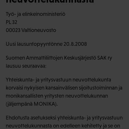
Työ- ja elinkeinoministeriö
PL 32
00023 Valtioneuvosto
Uusi lausuntopyyntönne 20.8.2008
Suomen Ammattiliittojen Keskusjärjestö SAK ry
lausuu seuraavaa:
Yhteiskunta- ja yritysvastuun neuvottelukunta
korvaisi nykyisen kansainvälisen sijoitustoiminnan ja
monikansallisten yritysten neuvottelukunnan
(jäljempänä MONIKA).
Ehdotusta asetukseksi yhteiskunta- ja yritysvastuun
neuvottelukunnasta on edelleen kehitetty ja se on