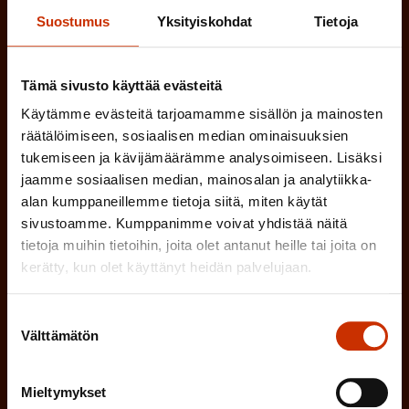
o
(
Hyväksyn tietojeni tallentamisen ja käsittelyn
Suostumus
Yksityiskohdat
Tietoja
P
l
SAK:n viestintärekisterin
mukaisesti *
a
l
k
Tämä sivusto käyttää evästeitä
i
o
Käytämme evästeitä tarjoamamme sisällön ja mainosten
n
l
räätälöimiseen, sosiaalisen median ominaisuuksien
e
l
tukemiseen ja kävijämäärämme analysoimiseen. Lisäksi
i
jaamme sosiaalisen median, mainosalan ja analytiikka-
n
alan kumppaneillemme tietoja siitä, miten käytät
n
)
sivustoamme. Kumppanimme voivat yhdistää näitä
e
tietoja muihin tietoihin, joita olet antanut heille tai joita on
n
kerätty, kun olet käyttänyt heidän palvelujaan.
)
Suostumuksen
Välttämätön
valinta
Tilaa
Mieltymykset