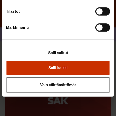
Tilastot
Markkinointi
Jaa
Salli valitut
Sinua saattaa myös kiinnostaa
Salli kaikki
Vain välttämättömät