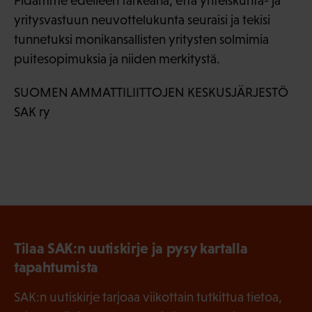
Pidämme edelleen tärkeänä, että yhteiskunta- ja
yritysvastuun neuvottelukunta seuraisi ja tekisi
tunnetuksi monikansallisten yritysten solmimia
puitesopimuksia ja niiden merkitystä.
SUOMEN AMMATTILIITTOJEN KESKUSJÄRJESTÖ
SAK ry
Tilaa SAK:n uutiskirje ja pysy kartalla
tapahtumista
SAK:n uutiskirje tarjoaa viikottain tutkittua tietoa,