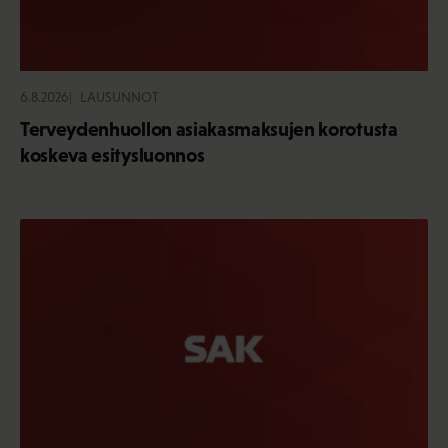
6.8.2026
LAUSUNNOT
Terveydenhuollon asiakasmaksujen korotusta
koskeva esitysluonnos