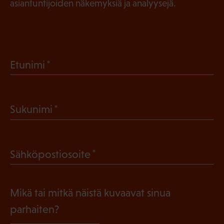
asiantuntijoiden näkemyksiä ja analyysejä.
(
Etunimi
P
a
(
Sukunimi
k
P
o
a
l
(
Sähköpostiosoite
k
l
P
o
i
a
l
Mikä tai mitkä näistä kuvaavat sinua
n
k
l
parhaiten?
e
o
i