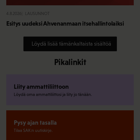
4.8.2026
LAUSUNNOT
Esitys uudeksi Ahvenanmaan itsehallintolaiksi
Löydä lisää tämänkaltaista sisältöä
Pikalinkit
Liity ammattiliittoon
Löydä oma ammattiliittosi ja liity jo tänään.
Pysy ajan tasalla
Tilaa SAK:n uutiskirje.