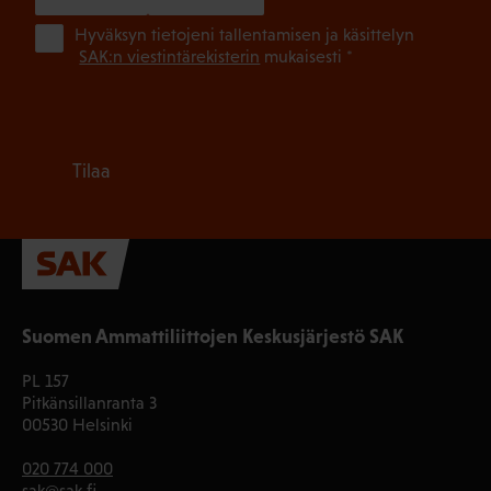
(Pa
Hyväksyn tietojeni tallentamisen ja käsittelyn
SAK:n viestintärekisterin
mukaisesti *
Tilaa
Suomen Ammattiliittojen Keskusjärjestö SAK
PL 157
Pitkänsillanranta 3
00530 Helsinki
020 774 000
sak@sak.fi