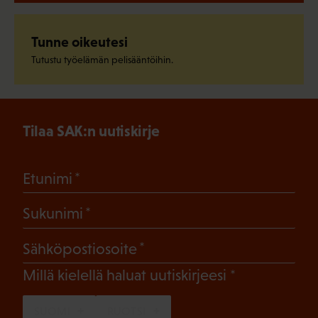
Tunne oikeutesi
Tutustu työelämän pelisääntöihin.
Tilaa SAK:n uutiskirje
(Pakollinen)
Etunimi
(Pakollinen)
Sukunimi
(Pakollinen)
Sähköpostiosoite
(Pakollinen)
Millä kielellä haluat uutiskirjeesi
SUOMI
RUOTSI