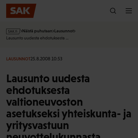
Hyppää
sisältöön
s
Näistä puhutaan
Lausunnot
a
Lausunto uudesta ehdotuksesta …
k
·
f
25.8.2008 10:53
LAUSUNNOT
i
Lausunto uudesta
ehdotuksesta
valtioneuvoston
asetukseksi yhteiskunta- ja
yritysvastuun
neuvottelukunnasta