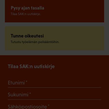
Pysy ajan tasalla
Tilaa SAK:n uutiskirje.
Tunne oikeutesi
Tutustu työelämän pelisääntöihin.
Tilaa SAK:n uutiskirje
(Pakollinen)
Etunimi
(Pakollinen)
Sukunimi
(Pakollinen)
Sähköpostiosoite