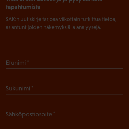
tapahtumista
SAK:n uutiskirje tarjoaa viikottain tutkittua tietoa,
asiantuntijoiden näkemyksiä ja analyysejä.
(
Etunimi
P
a
(
Sukunimi
k
P
o
a
l
(
Sähköpostiosoite
k
l
P
o
i