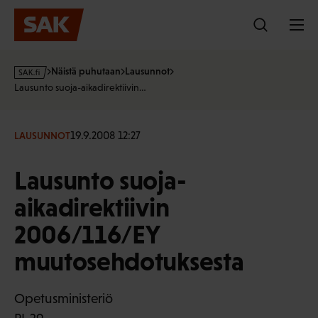
Hyppää
sisältöön
s
Näistä puhutaan
Lausunnot
a
Lausunto suoja-aikadirektiivin…
k
·
f
19.9.2008 12:27
LAUSUNNOT
i
Lausunto suoja-
aikadirektiivin
2006/116/EY
muutosehdotuksesta
Opetusministeriö