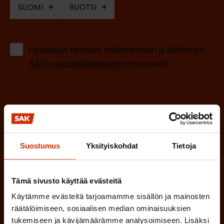
SUOMI
RUOTSI
a
k
o
(
Hyväksyn tietojeni tallentamisen ja käsittelyn
P
l
SAK:n viestintärekisterin
mukaisesti *
a
l
k
i
o
n
l
e
l
i
n
Suostumus
Yksityiskohdat
Tietoja
n
)
e
Tämä sivusto käyttää evästeitä
n
)
Käytämme evästeitä tarjoamamme sisällön ja mainosten
räätälöimiseen, sosiaalisen median ominaisuuksien
tukemiseen ja kävijämäärämme analysoimiseen. Lisäksi