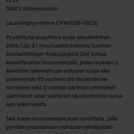
PL 29
00023 Valtioneuvosto
Lausuntopyyntönne OPM2008-00230
Pyydettynä lausuntona suoja-aikadirektiivin
2006/116/EY muutosehdotuksesta Suomen
Ammattiliittojen Keskusjärjestö SAK toteaa
kannattavansa muutosesitystä, jonka mukaan 1)
äänitteille tallennettujen esitysten suoja-aika
pidennetään 95 vuoteen sitä täydentävine
toimineen sekä 2) otetaan käyttöön yhtenäiset
säännökset sanat sisältävien sävellysteosten suoja-
ajan laskemisesta.
SAK tukee muutosehdotuksen tavoitteita, joilla
pyritään parantamaan esittävien taiteilijoiden