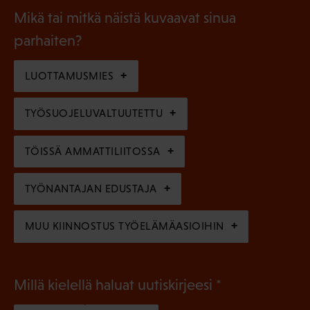
a
l
Mikä tai mitkä näistä kuvaavat sinua
n
k
l
parhaiten?
e
o
i
n
l
LUOTTAMUSMIES
n
)
l
e
TYÖSUOJELUVALTUUTETTU
i
n
n
)
TÖISSÄ AMMATTILIITOSSA
e
n
TYÖNANTAJAN EDUSTAJA
)
MUU KIINNOSTUS TYÖELÄMÄASIOIHIN
(
Millä kielellä haluat uutiskirjeesi
P