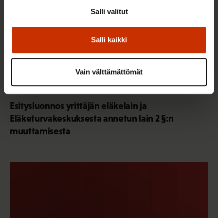
Salli valitut
Salli kaikki
Vain välttämättömät
5.8.2026
LAUSUNNOT
Esitysluonnos yrittäjän eläkelain ja
Eläketurvakeskuksesta annetun lain 2 §:n
muuttamisesta