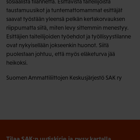
sosiaalista tilannetta. Esittävistä taiteilijoista
taustamuusikot ja tuntemattomammat esittäjät
saavat työstään yleensä pelkän kertakorvauksen
riippumatta siitä, miten levy sittemmin menestyy.
Esittäjien taiteilijoiden työehdot ja työllisyystilanne
ovat nykyisellään jokseenkin huonot. Siitä
puolestaan johtuu, että myös eläketurva jää
heikoksi.
Suomen Ammattiliittojen Keskusjärjestö SAK ry
Tilaa SAK:n uutiskirje ja pysy kartalla