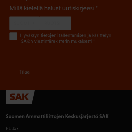
(Pakollinen)
Millä kielellä haluat uutiskirjeesi
SUOMI
RUOTSI
(Pa
Hyväksyn tietojeni tallentamisen ja käsittelyn
SAK:n viestintärekisterin
mukaisesti *
Tilaa
Suomen Ammattiliittojen Keskusjärjestö SAK
PL 157