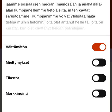
jaamme sosiaalisen median, mainosalan ja analytiikka-
alan kumppaneillemme tietoja siitä, miten käytät
sivustoamme. Kumppanimme voivat yhdistää näitä
Tilaa
tietoja muihin tietoihin, joita olet antanut heille tai joita on
kerätty, kun olet käyttänyt heidän palvelujaan.
Suostumuksen
Välttämätön
valinta
Jaa
Mieltymykset
Sinua saattaa myös kiinnostaa
Tilastot
Markkinointi