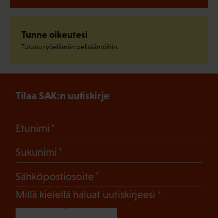
Tunne oikeutesi
Tutustu työelämän pelisääntöihin.
Tilaa SAK:n uutiskirje
(Pakollinen)
Etunimi
(Pakollinen)
Sukunimi
(Pakollinen)
Sähköpostiosoite
(Pakollinen)
Millä kielellä haluat uutiskirjeesi