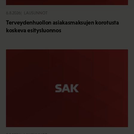
6.8.2026
LAUSUNNOT
Terveydenhuollon asiakasmaksujen korotusta
koskeva esitysluonnos