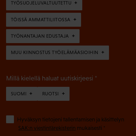
TYÖSUOJELUVALTUUTETTU
i
n
n
)
TÖISSÄ AMMATTILIITOSSA
e
n
TYÖNANTAJAN EDUSTAJA
)
MUU KIINNOSTUS TYÖELÄMÄASIOIHIN
(
Millä kielellä haluat uutiskirjeesi
P
SUOMI
RUOTSI
a
k
o
(
Hyväksyn tietojeni tallentamisen ja käsittelyn
P
l
SAK:n viestintärekisterin
mukaisesti *
a