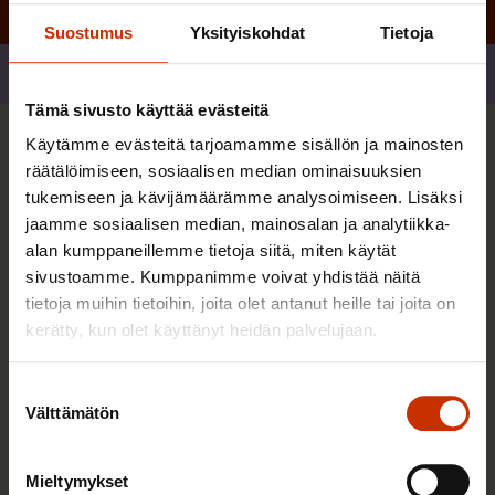
Suostumus
Yksityiskohdat
Tietoja
Jaa
Tämä sivusto käyttää evästeitä
Käytämme evästeitä tarjoamamme sisällön ja mainosten
Sinua saattaa myös kiinnostaa
räätälöimiseen, sosiaalisen median ominaisuuksien
tukemiseen ja kävijämäärämme analysoimiseen. Lisäksi
jaamme sosiaalisen median, mainosalan ja analytiikka-
alan kumppaneillemme tietoja siitä, miten käytät
sivustoamme. Kumppanimme voivat yhdistää näitä
tietoja muihin tietoihin, joita olet antanut heille tai joita on
kerätty, kun olet käyttänyt heidän palvelujaan.
Suostumuksen
Välttämätön
valinta
Mieltymykset