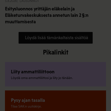
5.8.2026
LAUSUNNOT
Esitysluonnos yrittäjän eläkelain ja
Eläketurvakeskuksesta annetun lain 2 §:n
muuttamisesta
Löydä lisää tämänkaltaista sisältöä
Pikalinkit
Liity ammattiliittoon
Löydä oma ammattiliittosi ja liity jo tänään.
Pysy ajan tasalla
Tilaa SAK:n uutiskirje.