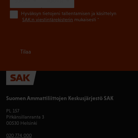
SUOMI
RUOTSI
(Pa
Hyväksyn tietojeni tallentamisen ja käsittelyn
SAK:n viestintärekisterin
mukaisesti *
Tilaa
Suomen Ammattiliittojen Keskusjärjestö SAK
PL 157
Pitkänsillanranta 3
00530 Helsinki
020 774 000