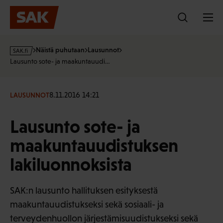
Hyppää
sisältöön
s
Näistä puhutaan
Lausunnot
a
Lausunto sote- ja maakuntauudi…
k
·
f
8.11.2016 14:21
LAUSUNNOT
i
Lausunto sote- ja
maakuntauudistuksen
lakiluonnoksista
SAK:n lausunto hallituksen esityksestä
maakuntauudistukseksi sekä sosiaali- ja
terveydenhuollon järjestämisuudistukseksi sekä