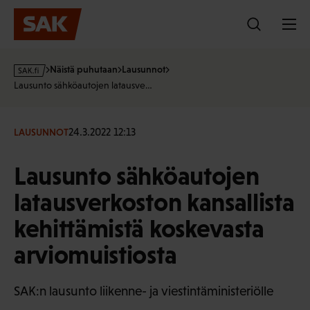
Hyppää
sisältöön
s
Näistä puhutaan
Lausunnot
a
Lausunto sähköautojen latausve…
k
·
f
24.3.2022 12:13
LAUSUNNOT
i
Lausunto sähköautojen
latausverkoston kansallista
kehittämistä koskevasta
arviomuistiosta
SAK:n lausunto liikenne- ja viestintäministeriölle