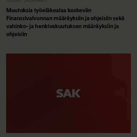
7.8.2026
LAUSUNNOT
Muutoksia työeläkealaa koskeviin
Finanssivalvonnan määräyksiin ja ohjeisiin sekä
vahinko- ja henkivakuutuksen määräyksiin ja
ohjeisiin