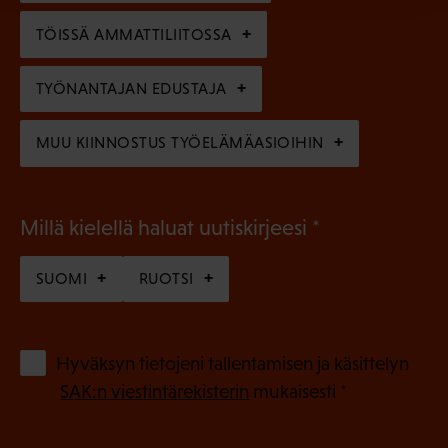
n
n
)
TÖISSÄ AMMATTILIITOSSA
e
n
TYÖNANTAJAN EDUSTAJA
)
MUU KIINNOSTUS TYÖELÄMÄASIOIHIN
(
Millä kielellä haluat uutiskirjeesi
P
SUOMI
RUOTSI
a
k
o
(
Hyväksyn tietojeni tallentamisen ja käsittelyn
P
l
SAK:n viestintärekisterin
mukaisesti *
a
l
k