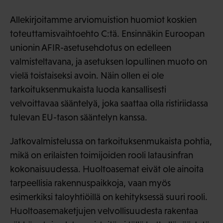
Allekirjoitamme arviomuistion huomiot koskien
toteuttamisvaihtoehto C:tä. Ensinnäkin Euroopan
unionin AFIR-asetusehdotus on edelleen
valmisteltavana, ja asetuksen lopullinen muoto on
vielä toistaiseksi avoin. Näin ollen ei ole
tarkoituksenmukaista luoda kansallisesti
velvoittavaa sääntelyä, joka saattaa olla ristiriidassa
tulevan EU-tason sääntelyn kanssa.
Jatkovalmistelussa on tarkoituksenmukaista pohtia,
mikä on erilaisten toimijoiden rooli latausinfran
kokonaisuudessa. Huoltoasemat eivät ole ainoita
tarpeellisia rakennuspaikkoja, vaan myös
esimerkiksi taloyhtiöillä on kehityksessä suuri rooli.
Huoltoasemaketjujen velvollisuudesta rakentaa