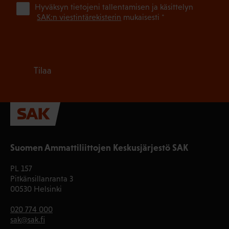
(Pa
Hyväksyn tietojeni tallentamisen ja käsittelyn
SAK:n viestintärekisterin
mukaisesti *
Tilaa
Suomen Ammattiliittojen Keskusjärjestö SAK
PL 157
Pitkänsillanranta 3
00530 Helsinki
020 774 000
sak@sak.fi