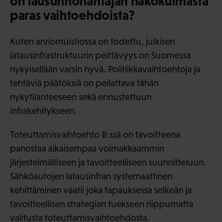
on lausunnonantajan näkökulmasta
paras vaihtoehdoista?
Kuten arviomuistiossa on todettu, julkisen
latausinfrastruktuurin peittävyys on Suomessa
nykyisellään varsin hyvä. Politiikkavaihtoehtoja ja
tehtäviä päätöksiä on peilattava tähän
nykytilanteeseen sekä ennustettuun
infrakehitykseen.
Toteuttamisvaihtoehto B:ssä on tavoitteena
panostaa aikaisempaa voimakkaammin
järjestelmälliseen ja tavoitteelliseen suunnitteluun.
Sähköautojen latausinfran systemaattinen
kehittäminen vaatii joka tapauksessa selkeän ja
tavoitteellisen strategian tuekseen riippumatta
valitusta toteuttamisvaihtoehdosta.