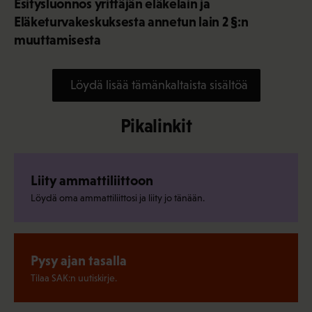
Esitysluonnos yrittäjän eläkelain ja
Eläketurvakeskuksesta annetun lain 2 §:n
muuttamisesta
Löydä lisää tämänkaltaista sisältöä
Pikalinkit
Liity ammattiliittoon
Löydä oma ammattiliittosi ja liity jo tänään.
Pysy ajan tasalla
Tilaa SAK:n uutiskirje.