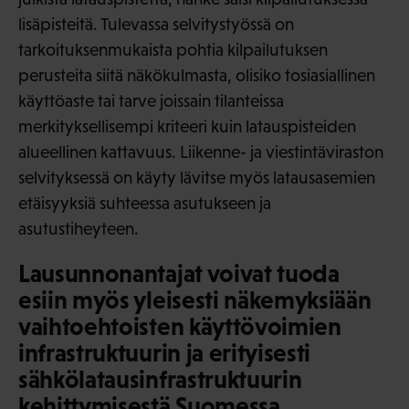
lisäpisteitä. Tulevassa selvitystyössä on
tarkoituksenmukaista pohtia kilpailutuksen
perusteita siitä näkökulmasta, olisiko tosiasiallinen
käyttöaste tai tarve joissain tilanteissa
merkityksellisempi kriteeri kuin latauspisteiden
alueellinen kattavuus. Liikenne- ja viestintäviraston
selvityksessä on käyty lävitse myös latausasemien
etäisyyksiä suhteessa asutukseen ja
asutustiheyteen.
Lausunnonantajat voivat tuoda
esiin myös yleisesti näkemyksiään
vaihtoehtoisten käyttövoimien
infrastruktuurin ja erityisesti
sähkölatausinfrastruktuurin
kehittymisestä Suomessa.