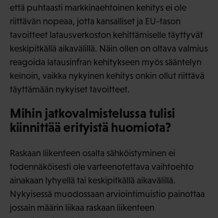
että puhtaasti markkinaehtoinen kehitys ei ole
riittävän nopeaa, jotta kansalliset ja EU-tason
tavoitteet latausverkoston kehittämiselle täyttyvät
keskipitkällä aikavälillä. Näin ollen on oltava valmius
reagoida latausinfran kehitykseen myös sääntelyn
keinoin, vaikka nykyinen kehitys onkin ollut riittävä
täyttämään nykyiset tavoitteet.
Mihin jatkovalmistelussa tulisi
kiinnittää erityistä huomiota?
Raskaan liikenteen osalta sähköistyminen ei
todennäköisesti ole varteenotettava vaihtoehto
ainakaan lyhyellä tai keskipitkällä aikavälillä.
Nykyisessä muodossaan arviointimuistio painottaa
jossain määrin liikaa raskaan liikenteen