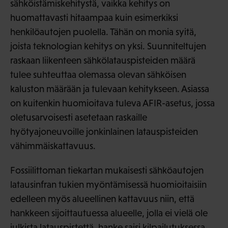
sähköistämiskehitystä, vaikka kehitys on
huomattavasti hitaampaa kuin esimerkiksi
henkilöautojen puolella. Tähän on monia syitä,
joista teknologian kehitys on yksi. Suunniteltujen
raskaan liikenteen sähkölatauspisteiden määrä
tulee suhteuttaa olemassa olevan sähköisen
kaluston määrään ja tulevaan kehitykseen. Asiassa
on kuitenkin huomioitava tuleva AFIR-asetus, jossa
oletusarvoisesti asetetaan raskaille
hyötyajoneuvoille jonkinlainen latauspisteiden
vähimmäiskattavuus.
Fossiilittoman tiekartan mukaisesti sähköautojen
latausinfran tukien myöntämisessä huomioitaisiin
edelleen myös alueellinen kattavuus niin, että
hankkeen sijoittautuessa alueelle, jolla ei vielä ole
julkista latauspistettä, hanke saisi kilpailutuksessa