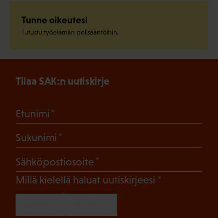
Tunne oikeutesi
Tutustu työelämän pelisääntöihin.
Tilaa SAK:n uutiskirje
(Pakollinen)
Etunimi
(Pakollinen)
Sukunimi
(Pakollinen)
Sähköpostiosoite
(Pakollinen)
Millä kielellä haluat uutiskirjeesi
SUOMI
RUOTSI