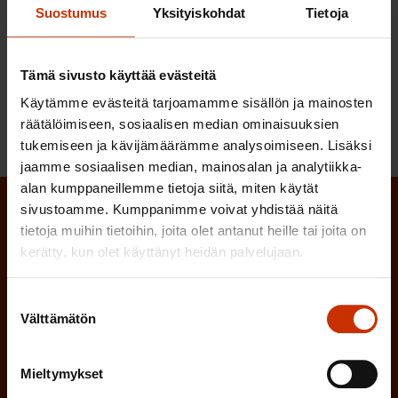
Suostumus
Yksityiskohdat
Tietoja
LÖYDÄ LISÄÄ TÄMÄNKALTAISTA SISÄLTÖÄ:
Tämä sivusto käyttää evästeitä
LIIKENNEPOLITIIKKA
YMPÄRISTÖ
Käytämme evästeitä tarjoamamme sisällön ja mainosten
räätälöimiseen, sosiaalisen median ominaisuuksien
tukemiseen ja kävijämäärämme analysoimiseen. Lisäksi
jaamme sosiaalisen median, mainosalan ja analytiikka-
alan kumppaneillemme tietoja siitä, miten käytät
sivustoamme. Kumppanimme voivat yhdistää näitä
Tilaa SAK:n uutiskirje ja pysy kartalla
tietoja muihin tietoihin, joita olet antanut heille tai joita on
tapahtumista
kerätty, kun olet käyttänyt heidän palvelujaan.
SAK:n uutiskirje tarjoaa viikottain tutkittua tietoa,
Suostumuksen
asiantuntijoiden näkemyksiä ja analyysejä.
Välttämätön
valinta
Mieltymykset