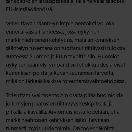
sähköautojen latauspisteitä ei tällä hetkellä säädetä
EU-lainsäädännössä.
Velvoittavan sääntelyn implementointi voi olla
ennenaikaista tilanteessa, jossa nykyinen
markkinaehtoinen kehitys ns. matalan kynnyksen
sääntelyn tukemana on tuottanut riittävästi tuloksia
suhteessa Suomen ja EU:n tavoitteisiin. Huomiot
nykyisen sääntely-ympäristön tehokkuudesta eivät
kuitenkaan poista jatkuvan seurannan tarvetta,
mikä on tärkeää kaikissa toteuttamisvaihtoehdoissa.
Toteuttamisvaihtoehto A:n osalta pitää huomioida
jo tehtyjen päätösten riittävyys keskipitkällä ja
pitkällä aikavälillä. Arviomuistiossa todetaan, että
markkinaehtoisen kehityksen lisäksi tarvitaan
runsaasti myös uusia toimia. On todennäköistä,