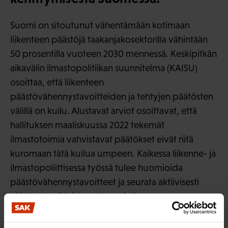
Suomi on sitoutunut vähentämään kotimaan
liikenteen päästöjä taakanjakosektorilla vähintään
50 prosentilla vuoteen 2030 mennessä. Keskipitkän
aikavälin ilmastopolitiikan suunnitelma (KAISU)
osoittaa, että liikenteen
päästövähennystavoitteiden ja tehtyjen päätösten
välillä on kuilu. Alustavat arviot osoittavat, että
hallituksen maaliskuussa 2022 tekemät
ilmastotoimia vahvistavat päätökset eivät riitä
kuromaan tätä kuilua umpeen. Kaikessa liikenne- ja
ilmastopoliittisessa työssä tulee huomioida
päästövähennystavoitteet ja seurata aktiivisesti
näiden tavoitteiden etenemistä.
Suomen Ammattiliittojen Keskusjärjestö SAK ry