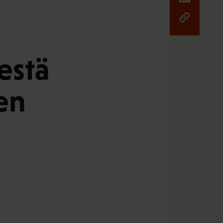
estä
en