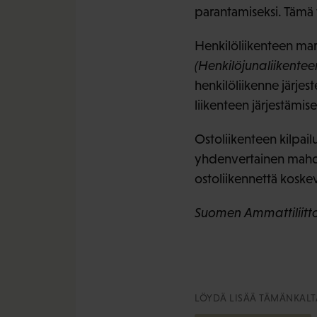
parantamiseksi. Tämä 
Henkilöliikenteen mark
(Henkilöjunaliikentee
henkilöliikenne järjeste
liikenteen järjestämise
Ostoliikenteen kilpailu
yhdenvertainen mahdol
ostoliikennettä koskev
Suomen Ammattiliittoj
LÖYDÄ LISÄÄ TÄMÄNKALTA