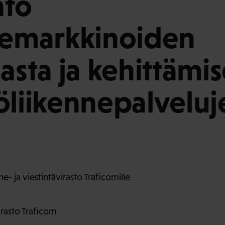
nto
iemarkkinoiden
lasta ja kehittämis
öliikennepalveluj
e- ja viestintävirasto Traficomille
irasto Traficom