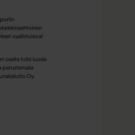
aportin
 Markkinaehtoinen
kset osallistuisivat
n osalta tulisi luoda
a perustamalla
Junakalusto Oy.