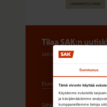
LIIKENNEPOLITIIKKA
Tilaa SAK:n uutisk
SAK:n uutiskirje tarjoaa viikottain 
Suostumus
(
Etunimi
Tämä sivusto käyttää eväste
P
Käytämme evästeitä tarjoama
a
ja kävijämäärämme analysoim
(
Sähköpostiosoite
kumppaneillemme tietoja siitä
k