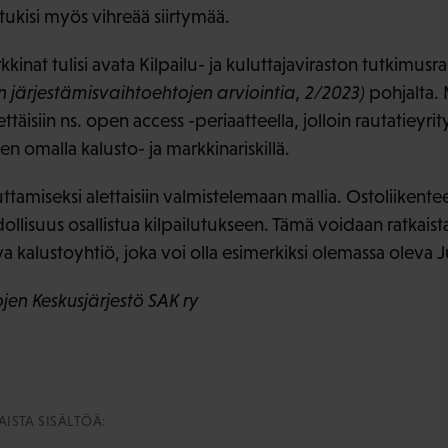
tukisi myös vihreää siirtymää.
kinat tulisi avata Kilpailu- ja kuluttajaviraston tutkimusr
n järjestämisvaihtoehtojen arviointia, 2/2023)
pohjalta.
ttäisiin ns. open access -periaatteella, jolloin rautatieyrity
en omalla kalusto- ja markkinariskillä.
ttamiseksi alettaisiin valmistelemaan mallia. Ostoliikentee
lisuus osallistua kilpailutukseen. Tämä voidaan ratkaist
a kalustoyhtiö, joka voi olla esimerkiksi olemassa oleva 
en Keskusjärjestö SAK ry
ISTA SISÄLTÖÄ: