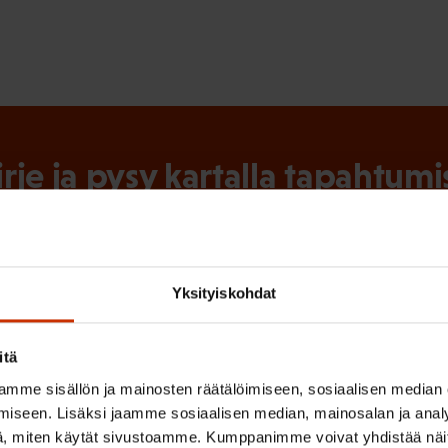
irje ja pysy kartalla tapahtumi
tutkittua tietoa, asiantuntijoiden näkemyksiä ja analyysejä.
Yksityiskohdat
(
Sukunimi
itä
P
mme sisällön ja mainosten räätälöimiseen, sosiaalisen median
a
iseen. Lisäksi jaamme sosiaalisen median, mainosalan ja analy
, miten käytät sivustoamme. Kumppanimme voivat yhdistää näitä t
k