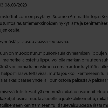
3.06.03/2023
virasto Traficom on pyytänyt Suomen Ammattiliittojen Kesk
jalausuntoa rautatiemarkkinoiden nykytilasta ja kehittämises
jen osalta.
yynnöstä ja lausuu asiassa seuraavaa.
eluun on muodostunut pullonkaula dynaamisen lippujen h
viime hetkellä ostettu lippu voi olla matkan pituuteen su
Tämä voi toimia kannustimena oman auton käyttöön julkisen
 helposti saavutettavissa, mutta joukkoliikenteeseen tulis
sa asiakas pääsee yhdellä lipun ostolla paikasta A paikkaa
ämisessä tulisi keskittyä enemmän aikataulusuunnitteluu
kaketjut osana muuta alueellista joukkoliikennettä, mi
Ostoliikenteen kehittämiseen tulisi tulevaisuudessa lisätä 