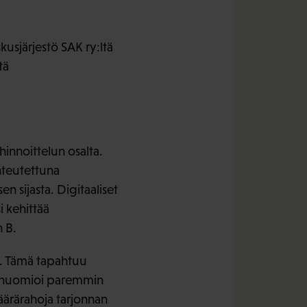
usjärjestö SAK ry:ltä
tä
innoittelun osalta.
hteutettuna
 sijasta. Digitaaliset
i kehittää
n B.
n. Tämä tapahtuu
kä huomioi paremmin
määrärahoja tarjonnan