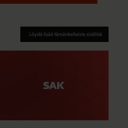
Löydä lisää tämänkaltaista sisältöä