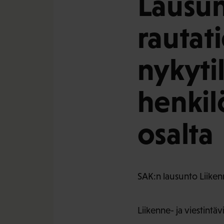
Lausu
rautat
nykyti
henkil
osalta
SAK:n lausunto Liikenn
Liikenne- ja viestintäv