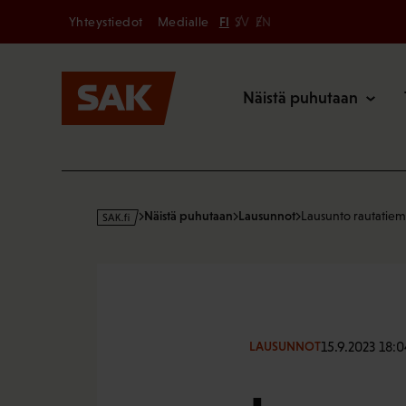
Secondary
Hyppää
Yhteystiedot
Medialle
FI
SV
EN
sisältöön
Päävalikk
Näistä puhutaan
s
Näistä puhutaan
Lausunnot
Lausunto rautatie
a
k
·
f
i
15.9.2023 18:0
LAUSUNNOT