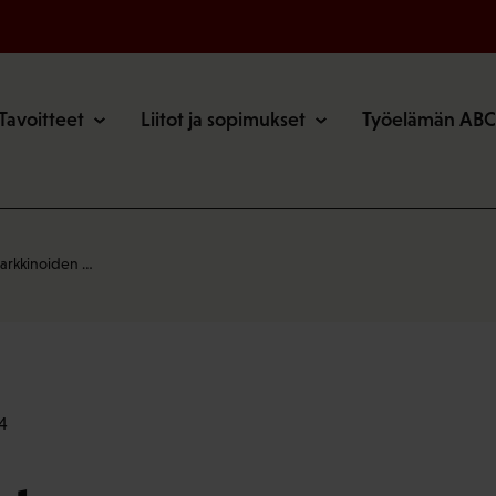
o
Tavoitteet
Liitot ja sopimukset
Työelämän ABC
markkinoiden …
4