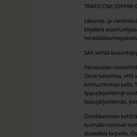
TRAFICOM/359988/0
Liikenne- ja viestintä
kirjallista asiantunti
henkilöliikennepalvelu
SAK kiittää lausuntop
Palveluiden hinnoitt
Tämä tarkoittaa, että 
kohtuuttoman kallis. 
lippujärjestelmät ovat
lippujärjestelmää, jos
Ostoliikenteen kehitt
luomalla toimivat mat
alueellisia tarpeita. 