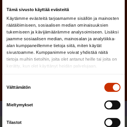
i
n
n
Tämä sivusto käyttää evästeitä
)
e
Käytämme evästeitä tarjoamamme sisällön ja mainosten
n
räätälöimiseen, sosiaalisen median ominaisuuksien
)
tukemiseen ja kävijämäärämme analysoimiseen. Lisäksi
jaamme sosiaalisen median, mainosalan ja analytiikka-
alan kumppaneillemme tietoja siitä, miten käytät
sivustoamme. Kumppanimme voivat yhdistää näitä
tietoja muihin tietoihin, joita olet antanut heille tai joita on
Tilaa
kerätty, kun olet käyttänyt heidän palvelujaan.
Suostumuksen
Välttämätön
valinta
Mieltymykset
Jaa
Tilastot