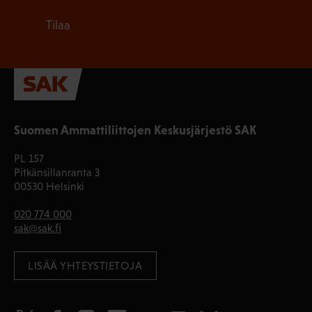
Tilaa
Suomen Ammattiliittojen Keskusjärjestö SAK
PL 157
Pitkänsillanranta 3
00530 Helsinki
020 774 000
sak@sak.fi
LISÄÄ YHTEYSTIETOJA