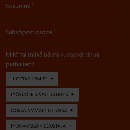
(
Sukunimi
k
P
o
a
l
(
Sähköpostiosoite
k
l
P
o
i
a
l
Mikä tai mitkä näistä kuvaavat sinua
n
k
l
parhaiten?
e
o
i
n
l
LUOTTAMUSMIES
n
)
l
e
TYÖSUOJELUVALTUUTETTU
i
n
n
)
TÖISSÄ AMMATTILIITOSSA
e
n
TYÖNANTAJAN EDUSTAJA