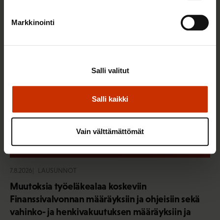
Sinua saattaa myös kiinnostaa
Markkinointi
Salli valitut
Salli kaikki
Vain välttämättömät
7.8.2026
LAUSUNNOT
Muutoksia työeläkealaa koskeviin
Finanssivalvonnan määräyksiin ja ohjeisiin sekä
vahinko- ja henkivakuutuksen määräyksiin ja