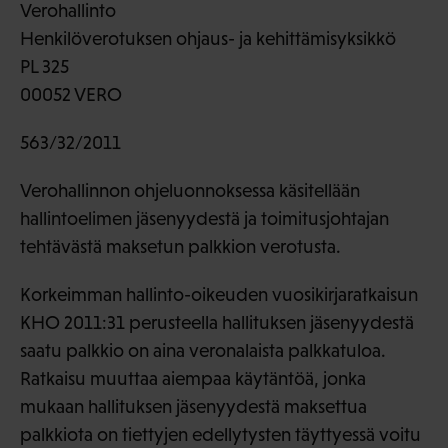
Verohallinto
Henkilöverotuksen ohjaus- ja kehittämisyksikkö
PL 325
00052 VERO
563/32/2011
Verohallinnon ohjeluonnoksessa käsitellään
hallintoelimen jäsenyydestä ja toimitusjohtajan
tehtävästä maksetun palkkion verotusta.
Korkeimman hallinto-oikeuden vuosikirjaratkaisun
KHO 2011:31 perusteella hallituksen jäsenyydestä
saatu palkkio on aina veronalaista palkkatuloa.
Ratkaisu muuttaa aiempaa käytäntöä, jonka
mukaan hallituksen jäsenyydestä maksettua
palkkiota on tiettyjen edellytysten täyttyessä voitu