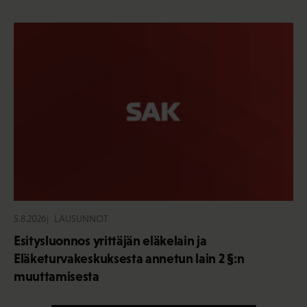
5.8.2026
LAUSUNNOT
Esitysluonnos yrittäjän eläkelain ja
Eläketurvakeskuksesta annetun lain 2 §:n
muuttamisesta