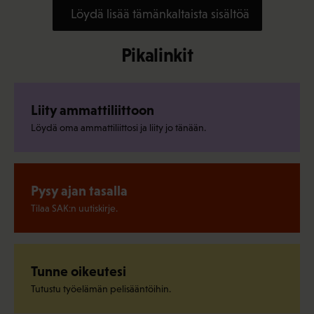
Löydä lisää tämänkaltaista sisältöä
Pikalinkit
Liity ammattiliittoon
Löydä oma ammattiliittosi ja liity jo tänään.
Pysy ajan tasalla
Tilaa SAK:n uutiskirje.
Tunne oikeutesi
Tutustu työelämän pelisääntöihin.