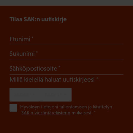
Tilaa SAK:n uutiskirje
(Pakollinen)
Etunimi
(Pakollinen)
Sukunimi
(Pakollinen)
Sähköpostiosoite
(Pakollinen)
Millä kielellä haluat uutiskirjeesi
SUOMI
RUOTSI
(Pa
Hyväksyn tietojeni tallentamisen ja käsittelyn
SAK:n viestintärekisterin
mukaisesti *