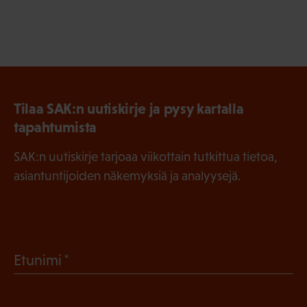
Tilaa SAK:n uutiskirje ja pysy kartalla
tapahtumista
SAK:n uutiskirje tarjoaa viikottain tutkittua tietoa,
asiantuntijoiden näkemyksiä ja analyysejä.
(
Etunimi
P
a