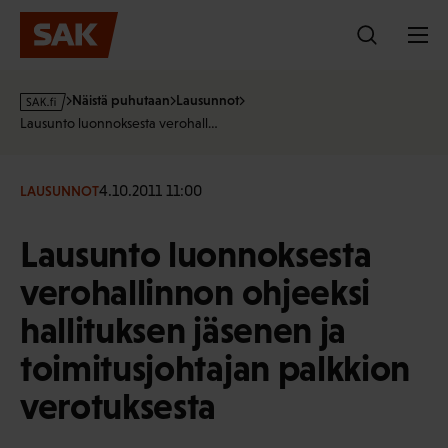
Hyppää
sisältöön
s
Näistä puhutaan
Lausunnot
a
Lausunto luonnoksesta verohall…
k
·
f
4.10.2011 11:00
LAUSUNNOT
i
Lausunto luonnoksesta
verohallinnon ohjeeksi
hallituksen jäsenen ja
toimitusjohtajan palkkion
verotuksesta