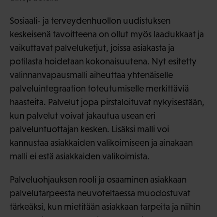
Sosiaali- ja terveydenhuollon uudistuksen
keskeisenä tavoitteena on ollut myös laadukkaat ja
vaikuttavat palveluketjut, joissa asiakasta ja
potilasta hoidetaan kokonaisuutena. Nyt esitetty
valinnanvapausmalli aiheuttaa yhtenäiselle
palveluintegraation toteutumiselle merkittäviä
haasteita. Palvelut jopa pirstaloituvat nykyisestään,
kun palvelut voivat jakautua usean eri
palveluntuottajan kesken. Lisäksi malli voi
kannustaa asiakkaiden valikoimiseen ja ainakaan
malli ei estä asiakkaiden valikoimista.
Palveluohjauksen rooli ja osaaminen asiakkaan
palvelutarpeesta neuvoteltaessa muodostuvat
tärkeäksi, kun mietitään asiakkaan tarpeita ja niihin