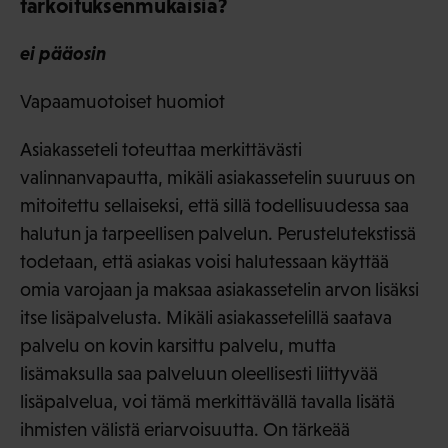
tarkoituksenmukaisia?
ei pääosin
Vapaamuotoiset huomiot
Asiakasseteli toteuttaa merkittävästi
valinnanvapautta, mikäli asiakassetelin suuruus on
mitoitettu sellaiseksi, että sillä todellisuudessa saa
halutun ja tarpeellisen palvelun. Perustelutekstissä
todetaan, että asiakas voisi halutessaan käyttää
omia varojaan ja maksaa asiakassetelin arvon lisäksi
itse lisäpalvelusta. Mikäli asiakassetelillä saatava
palvelu on kovin karsittu palvelu, mutta
lisämaksulla saa palveluun oleellisesti liittyvää
lisäpalvelua, voi tämä merkittävällä tavalla lisätä
ihmisten välistä eriarvoisuutta. On tärkeää