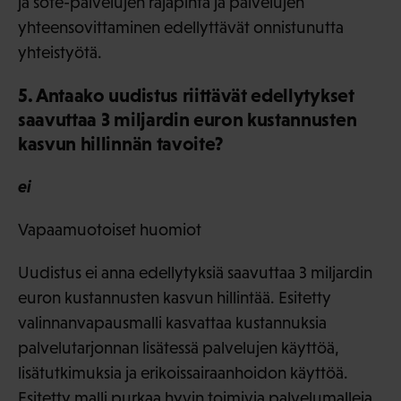
ja sote-palvelujen rajapinta ja palvelujen
yhteensovittaminen edellyttävät onnistunutta
yhteistyötä.
5. Antaako uudistus riittävät edellytykset
saavuttaa 3 miljardin euron kustannusten
kasvun hillinnän tavoite?
ei
Vapaamuotoiset huomiot
Uudistus ei anna edellytyksiä saavuttaa 3 miljardin
euron kustannusten kasvun hillintää. Esitetty
valinnanvapausmalli kasvattaa kustannuksia
palvelutarjonnan lisätessä palvelujen käyttöä,
lisätutkimuksia ja erikoissairaanhoidon käyttöä.
Esitetty malli purkaa hyvin toimivia palvelumalleja,