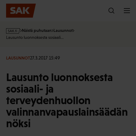
Hyppää
sisältöön
s
Näistä puhutaan
Lausunnot
a
Lausunto luonnoksesta sosiaali…
k
·
f
27.3.2017 15:49
LAUSUNNOT
i
Lausunto luonnoksesta
sosiaali- ja
terveydenhuollon
valinnanvapauslainsäädän
nöksi