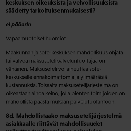
keskuksen oikeuksista ja velvollisuuksista
säädetty tarkoituksenmukaisesti?
ei pääosin
Vapaamuotoiset huomiot
Maakunnan ja sote-keskuksen mahdollisuus ohjata
tai valvoa maksusetelipalveluntuottajaa on
vähäinen. Maksuseteli voi aiheuttaa sote-
keskukselle ennakoimattomia ja ylimääräisiä
kustannuksia. Toisaalta maksusetelijärjestelmä on
oikeastaan ainoa keino, jolla pienten toimijoiden on
mahdollista päästä mukaan palvelutuotantoon.
8d. Mahdollistaako maksusetelijärjestelmä
asiakkaalle riittävät mahdollisuudet