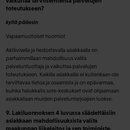
vaikuttaa tarvitsemiensa palvelujen
toteutukseen?
kyllä pääosin
Vapaamuotoiset huomiot
Aktiivisella ja tiedostavalla asiakkaalla on
parhaimmillaan mahdollisuus valita
palveluntuottaja ja vaikuttaa palvelujen
toteutukseen. Kaikilla asiakkailla ei kuitenkaan ole
tarvittavaa tietoa ja osaamista ja on epävarmaa,
kuinka halukkaita sote-keskukset ovat ohjaamaan
asiakkaitaan muiden palveluntarjoajien luokse.
9. Lakiluonnoksen 4 luvussa säädettäisiin
asiakkaan mahdollisuuksista valita
maakunnan liikelaitos ja sen toimipiste.