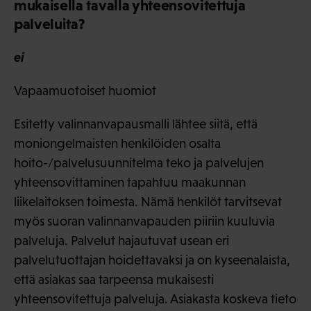
mukaisella tavalla yhteensovitettuja
palveluita?
ei
Vapaamuotoiset huomiot
Esitetty valinnanvapausmalli lähtee siitä, että
moniongelmaisten henkilöiden osalta
hoito-/palvelusuunnitelma teko ja palvelujen
yhteensovittaminen tapahtuu maakunnan
liikelaitoksen toimesta. Nämä henkilöt tarvitsevat
myös suoran valinnanvapauden piiriin kuuluvia
palveluja. Palvelut hajautuvat usean eri
palvelutuottajan hoidettavaksi ja on kyseenalaista,
että asiakas saa tarpeensa mukaisesti
yhteensovitettuja palveluja. Asiakasta koskeva tieto