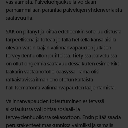
vastaamista. Palveluohjauksella voidaan
parhaimmillaan parantaa palvelujen yhdenvertaista
saatavuutta.
SAK on pitänyt ja pitää edelleenkin sote-uudistusta
tarpeellisena ja toteaa jo tällä hetkellä kansalaisilla
olevan varsin laajan valinnanvapauden julkisen
terveydenhuollon puitteissa. Tietyissä palveluissa
on ollut ongelmia saatavuudessa kuten esimerkiksi
lääkärin vastaanotolle pääsyssä. Tämä olisi
ratkaistavissa ilman ehdotetun kaltaista
hallitsematonta valinnanvapauden laajentamista.
Valinnanvapauden toteutuminen esitetyssä
aikataulussa voi johtaa sosiaali- ja
terveydenhuollossa sekasortoon. Ensin pitää saada
perusrakenteet maakunnissa valmiiksi ja samalla