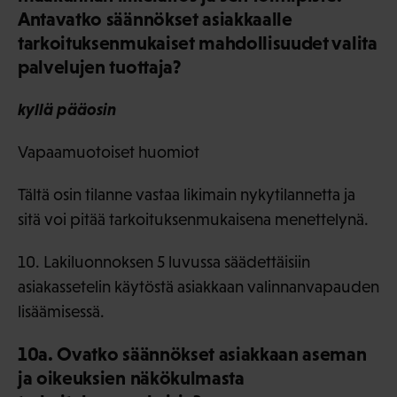
Antavatko säännökset asiakkaalle
tarkoituksenmukaiset mahdollisuudet valita
palvelujen tuottaja?
kyllä pääosin
Vapaamuotoiset huomiot
Tältä osin tilanne vastaa likimain nykytilannetta ja
sitä voi pitää tarkoituksenmukaisena menettelynä.
10. Lakiluonnoksen 5 luvussa säädettäisiin
asiakassetelin käytöstä asiakkaan valinnanvapauden
lisäämisessä.
10a. Ovatko säännökset asiakkaan aseman
ja oikeuksien näkökulmasta