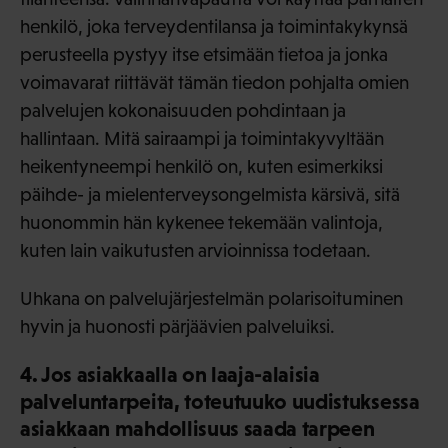
henkilö, joka terveydentilansa ja toimintakykynsä
perusteella pystyy itse etsimään tietoa ja jonka
voimavarat riittävät tämän tiedon pohjalta omien
palvelujen kokonaisuuden pohdintaan ja
hallintaan. Mitä sairaampi ja toimintakyvyltään
heikentyneempi henkilö on, kuten esimerkiksi
päihde- ja mielenterveysongelmista kärsivä, sitä
huonommin hän kykenee tekemään valintoja,
kuten lain vaikutusten arvioinnissa todetaan.
Uhkana on palvelujärjestelmän polarisoituminen
hyvin ja huonosti pärjäävien palveluiksi.
4. Jos asiakkaalla on laaja-alaisia
palveluntarpeita, toteutuuko uudistuksessa
asiakkaan mahdollisuus saada tarpeen