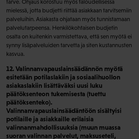
tarve. Ohjaus korostuu myös taloudellisessa
mielessä, jotta budjetti riittää asiakkaan tarvitsemiin
palveluihin. Asiakasta ohjataan myös tunnistamaan
palvelutarpeensa. Henkilökohtaisen budjetin
osalta on kuitenkin varmistettava, että sen myötä ei
synny lisäpalveluiden tarvetta ja siten kustannusten
kasvua.
12. Valinnanvapauslainsäädännön myötä
esitetään potilaslakiin ja sosiaalihuollon
asiakaslakiin lisättäväksi uusi luku
päätöksenteon tukemisesta (tuettu
päätöksenteko).
Valinnanvapauslainsäädäntöön sisältyisi
potilaille ja asiakkaille erilaisia
valinnanmahdollisuuksia (muun muassa
suoran valinnan palvelut, maksuseteli,