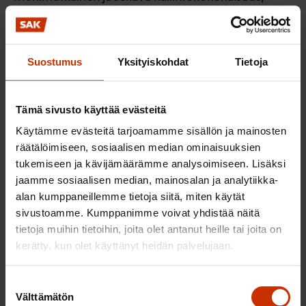
jossa demokratian toteutuminen on vähintäänkin
kyseenalaista.
Suostumus
Yksityiskohdat
Tietoja
Ehdotuksen mukaan sosiaali- ja terveydenhuollon
asiantuntemus palvelujen tuottamisesta olisi
maakuntien liikelaitoksissa. Maakunta kuitenkin
Tämä sivusto käyttää evästeitä
tekisi sopimukset yksityisten palveluntuottajien
Käytämme evästeitä tarjoamamme sisällön ja mainosten
kanssa. Mikäli näin aiotaan toimia, on välttämätöntä
räätälöimiseen, sosiaalisen median ominaisuuksien
todeta lakiesityksessä, että maakuntien on tätä
tukemiseen ja kävijämäärämme analysoimiseen. Lisäksi
jaamme sosiaalisen median, mainosalan ja analytiikka-
sopimustoimintaa varten osoitettava
alan kumppaneillemme tietoja siitä, miten käytät
henkilöstöresurssit, joilla on riittävä sosiaali- ja
sivustoamme. Kumppanimme voivat yhdistää näitä
terveydenhuollon asiantuntijuus.
tietoja muihin tietoihin, joita olet antanut heille tai joita on
kerätty, kun olet käyttänyt heidän palvelujaan.
7. Edistääkö uudistus toimintatapojen
muutosta ja uusien palveluinnovaatioiden
Suostumuksen
käyttöönottoa, millä voidaan varautua
Välttämätön
valinta