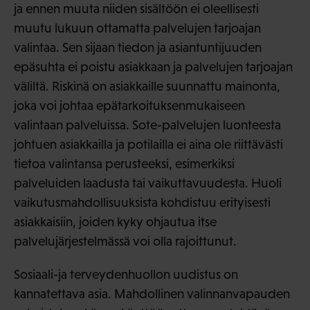
ja ennen muuta niiden sisältöön ei oleellisesti
muutu lukuun ottamatta palvelujen tarjoajan
valintaa. Sen sijaan tiedon ja asiantuntijuuden
epäsuhta ei poistu asiakkaan ja palvelujen tarjoajan
väliltä. Riskinä on asiakkaille suunnattu mainonta,
joka voi johtaa epätarkoituksenmukaiseen
valintaan palveluissa. Sote-palvelujen luonteesta
johtuen asiakkailla ja potilailla ei aina ole riittävästi
tietoa valintansa perusteeksi, esimerkiksi
palveluiden laadusta tai vaikuttavuudesta. Huoli
vaikutusmahdollisuuksista kohdistuu erityisesti
asiakkaisiin, joiden kyky ohjautua itse
palvelujärjestelmässä voi olla rajoittunut.
Sosiaali-ja terveydenhuollon uudistus on
kannatettava asia. Mahdollinen valinnanvapauden