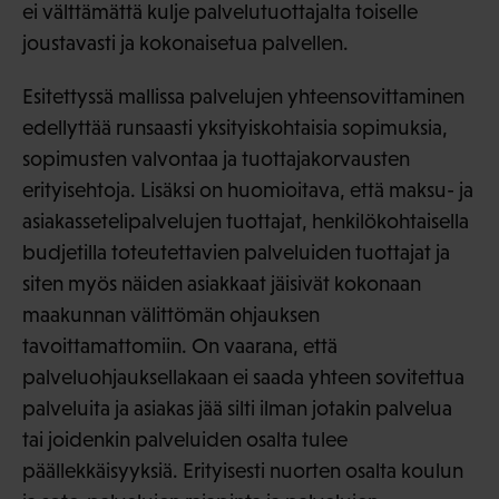
ei välttämättä kulje palvelutuottajalta toiselle
joustavasti ja kokonaisetua palvellen.
Esitettyssä mallissa palvelujen yhteensovittaminen
edellyttää runsaasti yksityiskohtaisia sopimuksia,
sopimusten valvontaa ja tuottajakorvausten
erityisehtoja. Lisäksi on huomioitava, että maksu- ja
asiakassetelipalvelujen tuottajat, henkilökohtaisella
budjetilla toteutettavien palveluiden tuottajat ja
siten myös näiden asiakkaat jäisivät kokonaan
maakunnan välittömän ohjauksen
tavoittamattomiin. On vaarana, että
palveluohjauksellakaan ei saada yhteen sovitettua
palveluita ja asiakas jää silti ilman jotakin palvelua
tai joidenkin palveluiden osalta tulee
päällekkäisyyksiä. Erityisesti nuorten osalta koulun