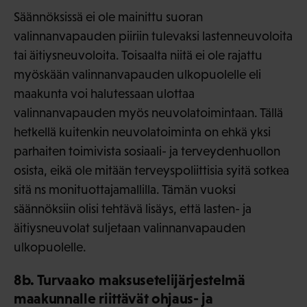
Säännöksissä ei ole mainittu suoran
valinnanvapauden piiriin tulevaksi lastenneuvoloita
tai äitiysneuvoloita. Toisaalta niitä ei ole rajattu
myöskään valinnanvapauden ulkopuolelle eli
maakunta voi halutessaan ulottaa
valinnanvapauden myös neuvolatoimintaan. Tällä
hetkellä kuitenkin neuvolatoiminta on ehkä yksi
parhaiten toimivista sosiaali- ja terveydenhuollon
osista, eikä ole mitään terveyspoliittisia syitä sotkea
sitä ns monituottajamallilla. Tämän vuoksi
säännöksiin olisi tehtävä lisäys, että lasten- ja
äitiysneuvolat suljetaan valinnanvapauden
ulkopuolelle.
8b. Turvaako maksusetelijärjestelmä
maakunnalle riittävät ohjaus- ja