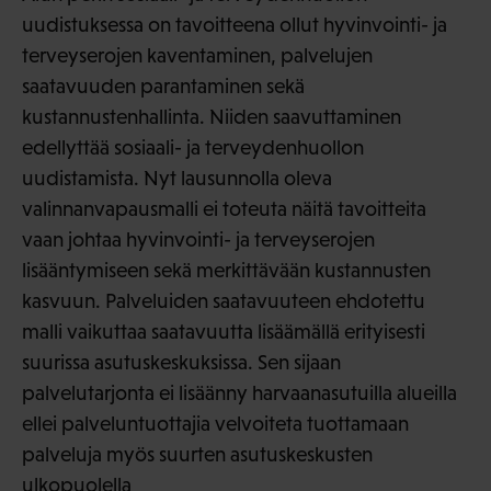
uudistuksessa on tavoitteena ollut hyvinvointi- ja
terveyserojen kaventaminen, palvelujen
saatavuuden parantaminen sekä
kustannustenhallinta. Niiden saavuttaminen
edellyttää sosiaali- ja terveydenhuollon
uudistamista. Nyt lausunnolla oleva
valinnanvapausmalli ei toteuta näitä tavoitteita
vaan johtaa hyvinvointi- ja terveyserojen
lisääntymiseen sekä merkittävään kustannusten
kasvuun. Palveluiden saatavuuteen ehdotettu
malli vaikuttaa saatavuutta lisäämällä erityisesti
suurissa asutuskeskuksissa. Sen sijaan
palvelutarjonta ei lisäänny harvaanasutuilla alueilla
ellei palveluntuottajia velvoiteta tuottamaan
palveluja myös suurten asutuskeskusten
ulkopuolella