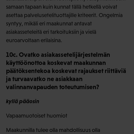
samaan tapaan kuin kunnat tällä hetkellä voivat
asettaa palvelusetelituottajille kriteerit. Ongelmia
syntyy, mikäli eri maakunnat antavat
asiakasseteleitä eri tarkoituksiin ja vielä
euroarvoltaan erilaisina.
10c. Ovatko asiakassetelijärjestelmän
käyttöönottoa koskevat maakunnan
päätöksentekoa koskevat rajaukset riittäviä
ja turvaavatko ne asiakkaan
valinnanvapauden toteutumisen?
kyllä pääosin
Vapaamuotoiset huomiot
Maakunnilla tulee olla mahdollisuus olla