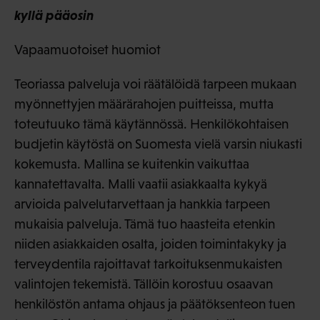
kyllä pääosin
Vapaamuotoiset huomiot
Teoriassa palveluja voi räätälöidä tarpeen mukaan
myönnettyjen määrärahojen puitteissa, mutta
toteutuuko tämä käytännössä. Henkilökohtaisen
budjetin käytöstä on Suomesta vielä varsin niukasti
kokemusta. Mallina se kuitenkin vaikuttaa
kannatettavalta. Malli vaatii asiakkaalta kykyä
arvioida palvelutarvettaan ja hankkia tarpeen
mukaisia palveluja. Tämä tuo haasteita etenkin
niiden asiakkaiden osalta, joiden toimintakyky ja
terveydentila rajoittavat tarkoituksenmukaisten
valintojen tekemistä. Tällöin korostuu osaavan
henkilöstön antama ohjaus ja päätöksenteon tuen