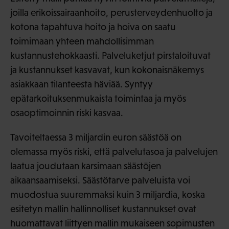
joilla erikoissairaanhoito, perusterveydenhuolto ja
kotona tapahtuva hoito ja hoiva on saatu
toimimaan yhteen mahdollisimman
kustannustehokkaasti. Palveluketjut pirstaloituvat
ja kustannukset kasvavat, kun kokonaisnäkemys
asiakkaan tilanteesta häviää. Syntyy
epätarkoituksenmukaista toimintaa ja myös
osaoptimoinnin riski kasvaa.
Tavoiteltaessa 3 miljardin euron säästöä on
olemassa myös riski, että palvelutasoa ja palvelujen
laatua joudutaan karsimaan säästöjen
aikaansaamiseksi. Säästötarve palveluista voi
muodostua suuremmaksi kuin 3 miljardia, koska
esitetyn mallin hallinnolliset kustannukset ovat
huomattavat liittyen mallin mukaiseen sopimusten