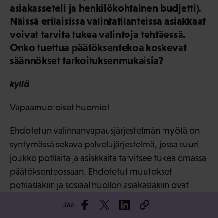
asiakasseteli ja henkilökohtainen budjetti).
Näissä erilaisissa valintatilanteissa asiakkaat
voivat tarvita tukea valintoja tehtäessä.
Onko tuettua päätöksentekoa koskevat
säännökset tarkoituksenmukaisia?
kyllä
Vapaamuotoiset huomiot
Ehdotetun valinnanvapausjärjestelmän myötä on
syntymässä sekava palvelujärjestelmä, jossa suuri
joukko potilaita ja asiakkaita tarvitsee tukea omassa
päätöksenteossaan. Ehdotetut muutokset
potilaslakiin ja sosiaalihuollon asiakaslakiin ovat
tarpeellisia. Päätöksenteossa tukevaa henkilöä ja
Jaa
tukevan henkilön asemaa ja tehtäviä koskevat