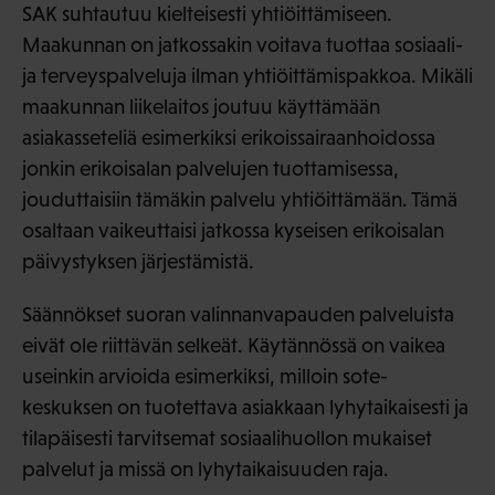
SAK suhtautuu kielteisesti yhtiöittämiseen.
Maakunnan on jatkossakin voitava tuottaa sosiaali-
ja terveyspalveluja ilman yhtiöittämispakkoa. Mikäli
maakunnan liikelaitos joutuu käyttämään
asiakasseteliä esimerkiksi erikoissairaanhoidossa
jonkin erikoisalan palvelujen tuottamisessa,
jouduttaisiin tämäkin palvelu yhtiöittämään. Tämä
osaltaan vaikeuttaisi jatkossa kyseisen erikoisalan
päivystyksen järjestämistä.
Säännökset suoran valinnanvapauden palveluista
eivät ole riittävän selkeät. Käytännössä on vaikea
useinkin arvioida esimerkiksi, milloin sote-
keskuksen on tuotettava asiakkaan lyhytaikaisesti ja
tilapäisesti tarvitsemat sosiaalihuollon mukaiset
palvelut ja missä on lyhytaikaisuuden raja.