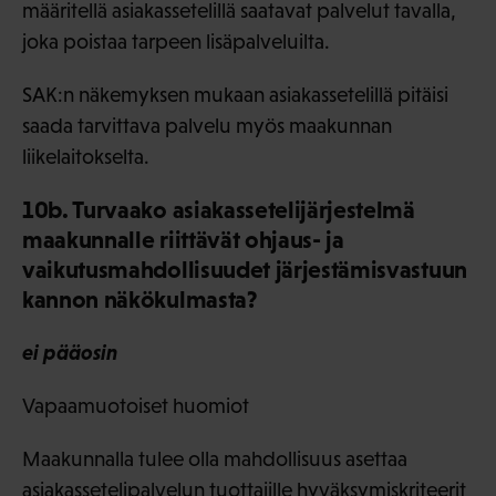
määritellä asiakassetelillä saatavat palvelut tavalla,
joka poistaa tarpeen lisäpalveluilta.
SAK:n näkemyksen mukaan asiakassetelillä pitäisi
saada tarvittava palvelu myös maakunnan
liikelaitokselta.
10b. Turvaako asiakassetelijärjestelmä
maakunnalle riittävät ohjaus- ja
vaikutusmahdollisuudet järjestämisvastuun
kannon näkökulmasta?
ei pääosin
Vapaamuotoiset huomiot
Maakunnalla tulee olla mahdollisuus asettaa
asiakassetelipalvelun tuottajille hyväksymiskriteerit