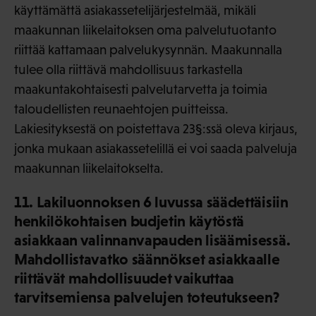
käyttämättä asiakassetelijärjestelmää, mikäli
maakunnan liikelaitoksen oma palvelutuotanto
riittää kattamaan palvelukysynnän. Maakunnalla
tulee olla riittävä mahdollisuus tarkastella
maakuntakohtaisesti palvelutarvetta ja toimia
taloudellisten reunaehtojen puitteissa.
Lakiesityksestä on poistettava 23§:ssä oleva kirjaus,
jonka mukaan asiakassetelillä ei voi saada palveluja
maakunnan liikelaitokselta.
11. Lakiluonnoksen 6 luvussa säädettäisiin
henkilökohtaisen budjetin käytöstä
asiakkaan valinnanvapauden lisäämisessä.
Mahdollistavatko säännökset asiakkaalle
riittävät mahdollisuudet vaikuttaa
tarvitsemiensa palvelujen toteutukseen?