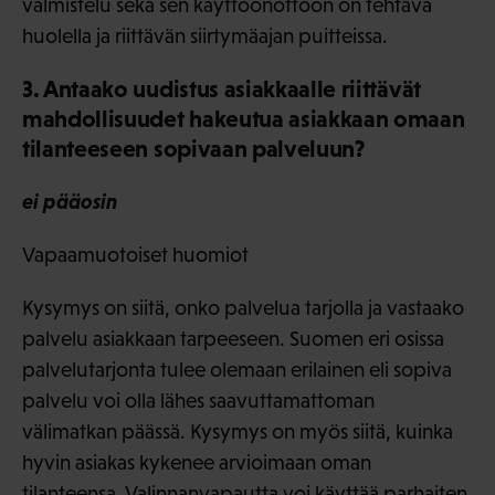
valmistelu sekä sen käyttöönottoon on tehtävä
huolella ja riittävän siirtymäajan puitteissa.
3. Antaako uudistus asiakkaalle riittävät
mahdollisuudet hakeutua asiakkaan omaan
tilanteeseen sopivaan palveluun?
ei pääosin
Vapaamuotoiset huomiot
Kysymys on siitä, onko palvelua tarjolla ja vastaako
palvelu asiakkaan tarpeeseen. Suomen eri osissa
palvelutarjonta tulee olemaan erilainen eli sopiva
palvelu voi olla lähes saavuttamattoman
välimatkan päässä. Kysymys on myös siitä, kuinka
hyvin asiakas kykenee arvioimaan oman
tilanteensa. Valinnanvapautta voi käyttää parhaiten