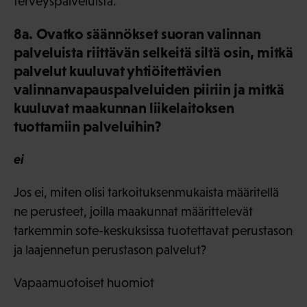
terveyspalveluista.
8a. Ovatko säännökset suoran valinnan
palveluista riittävän selkeitä siltä osin, mitkä
palvelut kuuluvat yhtiöitettävien
valinnanvapauspalveluiden piiriin ja mitkä
kuuluvat maakunnan liikelaitoksen
tuottamiin palveluihin?
ei
Jos ei, miten olisi tarkoituksenmukaista määritellä
ne perusteet, joilla maakunnat määrittelevät
tarkemmin sote-keskuksissa tuotettavat perustason
ja laajennetun perustason palvelut?
Vapaamuotoiset huomiot