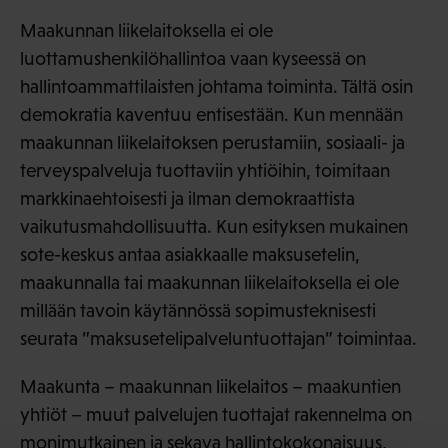
Maakunnan liikelaitoksella ei ole
luottamushenkilöhallintoa vaan kyseessä on
hallintoammattilaisten johtama toiminta. Tältä osin
demokratia kaventuu entisestään. Kun mennään
maakunnan liikelaitoksen perustamiin, sosiaali- ja
terveyspalveluja tuottaviin yhtiöihin, toimitaan
markkinaehtoisesti ja ilman demokraattista
vaikutusmahdollisuutta. Kun esityksen mukainen
sote-keskus antaa asiakkaalle maksusetelin,
maakunnalla tai maakunnan liikelaitoksella ei ole
millään tavoin käytännössä sopimusteknisesti
seurata ”maksusetelipalveluntuottajan” toimintaa.
Maakunta – maakunnan liikelaitos – maakuntien
yhtiöt – muut palvelujen tuottajat rakennelma on
monimutkainen ja sekava hallintokokonaisuus,