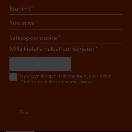
(Pakollinen)
Etunimi
(Pakollinen)
Sukunimi
(Pakollinen)
Sähköpostiosoite
(Pakollinen)
Millä kielellä haluat uutiskirjeesi
SUOMI
RUOTSI
(Pa
Hyväksyn tietojeni tallentamisen ja käsittelyn
SAK:n viestintärekisterin
mukaisesti *
Tilaa