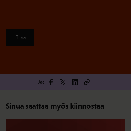
)
Tilaa
Jaa
Sinua saattaa myös kiinnostaa