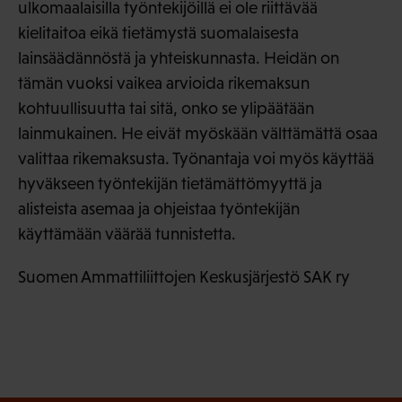
ulkomaalaisilla työntekijöillä ei ole riittävää
kielitaitoa eikä tietämystä suomalaisesta
lainsäädännöstä ja yhteiskunnasta. Heidän on
tämän vuoksi vaikea arvioida rikemaksun
kohtuullisuutta tai sitä, onko se ylipäätään
lainmukainen. He eivät myöskään välttämättä osaa
valittaa rikemaksusta. Työnantaja voi myös käyttää
hyväkseen työntekijän tietämättömyyttä ja
alisteista asemaa ja ohjeistaa työntekijän
käyttämään väärää tunnistetta.
Suomen Ammattiliittojen Keskusjärjestö SAK ry