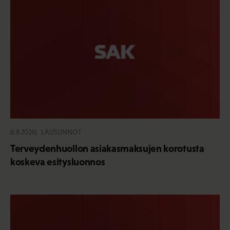
6.8.2026
LAUSUNNOT
Terveydenhuollon asiakasmaksujen korotusta
koskeva esitysluonnos