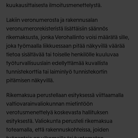
kuukausittaisesta ilmoitusmenettelystä.
Lakiin veronumerosta ja rakennusalan
veronumerorekisteristä lisättäisiin säännös
rikemaksusta, jonka Verohallinto voisi määrätä sille,
joka työmaalla liikkuessaan pitää näkyvillä väärää
tietoa sisältävää tai toiselle henkilölle kuuluvaa
työturvallisuuslain edellyttämää kuvallista
tunnistekorttia tai laiminlyö tunnistekortin
pitämisen näkyvillä.
Rikemaksua perustellaan esityksessä viittaamalla
valtiovarainvaliokunnan mietintöön
verotusmenettelyä koskevasta hallituksen
esityksestä. Valiokunta perusteli rikemaksua
toteamalla, että rakennuskohteissa, joiden