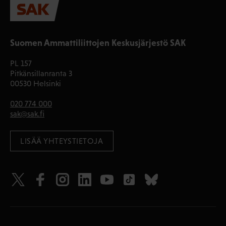
Suomen Ammattiliittojen Keskusjärjestö SAK
PL 157
Pitkänsillanranta 3
00530 Helsinki
020 774 000
sak@sak.fi
LISÄÄ YHTEYSTIETOJA