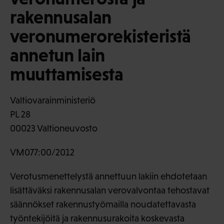
rakennusalan
veronumerorekisteristä
annetun lain
muuttamisesta
Valtiovarainministeriö
PL 28
00023 Valtioneuvosto
VM077:00/2012
Verotusmenettelystä annettuun lakiin ehdotetaan
lisättäväksi rakennusalan verovalvontaa tehostavat
säännökset rakennustyömailla noudatettavasta
työntekijöitä ja rakennusurakoita koskevasta