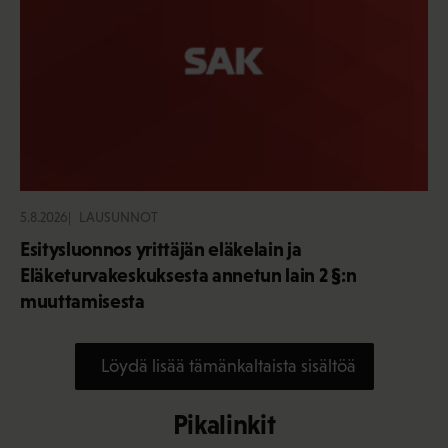
5.8.2026
LAUSUNNOT
Esitysluonnos yrittäjän eläkelain ja
Eläketurvakeskuksesta annetun lain 2 §:n
muuttamisesta
Löydä lisää tämänkaltaista sisältöä
Pikalinkit