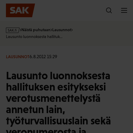
Hyppää
sisältöön
s
Näistä puhutaan
Lausunnot
a
Lausunto luonnoksesta hallituk…
k
·
f
6.8.2012 15:29
LAUSUNNOT
i
Lausunto luonnoksesta
hallituksen esitykseksi
verotusmenettelystä
annetun lain,
työturvallisuuslain sekä
veronumerosta ja