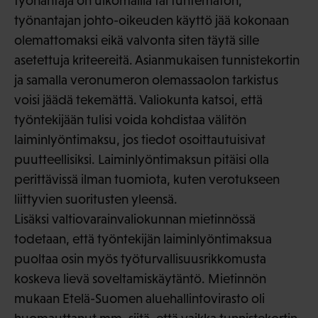
työnantaja on ulkomailla tai tuntematon,
työnantajan johto-oikeuden käyttö jää kokonaan
olemattomaksi eikä valvonta siten täytä sille
asetettuja kriteereitä. Asianmukaisen tunnistekortin
ja samalla veronumeron olemassaolon tarkistus
voisi jäädä tekemättä. Valiokunta katsoi, että
työntekijään tulisi voida kohdistaa välitön
laiminlyöntimaksu, jos tiedot osoittautuisivat
puutteellisiksi. Laiminlyöntimaksun pitäisi olla
perittävissä ilman tuomiota, kuten verotukseen
liittyvien suoritusten yleensä.
Lisäksi valtiovarainvaliokunnan mietinnössä
todetaan, että työntekijän laiminlyöntimaksua
puoltaa osin myös työturvallisuusrikkomusta
koskeva lievä soveltamiskäytäntö. Mietinnön
mukaan Etelä-Suomen aluehallintovirasto oli