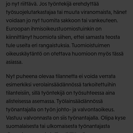
jo nyt riittävä. Jos työntekijä erehdyttää
työsuojelutarkastajaa tai muuta viranomaista, hänet
voidaan jo nyt tuomita sakkoon tai vankeuteen.
Euroopan ihmisoikeustuomiostuinkin on
kiinnittänyt huomiota siihen, ettei samasta teosta
tule useita eri rangaistuksia. Tuomioistuimen
oikeuskäytäntö on otettava huomioon myös tässä
asiassa.
Nyt puheena olevaa tilannetta ei voida verrata
esimerkiksi verolainsäädännössä tarkoitettuihin
tilanteisiin, sillä työntekijä on työsuhteessa aina
alisteisessa asemassa. Työlainsäädännössä
työnantajalla on työn johto- ja valvontaoikeus.
Vastuu valvonnasta on siis työnantajalla. Olipa kyse
suomalaisesta tai ulkomaisesta työnantajasta