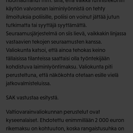
huomauttanut mm. siitä, että vaikka tunnistekortin
käytön valvonnan laiminlyönnistä on tehty
ilmoituksia poliisille, poliisi on voinut jättää jutun
tutkimatta tai syyttäjä syyttämättä.
Seuraamusjärjestelmä on siis lievä, vaikkakin linjassa
vastaavien tekojen seuraamusten kanssa.
Valiokunta katsoi, että ainoa tehokas keino
tällaisissa tilanteissa saattaisi olla työntekijään
kohdistuva laiminlyöntimaksu. Valiokunta piti
perusteltuna, että näkökohta otetaan esille vielä
jatkovalmisteluissa.
SAK vastustaa esitystä.
Valtiovarainvaliokunnan perustelut ovat
kyseenalaiset. Ehdotettu enimmillään 2 000 euron
rikemaksu on kohtuuton, koska rangaistusuhka on