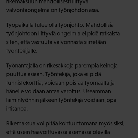
rikemaksuun mahdollisesti liittyvä
valvontaongelma on työnjohdon asia.
Työpaikalla tulee olla työnjohto. Mahdollisia
työnjohtoon liittyviä ongelmia ei pidä ratkaista
siten, että vastuuta valvonnasta siirretään
työntekijälle.
Työnantajalla on rikesakkoja parempia keinoja
puuttua asiaan. Työntekijä, joka ei pidä
tunnistekorttia, voidaan poistaa työmaalta ja
hänelle voidaan antaa varoitus. Useamman
laiminlyönnin jälkeen työntekijä voidaan jopa
irtisanoa.
Rikemaksua voi pitää kohtuuttomana myös siksi,
että usein haavoittuvassa asemassa olevilla