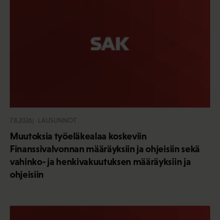
7.8.2026
LAUSUNNOT
Muutoksia työeläkealaa koskeviin
Finanssivalvonnan määräyksiin ja ohjeisiin sekä
vahinko- ja henkivakuutuksen määräyksiin ja
ohjeisiin