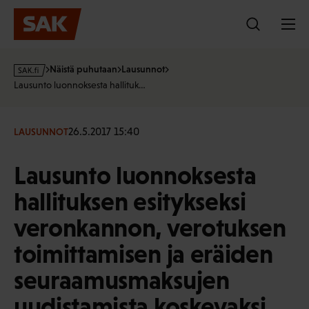
Hyppää
sisältöön
s
Näistä puhutaan
Lausunnot
a
Lausunto luonnoksesta hallituk…
k
·
f
26.5.2017 15:40
LAUSUNNOT
i
Lausunto luonnoksesta
hallituksen esitykseksi
veronkannon, verotuksen
toimittamisen ja eräiden
seuraamusmaksujen
uudistamista koskevaksi