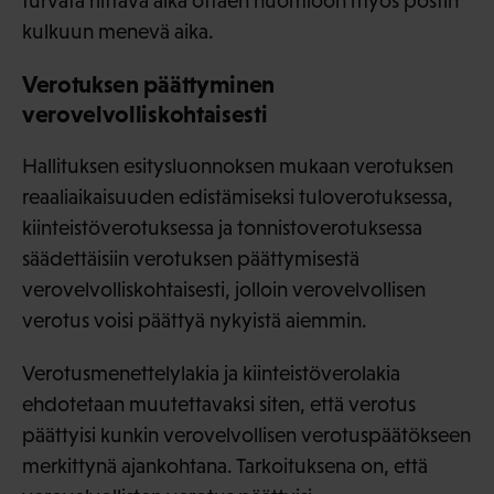
turvata riittävä aika ottaen huomioon myös postin
kulkuun menevä aika.
Verotuksen päättyminen
verovelvolliskohtaisesti
Hallituksen esitysluonnoksen mukaan verotuksen
reaaliaikaisuuden edistämiseksi tuloverotuksessa,
kiinteistöverotuksessa ja tonnistoverotuksessa
säädettäisiin verotuksen päättymisestä
verovelvolliskohtaisesti, jolloin verovelvollisen
verotus voisi päättyä nykyistä aiemmin.
Verotusmenettelylakia ja kiinteistöverolakia
ehdotetaan muutettavaksi siten, että verotus
päättyisi kunkin verovelvollisen verotuspäätökseen
merkittynä ajankohtana. Tarkoituksena on, että