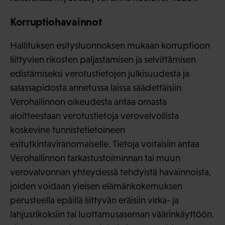
Korruptiohavainnot
Hallituksen esitysluonnoksen mukaan korruptioon
liittyvien rikosten paljastamisen ja selvittämisen
edistämiseksi verotustietojen julkisuudesta ja
salassapidosta annetussa laissa säädettäisiin
Verohallinnon oikeudesta antaa omasta
aloitteestaan verotustietoja verovelvollista
koskevine tunnistetietoineen
esitutkintaviranomaiselle. Tietoja voitaisiin antaa
Verohallinnon tarkastustoiminnan tai muun
verovalvonnan yhteydessä tehdyistä havainnoista,
joiden voidaan yleisen elämänkokemuksen
perusteella epäillä liittyvän eräisiin virka- ja
lahjusrikoksiin tai luottamusaseman väärinkäyttöön.