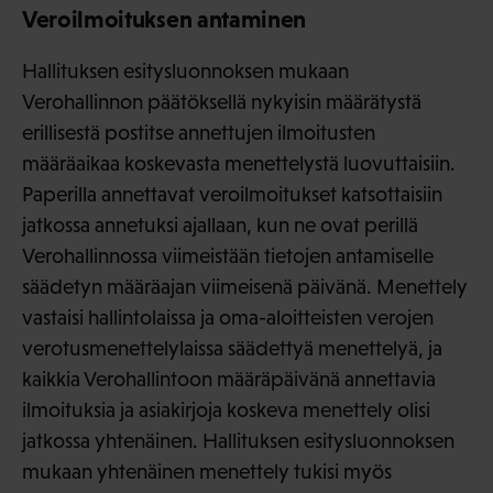
Veroilmoituksen antaminen
Hallituksen esitysluonnoksen mukaan
Verohallinnon päätöksellä nykyisin määrätystä
erillisestä postitse annettujen ilmoitusten
määräaikaa koskevasta menettelystä luovuttaisiin.
Paperilla annettavat veroilmoitukset katsottaisiin
jatkossa annetuksi ajallaan, kun ne ovat perillä
Verohallinnossa viimeistään tietojen antamiselle
säädetyn määräajan viimeisenä päivänä. Menettely
vastaisi hallintolaissa ja oma-aloitteisten verojen
verotusmenettelylaissa säädettyä menettelyä, ja
kaikkia Verohallintoon määräpäivänä annettavia
ilmoituksia ja asiakirjoja koskeva menettely olisi
jatkossa yhtenäinen. Hallituksen esitysluonnoksen
mukaan yhtenäinen menettely tukisi myös