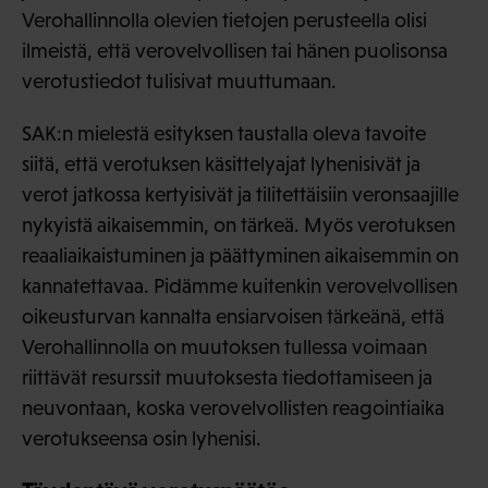
Verohallinnolla olevien tietojen perusteella olisi
ilmeistä, että verovelvollisen tai hänen puolisonsa
verotustiedot tulisivat muuttumaan.
SAK:n mielestä esityksen taustalla oleva tavoite
siitä, että verotuksen käsittelyajat lyhenisivät ja
verot jatkossa kertyisivät ja tilitettäisiin veronsaajille
nykyistä aikaisemmin, on tärkeä. Myös verotuksen
reaaliaikaistuminen ja päättyminen aikaisemmin on
kannatettavaa. Pidämme kuitenkin verovelvollisen
oikeusturvan kannalta ensiarvoisen tärkeänä, että
Verohallinnolla on muutoksen tullessa voimaan
riittävät resurssit muutoksesta tiedottamiseen ja
neuvontaan, koska verovelvollisten reagointiaika
verotukseensa osin lyhenisi.