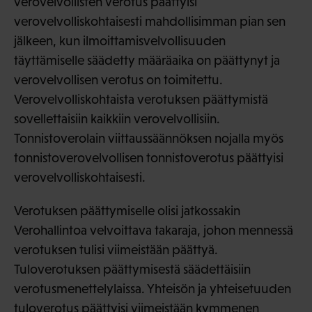
verovelvollisten verotus päättyisi
verovelvolliskohtaisesti mahdollisimman pian sen
jälkeen, kun ilmoittamisvelvollisuuden
täyttämiselle säädetty määräaika on päättynyt ja
verovelvollisen verotus on toimitettu.
Verovelvolliskohtaista verotuksen päättymistä
sovellettaisiin kaikkiin verovelvollisiin.
Tonnistoverolain viittaussäännöksen nojalla myös
tonnistoverovelvollisen tonnistoverotus päättyisi
verovelvolliskohtaisesti.
Verotuksen päättymiselle olisi jatkossakin
Verohallintoa velvoittava takaraja, johon mennessä
verotuksen tulisi viimeistään päättyä.
Tuloverotuksen päättymisestä säädettäisiin
verotusmenettelylaissa. Yhteisön ja yhteisetuuden
tuloverotus päättyisi viimeistään kymmenen