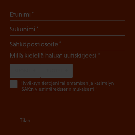
(Pakollinen)
Etunimi
(Pakollinen)
Sukunimi
(Pakollinen)
Sähköpostiosoite
(Pakollinen)
Millä kielellä haluat uutiskirjeesi
SUOMI
RUOTSI
(Pa
Hyväksyn tietojeni tallentamisen ja käsittelyn
SAK:n viestintärekisterin
mukaisesti *
Tilaa