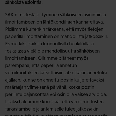
sähköistä asiointia.
SAK:n mielestä siirtyminen sähköiseen asiointiin ja
ilmoittamiseen on lähtökohdiltaan kannatettava.
Pidämme kuitenkin tärkeänä, että myös tietojen
paperilla ilmoittaminen on mahdollista jatkossakin.
Esimerkiksi kaikilla luonnollisilla henkilöillä ei
tosiasiassa vielä ole mahdollisuutta sähköiseen
ilmoittamiseen. Olisimme pitäneet myös
parempana, että paperilla annetun
veroilmoituksen katsottaisiin jatkossakin annetuksi
ajallaan, kun se on annettu postin kuljetettavaksi
määräajan viimeisenä päivänä, koska postin
perilletuloajankohtaa voi osin olla vaikea arvioida.
Lisäksi haluamme korostaa, että veroilmoitusten
tarkastamiselle ja antamiselle tulee jatkossakin