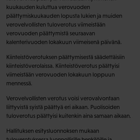
kuukauden kuluttua verovuoden
päättymiskuukauden lopusta lukien ja muiden
verovelvollisten tuloverotus viimeistään
verovuoden päättymistä seuraavan
kalenterivuoden lokakuun viimeisenä päivänä.
Kiinteistöverotuksen päättymisestä säädettäisiin
kiinteistöverolaissa. Kiinteistöverotus päättyisi
viimeistään verovuoden lokakuun loppuun
mennessä.
Verovelvollisten verotus voisi verovalvontaan
liittyvistä syistä päättyä eri aikaan. Puolisoiden
tuloverotus päättyisi kuitenkin aina samaan aikaan.
Hallituksen esitysluonnoksen mukaan
tuloverotuksessa luonnollisille henkilöille ja