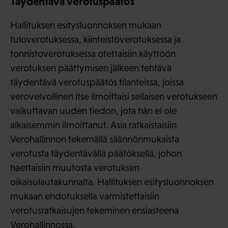
Täydentävä verotuspäätös
Hallituksen esitysluonnoksen mukaan
tuloverotuksessa, kiinteistöverotuksessa ja
tonnistoverotuksessa otettaisiin käyttöön
verotuksen päättymisen jälkeen tehtävä
täydentävä verotuspäätös tilanteissa, joissa
verovelvollinen itse ilmoittaisi sellaisen verotukseen
vaikuttavan uuden tiedon, jota hän ei ole
aikaisemmin ilmoittanut. Asia ratkaistaisiin
Verohallinnon tekemällä säännönmukaista
verotusta täydentävällä päätöksellä, johon
haettaisiin muutosta verotuksen
oikaisulautakunnalta. Hallituksen esitysluonnoksen
mukaan ehdotuksella varmistettaisiin
verotusratkaisujen tekeminen ensiasteena
Verohallinnossa.