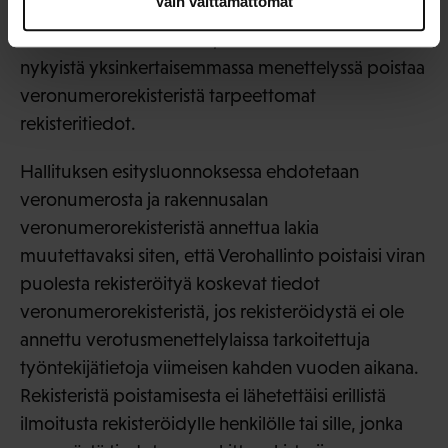
Vain välttämättömät
Euroopan unionin yleistä tietosuoja-asetusta. Lakia
muutettaisiin lisäksi siten, että Verohallinto voisi
nykyistä yksinkertaisemmassa menettelyssä poistaa
veronumerorekisteristä tarpeettomat
rekisteritiedot.
Hallituksen esitysluonnoksessa ehdotetaan
veronumerosta ja rakennusalan
veronumerorekisteristä annettua lakia
muutettavaksi siten, että Verohallinto poistaisi viran
puolesta rekisteröityä koskevat tiedot
veronumerorekisteristä, jos rekisteröidystä ei ole
annettu verotusmenettelylaissa tarkoitettuja
työntekijätietoja viimeisen kahden vuoden aikana.
Rekisteristä poistamisesta ei lähetettäisi erillistä
ilmoitusta rekisteröidylle henkilölle tai sille, jonka