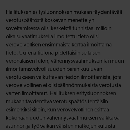
Hallituksen esitysluonnoksen mukaan täydentävää
verotuspäätöstä koskevan menettelyn
soveltamisessa olisi keskeistä tunnistaa, milloin
oikaisuvaatimuksella ilmoitettu tieto olisi
verovelvollisen ensimmäistä kertaa ilmoittama
tieto. Uutena tietona pidettäisiin sellaisen
veronalaisen tulon, vähennysvaatimuksen tai muun
ilmoittamisvelvollisuuden piiriin kuuluvan
verotukseen vaikuttavan tiedon ilmoittamista, jota
verovelvollinen ei olisi säännönmukaista verotusta
varten ilmoittanut. Hallituksen esitysluonnoksen
mukaan täydentävä verotuspäätös tehtäisiin
esimerkiksi silloin, kun verovelvollinen esittää
kokonaan uuden vähennysvaatimuksen vaikkapa
asunnon ja työpaikan välisten matkojen kuluista