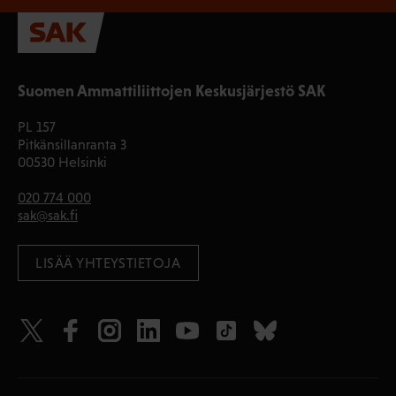
Suomen Ammattiliittojen Keskusjärjestö SAK
PL 157
Pitkänsillanranta 3
00530 Helsinki
020 774 000
sak@sak.fi
LISÄÄ YHTEYSTIETOJA