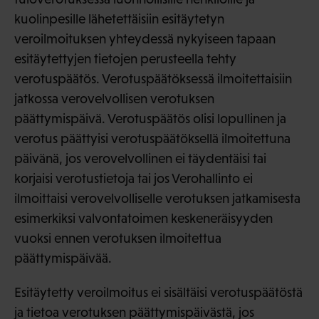
kuolinpesille lähetettäisiin esitäytetyn
veroilmoituksen yhteydessä nykyiseen tapaan
esitäytettyjen tietojen perusteella tehty
verotuspäätös. Verotuspäätöksessä ilmoitettaisiin
jatkossa verovelvollisen verotuksen
päättymispäivä. Verotuspäätös olisi lopullinen ja
verotus päättyisi verotuspäätöksellä ilmoitettuna
päivänä, jos verovelvollinen ei täydentäisi tai
korjaisi verotustietoja tai jos Verohallinto ei
ilmoittaisi verovelvolliselle verotuksen jatkamisesta
esimerkiksi valvontatoimen keskeneräisyyden
vuoksi ennen verotuksen ilmoitettua
päättymispäivää.
Esitäytetty veroilmoitus ei sisältäisi verotuspäätöstä
ja tietoa verotuksen päättymispäivästä, jos