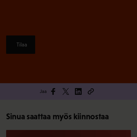
)
Tilaa
Jaa
Sinua saattaa myös kiinnostaa