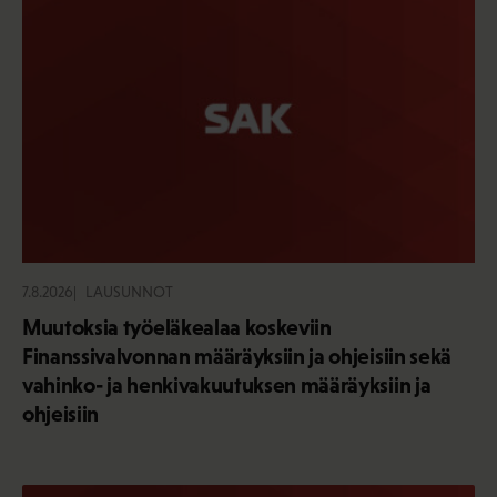
7.8.2026
LAUSUNNOT
Muutoksia työeläkealaa koskeviin
Finanssivalvonnan määräyksiin ja ohjeisiin sekä
vahinko- ja henkivakuutuksen määräyksiin ja
ohjeisiin