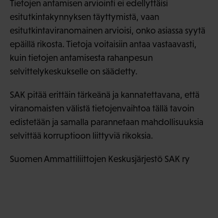
Tietojen antamisen arviointi ei edellyttäisi
esitutkintakynnyksen täyttymistä, vaan
esitutkintaviranomainen arvioisi, onko asiassa syytä
epäillä rikosta. Tietoja voitaisiin antaa vastaavasti,
kuin tietojen antamisesta rahanpesun
selvittelykeskukselle on säädetty.
SAK pitää erittäin tärkeänä ja kannatettavana, että
viranomaisten välistä tietojenvaihtoa tällä tavoin
edistetään ja samalla parannetaan mahdollisuuksia
selvittää korruptioon liittyviä rikoksia.
Suomen Ammattiliittojen Keskusjärjestö SAK ry