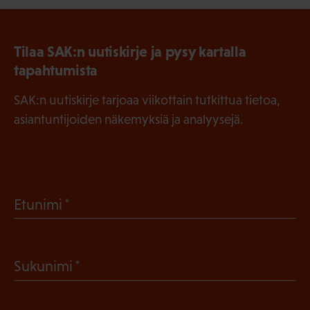
Tilaa SAK:n uutiskirje ja pysy kartalla
tapahtumista
SAK:n uutiskirje tarjoaa viikottain tutkittua tietoa,
asiantuntijoiden näkemyksiä ja analyysejä.
(
Etunimi
P
a
(
Sukunimi
k
P
o
a