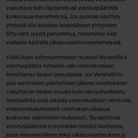
vaikuttava tieto täydentävää verotuspäätöstä
koskevassa menettelyssä. Jos asioiden käsittely
yhdessä olisi asioiden keskinäiseen yhteyteen
liittyvästä syystä perusteltua, molemmat asiat
voitaisiin käsitellä oikaisuvaatimusmenettelyssä.
Hallituksen esitysluonnoksen mukaan täydentävä
verotuspäätös tehtäisiin vain verovelvollisen
ilmoittaman tiedon perusteella. Jos Verohallinto
saisi verotuksen päättymisen jälkeen verotukseen
vaikuttavan tiedon muulta kuin verovelvolliselta,
Verohallinto voisi oikaista verovelvollisen verotusta
viranomaisaloitteisesti verotuksen oikaisua
koskevien säännösten mukaisesti. Täydentävää
verotuspäätöstä ei myöskään tehtäisi tilanteessa,
jossa verovelvollinen tekisi oikaisuvaatimuksen ja