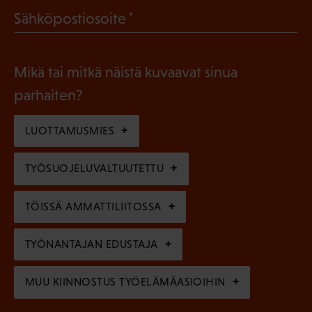
l
(
Sähköpostiosoite
k
l
P
o
i
a
l
Mikä tai mitkä näistä kuvaavat sinua
n
k
l
parhaiten?
e
o
i
n
l
LUOTTAMUSMIES
n
)
l
e
TYÖSUOJELUVALTUUTETTU
i
n
n
)
TÖISSÄ AMMATTILIITOSSA
e
n
TYÖNANTAJAN EDUSTAJA
)
MUU KIINNOSTUS TYÖELÄMÄASIOIHIN