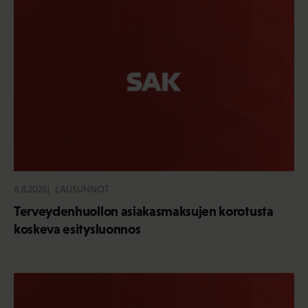
6.8.2026
LAUSUNNOT
Terveydenhuollon asiakasmaksujen korotusta
koskeva esitysluonnos