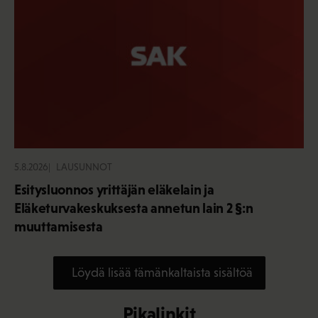
5.8.2026
LAUSUNNOT
Esitysluonnos yrittäjän eläkelain ja
Eläketurvakeskuksesta annetun lain 2 §:n
muuttamisesta
Löydä lisää tämänkaltaista sisältöä
Pikalinkit