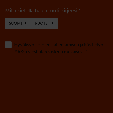
(
Millä kielellä haluat uutiskirjeesi
P
SUOMI
RUOTSI
a
k
o
(
Hyväksyn tietojeni tallentamisen ja käsittelyn
P
l
SAK:n viestintärekisterin
mukaisesti *
a
l
k
i
o
n
l
e
l
i
n
n
)
e
n