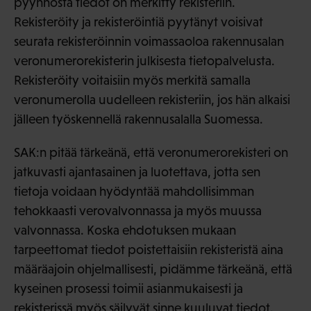
pyynnöstä tiedot on merkitty rekisteriin.
Rekisteröity ja rekisteröintiä pyytänyt voisivat
seurata rekisteröinnin voimassaoloa rakennusalan
veronumerorekisterin julkisesta tietopalvelusta.
Rekisteröity voitaisiin myös merkitä samalla
veronumerolla uudelleen rekisteriin, jos hän alkaisi
jälleen työskennellä rakennusalalla Suomessa.
SAK:n pitää tärkeänä, että veronumerorekisteri on
jatkuvasti ajantasainen ja luotettava, jotta sen
tietoja voidaan hyödyntää mahdollisimman
tehokkaasti verovalvonnassa ja myös muussa
valvonnassa. Koska ehdotuksen mukaan
tarpeettomat tiedot poistettaisiin rekisteristä aina
määräajoin ohjelmallisesti, pidämme tärkeänä, että
kyseinen prosessi toimii asianmukaisesti ja
rekisterissä myös säilyvät sinne kuuluvat tiedot.