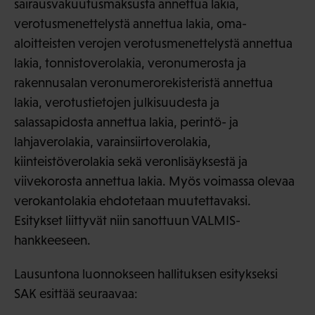
sairausvakuutusmaksusta annettua lakia,
verotusmenettelystä annettua lakia, oma-
aloitteisten verojen verotusmenettelystä annettua
lakia, tonnistoverolakia, veronumerosta ja
rakennusalan veronumerorekisteristä annettua
lakia, verotustietojen julkisuudesta ja
salassapidosta annettua lakia, perintö- ja
lahjaverolakia, varainsiirtoverolakia,
kiinteistöverolakia sekä veronlisäyksestä ja
viivekorosta annettua lakia. Myös voimassa olevaa
verokantolakia ehdotetaan muutettavaksi.
Esitykset liittyvät niin sanottuun VALMIS-
hankkeeseen.
Lausuntona luonnokseen hallituksen esitykseksi
SAK esittää seuraavaa: