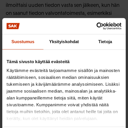
ilmoittaisi uuden tiedon vasta sen jälkeen, kun hän
on saanut tiedon valvontatoimesta, esimerkiksi
verotarkastuksesta. Tällöin muutos verotukseen
tehtäisiin verotuksen oikaisuna verovelvollisen
vahingoksi.
Suostumus
Yksityiskohdat
Tietoja
Täydentävään verotuspäätökseen haettaisiin
muutosta samassa menettelyssä ja määräajassa kuin
Tämä sivusto käyttää evästeitä
muihinkin Verohallinnon tekemiin
Käytämme evästeitä tarjoamamme sisällön ja mainosten
verotuspäätöksiin.
räätälöimiseen, sosiaalisen median ominaisuuksien
tukemiseen ja kävijämäärämme analysoimiseen. Lisäksi
SAK:n mielestä esityksen tavoite, jonka mukaan
jaamme sosiaalisen median, mainosalan ja analytiikka-
verotusratkaisut tehtäisiin aina ensiasteena
alan kumppaneillemme tietoja siitä, miten käytät
Verohallinnossa, on perusteltu. Verovelvollisen
sivustoamme. Kumppanimme voivat yhdistää näitä
tietoja muihin tietoihin, joita olet antanut heille tai joita on
näkökulmasta prosessi saattaa kuitenkin
kerätty, kun olet käyttänyt heidän palvelujaan.
uudistuksen myötä tuntua monimutkaistuvan.