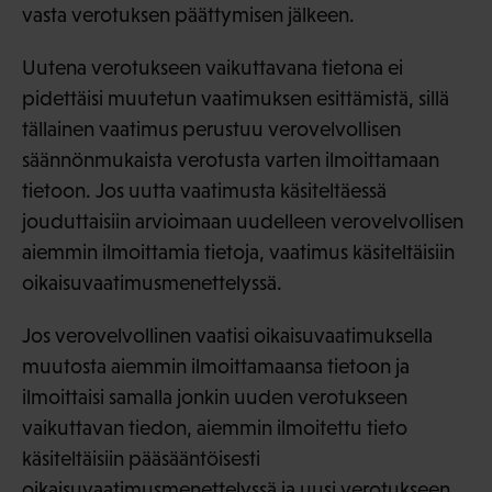
vasta verotuksen päättymisen jälkeen.
Uutena verotukseen vaikuttavana tietona ei
pidettäisi muutetun vaatimuksen esittämistä, sillä
tällainen vaatimus perustuu verovelvollisen
säännönmukaista verotusta varten ilmoittamaan
tietoon. Jos uutta vaatimusta käsiteltäessä
jouduttaisiin arvioimaan uudelleen verovelvollisen
aiemmin ilmoittamia tietoja, vaatimus käsiteltäisiin
oikaisuvaatimusmenettelyssä.
Jos verovelvollinen vaatisi oikaisuvaatimuksella
muutosta aiemmin ilmoittamaansa tietoon ja
ilmoittaisi samalla jonkin uuden verotukseen
vaikuttavan tiedon, aiemmin ilmoitettu tieto
käsiteltäisiin pääsääntöisesti
oikaisuvaatimusmenettelyssä ja uusi verotukseen