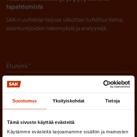
tapahtumista
SAK:n uutiskirje tarjoaa viikottain tutkittua tietoa,
asiantuntijoiden näkemyksiä ja analyysejä.
(
Etunimi
P
a
(
Sukunimi
k
Suostumus
Yksityiskohdat
Tietoja
P
o
a
l
(
Sähköpostiosoite
k
Tämä sivusto käyttää evästeitä
l
P
o
Käytämme evästeitä tarjoamamme sisällön ja mainosten
i