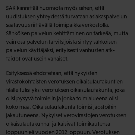
SAK kiinnittää huomiota myös siihen, että
uudistuksen yhteydessä turvataan asiakaspalvelun
saatavuus riittävällä toimipaikkaverkostolla.
Sähköisen palvelun kehittäminen on tärkeää, mutta
vain osa palvelun tarvitsijoista siirtyy sähköisen
palvelun käyttäjäksi, erityisesti vanhusten atk-
taidot ovat usein vähäiset.
Esityksessä ehdotetaan, että nykyisten
virastokohtaisten verotuksen oikaisulautakuntien
tilalle tulisi yksi verotuksen oikaisulautakunta, joka
olisi pysyvä toimielin ja jonka toimialueena olisi
koko maa. Oikaisulautakunta toimisi jaostoihin
jakautuneena. Nykyiset verovirastojen verotuksen
oikaisulautakunnat jatkaisivat toimikautensa
loppuun eli vuoden 2012 loppuun. Verotuksen