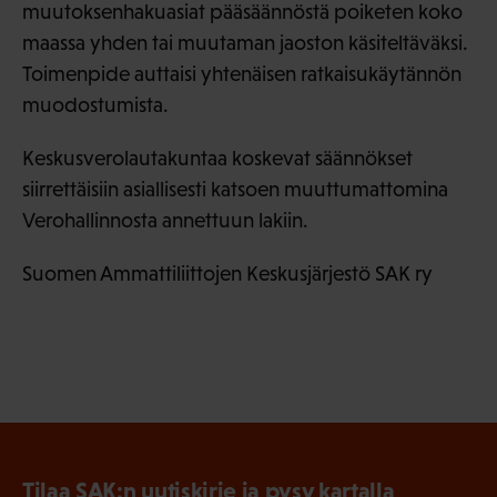
muutoksenhakuasiat pääsäännöstä poiketen koko
maassa yhden tai muutaman jaoston käsiteltäväksi.
Toimenpide auttaisi yhtenäisen ratkaisukäytännön
muodostumista.
Keskusverolautakuntaa koskevat säännökset
siirrettäisiin asiallisesti katsoen muuttumattomina
Verohallinnosta annettuun lakiin.
Suomen Ammattiliittojen Keskusjärjestö SAK ry
Tilaa SAK:n uutiskirje ja pysy kartalla