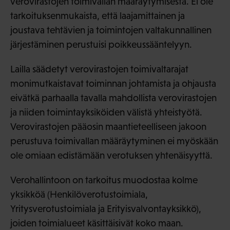
verovirastojen toimivallan määräytymisestä. Ei ole
tarkoituksenmukaista, että laajamittainen ja
joustava tehtävien ja toimintojen valtakunnallinen
järjestäminen perustuisi poikkeussääntelyyn.
Lailla säädetyt verovirastojen toimivaltarajat
monimutkaistavat toiminnan johtamista ja ohjausta
eivätkä parhaalla tavalla mahdollista verovirastojen
ja niiden toimintayksiköiden välistä yhteistyötä.
Verovirastojen pääosin maantieteelliseen jakoon
perustuva toimivallan määräytyminen ei myöskään
ole omiaan edistämään verotuksen yhtenäisyyttä.
Verohallintoon on tarkoitus muodostaa kolme
yksikköä (Henkilöverotustoimiala,
Yritysverotustoimiala ja Erityisvalvontayksikkö),
joiden toimialueet käsittäisivät koko maan.