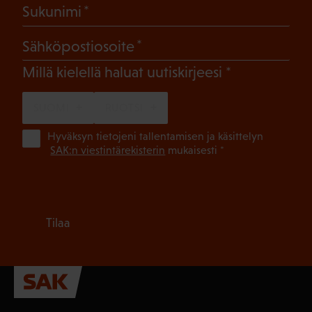
(Pakollinen)
Sukunimi
(Pakollinen)
Sähköpostiosoite
(Pakollinen)
Millä kielellä haluat uutiskirjeesi
SUOMI
RUOTSI
(Pa
Hyväksyn tietojeni tallentamisen ja käsittelyn
SAK:n viestintärekisterin
mukaisesti *
Tilaa