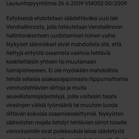
Lausuntopyyntönne 26.6.2009 VM002:00/2009
Esityksessä ehdotetaan säädettäväksi uusi laki
Verohallinnosta, jolla toteutetaan Verohallinnon
hallintorakenteen uudistamisen toinen vaihe.
Nykyiset säännökset eivät mahdollista sitä, että
tiettyjä erityistä osaamista vaativia tehtäviä
keskitettäisiin yhteen tai muutamaan
toimipisteeseen. Ei ole myöskään mahdollista
tehdä sellaisia asiakasrajapinnasta riippumattomia
verotustehtävien siirtoja ja muita
alueellistamisjärjestelyjä, joilla voitaisiin tasata
virastojen välisiä työmääriä tai muutoin luoda
riittävän kokoisia osaamiskeskittymiä. Nykyisten
säännösten nojalla tehdyt tehtävien siirrot toiselle
verovirastolle ovat poikkeuksia laissa säädetystä