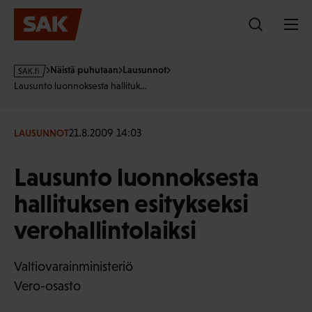
Hyppää
sisältöön
s
Näistä puhutaan
Lausunnot
a
Lausunto luonnoksesta hallituk…
k
·
f
21.8.2009 14:03
LAUSUNNOT
i
Lausunto luonnoksesta
hallituksen esitykseksi
verohallintolaiksi
Valtiovarainministeriö
Vero-osasto