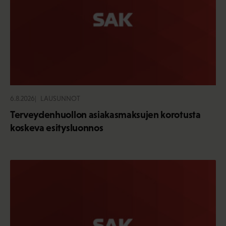
6.8.2026
LAUSUNNOT
Terveydenhuollon asiakasmaksujen korotusta
koskeva esitysluonnos