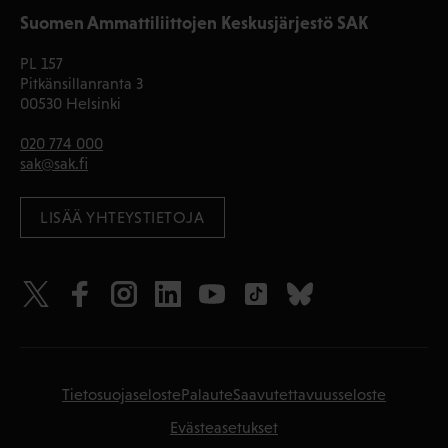
Suomen Ammattiliittojen Keskusjärjestö SAK
PL 157
Pitkänsillanranta 3
00530 Helsinki
020 774 000
sak@sak.fi
LISÄÄ YHTEYSTIETOJA
Tietosuojaseloste
Palaute
Saavutettavuusseloste
Evästeasetukset