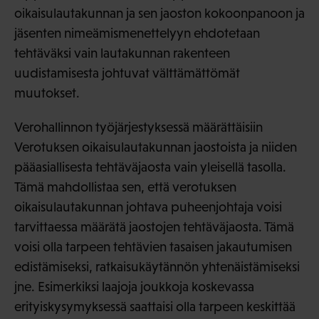
oikaisulautakunnan ja sen jaoston kokoonpanoon ja
jäsenten nimeämismenettelyyn ehdotetaan
tehtäväksi vain lautakunnan rakenteen
uudistamisesta johtuvat välttämättömät
muutokset.
Verohallinnon työjärjestyksessä määrättäisiin
Verotuksen oikaisulautakunnan jaostoista ja niiden
pääasiallisesta tehtäväjaosta vain yleisellä tasolla.
Tämä mahdollistaa sen, että verotuksen
oikaisulautakunnan johtava puheenjohtaja voisi
tarvittaessa määrätä jaostojen tehtäväjaosta. Tämä
voisi olla tarpeen tehtävien tasaisen jakautumisen
edistämiseksi, ratkaisukäytännön yhtenäistämiseksi
jne. Esimerkiksi laajoja joukkoja koskevassa
erityiskysymyksessä saattaisi olla tarpeen keskittää