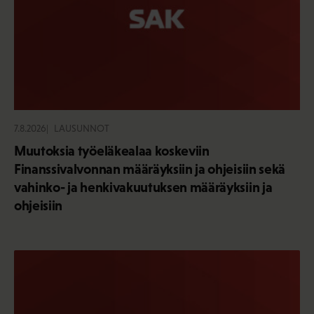
7.8.2026
LAUSUNNOT
Muutoksia työeläkealaa koskeviin
Finanssivalvonnan määräyksiin ja ohjeisiin sekä
vahinko- ja henkivakuutuksen määräyksiin ja
ohjeisiin