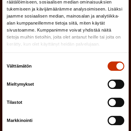
a
räätälöimiseen, sosiaalisen median ominaisuuksien
l
Mikä tai mitkä näistä kuvaavat sinua
n
tukemiseen ja kävijämäärämme analysoimiseen. Lisäksi
k
l
parhaiten?
jaamme sosiaalisen median, mainosalan ja analytiikka-
e
o
alan kumppaneillemme tietoja siitä, miten käytät
i
n
sivustoamme. Kumppanimme voivat yhdistää näitä
l
LUOTTAMUSMIES
n
)
tietoja muihin tietoihin, joita olet antanut heille tai joita on
l
e
kerätty, kun olet käyttänyt heidän palvelujaan.
TYÖSUOJELUVALTUUTETTU
i
n
n
Suostumuksen
)
TÖISSÄ AMMATTILIITOSSA
Välttämätön
valinta
e
n
TYÖNANTAJAN EDUSTAJA
Mieltymykset
)
MUU KIINNOSTUS TYÖELÄMÄASIOIHIN
Tilastot
(
Millä kielellä haluat uutiskirjeesi
Markkinointi
P