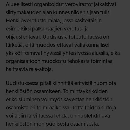
Alueellisesti organisoidut verovirastot jatkaisivat
siirtymäkauden ajan kunnes niiden sijaan tulisi
Henkilöverotustoimiala, jossa käsiteltäisiin
esimerkiksi palkansaajien verotus- ja
ohjaustehtävät. Uudistusta toteutettaessa on
tärkeää, että muodostettavat valtakunnalliset
yksiköt toimivat hyvässä yhteistyössä alueilla, eikä
organisaatioon muodostu tehokasta toimintaa
haittaavia raja-aitoja.
Uudistuksessa pitää kiinnittää erityistä huomiota
henkilöstön osaamiseen. Toimintayksiköiden
erikoistuminen voi myös kaventaa henkilöstön
osaamista eri toimipaikoissa. Jotta töiden siirtoja
voitaisiin tarvittaessa tehdä, on huolehdittava
henkilöstön monipuolisesta osaamisesta.