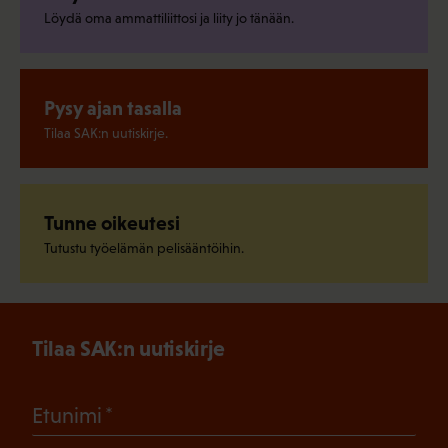
Löydä oma ammattiliittosi ja liity jo tänään.
Pysy ajan tasalla
Tilaa SAK:n uutiskirje.
Tunne oikeutesi
Tutustu työelämän pelisääntöihin.
Tilaa SAK:n uutiskirje
(Pakollinen)
Etunimi