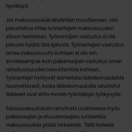
hyväksyä.
Jos maksuosuuksia lähdetään muuttamaan, olisi
perusteltua ottaa työnantajien maksuosuuskin
aitoon harkintaan. Työnantajien vastustus ei ole
peruste hylätä tätä ajatusta. Työnantajien vastustus
omaa maksuosuutta kohtaan ei ole sen
arvokkaampaa kuin palkansaajien vastustus oman
rahoitusosuuden kasvattamista kohtaan.
Työnantajat hyötyvät esimerkiksi lääkekorvauksista
huomattavasti, koska lääkekorvauksilla rahoitetut
lääkkeet ovat ehto monen työntekijän työkyvylle.
Sairausvakuutuksen rahoitusta uudistaessa myös
palkansaajien ja etuudensaajien suhteellisia
maksuosuuksia pitäisi tarkastella. Tällä hetkellä