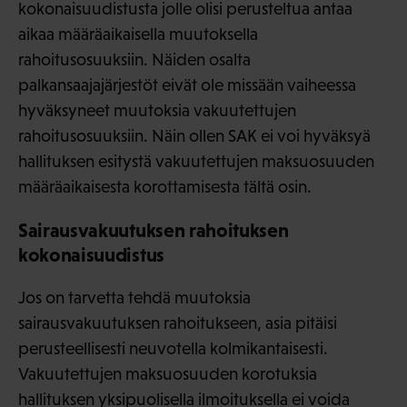
kokonaisuudistusta jolle olisi perusteltua antaa
aikaa määräaikaisella muutoksella
rahoitusosuuksiin. Näiden osalta
palkansaajajärjestöt eivät ole missään vaiheessa
hyväksyneet muutoksia vakuutettujen
rahoitusosuuksiin. Näin ollen SAK ei voi hyväksyä
hallituksen esitystä vakuutettujen maksuosuuden
määräaikaisesta korottamisesta tältä osin.
Sairausvakuutuksen rahoituksen
kokonaisuudistus
Jos on tarvetta tehdä muutoksia
sairausvakuutuksen rahoitukseen, asia pitäisi
perusteellisesti neuvotella kolmikantaisesti.
Vakuutettujen maksuosuuden korotuksia
hallituksen yksipuolisella ilmoituksella ei voida