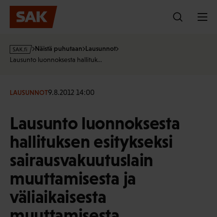
Hyppää
sisältöön
s
Näistä puhutaan
Lausunnot
a
Lausunto luonnoksesta hallituk…
k
·
f
9.8.2012 14:00
LAUSUNNOT
i
Lausunto luonnoksesta
hallituksen esitykseksi
sairausvakuutuslain
muuttamisesta ja
väliaikaisesta
muuttamisesta