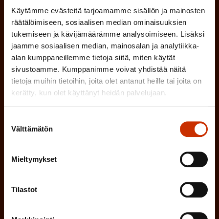
l
(
Sähköpostiosoite
Käytämme evästeitä tarjoamamme sisällön ja mainosten
k
l
räätälöimiseen, sosiaalisen median ominaisuuksien
P
o
i
tukemiseen ja kävijämäärämme analysoimiseen. Lisäksi
a
l
jaamme sosiaalisen median, mainosalan ja analytiikka-
Mikä tai mitkä näistä kuvaavat sinua
n
k
alan kumppaneillemme tietoja siitä, miten käytät
l
parhaiten?
e
sivustoamme. Kumppanimme voivat yhdistää näitä
o
i
tietoja muihin tietoihin, joita olet antanut heille tai joita on
n
l
LUOTTAMUSMIES
kerätty, kun olet käyttänyt heidän palvelujaan.
n
)
l
e
TYÖSUOJELUVALTUUTETTU
Suostumuksen
i
n
Välttämätön
valinta
n
)
TÖISSÄ AMMATTILIITOSSA
e
Mieltymykset
n
TYÖNANTAJAN EDUSTAJA
)
Tilastot
MUU KIINNOSTUS TYÖELÄMÄASIOIHIN