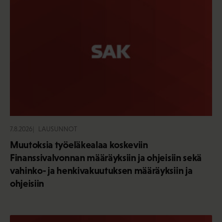
7.8.2026
LAUSUNNOT
Muutoksia työeläkealaa koskeviin
Finanssivalvonnan määräyksiin ja ohjeisiin sekä
vahinko- ja henkivakuutuksen määräyksiin ja
ohjeisiin