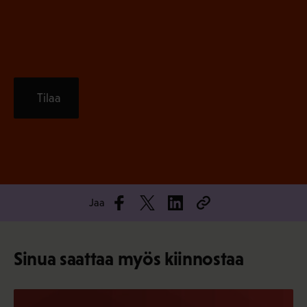
)
Tilaa
Jaa
Sinua saattaa myös kiinnostaa