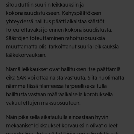
sitouduttiin suuriin leikkauksiin ja
kokonaisuudistukseen. Kehyspäätöksen
yhteydessä hallitus päätti aikaistaa säästöt
toteutettavaksi jo ennen kokonaisuudistusta.
Säästöjen toteuttaminen rahoitusosuuksia
muuttamatta olisi tarkoittanut suuria leikkauksia
lääkekorvauksiin.
Nämä leikkaukset ovat hallituksen itse päättämiä
eikä SAK voi ottaa näistä vastuuta. Siitä huolimatta
näimme tässä tilanteessa tarpeelliseksi tulla
hallitusta vastaan määräaikaisella korotuksella
vakuutettujen maksuosuuteen.
Näin pikaisella aikataululla ainoastaan hyvin
mekaaniset leikkaukset korvauksiin olivat olleet
mahdollisia. Jotta vältyttäisiin sosiaalipoliittisesti