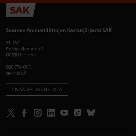
Suomen Ammattiliittojen Keskusjärjestö SAK
PL 157
Pitkänsillanranta 3
00530 Helsinki
020 774 000
sak@sak.fi
LISÄÄ YHTEYSTIETOJA