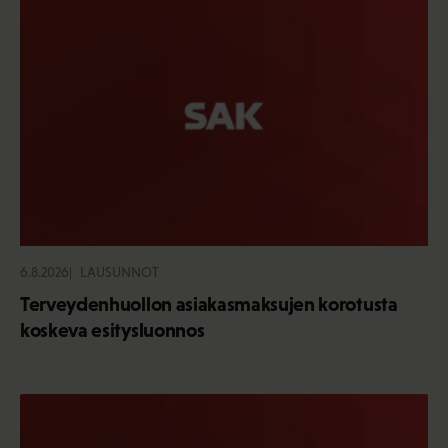
6.8.2026
LAUSUNNOT
Terveydenhuollon asiakasmaksujen korotusta
koskeva esitysluonnos