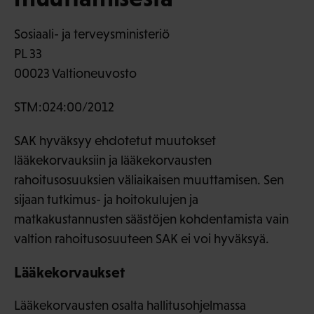
Sosiaali- ja terveysministeriö
PL 33
00023 Valtioneuvosto
STM:024:00/2012
SAK hyväksyy ehdotetut muutokset
lääkekorvauksiin ja lääkekorvausten
rahoitusosuuksien väliaikaisen muuttamisen. Sen
sijaan tutkimus- ja hoitokulujen ja
matkakustannusten säästöjen kohdentamista vain
valtion rahoitusosuuteen SAK ei voi hyväksyä.
Lääkekorvaukset
Lääkekorvausten osalta hallitusohjelmassa