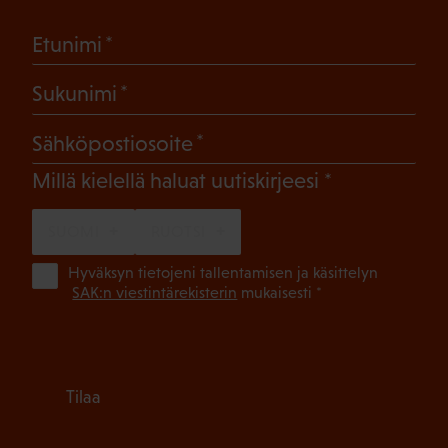
(Pakollinen)
Etunimi
(Pakollinen)
Sukunimi
(Pakollinen)
Sähköpostiosoite
(Pakollinen)
Millä kielellä haluat uutiskirjeesi
SUOMI
RUOTSI
(Pa
Hyväksyn tietojeni tallentamisen ja käsittelyn
SAK:n viestintärekisterin
mukaisesti *
Tilaa