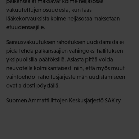
palkansaajat maksavat kolme neljäsosaa
vakuutettujen osuudesta, kun taas
lääkekorvauksista kolme neljäsosaa maksetaan
etuudensaajille.
Sairausvakuutuksen rahoituksen uudistamista ei
pidä tehdä palkansaajien vahingoksi hallituksen
yksipuolisilla päätöksillä. Asiasta pitää voida
neuvotella kolmikantaisesti niin, että myös muut
vaihtoehdot rahoitusjärjestelmän uudistamiseen
ovat aidosti pöydällä.
Suomen Ammattiliittojen Keskusjärjestö SAK ry