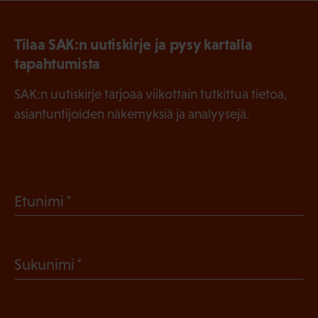
Tilaa SAK:n uutiskirje ja pysy kartalla
tapahtumista
SAK:n uutiskirje tarjoaa viikottain tutkittua tietoa,
asiantuntijoiden näkemyksiä ja analyysejä.
(
Etunimi
P
a
(
Sukunimi
k
P
o
a
l