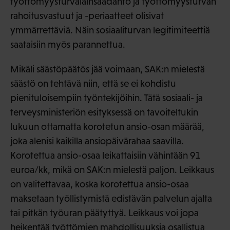
työttömyysturvalainsäädäntö ja työttömyysturvan
rahoitusvastuut ja -periaatteet olisivat
ymmärrettäviä. Näin sosiaaliturvan legitimiteettiä
saataisiin myös parannettua.
Mikäli säästöpäätös jää voimaan, SAK:n mielestä
säästö on tehtävä niin, että se ei kohdistu
pienituloisempiin työntekijöihin. Tätä sosiaali- ja
terveysministeriön esityksessä on tavoiteltukin
lukuun ottamatta korotetun ansio-osan määrää,
joka alenisi kaikilla ansiopäivärahaa saavilla.
Korotettua ansio-osaa leikattaisiin vähintään 91
euroa/kk, mikä on SAK:n mielestä paljon. Leikkaus
on valitettavaa, koska korotettua ansio-osaa
maksetaan työllistymistä edistävän palvelun ajalta
tai pitkän työuran päätyttyä. Leikkaus voi jopa
heikentää työttömien mahdollisuuksia osallistua