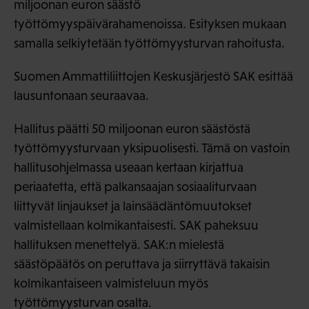
miljoonan euron säästö
työttömyyspäivärahamenoissa. Esityksen mukaan
samalla selkiytetään työttömyysturvan rahoitusta.
Suomen Ammattiliittojen Keskusjärjestö SAK esittää
lausuntonaan seuraavaa.
Hallitus päätti 50 miljoonan euron säästöstä
työttömyysturvaan yksipuolisesti. Tämä on vastoin
hallitusohjelmassa useaan kertaan kirjattua
periaatetta, että palkansaajan sosiaaliturvaan
liittyvät linjaukset ja lainsäädäntömuutokset
valmistellaan kolmikantaisesti. SAK paheksuu
hallituksen menettelyä. SAK:n mielestä
säästöpäätös on peruttava ja siirryttävä takaisin
kolmikantaiseen valmisteluun myös
työttömyysturvan osalta.