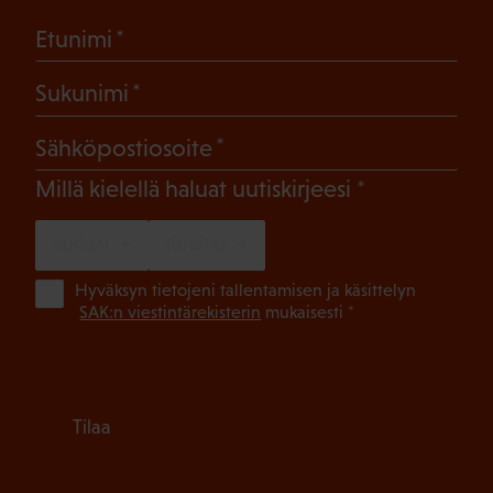
(Pakollinen)
Etunimi
(Pakollinen)
Sukunimi
(Pakollinen)
Sähköpostiosoite
(Pakollinen)
Millä kielellä haluat uutiskirjeesi
SUOMI
RUOTSI
(Pa
Hyväksyn tietojeni tallentamisen ja käsittelyn
SAK:n viestintärekisterin
mukaisesti *
Tilaa