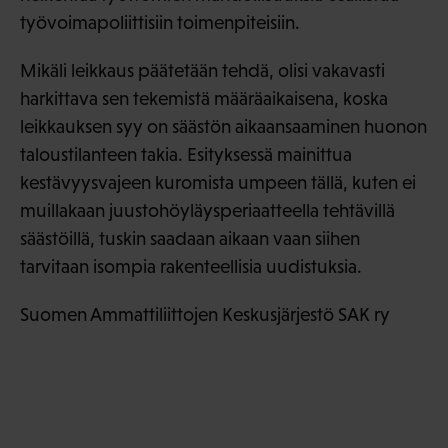
työvoimapoliittisiin toimenpiteisiin.
Mikäli leikkaus päätetään tehdä, olisi vakavasti
harkittava sen tekemistä määräaikaisena, koska
leikkauksen syy on säästön aikaansaaminen huonon
taloustilanteen takia. Esityksessä mainittua
kestävyysvajeen kuromista umpeen tällä, kuten ei
muillakaan juustohöyläysperiaatteella tehtävillä
säästöillä, tuskin saadaan aikaan vaan siihen
tarvitaan isompia rakenteellisia uudistuksia.
Suomen Ammattiliittojen Keskusjärjestö SAK ry