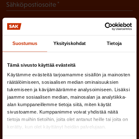
(
Sähköpostiosoite
k
l
P
o
i
a
l
Mikä tai mitkä näistä kuvaavat sinua
n
k
l
parhaiten?
e
o
Suostumus
Yksityiskohdat
Tietoja
i
n
l
LUOTTAMUSMIES
n
)
l
Tämä sivusto käyttää evästeitä
e
TYÖSUOJELUVALTUUTETTU
i
Käytämme evästeitä tarjoamamme sisällön ja mainosten
n
räätälöimiseen, sosiaalisen median ominaisuuksien
n
)
TÖISSÄ AMMATTILIITOSSA
tukemiseen ja kävijämäärämme analysoimiseen. Lisäksi
e
jaamme sosiaalisen median, mainosalan ja analytiikka-
alan kumppaneillemme tietoja siitä, miten käytät
n
TYÖNANTAJAN EDUSTAJA
sivustoamme. Kumppanimme voivat yhdistää näitä
)
tietoja muihin tietoihin, joita olet antanut heille tai joita on
MUU KIINNOSTUS TYÖELÄMÄASIOIHIN
kerätty, kun olet käyttänyt heidän palvelujaan.