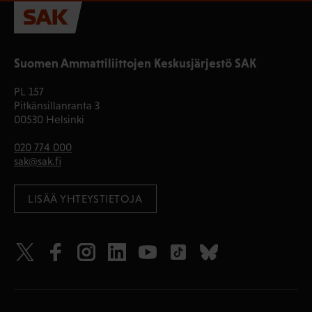
Suomen Ammattiliittojen Keskusjärjestö SAK
PL 157
Pitkänsillanranta 3
00530 Helsinki
020 774 000
sak@sak.fi
LISÄÄ YHTEYSTIETOJA