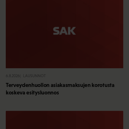
6.8.2026
LAUSUNNOT
Terveydenhuollon asiakasmaksujen korotusta
koskeva esitysluonnos