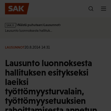
Hyppää
sisältöön
s
Näistä puhutaan
Lausunnot
a
Lausunto luonnoksesta hallituk…
k
·
f
20.8.2014 14:31
LAUSUNNOT
i
Lausunto luonnoksesta
hallituksen esitykseksi
laeiksi
työttömyysturvalain,
työttömyysetuuksien
rahoittamisesta annetun