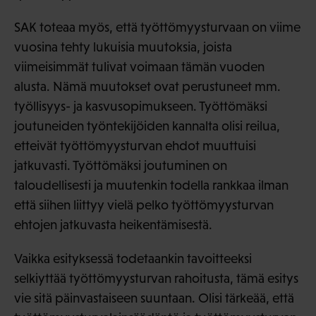
SAK toteaa myös, että työttömyysturvaan on viime
vuosina tehty lukuisia muutoksia, joista
viimeisimmät tulivat voimaan tämän vuoden
alusta. Nämä muutokset ovat perustuneet mm.
työllisyys- ja kasvusopimukseen. Työttömäksi
joutuneiden työntekijöiden kannalta olisi reilua,
etteivät työttömyysturvan ehdot muuttuisi
jatkuvasti. Työttömäksi joutuminen on
taloudellisesti ja muutenkin todella rankkaa ilman
että siihen liittyy vielä pelko työttömyysturvan
ehtojen jatkuvasta heikentämisestä.
Vaikka esityksessä todetaankin tavoitteeksi
selkiyttää työttömyysturvan rahoitusta, tämä esitys
vie sitä päinvastaiseen suuntaan. Olisi tärkeää, että