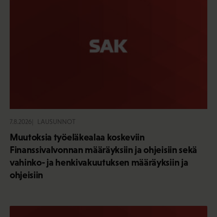
7.8.2026
LAUSUNNOT
Muutoksia työeläkealaa koskeviin
Finanssivalvonnan määräyksiin ja ohjeisiin sekä
vahinko- ja henkivakuutuksen määräyksiin ja
ohjeisiin