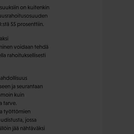
suuksiin on kuitenkin
avuusrahoitusosuuden
stä 55 prosenttiin.
aksi
minen voidaan tehdä
a rahoituksellisesti
mahdollisuus
seen ja seurantaan
amoin kuin
a tarve.
na työttömien
udistusta, jossa
löin jää nähtäväksi