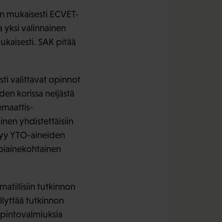
en mukaisesti ECVET-
a yksi valinnainen
ukaisesti. SAK pitää
i valittavat opinnot
den korissa neljästä
emaattis-
nen yhdistettäisiin
lyy YTO-aineiden
ppiainekohtainen
matillisiin tutkinnon
ällyttää tutkinnon
opintovalmiuksia