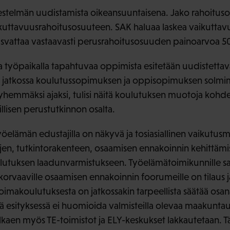
jestelmän uudistamista oikeansuuntaisena. Jako rahoituso
aikuttavuusrahoitusosuuteen. SAK haluaa laskea vaikutt
svattaa vastaavasti perusrahoitusosuuden painoarvoa 50:
a työpaikalla tapahtuvaa oppimista esitetään uudistettav
 jatkossa koulutussopimuksen ja oppisopimuksen solmi
yhemmäksi ajaksi, tulisi näitä koulutuksen muotoja kohdell
llisen perustutkinnon osalta.
yöelämän edustajilla on näkyvä ja tosiasiallinen vaikutus
ojen, tutkintorakenteen, osaamisen ennakoinnin kehittämi
ulutuksen laadunvarmistukseen. Työelämätoimikunnille s
orvaaville osaamisen ennakoinnin foorumeille on tilaus j
oimakoulutuksesta on jatkossakin tarpeellista säätää osa
sä esityksessä ei huomioida valmisteilla olevaa maakuntau
kaen myös TE-toimistot ja ELY-keskukset lakkautetaan. Täl