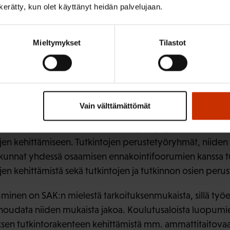
n kerätty, kun olet käyttänyt heidän palvelujaan.
n ja opiskelijoiden erilaisiin osaamistarpeisiin. SAK pitää 
t ovat edelleen jatko-opintokelpoisuuden tuottamia tutkin
iä.
Mieltymykset
Tilastot
kenne:
lta SAK katsoo, että OKM ja OPH:n tehtäväjako on määrit
Vain välttämättömät
enkin edellyttää, että ammatillisten tutkintojen kehittämi
nnalla työelämällä tulee olla tiivis yhteys ja tosiasialline
ojen kehittämiseen. Tutkintojen perustetyöryhmät, niiden
unnat yhdessä osaamisen ennakointifoorumien kanssa tu
jen kehittämistä sekä tutkintojen ja tutkinnon osien peru
minen on SAK:n mielestä tarkoituksenmukaista, sillä työ
noudata niiden mukaista jakoa. Koulutusaloista luopumi
sen tutkintorakenteen kehittämistä mm. ammattitaitovaa