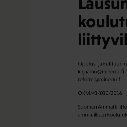
Lausun
koulutu
liittyvi
Opetus- ja kulttuurimi
kirjaamo@minedu.fi
reformi@minedu.fi
OKM/41/010/2016
Suomen Ammattiliittoj
ammatillisen koulutuk