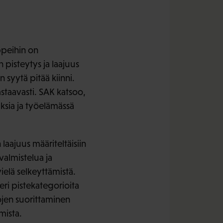
ppeihin on
pisteytys ja laajuus
 syytä pitää kiinni.
astaavasti. SAK katsoo,
ksia ja työelämässä
laajuus määriteltäisiin
almistelua ja
ielä selkeyttämistä.
eri pistekategorioita
tojen suorittaminen
mista.