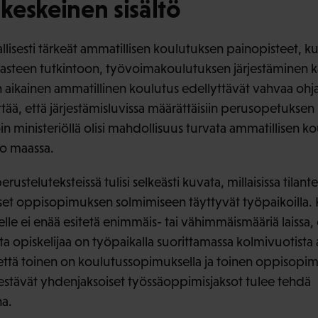
keskeinen sisältö
llisesti tärkeät ammatillisen koulutuksen painopisteet, 
asteen tutkintoon, työvoimakoulutuksen järjestäminen k
 aikainen ammatillinen koulutus edellyttävät vahvaa ohjau
tää, että järjestämisluvissa määrättäisiin perusopetukse
in ministeriöllä olisi mahdollisuus turvata ammatillisen 
ko maassa.
rusteluteksteissä tulisi selkeästi kuvata, millaisissa tilantei
set oppisopimuksen solmimiseen täyttyvät työpaikoilla. 
le ei enää esitetä enimmäis- tai vähimmäismääriä laissa, o
ta opiskelijaa on työpaikalla suorittamassa kolmivuotista 
 että toinen on koulutussopimuksella ja toinen oppisopimu
 kestävät yhdenjaksoiset työssäoppimisjaksot tulee tehdä
a.