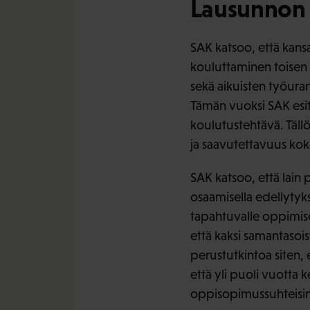
Lausunnon 
SAK katsoo, että kansa
kouluttaminen toisen 
sekä aikuisten työuran
Tämän vuoksi SAK esit
koulutustehtävä. Tällö
ja saavutettavuus ko
SAK katsoo, että lain pe
osaamisella edellytyk
tapahtuvalle oppimisel
että kaksi samantasois
perustutkintoa siten,
että yli puoli vuotta
oppisopimussuhteisin