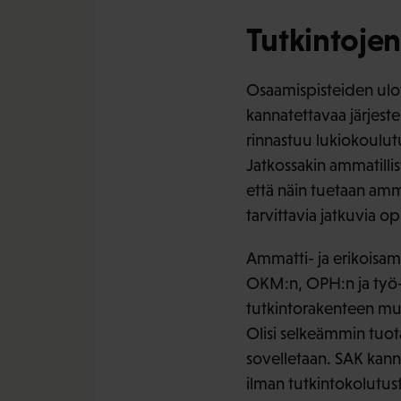
Tutkintoje
Osaamispisteiden ulott
kannatettavaa järjest
rinnastuu lukiokoulutu
Jatkossakin ammatillis
että näin tuetaan amm
tarvittavia jatkuvia 
Ammatti- ja erikoisamm
OKM:n, OPH:n ja työ- 
tutkintorakenteen muut
Olisi selkeämmin tuota
sovelletaan. SAK kanna
ilman tutkintokolutust