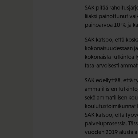
SAK pitää rahoitusjär
liiaksi painottunut v
painoarvoa 10 % ja ka
SAK katsoo, että kosk
kokonaisuudessaan ja
kokonaista tutkintoa l
tasa-arvoisesti ammati
SAK edellyttää, että t
ammatillisten tutkint
sekä ammatillisen ko
koulutustoimikunnat k
SAK katsoo, että työv
palveluprosessia. Täs
vuoden 2019 alusta al