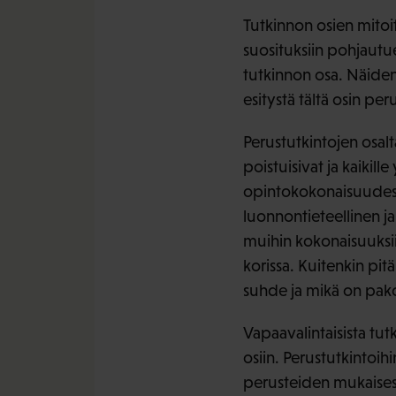
Tutkinnon osien mitoi
suosituksiin pohjautue
tutkinnon osa. Näiden
esitystä tältä osin per
Perustutkintojen osal
poistuisivat ja kaikil
opintokokonaisuudesta
luonnontieteellinen j
muihin kokonaisuuksi
korissa. Kuitenkin pi
suhde ja mikä on pakol
Vapaavalintaisista tutk
osiin. Perustutkintoihi
perusteiden mukaisesti