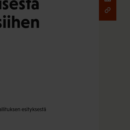
isesta
siihen
lituksen esityksestä