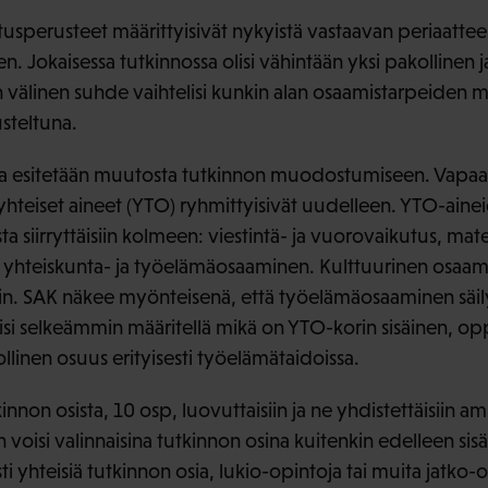
tusperusteet määrittyisivät nykyistä vastaavan periaatte
n. Jokaisessa tutkinnossa olisi vähintään yksi pakollinen j
 välinen suhde vaihtelisi kunkin alan osaamistarpeiden m
usteltuna.
ta esitetään muutosta tutkinnon muodostumiseen. Vapaast
le yhteiset aineet (YTO) ryhmittyisivät uudelleen. YTO-ainei
 siirryttäisiin kolmeen: viestintä- ja vuorovaikutus, mat
a yhteiskunta- ja työelämäosaaminen. Kulttuurinen osaami
in. SAK näkee myönteisenä, että työelämäosaaminen säi
täisi selkeämmin määritellä mikä on YTO-korin sisäinen, o
linen osuus erityisesti työelämätaidoissa.
innon osista, 10 osp, luovuttaisiin ja ne yhdistettäisiin am
n voisi valinnaisina tutkinnon osina kuitenkin edelleen sis
 yhteisiä tutkinnon osia, lukio-opintoja tai muita jatko-