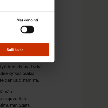
erittäin tärkeänä, että
toja eikä tästä
Markkinointi
telyltään
Salli kaikki
sessä viranomaisille
n mahdollisuus
 työskentelytavat sekä
lee kytkeä osaksi
steiden uudistamista.
elämän
en sujuvoittaa
timusten osalta.