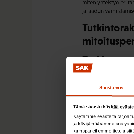
miten yhteistyö eri t
ja laadun varmistamis
Tutkintorak
mitoitusperi
Tutkinnot:
Esitys sisältää ehdotu
muodostumiseksi. Amma
Suostumus
tämä periaate tulee ka
muodostumisperiaatte
Tämä sivusto käyttää eväste
ovat kannatettavia per
Käytämme evästeitä tarjoama
ja kävijämäärämme analysoim
Tutkintotyyppien määrit
kumppaneillemme tietoja siitä
ammatilliset perustutk