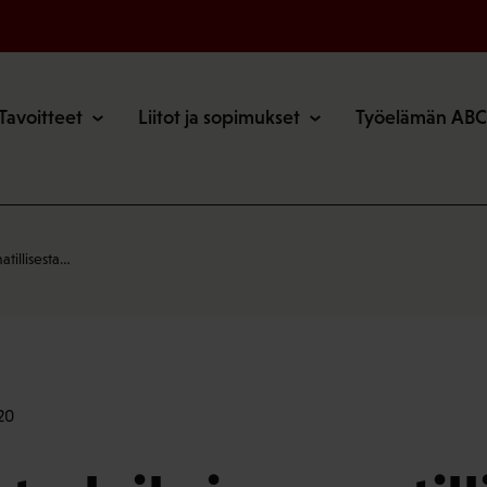
o
Tavoitteet
Liitot ja sopimukset
Työelämän ABC
atillisesta…
20