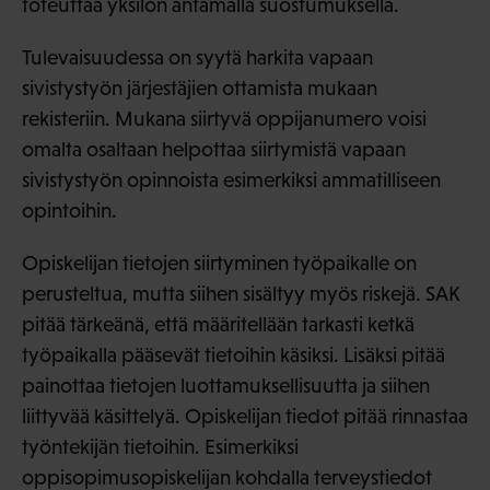
toteuttaa yksilön antamalla suostumuksella.
Tulevaisuudessa on syytä harkita vapaan
sivistystyön järjestäjien ottamista mukaan
rekisteriin. Mukana siirtyvä oppijanumero voisi
omalta osaltaan helpottaa siirtymistä vapaan
sivistystyön opinnoista esimerkiksi ammatilliseen
opintoihin.
Opiskelijan tietojen siirtyminen työpaikalle on
perusteltua, mutta siihen sisältyy myös riskejä. SAK
pitää tärkeänä, että määritellään tarkasti ketkä
työpaikalla pääsevät tietoihin käsiksi. Lisäksi pitää
painottaa tietojen luottamuksellisuutta ja siihen
liittyvää käsittelyä. Opiskelijan tiedot pitää rinnastaa
työntekijän tietoihin. Esimerkiksi
oppisopimusopiskelijan kohdalla terveystiedot