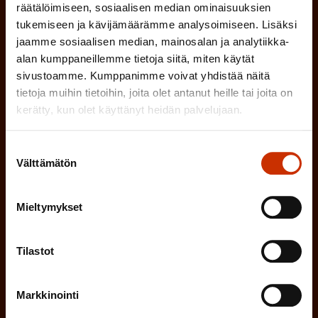
P
räätälöimiseen, sosiaalisen median ominaisuuksien
SUOMI
RUOTSI
a
tukemiseen ja kävijämäärämme analysoimiseen. Lisäksi
jaamme sosiaalisen median, mainosalan ja analytiikka-
k
alan kumppaneillemme tietoja siitä, miten käytät
o
(
Hyväksyn tietojeni tallentamisen ja käsittelyn
sivustoamme. Kumppanimme voivat yhdistää näitä
P
l
tietoja muihin tietoihin, joita olet antanut heille tai joita on
SAK:n viestintärekisterin
mukaisesti *
kerätty, kun olet käyttänyt heidän palvelujaan.
a
l
k
i
o
Suostumuksen
n
Välttämätön
valinta
l
e
l
i
Mieltymykset
n
n
)
e
Tilastot
n
)
Markkinointi