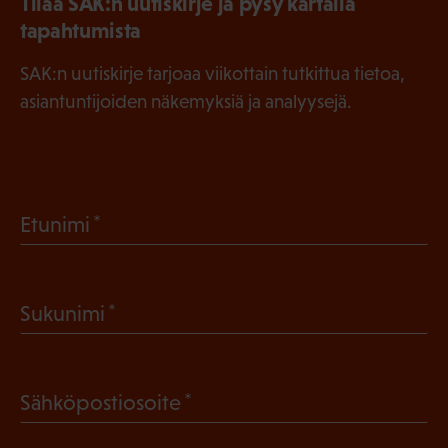
Tilaa SAK:n uutiskirje ja pysy kartalla
tapahtumista
SAK:n uutiskirje tarjoaa viikottain tutkittua tietoa,
asiantuntijoiden näkemyksiä ja analyysejä.
(
Etunimi
P
a
(
Sukunimi
k
P
o
a
l
(
Sähköpostiosoite
k
l
P
o