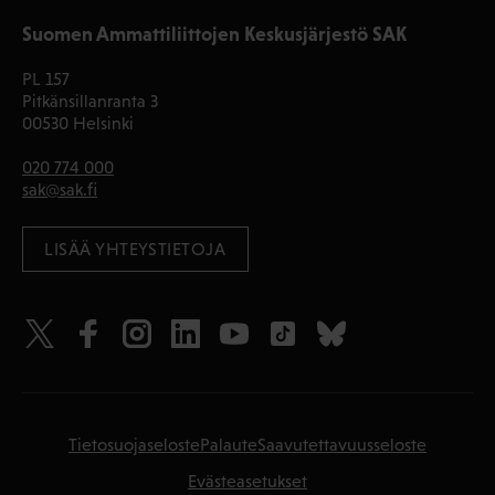
Suomen Ammattiliittojen Keskusjärjestö SAK
PL 157
Pitkänsillanranta 3
00530 Helsinki
020 774 000
sak@sak.fi
LISÄÄ YHTEYSTIETOJA
Tietosuojaseloste
Palaute
Saavutettavuusseloste
Evästeasetukset