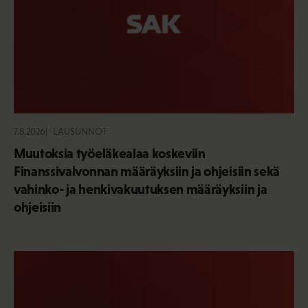
7.8.2026
LAUSUNNOT
Muutoksia työeläkealaa koskeviin
Finanssivalvonnan määräyksiin ja ohjeisiin sekä
vahinko- ja henkivakuutuksen määräyksiin ja
ohjeisiin