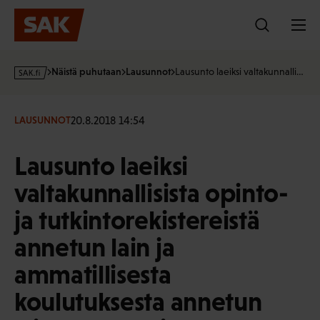
Hyppää
sisältöön
s
Näistä puhutaan
Lausunnot
Lausunto laeiksi valtakunnalli…
a
k
·
20.8.2018 14:54
LAUSUNNOT
f
i
Lausunto laeiksi
valtakunnallisista opinto-
ja tutkintorekistereistä
annetun lain ja
ammatillisesta
koulutuksesta annetun