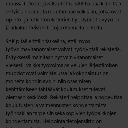
muassa tietosuojavaltuutettu. SAK haluaa kiinnittää
erityistä huomiota muutamaan seikkaan, jotka ovat
opinto- ja tutkintorekisterien hyödynnettävyyden
ja arkaluonteisten tietojen kannalta tärkeitä.
SAK pitää erittäin tärkeänä, että myös
työvoimaviranomaiset voivat hyödyntää rekisteriä.
Esityksessä mainitaan nyt vain viranomaiset
yleisesti. Vaikka työvoimapalvelujen järjestämisen
muodot ovat valmistelussa ja kokonaisuus on
monelta kohdin avoin, niin osaamisen
kehittämiseen tähtäävät koulutukset tulevat
olemaan keskiössä. Rekisteri helpottaa ja nopeuttaa
koulutusten ja valmennusten kohdentamista
työnhakijan tarpeisiin sekä sopivien työpaikkojen
kohdentamista. Helpointa tietojensiirto on