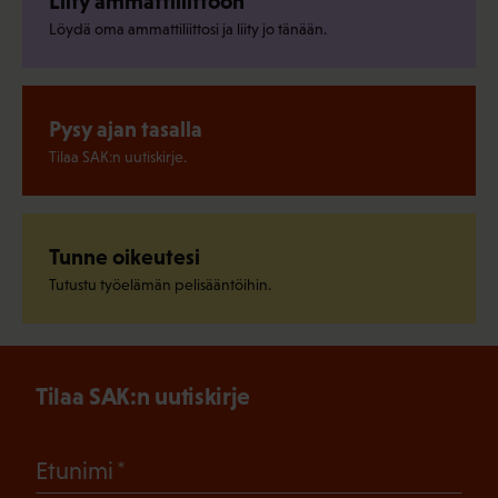
Liity ammattiliittoon
Löydä oma ammattiliittosi ja liity jo tänään.
Pysy ajan tasalla
Tilaa SAK:n uutiskirje.
Tunne oikeutesi
Tutustu työelämän pelisääntöihin.
Tilaa SAK:n uutiskirje
(Pakollinen)
Etunimi