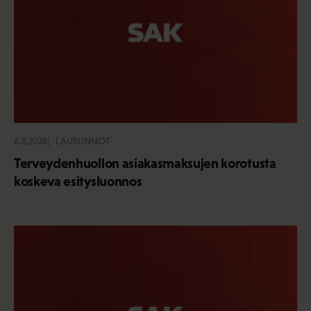
6.8.2026
LAUSUNNOT
Terveydenhuollon asiakasmaksujen korotusta
koskeva esitysluonnos