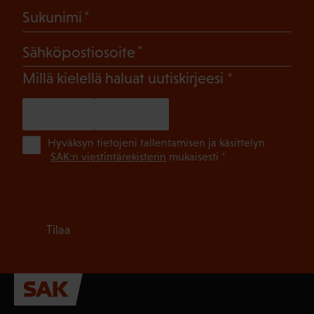
(Pakollinen)
Sukunimi
(Pakollinen)
Sähköpostiosoite
(Pakollinen)
Millä kielellä haluat uutiskirjeesi
SUOMI
RUOTSI
(Pa
Hyväksyn tietojeni tallentamisen ja käsittelyn
SAK:n viestintärekisterin
mukaisesti *
Tilaa