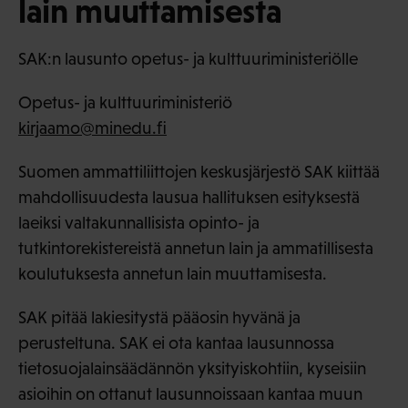
lain muuttamisesta
SAK:n lausunto opetus- ja kulttuuriministeriölle
Opetus- ja kulttuuriministeriö
kirjaamo@minedu.fi
Suomen ammattiliittojen keskusjärjestö SAK kiittää
mahdollisuudesta lausua hallituksen esityksestä
laeiksi valtakunnallisista opinto- ja
tutkintorekistereistä annetun lain ja ammatillisesta
koulutuksesta annetun lain muuttamisesta.
SAK pitää lakiesitystä pääosin hyvänä ja
perusteltuna. SAK ei ota kantaa lausunnossa
tietosuojalainsäädännön yksityiskohtiin, kyseisiin
asioihin on ottanut lausunnoissaan kantaa muun