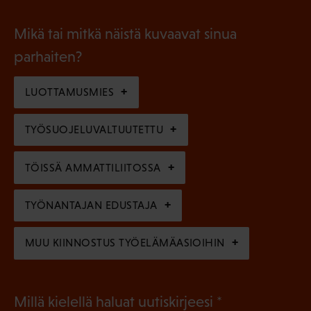
P
o
i
a
l
Mikä tai mitkä näistä kuvaavat sinua
n
k
l
parhaiten?
e
o
i
n
l
LUOTTAMUSMIES
n
)
l
e
TYÖSUOJELUVALTUUTETTU
i
n
n
)
TÖISSÄ AMMATTILIITOSSA
e
n
TYÖNANTAJAN EDUSTAJA
)
MUU KIINNOSTUS TYÖELÄMÄASIOIHIN
(
Millä kielellä haluat uutiskirjeesi