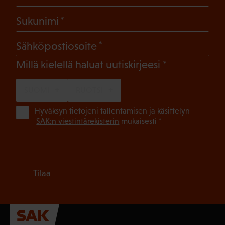
(Pakollinen)
Sukunimi
(Pakollinen)
Sähköpostiosoite
(Pakollinen)
Millä kielellä haluat uutiskirjeesi
SUOMI
RUOTSI
(Pa
Hyväksyn tietojeni tallentamisen ja käsittelyn
SAK:n viestintärekisterin
mukaisesti *
Tilaa