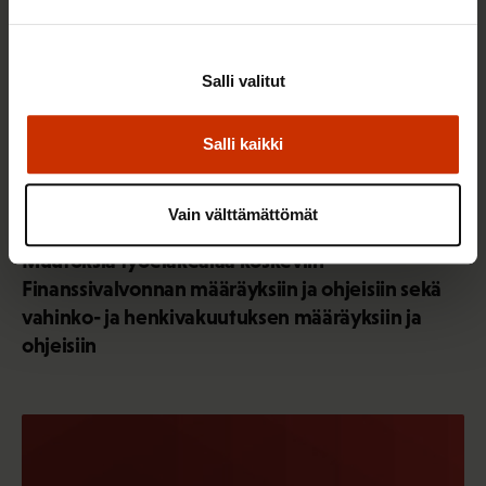
Salli valitut
Salli kaikki
Vain välttämättömät
7.8.2026
LAUSUNNOT
Muutoksia työeläkealaa koskeviin
Finanssivalvonnan määräyksiin ja ohjeisiin sekä
vahinko- ja henkivakuutuksen määräyksiin ja
ohjeisiin