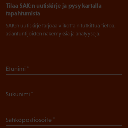
Tilaa SAK:n uutiskirje ja pysy kartalla
tapahtumista
SAK:n uutiskirje tarjoaa viikottain tutkittua tietoa,
asiantuntijoiden näkemyksiä ja analyysejä.
(
Etunimi
P
a
(
Sukunimi
k
P
o
a
l
(
Sähköpostiosoite
k
l