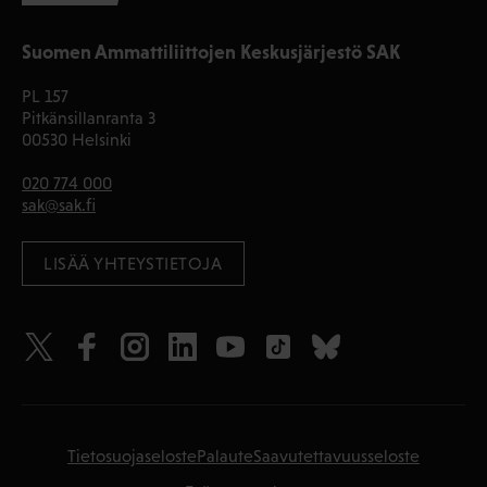
Suomen Ammattiliittojen Keskusjärjestö SAK
PL 157
Pitkänsillanranta 3
00530 Helsinki
020 774 000
sak@sak.fi
LISÄÄ YHTEYSTIETOJA
Tietosuojaseloste
Palaute
Saavutettavuusseloste