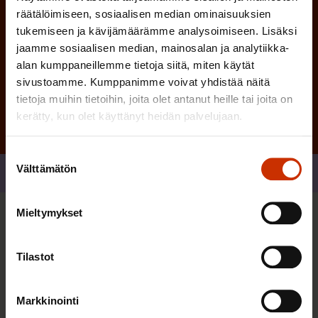
räätälöimiseen, sosiaalisen median ominaisuuksien
tukemiseen ja kävijämäärämme analysoimiseen. Lisäksi
jaamme sosiaalisen median, mainosalan ja analytiikka-
Tilaa
alan kumppaneillemme tietoja siitä, miten käytät
sivustoamme. Kumppanimme voivat yhdistää näitä
tietoja muihin tietoihin, joita olet antanut heille tai joita on
kerätty, kun olet käyttänyt heidän palvelujaan.
Suostumuksen
Välttämätön
valinta
Jaa
Mieltymykset
Sinua saattaa myös kiinnostaa
Tilastot
Markkinointi