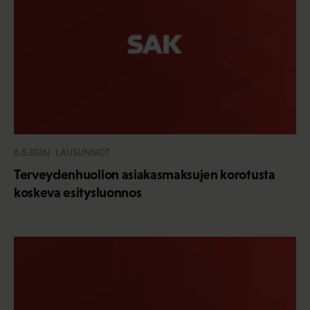
6.8.2026
LAUSUNNOT
Terveydenhuollon asiakasmaksujen korotusta
koskeva esitysluonnos