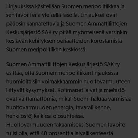
Linjauksissa käsitellään Suomen meripolitiikkaa ja
sen tavoitteita yleisellä tasolla. Linjaukset ovat
pääosin kannatettavia ja Suomen Ammattiliittojen
Keskusjärjestö SAK ry pitää myönteisenä varsinkin
kestävän kehityksen periaatteiden korostamista
Suomen meripolitiikan keskiössä.
Suomen Ammattiliittojen Keskusjärjestö SAK ry
esittää, että Suomen meripolitiikan linjauksissa
huomioitaisiin voimakkaammin huoltovarmuuteen
liittyvät kysymykset. Kotimaiset laivat ja miehistö
ovat välttämättömiä, mikäli Suomi haluaa varmistaa
huoltovarmuuden (energia, tavaraliikenne,
henkilöstö) kaikissa olosuhteissa.
Huoltovarmuuden takaamiseksi Suomen tavoite
tulisi olla, että 40 prosenttia laivaliikenteestä