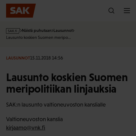
Hyppää
sisältöön
s
Näistä puhutaan
Lausunnot
a
Lausunto koskien Suomen meripo…
k
·
f
15.11.2018 14:56
LAUSUNNOT
i
Lausunto koskien Suomen
meripolitiikan linjauksia
SAK:n lausunto valtioneuvoston kanslialle
Valtioneuvoston kanslia
kirjaamo@vnk.fi