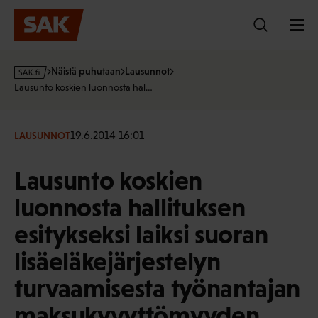
Hyppää
sisältöön
s
Näistä puhutaan
Lausunnot
a
Lausunto koskien luonnosta hal…
k
·
f
19.6.2014 16:01
LAUSUNNOT
i
Lausunto koskien
luonnosta hallituksen
esitykseksi laiksi suoran
lisäeläkejärjestelyn
turvaamisesta työnantajan
maksukyvyttömyyden