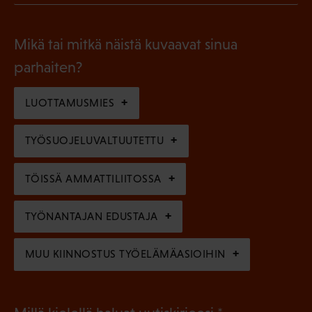
l
P
o
i
a
l
Mikä tai mitkä näistä kuvaavat sinua
n
k
l
parhaiten?
e
o
i
n
l
LUOTTAMUSMIES
n
)
l
e
TYÖSUOJELUVALTUUTETTU
i
n
n
)
TÖISSÄ AMMATTILIITOSSA
e
n
TYÖNANTAJAN EDUSTAJA
)
MUU KIINNOSTUS TYÖELÄMÄASIOIHIN