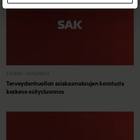
6.8.2026
LAUSUNNOT
Terveydenhuollon asiakasmaksujen korotusta
koskeva esitysluonnos