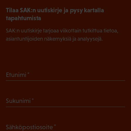
Tilaa SAK:n uutiskirje ja pysy kartalla
tapahtumista
SAK:n uutiskirje tarjoaa viikottain tutkittua tietoa,
asiantuntijoiden näkemyksiä ja analyysejä.
(
Etunimi
P
a
(
Sukunimi
k
P
o
a
l
(
Sähköpostiosoite
k