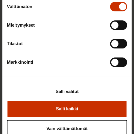
Suostumuksen
Välttämätön
valinta
Mieltymykset
Tilastot
Markkinointi
7.8.2026
LAUSUNNOT
Muutoksia työeläkealaa koskeviin
Finanssivalvonnan määräyksiin ja ohjeisiin sekä
vahinko- ja henkivakuutuksen määräyksiin ja
Salli valitut
ohjeisiin
Salli kaikki
Vain välttämättömät