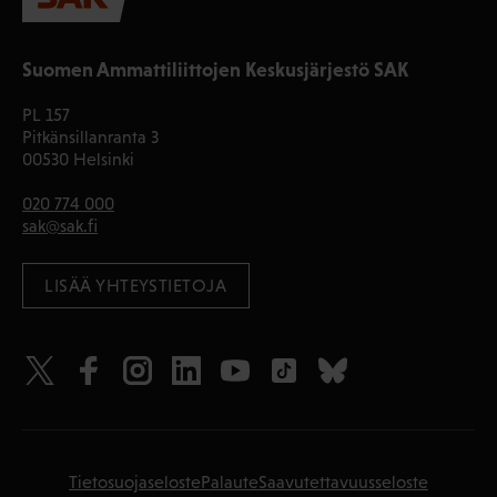
Suomen Ammattiliittojen Keskusjärjestö SAK
PL 157
Pitkänsillanranta 3
00530 Helsinki
020 774 000
sak@sak.fi
LISÄÄ YHTEYSTIETOJA
Tietosuojaseloste
Palaute
Saavutettavuusseloste