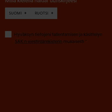
(
Millä kielellä haluat uutiskirjeesi
P
SUOMI
RUOTSI
a
k
o
(
Hyväksyn tietojeni tallentamisen ja käsittelyn
P
l
SAK:n viestintärekisterin
mukaisesti *
a
l
k
i
o
n
l
e
l
i
n
n
)
e
n
)