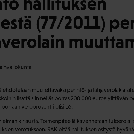
to hallituksen
sestä (77/2011) pe
javerolain muutta
ainvaliokunta
ä ehdotetaan muutettavaksi perintö- ja lahjaverolakia si
oihin lisättäisiin neljäs porras 200 000 euroa ylittävän 
 portaan veroprosentti olisi 16.
ohjelman kirjausta. Toimenpiteellä kavennetaan tuloeroja j
ksien verotukseen. SAK pitää hallituksen esitystä hyvän