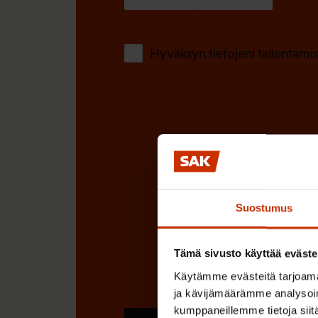
)
Hyväksyn tietojeni tallentamis
Suostumus
Tämä sivusto käyttää eväste
Käytämme evästeitä tarjoama
ja kävijämäärämme analysoim
kumppaneillemme tietoja siitä