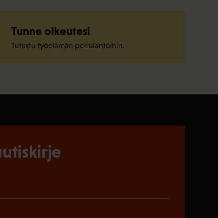
Tunne oikeutesi
Tutustu työelämän pelisääntöihin.
utiskirje
)
en)