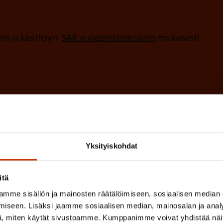
a
k
o
(
en ja käsittelyn
SAK:n viestintärekisterin
mukaisesti *
P
l
a
l
k
i
o
n
l
e
l
i
n
n
Yksityiskohdat
)
e
n
itä
)
mme sisällön ja mainosten räätälöimiseen, sosiaalisen median
iseen. Lisäksi jaamme sosiaalisen median, mainosalan ja analy
, miten käytät sivustoamme. Kumppanimme voivat yhdistää näitä t