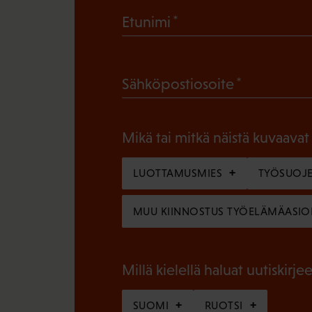
(
Etunimi
P
a
(
Sähköpostiosoite
k
P
o
a
l
Mikä tai mitkä näistä kuvaavat
k
l
o
LUOTTAMUSMIES
TYÖSUOJE
i
l
n
MUU KIINNOSTUS TYÖELÄMÄASIO
l
e
i
n
n
Millä kielellä haluat uutiskirjee
)
e
SUOMI
RUOTSI
n