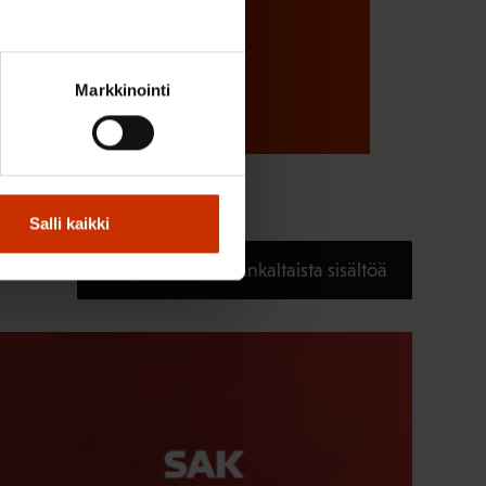
Markkinointi
Salli kaikki
Löydä lisää tämänkaltaista sisältöä