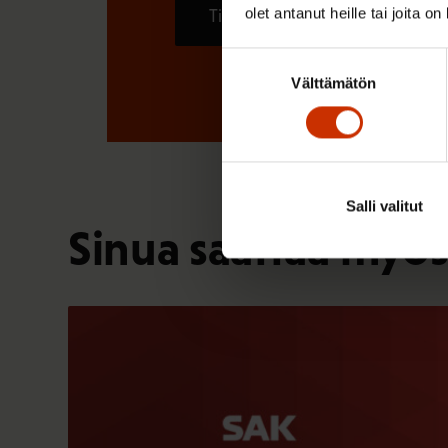
olet antanut heille tai joita o
Tilaa
Suostumuksen
Välttämätön
valinta
Salli valitut
Sinua saattaa myös