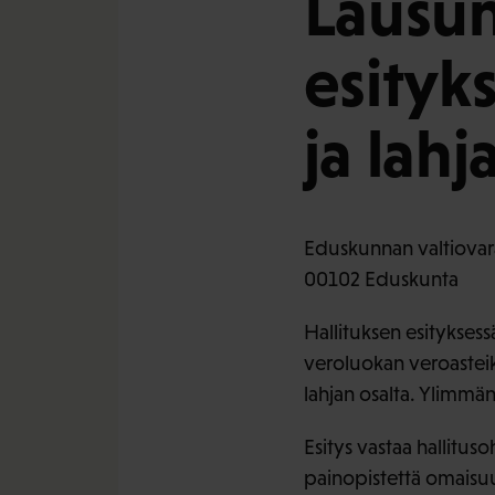
Lausun
esityk
ja lah
Eduskunnan valtiovar
00102 Eduskunta
Hallituksen esityksess
veroluokan veroasteikk
lahjan osalta. Ylimmän
Esitys vastaa hallitus
painopistettä omaisuu