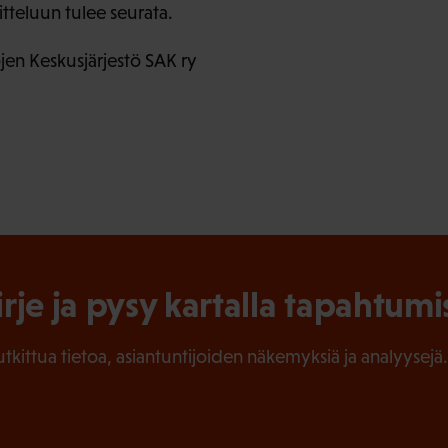
tteluun tulee seurata.
en Keskusjärjestö SAK ry
irje ja pysy kartalla tapahtumi
tutkittua tietoa, asiantuntijoiden näkemyksiä ja analyysejä.