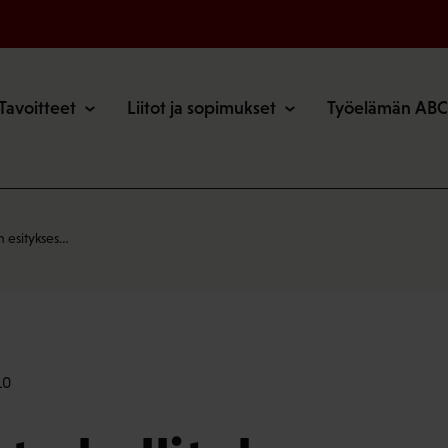
o
Tavoitteet
Liitot ja sopimukset
Työelämän ABC
n esitykses…
10