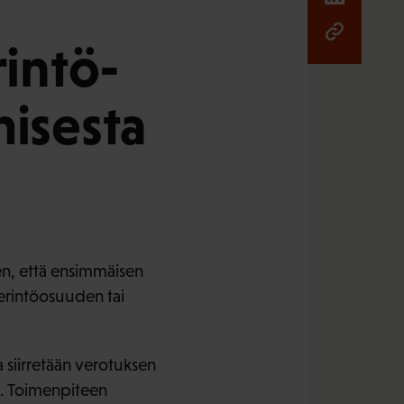
rintö-
misesta
ten, että ensimmäisen
perintöosuuden tai
a siirretään verotuksen
ä. Toimenpiteen