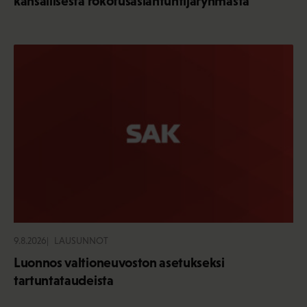
kansallisesta rokotusasiantuntijaryhmästä
9.8.2026
LAUSUNNOT
Luonnos valtioneuvoston asetukseksi
tartuntataudeista