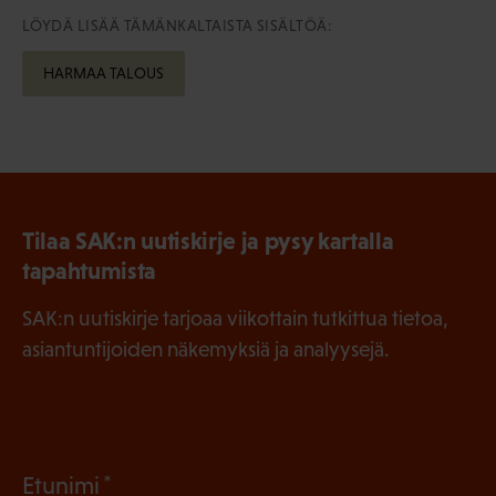
LÖYDÄ LISÄÄ TÄMÄNKALTAISTA SISÄLTÖÄ:
HARMAA TALOUS
Tilaa SAK:n uutiskirje ja pysy kartalla
tapahtumista
SAK:n uutiskirje tarjoaa viikottain tutkittua tietoa,
asiantuntijoiden näkemyksiä ja analyysejä.
(
Etunimi