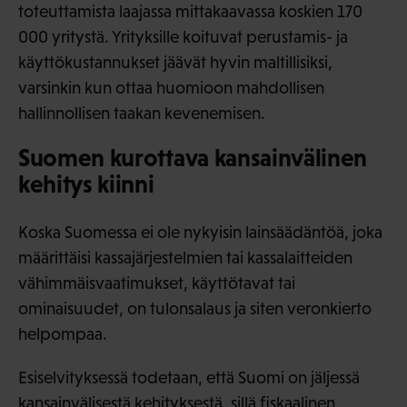
toteuttamista laajassa mittakaavassa koskien 170
000 yritystä. Yrityksille koituvat perustamis- ja
käyttökustannukset jäävät hyvin maltillisiksi,
varsinkin kun ottaa huomioon mahdollisen
hallinnollisen taakan kevenemisen.
Suomen kurottava kansainvälinen
kehitys kiinni
Koska Suomessa ei ole nykyisin lainsäädäntöä, joka
määrittäisi kassajärjestelmien tai kassalaitteiden
vähimmäisvaatimukset, käyttötavat tai
ominaisuudet, on tulonsalaus ja siten veronkierto
helpompaa.
Esiselvityksessä todetaan, että Suomi on jäljessä
kansainvälisestä kehityksestä, sillä fiskaalinen