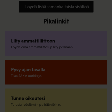
Löydä lisää tämänkaltaista sisältöä
Pikalinkit
Liity ammattiliittoon
Löydä oma ammattiliittosi ja liity jo tänään.
Pysy ajan tasalla
Tilaa SAK:n uutiskirje.
Tunne oikeutesi
Tutustu työelämän pelisääntöihin.