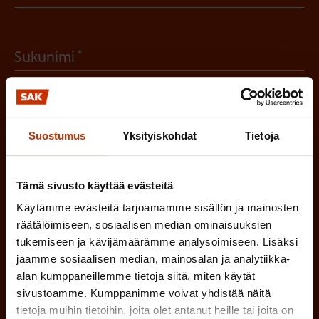
P
a
(
Sukunimi
k
P
o
a
l
(
Sähköpostiosoite
k
l
Suostumus
Yksityiskohdat
Tietoja
P
o
i
a
l
Mikä tai mitkä näistä kuvaavat sinua
n
Tämä sivusto käyttää evästeitä
k
l
parhaiten?
e
Käytämme evästeitä tarjoamamme sisällön ja mainosten
o
i
n
räätälöimiseen, sosiaalisen median ominaisuuksien
l
LUOTTAMUSMIES
n
tukemiseen ja kävijämäärämme analysoimiseen. Lisäksi
)
l
jaamme sosiaalisen median, mainosalan ja analytiikka-
e
TYÖSUOJELUVALTUUTETTU
alan kumppaneillemme tietoja siitä, miten käytät
i
n
sivustoamme. Kumppanimme voivat yhdistää näitä
n
)
tietoja muihin tietoihin, joita olet antanut heille tai joita on
TÖISSÄ AMMATTILIITOSSA