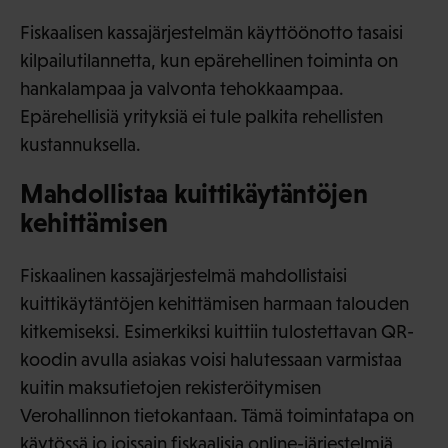
Fiskaalisen kassajärjestelmän käyttöönotto tasaisi
kilpailutilannetta, kun epärehellinen toiminta on
hankalampaa ja valvonta tehokkaampaa.
Epärehellisiä yrityksiä ei tule palkita rehellisten
kustannuksella.
Mahdollistaa kuittikäytäntöjen
kehittämisen
Fiskaalinen kassajärjestelmä mahdollistaisi
kuittikäytäntöjen kehittämisen harmaan talouden
kitkemiseksi. Esimerkiksi kuittiin tulostettavan QR-
koodin avulla asiakas voisi halutessaan varmistaa
kuitin maksutietojen rekisteröitymisen
Verohallinnon tietokantaan. Tämä toimintatapa on
käytössä jo joissain fiskaalisia online-järjestelmiä