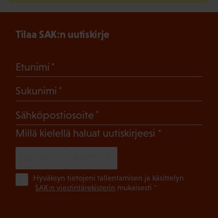
Tilaa SAK:n uutiskirje
(Pakollinen)
Etunimi
(Pakollinen)
Sukunimi
(Pakollinen)
Sähköpostiosoite
(Pakollinen)
Millä kielellä haluat uutiskirjeesi
SUOMI
RUOTSI
(Pa
Hyväksyn tietojeni tallentamisen ja käsittelyn
SAK:n viestintärekisterin
mukaisesti *