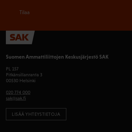
Tilaa
Suomen Ammattiliittojen Keskusjärjestö SAK
PL 157
Pitkänsillanranta 3
00530 Helsinki
020 774 000
sak@sak.fi
LISÄÄ YHTEYSTIETOJA