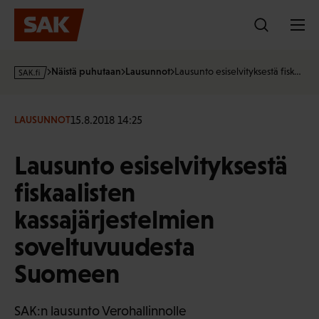
Hyppää
sisältöön
s
Näistä puhutaan
Lausunnot
Lausunto esiselvityksestä fisk…
a
k
·
15.8.2018 14:25
LAUSUNNOT
f
i
Lausunto esiselvityksestä
fiskaalisten
kassajärjestelmien
soveltuvuudesta
Suomeen
SAK:n lausunto Verohallinnolle