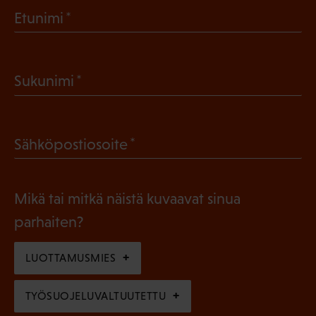
(
Etunimi
P
a
(
Sukunimi
k
P
o
a
l
(
Sähköpostiosoite
k
l
P
o
i
a
l
Mikä tai mitkä näistä kuvaavat sinua
n
k
l
parhaiten?
e
o
i
n
l
LUOTTAMUSMIES
n
)
l
e
TYÖSUOJELUVALTUUTETTU
i
n