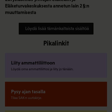
Eläketurvakeskuksesta annetun lain 2 §:n
muuttamisesta
Löydä lisää tämänkaltaista sisältöä
Pikalinkit
Liity ammattiliittoon
Löydä oma ammattiliittosi ja liity jo tänään.
Pysy ajan tasalla
Tilaa SAK:n uutiskirje.