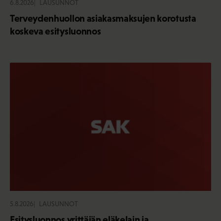
6.8.2026
LAUSUNNOT
Terveydenhuollon asiakasmaksujen korotusta
koskeva esitysluonnos
5.8.2026
LAUSUNNOT
Esitysluonnos yrittäjän eläkelain ja