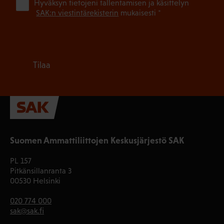
(Pa
Hyväksyn tietojeni tallentamisen ja käsittelyn
SAK:n viestintärekisterin
mukaisesti *
Tilaa
Suomen Ammattiliittojen Keskusjärjestö SAK
PL 157
Pitkänsillanranta 3
00530 Helsinki
020 774 000
sak@sak.fi