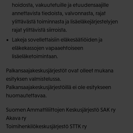
hoidosta, vakuutetuille ja etuudensaajille
annettavista tiedoista, valvonnasta, rajat
ylittävästä toiminnasta ja lisäeläkejärjestelyjen
rajat ylittävistä siirroista.
Lakeja sovellettaisiin eläkesäätiöiden ja
eläkekassojen vapaaehtoiseen
lisäeläketoimintaan.
Palkansaajakeskusjärjestöt ovat olleet mukana
esityksen valmistelussa.
Palkansaajakeskusjärjestöillä ei ole esitykseen
huomautettavaa.
Suomen Ammattiliittojen Keskusjärjestö SAK ry
Akava ry
Toimihenkilökeskusjärjestö STTK ry