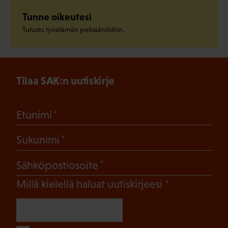
Tunne oikeutesi
Tutustu työelämän pelisääntöihin.
Tilaa SAK:n uutiskirje
(Pakollinen)
Etunimi
(Pakollinen)
Sukunimi
(Pakollinen)
Sähköpostiosoite
(Pakollinen)
Millä kielellä haluat uutiskirjeesi
SUOMI
RUOTSI