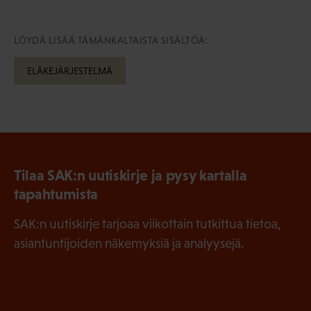
LÖYDÄ LISÄÄ TÄMÄNKALTAISTA SISÄLTÖÄ:
ELÄKEJÄRJESTELMÄ
Tilaa SAK:n uutiskirje ja pysy kartalla
tapahtumista
SAK:n uutiskirje tarjoaa viikottain tutkittua tietoa,
asiantuntijoiden näkemyksiä ja analyysejä.