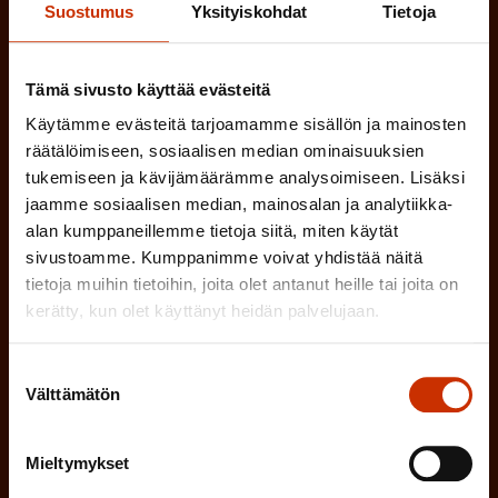
i
Suostumus
Yksityiskohdat
Tietoja
o
n
l
e
l
Tämä sivusto käyttää evästeitä
i
n
Käytämme evästeitä tarjoamamme sisällön ja mainosten
n
)
räätälöimiseen, sosiaalisen median ominaisuuksien
e
tukemiseen ja kävijämäärämme analysoimiseen. Lisäksi
n
jaamme sosiaalisen median, mainosalan ja analytiikka-
)
alan kumppaneillemme tietoja siitä, miten käytät
sivustoamme. Kumppanimme voivat yhdistää näitä
tietoja muihin tietoihin, joita olet antanut heille tai joita on
kerätty, kun olet käyttänyt heidän palvelujaan.
Tilaa
Suostumuksen
Välttämätön
valinta
Mieltymykset