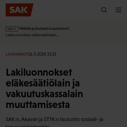
Hyppää
sisältöön
s
Näistä puhutaan
Lausunnot
a
Lakiluonnokset eläkesäätiölain…
k
·
f
16.5.2018 13:23
LAUSUNNOT
i
Lakiluonnokset
eläkesäätiölain ja
vakuutuskassalain
muuttamisesta
SAK:n, Akavan ja STTK:n lausunto sosiaali- ja