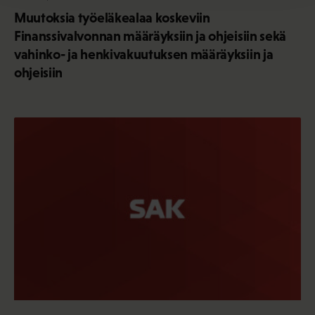
Muutoksia työeläkealaa koskeviin
Finanssivalvonnan määräyksiin ja ohjeisiin sekä
vahinko- ja henkivakuutuksen määräyksiin ja
ohjeisiin