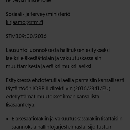
terveysministeriölle
Sosiaali- ja terveysministeriö
kirjaamo@stm.fi
STM109:00/2016
Lausunto luonnoksesta hallituksen esitykseksi
laeiksi eläkesäätiölain ja vakuutuskassalain
muuttamisesta ja eräiksi muiksi laeiksi
Esityksessä ehdotetuilla laeilla pantaisiin kansallisesti
täytäntöön IORP II direktiivin (2016/2341/EU)
edellyttämät muutokset ilman kansallista
lisäsääntelyä.
Eläkesäätiölakiin ja vakuutuskassalakiin lisättäisiin
säännöksiä hallintojärjestelmästä, sijoitusten