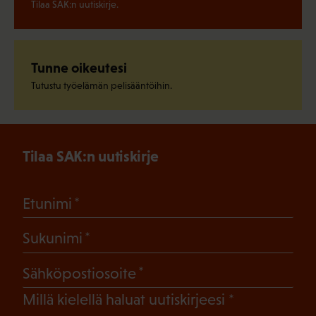
Tilaa SAK:n uutiskirje.
Tunne oikeutesi
Tutustu työelämän pelisääntöihin.
Tilaa SAK:n uutiskirje
(Pakollinen)
Etunimi
(Pakollinen)
Sukunimi
(Pakollinen)
Sähköpostiosoite
(Pakollinen)
Millä kielellä haluat uutiskirjeesi