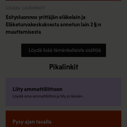
5.8.2026
LAUSUNNOT
Esitysluonnos yrittäjän eläkelain ja
Eläketurvakeskuksesta annetun lain 2 §:n
muuttamisesta
Löydä lisää tämänkaltaista sisältöä
Pikalinkit
Liity ammattiliittoon
Löydä oma ammattiliittosi ja liity jo tänään.
Pysy ajan tasalla