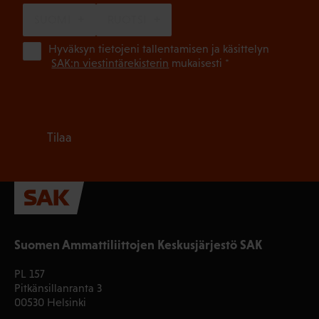
SUOMI
RUOTSI
(Pa
Hyväksyn tietojeni tallentamisen ja käsittelyn
SAK:n viestintärekisterin
mukaisesti *
Tilaa
Suomen Ammattiliittojen Keskusjärjestö SAK
PL 157
Pitkänsillanranta 3
00530 Helsinki