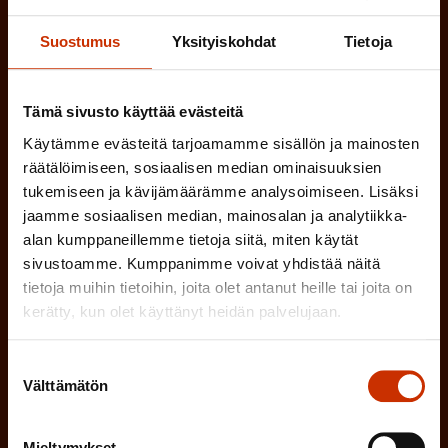
a
l
Suostumus
Yksityiskohdat
Tietoja
k
i
o
n
l
Tämä sivusto käyttää evästeitä
e
l
Käytämme evästeitä tarjoamamme sisällön ja mainosten
i
n
räätälöimiseen, sosiaalisen median ominaisuuksien
n
tukemiseen ja kävijämäärämme analysoimiseen. Lisäksi
)
e
jaamme sosiaalisen median, mainosalan ja analytiikka-
n
alan kumppaneillemme tietoja siitä, miten käytät
)
sivustoamme. Kumppanimme voivat yhdistää näitä
tietoja muihin tietoihin, joita olet antanut heille tai joita on
kerätty, kun olet käyttänyt heidän palvelujaan.
Suostumuksen
Tilaa
Välttämätön
valinta
Mieltymykset