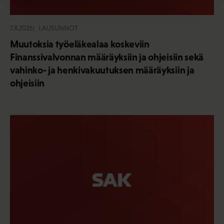
7.8.2026
LAUSUNNOT
Muutoksia työeläkealaa koskeviin
Finanssivalvonnan määräyksiin ja ohjeisiin sekä
vahinko- ja henkivakuutuksen määräyksiin ja
ohjeisiin