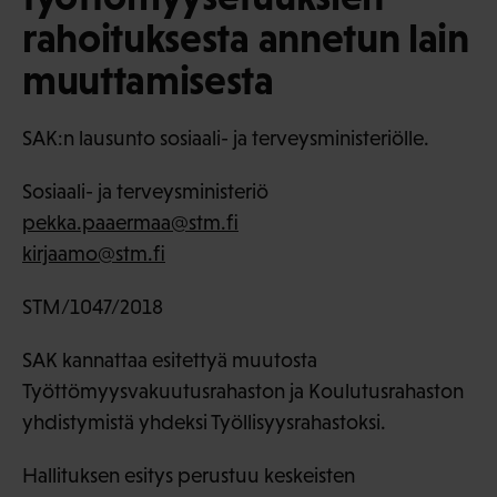
rahoituksesta annetun lain
muuttamisesta
SAK:n lausunto sosiaali- ja terveysministeriölle.
Sosiaali- ja terveysministeriö
pekka.paaermaa@stm.fi
kirjaamo@stm.fi
STM/1047/2018
SAK kannattaa esitettyä muutosta
Työttömyysvakuutusrahaston ja Koulutusrahaston
yhdistymistä yhdeksi Työllisyysrahastoksi.
Hallituksen esitys perustuu keskeisten