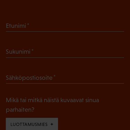
(
Etunimi
P
a
(
Sukunimi
k
P
o
a
l
(
Sähköpostiosoite
k
l
P
o
i
a
l
Mikä tai mitkä näistä kuvaavat sinua
n
k
l
parhaiten?
e
o
i
n
l
LUOTTAMUSMIES
n