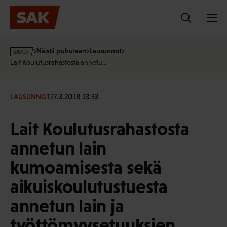
Hyppää
sisältöön
s
Näistä puhutaan
Lausunnot
a
Lait Koulutusrahastosta annetu…
k
·
f
27.3.2018 13:33
LAUSUNNOT
i
Lait Koulutusrahastosta
annetun lain
kumoamisesta sekä
aikuiskoulutustuesta
annetun lain ja
työttömyysetuuksien