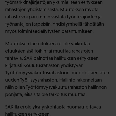
työmarkkinajärjestöjen yksimieliseen esitykseen
rahastojen yhdistämisestä. Muutoksen myötä
rahasto voi paremmin vastata työntekijöiden ja
työnantajien tarpeisiin. Yhdistymisellä tähdätään
myös toimintaedellytysten parantumiseen.
Muutoksen tarkoituksena ei ole vaikuttaa
etuuksien sisältöihin tai muuttaa rahastojen
tehtäviä. SAK painottaa hallituksen esitykseen
kirjatusti Koulutusrahaston yhdistyvän
Työttömyysvakuutusrahastoon, muodostaen siten
uuden Työllisyysrahaston. Hallinto rakennetaan
näin ollen Työttömyysvakuutusrahaston hallinnon
pohjalta, eikä sitä ole tarkoitus muuttaa.
SAK:lla ei ole yksityiskohtaista huomautettavaa
hallituksen esitykseen.