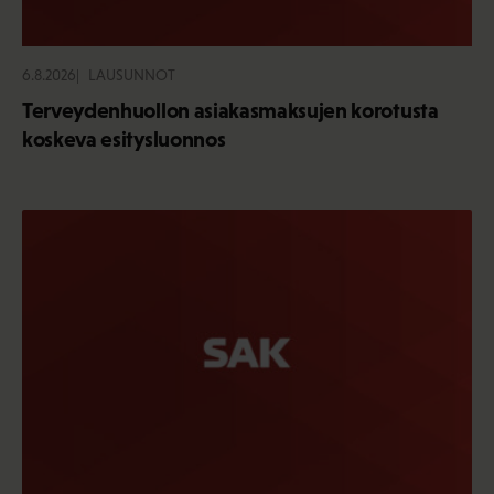
6.8.2026
LAUSUNNOT
Terveydenhuollon asiakasmaksujen korotusta
koskeva esitysluonnos