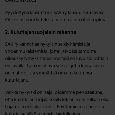
OM21/41/2011
Pyydettynä lausuntona SAK ry lausuu seuraavaa.
Otsikointi noudattelee arviomuistion otsikkojakoa.
2. Kuluttajansuojalain rakenne
SAK ry kannattaa nykylain selkiyttämistä ja
yhdenmukaistamista, jottei jatkossa samoista
oikeuskysymyksistä säänneltäisi eri luvuissa osittain
eri tavalla. Lain on oltava selkeä, jotta kansalaisen
on mahdollista ymmärtää omat oikeutensa
kuluttajana.
Vaikka nykylaki on laaja, pidämme perusteltuna,
että kuluttajansuojalaki säilytetään nykyisellään eikä
hajauteta erillisiksi laeiksi. Eriyttäminen ei helpota
kuluttajan näkökulmasta laintulkintaa.