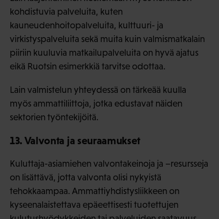
kohdistuvia palveluita, kuten
kauneudenhoitopalveluita, kulttuuri- ja
virkistyspalveluita sekä muita kuin valmismatkalain
piiriin kuuluvia matkailupalveluita on hyvä ajatus
eikä Ruotsin esimerkkiä tarvitse odottaa.
Lain valmistelun yhteydessä on tärkeää kuulla
myös ammattiliittoja, jotka edustavat näiden
sektorien työntekijöitä.
13. Valvonta ja seuraamukset
Kuluttaja-asiamiehen valvontakeinoja ja –resursseja
on lisättävä, jotta valvonta olisi nykyistä
tehokkaampaa. Ammattiyhdistysliikkeen on
kyseenalaistettava epäeettisesti tuotettujen
kulutushyödykkeiden tai palveluiden saatavuus