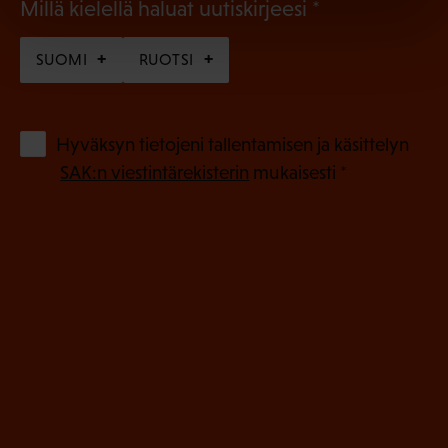
(
Millä kielellä haluat uutiskirjeesi
P
SUOMI
RUOTSI
a
k
o
(
Hyväksyn tietojeni tallentamisen ja käsittelyn
P
l
SAK:n viestintärekisterin
mukaisesti *
a
l
k
i
o
n
l
e
l
i
n
n
)
e
n
)