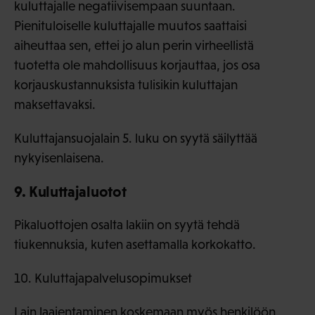
kuluttajalle negatiivisempaan suuntaan.
Pienituloiselle kuluttajalle muutos saattaisi
aiheuttaa sen, ettei jo alun perin virheellistä
tuotetta ole mahdollisuus korjauttaa, jos osa
korjauskustannuksista tulisikin kuluttajan
maksettavaksi.
Kuluttajansuojalain 5. luku on syytä säilyttää
nykyisenlaisena.
9. Kuluttajaluotot
Pikaluottojen osalta lakiin on syytä tehdä
tiukennuksia, kuten asettamalla korkokatto.
10. Kuluttajapalvelusopimukset
Lain laajentaminen koskemaan myös henkilöön