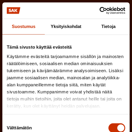
Tilaa SAK:n uutiskirje ja pysy kartalla
tapahtumista
Suostumus
Yksityiskohdat
Tietoja
SAK:n uutiskirje tarjoaa viikottain tutkittua tietoa,
asiantuntijoiden näkemyksiä ja analyysejä.
Tämä sivusto käyttää evästeitä
Käytämme evästeitä tarjoamamme sisällön ja mainosten
räätälöimiseen, sosiaalisen median ominaisuuksien
tukemiseen ja kävijämäärämme analysoimiseen. Lisäksi
(
Etunimi
jaamme sosiaalisen median, mainosalan ja analytiikka-
alan kumppaneillemme tietoja siitä, miten käytät
P
sivustoamme. Kumppanimme voivat yhdistää näitä
a
tietoja muihin tietoihin, joita olet antanut heille tai joita on
(
Sukunimi
k
kerätty, kun olet käyttänyt heidän palvelujaan.
P
o
a
Suostumuksen
l
Välttämätön
(
Sähköpostiosoite
valinta
k