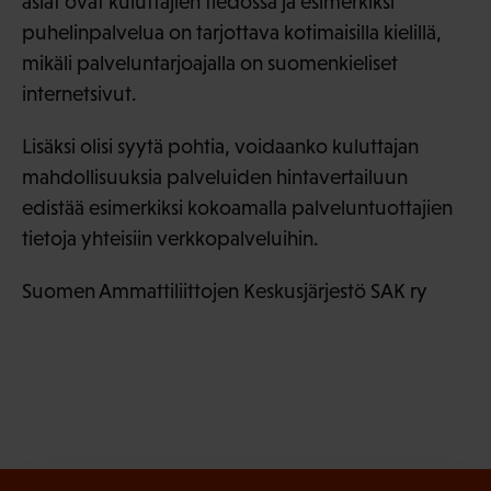
asiat ovat kuluttajien tiedossa ja esimerkiksi
puhelinpalvelua on tarjottava kotimaisilla kielillä,
mikäli palveluntarjoajalla on suomenkieliset
internetsivut.
Lisäksi olisi syytä pohtia, voidaanko kuluttajan
mahdollisuuksia palveluiden hintavertailuun
edistää esimerkiksi kokoamalla palveluntuottajien
tietoja yhteisiin verkkopalveluihin.
Suomen Ammattiliittojen Keskusjärjestö SAK ry