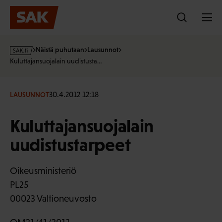
Hyppää
sisältöön
s
Näistä puhutaan
Lausunnot
a
Kuluttajansuojalain uudistusta…
k
·
f
30.4.2012 12:18
LAUSUNNOT
i
Kuluttajansuojalain
uudistustarpeet
Oikeusministeriö
PL25
00023 Valtioneuvosto