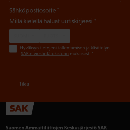
(Pakollinen)
Sähköpostiosoite
(Pakollinen)
Millä kielellä haluat uutiskirjeesi
SUOMI
RUOTSI
(Pa
Hyväksyn tietojeni tallentamisen ja käsittelyn
SAK:n viestintärekisterin
mukaisesti *
Tilaa
Suomen Ammattiliittojen Keskusjärjestö SAK