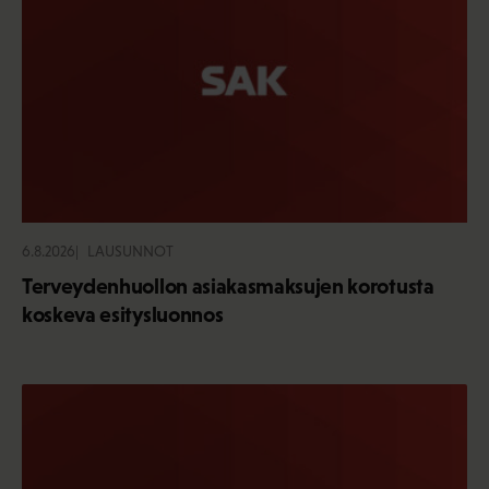
6.8.2026
LAUSUNNOT
Terveydenhuollon asiakasmaksujen korotusta
koskeva esitysluonnos