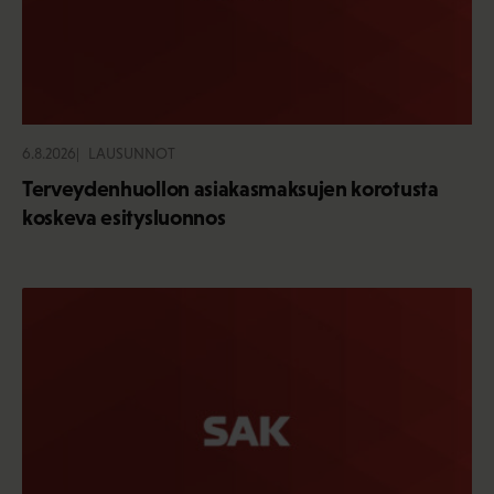
6.8.2026
LAUSUNNOT
Terveydenhuollon asiakasmaksujen korotusta
koskeva esitysluonnos