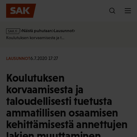
Hyppää
sisältöön
s
Näistä puhutaan
Lausunnot
a
Koulutuksen korvaamisesta ja t…
k
·
f
6.7.2020 17:27
LAUSUNNOT
i
Koulutuksen
korvaamisesta ja
taloudellisesti tuetusta
ammatillisen osaamisen
kehittämisestä annettujen
lakien muuttaminen