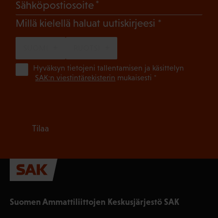
(Pakollinen)
Sähköpostiosoite
(Pakollinen)
Millä kielellä haluat uutiskirjeesi
SUOMI
RUOTSI
(Pa
Hyväksyn tietojeni tallentamisen ja käsittelyn
SAK:n viestintärekisterin
mukaisesti *
Tilaa
Suomen Ammattiliittojen Keskusjärjestö SAK