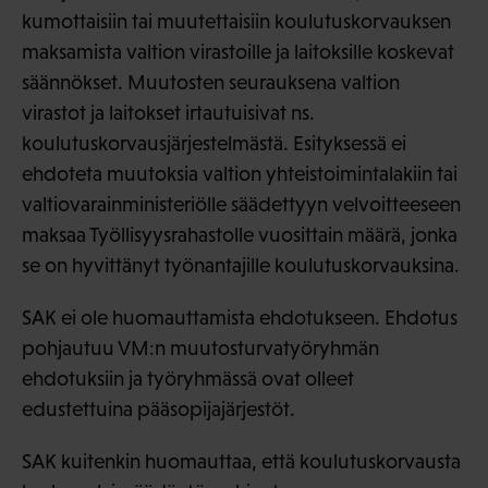
kumottaisiin tai muutettaisiin koulutuskorvauksen
maksamista valtion virastoille ja laitoksille koskevat
säännökset. Muutosten seurauksena valtion
virastot ja laitokset irtautuisivat ns.
koulutuskorvausjärjestelmästä. Esityksessä ei
ehdoteta muutoksia valtion yhteistoimintalakiin tai
valtiovarainministeriölle säädettyyn velvoitteeseen
maksaa Työllisyysrahastolle vuosittain määrä, jonka
se on hyvittänyt työnantajille koulutuskorvauksina.
SAK ei ole huomauttamista ehdotukseen. Ehdotus
pohjautuu VM:n muutosturvatyöryhmän
ehdotuksiin ja työryhmässä ovat olleet
edustettuina pääsopijajärjestöt.
SAK kuitenkin huomauttaa, että koulutuskorvausta