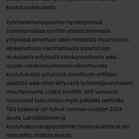
koulutusoikeudesta.
Työmarkkinaosapuolten hyväksymässä
toimintamallissa sovittiin yhteistoiminnasta
yrityksissä annettuun lakiin tehtävistä muutoksista,
elinkeinotulon verottamisesta annetun lain
mukaisesta erityisestä verokannusteesta sekä
uuden verokannusteeseen oikeuttavasta
koulutuksesta yrityksissä annettavan erillislain
sisällöstä sekä siihen liittyvästä työntekijäverotuksen
muuttamisesta. Lisäksi sovittiin, että vastaavat
muutokset toteutetaan myös julkisella sektorilla.
Tätä koskevat lait tulivat voimaan vuoden 2014
alusta. Lainsäädännön ja
koulutuskorvausjärjestelmän toimivuudesta ei ole
toteutettu virallista arviota.