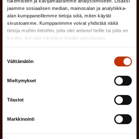
parhaiten?
e
tukemiseen ja kävijämäärämme analysoimiseen. Lisäksi
o
i
jaamme sosiaalisen median, mainosalan ja analytiikka-
n
l
alan kumppaneillemme tietoja siitä, miten käytät
LUOTTAMUSMIES
n
)
sivustoamme. Kumppanimme voivat yhdistää näitä
l
e
tietoja muihin tietoihin, joita olet antanut heille tai joita on
TYÖSUOJELUVALTUUTETTU
i
kerätty, kun olet käyttänyt heidän palvelujaan.
n
n
)
TÖISSÄ AMMATTILIITOSSA
Suostumuksen
e
Välttämätön
valinta
n
TYÖNANTAJAN EDUSTAJA
)
Mieltymykset
MUU KIINNOSTUS TYÖELÄMÄASIOIHIN
Tilastot
(
Millä kielellä haluat uutiskirjeesi
P
Markkinointi
SUOMI
RUOTSI
a