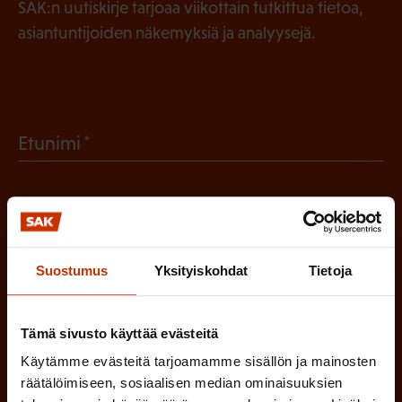
SAK:n uutiskirje tarjoaa viikottain tutkittua tietoa,
asiantuntijoiden näkemyksiä ja analyysejä.
(
Etunimi
P
a
(
Sukunimi
k
P
o
Suostumus
Yksityiskohdat
Tietoja
a
l
(
Sähköpostiosoite
k
l
P
Tämä sivusto käyttää evästeitä
o
i
a
Käytämme evästeitä tarjoamamme sisällön ja mainosten
l
Mikä tai mitkä näistä kuvaavat sinua
n
räätälöimiseen, sosiaalisen median ominaisuuksien
k
l