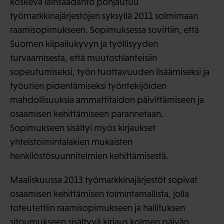
koskeva lainsäädäntö pohjautuu
työmarkkinajärjestöjen syksyllä 2011 solmimaan
raamisopimukseen. Sopimuksessa sovittiin, että
Suomen kilpailukyvyn ja työllisyyden
turvaamisesta, että muutostilanteisiin
sopeutumiseksi, työn tuottavuuden lisäämiseksi ja
työurien pidentämiseksi työntekijöiden
mahdollisuuksia ammattitaidon päivittämiseen ja
osaamisen kehittämiseen parannetaan.
Sopimukseen sisältyi myös kirjaukset
yhteistoimintalakien mukaisten
henkilöstösuunnitelmien kehittämisestä.
Maaliskuussa 2013 työmarkkinajärjestöt sopivat
osaamisen kehittämisen toimintamallista, jolla
toteutettiin raamisopimukseen ja hallituksen
sitoumukseen sisältyvä kirjaus kolmen päivän