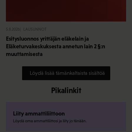
5.8.2026
LAUSUNNOT
Esitysluonnos yrittäjän eläkelain ja
Eläketurvakeskuksesta annetun lain 2 §:n
muuttamisesta
Löydä lisää tämänkaltaista sisältöä
Pikalinkit
Liity ammattiliittoon
Löydä oma ammattiliittosi ja liity jo tänään.