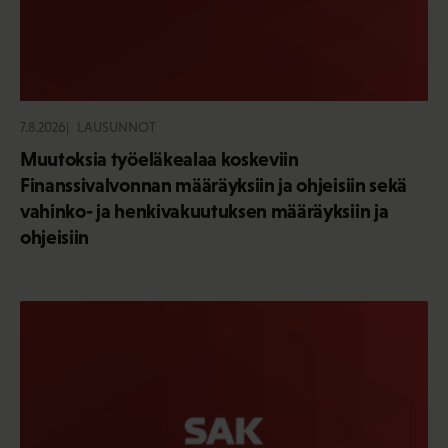
7.8.2026
LAUSUNNOT
Muutoksia työeläkealaa koskeviin
Finanssivalvonnan määräyksiin ja ohjeisiin sekä
vahinko- ja henkivakuutuksen määräyksiin ja
ohjeisiin