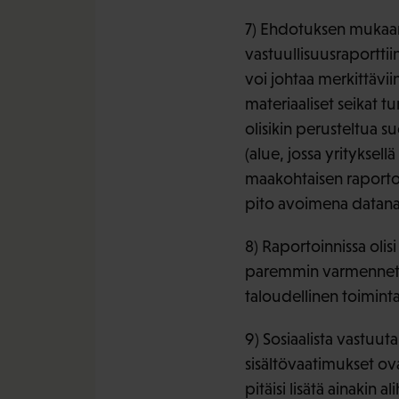
7) Ehdotuksen mukaan 
vastuullisuusraporttiin
voi johtaa merkittäviin
materiaaliset seikat tu
olisikin perusteltua s
(alue, jossa yrityksell
maakohtaisen raportoinn
pito avoimena datana,
8) Raportoinnissa olis
paremmin varmennettavi
taloudellinen toiminta
9) Sosiaalista vastuut
sisältövaatimukset ova
pitäisi lisätä ainakin