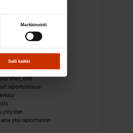
oppalaisten kestävä-
Markkinointi
n tunnistamisen ja
jille ei ole
ikeus, oikeus tietojen
sen valmistelua sekä
Salli kaikki
ös siten, että
eet raportoinnissa
erkiksi
ista
 yritysten
 aina yksi raportoinnin