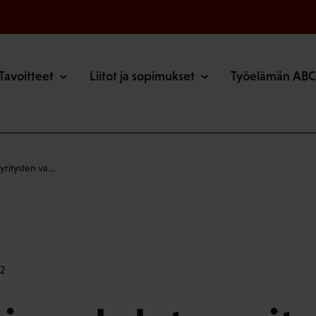
o
Tavoitteet
Liitot ja sopimukset
Työelämän ABC
yritysten va…
2