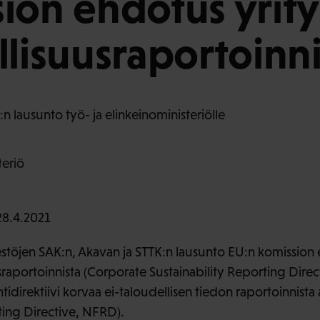
ion ehdotus yrity
llisuusraportoinni
n lausunto työ- ja elinkeinoministeriölle
teriö
8.4.2021
estöjen SAK:n, Akavan ja STTK:n lausunto EU:n komissio
sraportoinnista (Corporate Sustainability Reporting Direc
tidirektiivi korvaa ei-taloudellisen tiedon raportoinnista 
ing Directive, NFRD).