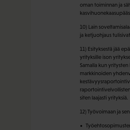
oman toiminnan ja säh
kasvihuonekaasupääst
10) Lain soveltamisalaa
ja ketjuohjaus tulisiv
11) Esityksestä jää ep
yrityksille ison yrity
Samalla kun yritysten 
markkinoiden yhdenve
kestävyysraportointive
raportointivelvolliste
siten laajasti yrityksiä.
12) Työvoimaan ja sen k
Työehtosopimusten 