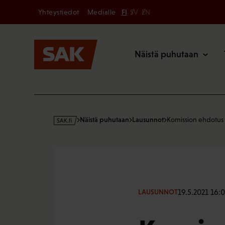
Secondary
Hyppää
Yhteystiedot
Medialle
FI
SV
EN
sisältöön
Päävalikk
Näistä puhutaan
s
Näistä puhutaan
Lausunnot
Komission ehdotus 
a
k
·
f
i
19.5.2021 16:0
LAUSUNNOT