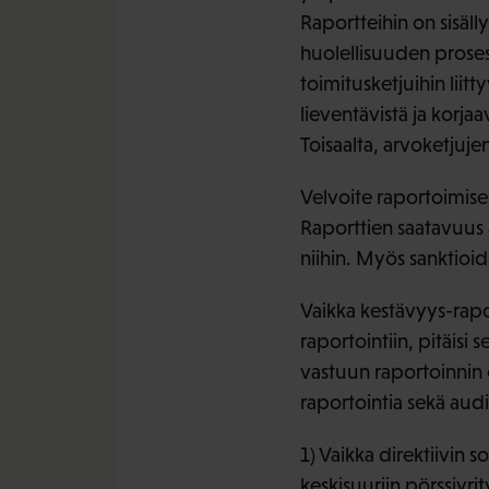
Raportteihin on sisäll
huolellisuuden prosessi
toimitusketjuihin liitt
lieventävistä ja korja
Toisaalta, arvoketjujen
Velvoite raportoimises
Raporttien saatavuus 
niihin. Myös sanktioid
Vaikka kestävyys-rapo
raportointiin, pitäisi 
vastuun raportoinnin 
raportointia sekä aud
1) Vaikka direktiivin s
keskisuuriin pörssiyri