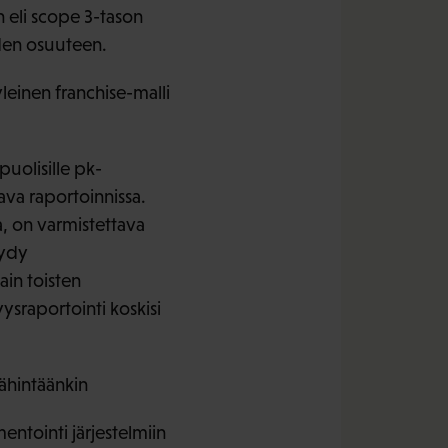
 eli scope 3-tason
den osuuteen.
 yleinen franchise-malli
puolisille pk-
ava raportoinnissa.
a, on varmistettava
iydy
ain toisten
ysraportointi koskisi
vähintäänkin
tointi järjestelmiin