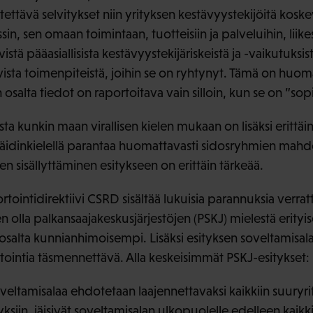
ytettävä selvitykset niin yrityksen kestävyystekijöitä kos
n, sen omaan toimintaan, tuotteisiin ja palveluihin, liikes
yvistä pääasiallisista kestävyystekijäriskeistä ja -vaikutuksi
avista toimenpiteistä, joihin se on ryhtynyt. Tämä on huo
 osalta tiedot on raportoitava vain silloin, kun se on ”sop
ta kunkin maan virallisen kielen mukaan on lisäksi erittäin
äidinkielellä parantaa huomattavasti sidosryhmien mahdo
en sisällyttäminen esitykseen on erittäin tärkeää.
rtointidirektiivi CSRD sisältää lukuisia parannuksia verr
sen olla palkansaajakeskusjärjestöjen (PSKJ) mielestä erityis
osalta kunnianhimoisempi. Lisäksi esityksen soveltamisala
itointia täsmennettävä. Alla keskeisimmät PSKJ-esitykset:
oveltamisalaa ehdotetaan laajennettavaksi kaikkiin suuryrit
tyksiin, jäisivät soveltamisalan ulkopuolelle edelleen kaik