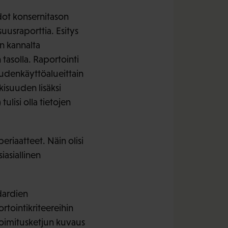
dot konsernitason
suusraporttia. Esitys
in kannalta
 tasolla. Raportointi
keudenkäyttöalueittain
lkisuuden lisäksi
ulisi olla tietojen
eriaatteet. Näin olisi
iasiallinen
ndardien
rtointikriteereihin
 toimitusketjun kuvaus