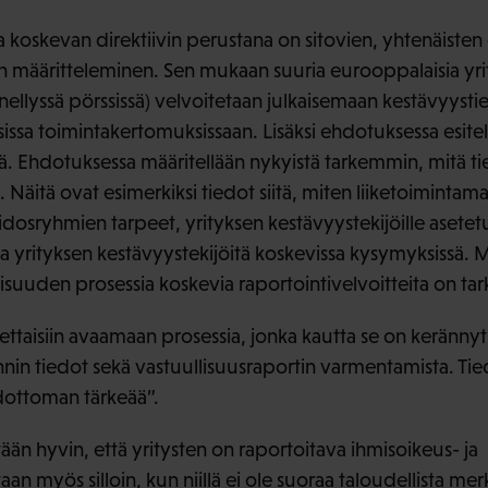
a koskevan direktiivin perustana on sitovien, yhtenäiste
n määritteleminen. Sen mukaan suuria eurooppalaisia yrity
nellyssä pörssissä) velvoitetaan julkaisemaan kestävyyst
issa toimintakertomuksissaan. Lisäksi ehdotuksessa esite
istä. Ehdotuksessa määritellään nykyistä tarkemmin, mitä tie
n. Näitä ovat esimerkiksi tiedot siitä, miten liiketoimintamal
dosryhmien tarpeet, yrityksen kestävyystekijöille asetetu
ta yrityksen kestävyystekijöitä koskevissa kysymyksissä. 
isuuden prosessia koskevia raportointivelvoitteita on ta
ettaisiin avaamaan prosessia, jonka kautta se on kerännyt
nnin tiedot sekä vastuullisuusraportin varmentamista. Ti
dottoman tärkeää”.
än hyvin, että yritysten on raportoitava ihmisoikeus- ja
n myös silloin, kun niillä ei ole suoraa taloudellista merki