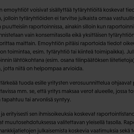
emoyhtiöt voisivat sisällyttää tytäryhtiöitä koskevat tie
, jolloin tytäryhtiöiden ei tarvitse julkaista omaa vastuulli
 puutteisiin raportoinnissa, ainakin silloin kun raportoinn
nnistetaan vain konsernitasolla eikä yksittäisen tytäryhtiön
uorittaa maittain. Emoyhtiön pitäisi raportoida tiedot oi
ä on toimintaa, esim. tytäryhtiö tai kiinteä toimipaikka). Ju
in lähtökohtana (esim. osana tilinpäätöksen liitetietoja) t
 jotta niitä on helpompaa arvioida.
i tärkeää tuoda esille yritysten verosuunnittelua ohjaavat p
ssa mm. se, että yritys maksaa verot alueelle, jossa tos
 tapahtuu tai arvonlisä syntyy.
a ja erityisesti sen ihmisoikeuksia koskevat raportointista
t muutosehdotuksessa valitettavan yleisellä tasolla. Rapo
 alihankkijatietojen julkaisemista koskevia vaatimuksia sekä