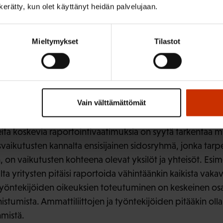
n kerätty, kun olet käyttänyt heidän palvelujaan.
 kansalaisjärjestöille olisi turvattava vahvempi asema euro
n kehittämisessä.
Mieltymykset
Tilastot
isiä raportointivaatimuksia paremmin sidosryhmien etuje
a raportointia. Ammattiliitoille ja työntekijöiden edusta
virallista kuulemisoikeutta raportointiprosessissa. Tämä o
äsittelyyn yhdessä henkilöstön kanssa osana prosessia ja 
Vain välttämättömät
vä esitykseen.
ita koskevia raportointivaatimuksia on syytä tarkentaa my
svaikutusten kannalta ensisijainen sidosryhmä, jonka tarp
on vaikutusten kohteena olevat yksilöt ja yhteisöt. Esim
ta yritysten pitäisi raportoida vähintäänkin kaikista vakav
 Työntekijöiden oikeuksien toteutuminen on keskeinen osa
stumista. Ammattiliittojen ja työntekijöiden pitääkin olla
hmistä.