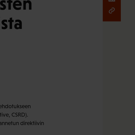
sten
sta
n ehdotukseen
tive, CSRD).
annetun direktiivin