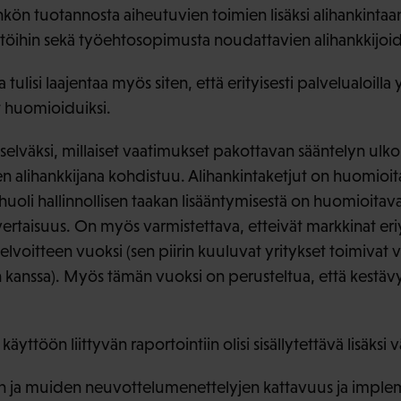
kön tuotannosta aiheutuvien toimien lisäksi alihankintaan
öihin sekä työehtosopimusta noudattavien alihankkijoi
 tulisi laajentaa myös siten, että erityisesti palvelualoilla
at huomioiduiksi.
äselväksi, millaiset vaatimukset pakottavan sääntelyn ulko
ksen alihankkijana kohdistuu. Alihankintaketjut on huomioit
huoli hallinnollisen taakan lisääntymisestä on huomioitav
rtaisuus. On myös varmistettava, etteivät markkinat er
lvoitteen vuoksi (sen piirin kuuluvat yritykset toimivat v
n kanssa). Myös tämän vuoksi on perusteltua, että kestävy
äyttöön liittyvän raportointiin olisi sisällytettävä lisäksi 
ja muiden neuvottelumenettelyjen kattavuus ja implemen