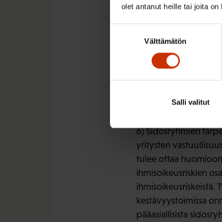
olet antanut heille tai joita o
4) Ammattiliitoille ja
raportointi standardie
Suostumuksen
Välttämätön
valinta
5) CSRD huomioi nyky
huomioonottamisen osan
kuitenkaan määritelty 
saamisen ja raportin k
Salli valitut
seurantaa olisi lisättä
6) Sidosryhmien tarpe
yritysten vastuullisuu
tulee ottaa huomioon, 
ihmisoikeusriskien osal
ihmisoikeusriskeistä.
kestävyystoimissa onni
pääasiallisista sidosry