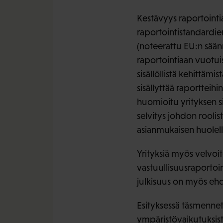
Kestävyys raportointi
raportointistandardie
(noteerattu EU:n sään
raportointiaan vuotuis
sisällöllistä kehittäm
sisällyttää raportteihi
huomioitu yrityksen si
selvitys johdon roolis
asianmukaisen huolell
Yrityksiä myös velvoit
vastuullisuusraportoi
julkisuus on myös eh
Esityksessä täsmennetä
ympäristövaikutuksistaa