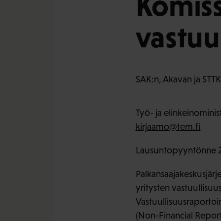
Komiss
vastuu
SAK:n, Akavan ja STTK:
Työ- ja elinkeinominis
kirjaamo@tem.fi
Lausuntopyyntönne 2
Palkansaajakeskusjärj
yritysten vastuullisuu
Vastuullisuusraportoin
(Non-Financial Report