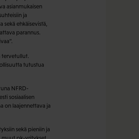
keva asianmukaisen
uhteisiin ja
sta sekä ehkäisevistä,
mattava parannus.
ivaa”.
 tervetullut.
llisuutta tutustua
attuna NFRD-
esti sosiaalisen
a on laajennettava ja
yksiin sekä pieniin ja
ki muut pk-yritykset.