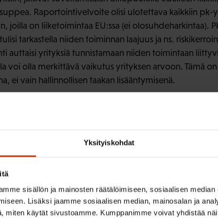
 suppea. Raportointivelvoite olisi ulotettava kaikkiin pk-yr
n, joilla on liiketoimintaa EU:ssa (ei olosuhdeharkintaa). P
tulisi tarkastella niiden toiminnan laajuus ja ns. riskikerr
i auttaisi yrityksiä tunnistamaan niiden toimintaan liittyvi
a voi olla merkittävä vaikutus yrityksen arvoon. Tämä on 
 ei vain hallinnollisen taakan lisääntymisenä.
a riippumattoman auditointijärjestelmän (ns. varmennus) 
 kannatettavaa, että siirrytään pois vapaaehtoisuudesta j
riin. Tarvitaan yhtäläiset standardit kaikille. Luotettav
Yksityiskohdat
ten kestävyysraportointi saadaan vertailukelpoiseksi ja 
nin sisällyttäminen toimintakertomukseen on kannatettav
itä
tilinpäätöksen että kestävyysraportoinnin. Tämä edellyttää 
mme sisällön ja mainosten räätälöimiseen, sosiaalisen median
 auditoinnin osaamista varmentavalta taholta, mikä on 
iseen. Lisäksi jaamme sosiaalisen median, mainosalan ja analy
amisen kehittämisessä.
, miten käytät sivustoamme. Kumppanimme voivat yhdistää näitä t