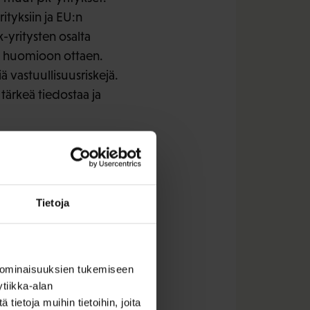
ityksiin ja EU:n
k-yritysten osalta
oin huomioon ottaen.
ä vastuullisuusriskejä.
tärkeä tiedostaa ja
pitäisi koskea kaiken
a kestävyysinformaatio
uuden varmistamiseksi
Tietoja
yhdenmukaiseksi.
aa sekä se, että sama
kuitenkin riittävää
 ominaisuuksien tukemiseen
syytä huomioida
tiikka-alan
ietoja muihin tietoihin, joita