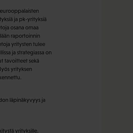
n eurooppalaisten
ksiä ja pk-yrityksiä
ietoja osana omaa
llään raportoinnin
toja yritysten tulee
lissa ja strategiassa on
t tavoitteet sekä
Myös yrityksen
rkennettu.
edon läpinäkyvyys ja
tystä yrityksille.