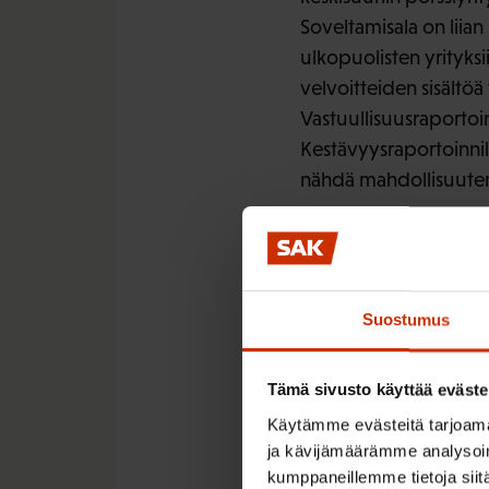
Soveltamisala on liian
ulkopuolisten yrityksii
velvoitteiden sisältöä 
Vastuullisuusraportoint
Kestävyysraportoinnill
nähdä mahdollisuutena,
2) Myös luotettavan j
kokoisia yrityksiä. On
tulee varmennuksen pii
Suostumus
on tärkeää pohtia, mi
3) Kestävyysraportoin
Tämä sivusto käyttää eväste
taho tarkastaisi sekä 
Käytämme evästeitä tarjoama
kestävyysraportoinnin
ja kävijämäärämme analysoim
tilintarkastusalan osa
kumppaneillemme tietoja siitä