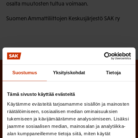
osalta muutosten tultua voimaan.
Suomen Ammattiliittojen Keskusjärjestö SAK ry
Suostumus
Yksityiskohdat
Tietoja
Tilaa SAK:n uutiskirje ja pysy kartalla
tapahtumista
Tämä sivusto käyttää evästeitä
SAK:n uutiskirje tarjoaa viikottain tutkittua tietoa,
Käytämme evästeitä tarjoamamme sisällön ja mainosten
asiantuntijoiden näkemyksiä ja analyysejä.
räätälöimiseen, sosiaalisen median ominaisuuksien
tukemiseen ja kävijämäärämme analysoimiseen. Lisäksi
jaamme sosiaalisen median, mainosalan ja analytiikka-
alan kumppaneillemme tietoja siitä, miten käytät