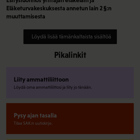
Eläketurvakeskuksesta annetun lain 2 §:n
muuttamisesta
Löydä lisää tämänkaltaista sisältöä
Pikalinkit
Liity ammattiliittoon
Löydä oma ammattiliittosi ja liity jo tänään.
Pysy ajan tasalla
Tilaa SAK:n uutiskirje.