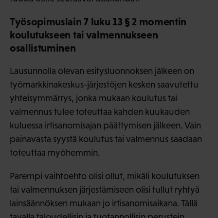
Työsopimuslain 7 luku 13 § 2 momentin
koulutukseen tai valmennukseen
osallistuminen
Lausunnolla olevan esitysluonnoksen jälkeen on
työmarkkinakeskus-järjestöjen kesken saavutettu
yhteisymmärrys, jonka mukaan koulutus tai
valmennus tulee toteuttaa kahden kuukauden
kuluessa irtisanomisajan päättymisen jälkeen. Vain
painavasta syystä koulutus tai valmennus saadaan
toteuttaa myöhemmin.
Parempi vaihtoehto olisi ollut, mikäli koulutuksen
tai valmennuksen järjestämiseen olisi tullut ryhtyä
lainsäännöksen mukaan jo irtisanomisaikana. Tällä
tavalla taloudellisin ja tuotannollisin perustein