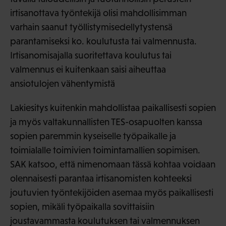
irtisanottava työntekijä olisi mahdollisimman
varhain saanut työllistymisedellytystensä
parantamiseksi ko. koulutusta tai valmennusta.
Irtisanomisajalla suoritettava koulutus tai
valmennus ei kuitenkaan saisi aiheuttaa
ansiotulojen vähentymistä
Lakiesitys kuitenkin mahdollistaa paikallisesti sopien
ja myös valtakunnallisten TES-osapuolten kanssa
sopien paremmin kyseiselle työpaikalle ja
toimialalle toimivien toimintamallien sopimisen.
SAK katsoo, että nimenomaan tässä kohtaa voidaan
olennaisesti parantaa irtisanomisten kohteeksi
joutuvien työntekijöiden asemaa myös paikallisesti
sopien, mikäli työpaikalla sovittaisiin
joustavammasta koulutuksen tai valmennuksen