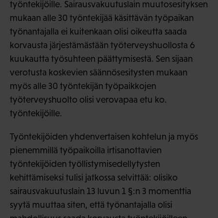
työntekijöille. Sairausvakuutuslain muutosesityksen
mukaan alle 30 työntekijää käsittävän työpaikan
työnantajalla ei kuitenkaan olisi oikeutta saada
korvausta järjestämästään työterveyshuollosta 6
kuukautta työsuhteen päättymisestä. Sen sijaan
verotusta koskevien säännösesitysten mukaan
myös alle 30 työntekijän työpaikkojen
työterveyshuolto olisi verovapaa etu ko.
työntekijöille.
Työntekijöiden yhdenvertaisen kohtelun ja myös
pienemmillä työpaikoilla irtisanottavien
työntekijöiden työllistymisedellytysten
kehittämiseksi tulisi jatkossa selvittää: olisiko
sairausvakuutuslain 13 luvun 1 §:n 3 momenttia
syytä muuttaa siten, että työnantajalla olisi