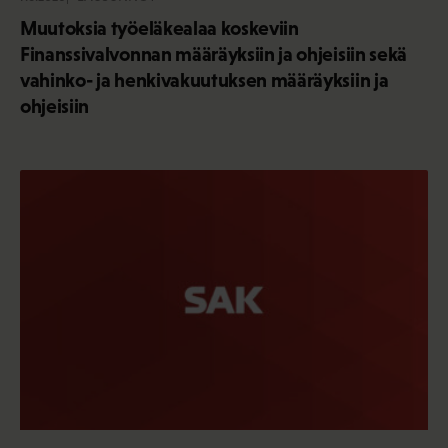
Muutoksia työeläkealaa koskeviin
Finanssivalvonnan määräyksiin ja ohjeisiin sekä
vahinko- ja henkivakuutuksen määräyksiin ja
ohjeisiin