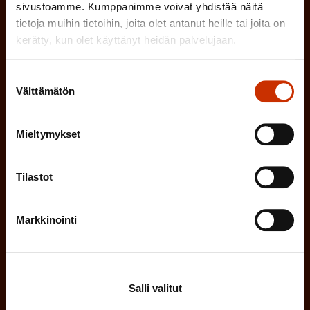
sivustoamme. Kumppanimme voivat yhdistää näitä
(
Etunimi
tietoja muihin tietoihin, joita olet antanut heille tai joita on
P
kerätty, kun olet käyttänyt heidän palvelujaan.
a
(
Suostumuksen
Sukunimi
k
Välttämätön
valinta
P
o
a
l
Mieltymykset
(
Sähköpostiosoite
k
l
P
o
i
Tilastot
a
l
Mikä tai mitkä näistä kuvaavat sinua
n
k
l
parhaiten?
Markkinointi
e
o
i
n
l
LUOTTAMUSMIES
n
)
l
e
Salli valitut
TYÖSUOJELUVALTUUTETTU
i
n