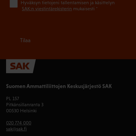
(Pa
Hyväksyn tietojeni tallentamisen ja käsittelyn
SAK:n viestintärekisterin
mukaisesti *
Tilaa
Suomen Ammattiliittojen Keskusjärjestö SAK
PL 157
Pitkänsillanranta 3
00530 Helsinki
020 774 000
sak@sak.fi