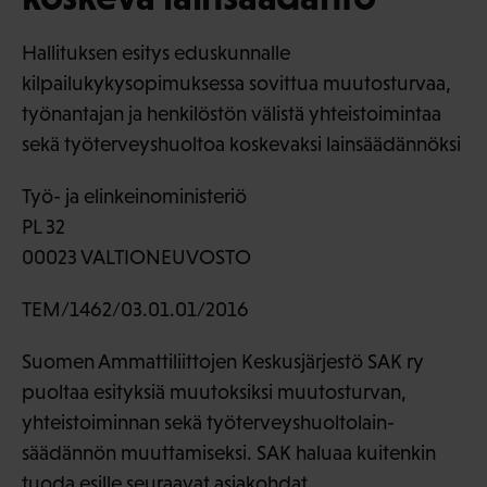
Hallituksen esitys eduskunnalle
kilpailukykysopimuksessa sovittua muutosturvaa,
työnantajan ja henkilöstön välistä yhteistoimintaa
sekä työterveyshuoltoa koskevaksi lainsäädännöksi
Työ- ja elinkeinoministeriö
PL 32
00023 VALTIONEUVOSTO
TEM/1462/03.01.01/2016
Suomen Ammattiliittojen Keskusjärjestö SAK ry
puoltaa esityksiä muutoksiksi muutosturvan,
yhteistoiminnan sekä työterveyshuoltolain-
säädännön muuttamiseksi. SAK haluaa kuitenkin
tuoda esille seuraavat asiakohdat.