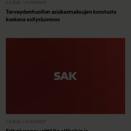
6.8.2026
LAUSUNNOT
Terveydenhuollon asiakasmaksujen korotusta
koskeva esitysluonnos
5.8.2026
LAUSUNNOT
Esitysluonnos yrittäjän eläkelain ja