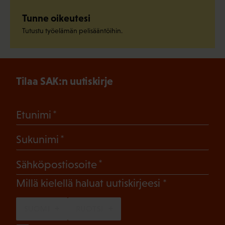
Tunne oikeutesi
Tutustu työelämän pelisääntöihin.
Tilaa SAK:n uutiskirje
(Pakollinen)
Etunimi
(Pakollinen)
Sukunimi
(Pakollinen)
Sähköpostiosoite
(Pakollinen)
Millä kielellä haluat uutiskirjeesi
SUOMI
RUOTSI