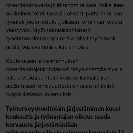
toteuttamistavasta jo irtisanomisaikana. Paikallinen
sopiminen toimii tässä siis oikeasti parhaimmillaan
työntekijöiden eduksi, jollaisen toiminnan toivoisi
yleistyvän. Myös toimialakohtaisesti
työehtosopimusosapuolet voisivat myös sopia
näistä joustavammista käytännöistä.
Koulutuksen tai valmennuksen
toteuttamisajankohdan sääntelyä esitetyllä tavalla
tulisi arvioida sen toimivuuden kannalta kun
uudistuksen toimivuudesta on saatu riittävästi
työpaikkatason kokemuksia.
Työterveyshuoltolain järjestäminen kuusi
kuukautta ja työnantajan oikeus saada
korvausta järjestämästään
työterveyshuollosta sairausvakuutuslain 13