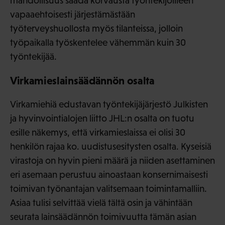
mahdollisuus saada korvausta työntekijöilleen
vapaaehtoisesti järjestämästään
työterveyshuollosta myös tilanteissa, jolloin
työpaikalla työskentelee vähemmän kuin 30
työntekijää.
Virkamieslainsäädännön osalta
Virkamiehiä edustavan työntekijäjärjestö Julkisten
ja hyvinvointialojen liitto JHL:n osalta on tuotu
esille näkemys, että virkamieslaissa ei olisi 30
henkilön rajaa ko. uudistusesitysten osalta. Kyseisiä
virastoja on hyvin pieni määrä ja niiden asettaminen
eri asemaan perustuu ainoastaan konsernimaisesti
toimivan työnantajan valitsemaan toimintamalliin.
Asiaa tulisi selvittää vielä tältä osin ja vähintään
seurata lainsäädännön toimivuutta tämän asian