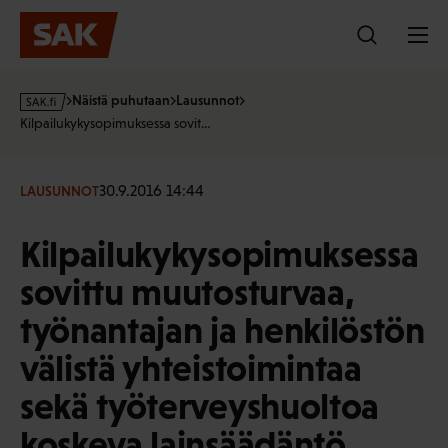
Hyppää
sisältöön
s
Näistä puhutaan
Lausunnot
a
Kilpailukykysopimuksessa sovit…
k
·
f
30.9.2016 14:44
LAUSUNNOT
i
Kilpailukykysopimuksessa
sovittu muutosturvaa,
työnantajan ja henkilöstön
välistä yhteistoimintaa
sekä työterveyshuoltoa
koskeva lainsäädäntö