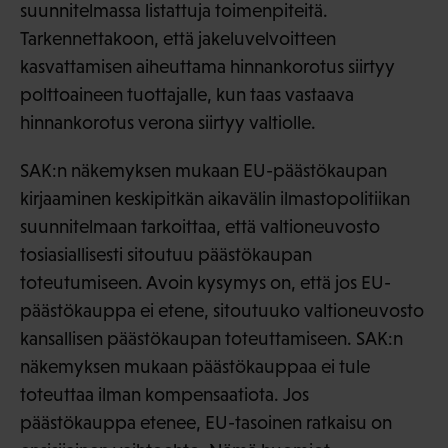
suunnitelmassa listattuja toimenpiteitä.
Tarkennettakoon, että jakeluvelvoitteen
kasvattamisen aiheuttama hinnankorotus siirtyy
polttoaineen tuottajalle, kun taas vastaava
hinnankorotus verona siirtyy valtiolle.
SAK:n näkemyksen mukaan EU-päästökaupan
kirjaaminen keskipitkän aikavälin ilmastopolitiikan
suunnitelmaan tarkoittaa, että valtioneuvosto
tosiasiallisesti sitoutuu päästökaupan
toteutumiseen. Avoin kysymys on, että jos EU-
päästökauppa ei etene, sitoutuuko valtioneuvosto
kansallisen päästökaupan toteuttamiseen. SAK:n
näkemyksen mukaan päästökauppaa ei tule
toteuttaa ilman kompensaatiota. Jos
päästökauppa etenee, EU-tasoinen ratkaisu on