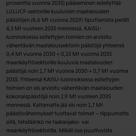
prosenttia vuonna 2035) pääseminen edellyttää
LULUCF-sektorille kuuluvien maatalouden
päästöjen (8,6 Mt vuonna 2019) tiputtamista peräti
4,3 Mt vuoteen 2035 mennessä. KAISU-
luonnoksessa esitettyjen toimien on arvioitu
vähentävän maataloussektorin päästöjä yhteensä
0,4 Mt vuonna 2030 + 0,15 Mt vuonna 2035
maankäyttösektorille kuuluvia maatalouden
päästöjä noin 1,7 Mt vuonna 2030 + 0,7 Mt vuonna
2035. Yhteensä KAISU-luonnoksessa esitettyjen
toimien on siis arvioitu vähentävän maatalouden
kokonaispäästöjä noin 2,9 Mt vuoteen 2035
mennessä. Kattamatta jää siis noin 1,7 Mt
päästövähennykset tuottavat toimet – riippumatta
siitä, tehdäänkö ne taakanjako- vai
maankäyttösektorilla. Mikäli osa puuttuvista