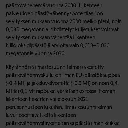
päästövähenemä vuonna 2030. Liikenteen
palveluiden päästövähennyspotentiaali on
selvityksen mukaan vuonna 2030 melko pieni, noin
0,080 megatonnia. Yhdistetyt kuljetukset voisivat
selvityksen mukaan vähentää liikenteen
hiilidioksidipäästöjä arviolta vain 0,018–0,030
megatonnia vuonna 2030.
Käytännössä ilmastosuunnitelmassa esitetty
päästövähennyskuilu on ilman EU-päästökauppaa
(-0,4 Mt) ja jakeluvelvoitetta (-0,3 Mt) on noin 0,4
Mt tai 0,1 Mt riippuen verrataanko fossiilittoman
liikenteen tiekartan vai elokuun 2021
perusennusteen lukuihin. Ilmastosuunnitelman
luvut osoittavat, että liikenteen
päästövähennystavoitteisiin ei päästä ilman kaikkia