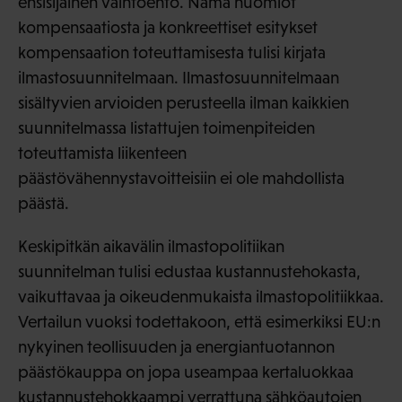
ensisijainen vaihtoehto. Nämä huomiot
kompensaatiosta ja konkreettiset esitykset
kompensaation toteuttamisesta tulisi kirjata
ilmastosuunnitelmaan. Ilmastosuunnitelmaan
sisältyvien arvioiden perusteella ilman kaikkien
suunnitelmassa listattujen toimenpiteiden
toteuttamista liikenteen
päästövähennystavoitteisiin ei ole mahdollista
päästä.
Keskipitkän aikavälin ilmastopolitiikan
suunnitelman tulisi edustaa kustannustehokasta,
vaikuttavaa ja oikeudenmukaista ilmastopolitiikkaa.
Vertailun vuoksi todettakoon, että esimerkiksi EU:n
nykyinen teollisuuden ja energiantuotannon
päästökauppa on jopa useampaa kertaluokkaa
kustannustehokkaampi verrattuna sähköautojen