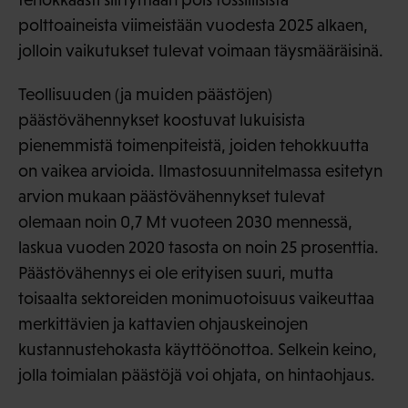
polttoaineista viimeistään vuodesta 2025 alkaen,
jolloin vaikutukset tulevat voimaan täysmääräisinä.
Teollisuuden (ja muiden päästöjen)
päästövähennykset koostuvat lukuisista
pienemmistä toimenpiteistä, joiden tehokkuutta
on vaikea arvioida. Ilmastosuunnitelmassa esitetyn
arvion mukaan päästövähennykset tulevat
olemaan noin 0,7 Mt vuoteen 2030 mennessä,
laskua vuoden 2020 tasosta on noin 25 prosenttia.
Päästövähennys ei ole erityisen suuri, mutta
toisaalta sektoreiden monimuotoisuus vaikeuttaa
merkittävien ja kattavien ohjauskeinojen
kustannustehokasta käyttöönottoa. Selkein keino,
jolla toimialan päästöjä voi ohjata, on hintaohjaus.