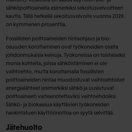
sähköpolttoaineita esimerkiksi sekoitusvelvoitteen
kautta. Tällä hetkellä sekoitusvelvoite vuonna 2028
on kymmenen prosenttia.
Fossiilisten polttoaineiden hintaohjaus ja bio-
osuuden korottaminen ovat työkoneiden osalta
johdonmukaisia keinoja. Työkoneissa on toistaiseksi
monia kohteita, joissa sähköistäminen ei ole
vaihtoehto, mutta korottamalla fossiilisten
polttoaineiden hintaa muodostuvat vaihtoehtoiset
energialähteet (esimerkiksi sähkö ja uusiutuvat
polttoaineet) varteenotettaviksi vaihtoehdoiksi.
Sähkö- ja biokaasua käyttävien työkoneiden
hankintatuen käyttöönottoa on syytä selvittää.
Jätehuolto