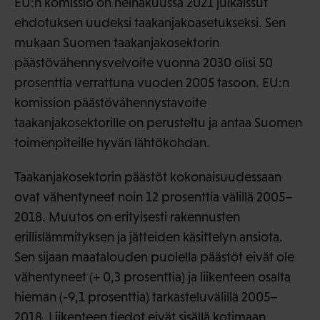
EU:n komissio on heinäkuussa 2021 julkaissut
ehdotuksen uudeksi taakanjakoasetukseksi. Sen
mukaan Suomen taakanjakosektorin
päästövähennysvelvoite vuonna 2030 olisi 50
prosenttia verrattuna vuoden 2005 tasoon. EU:n
komission päästövähennystavoite
taakanjakosektorille on perusteltu ja antaa Suomen
toimenpiteille hyvän lähtökohdan.
Taakanjakosektorin päästöt kokonaisuudessaan
ovat vähentyneet noin 12 prosenttia välillä 2005–
2018. Muutos on erityisesti rakennusten
erillislämmityksen ja jätteiden käsittelyn ansiota.
Sen sijaan maatalouden puolella päästöt eivät ole
vähentyneet (+ 0,3 prosenttia) ja liikenteen osalta
hieman (-9,1 prosenttia) tarkasteluvälillä 2005–
2018. Liikenteen tiedot eivät sisällä kotimaan