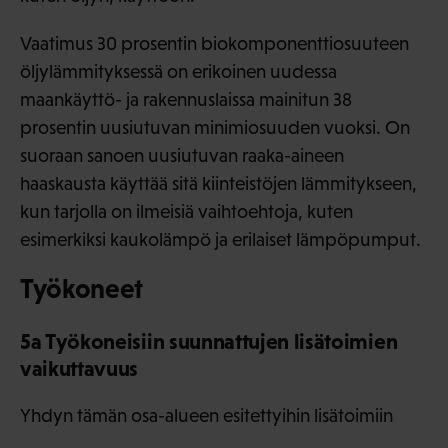
Vaatimus 30 prosentin biokomponenttiosuuteen
öljylämmityksessä on erikoinen uudessa
maankäyttö- ja rakennuslaissa mainitun 38
prosentin uusiutuvan minimiosuuden vuoksi. On
suoraan sanoen uusiutuvan raaka-aineen
haaskausta käyttää sitä kiinteistöjen lämmitykseen,
kun tarjolla on ilmeisiä vaihtoehtoja, kuten
esimerkiksi kaukolämpö ja erilaiset lämpöpumput.
Työkoneet
5a Työkoneisiin suunnattujen lisätoimien
vaikuttavuus
Yhdyn tämän osa-alueen esitettyihin lisätoimiin