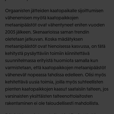
Orgaanisten jätteiden kaatopaikalle sijoittumisen
vähenemisen myötä kaatopaikkojen
metaanipäästöt ovat vähentyneet eniten vuoden
2005 jälkeen. Skenaarioissa saman trendin
oletetaan jatkuvan. Koska mädätyksen
metaanipäästöt ovat hienoisessa kasvussa, on tätä
kehitystä pysäyttäviin toimiin kiinnitettävä
suunnitelmassa erityistä huomiota samalla kun
varmistetaan, että kaatopaikkojen metaanipäästöt
vähenevät nopeassa tahdissa edelleen. Olisi myös
kehitettävä uusia toimia, joilla myös suhteellisten
pienten kaatopaikkojen kaasut saataisiin talteen, jos
varsinaisten yksittäisten talteenottolaitosten
rakentaminen ei ole taloudellisesti mahdollista.