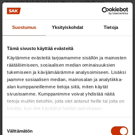
toimista halutaan toteuttaa suunnitellussa
aikataulussa taakanjakosektorilla, tulee KAISUa
päivittää sen mukaisesti. Parhaillaan valmisteilla on
Suostumus
Yksityiskohdat
Tietoja
myös maankäyttösektorin ilmastosuunnitelma
MISU, joka ei ole vielä valmistunut.
Maankäyttösektorille suunniteltuja
Tämä sivusto käyttää evästeitä
päästövähennystoimia ja niiden vaikutusta noin 1,7
Käytämme evästeitä tarjoamamme sisällön ja mainosten
Mt edestä puuttuviin päästövähennyksiin ei voi siis
räätälöimiseen, sosiaalisen median ominaisuuksien
vielä arvioida.
tukemiseen ja kävijämäärämme analysoimiseen. Lisäksi
jaamme sosiaalisen median, mainosalan ja analytiikka-
Yhteenvetona todettakoon, että KAISU-
alan kumppaneillemme tietoja siitä, miten käytät
luonnoksessa esitetty maataloussektorin
sivustoamme. Kumppanimme voivat yhdistää näitä
päästövähennystavoite vuodelle 2035 on sekä
tietoja muihin tietoihin, joita olet antanut heille tai joita on
kerätty, kun olet käyttänyt heidän palvelujaan.
muiden taakanjakosektorin sektoreiden
päästövähennystavoitteisiin (esimerkiksi liikenne)
Suostumuksen
että hallituksen omaan maatalouden
Välttämätön
valinta