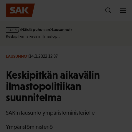
Hyppää
sisältöön
s
Näistä puhutaan
Lausunnot
a
Keskipitkän aikavälin ilmastop…
k
·
f
14.1.2022 12:37
LAUSUNNOT
i
Keskipitkän aikavälin
ilmastopolitiikan
suunnitelma
SAK:n lausunto ympäristöministeriölle
Ympäristöministeriö