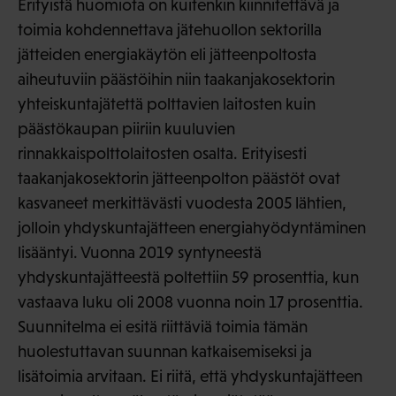
Erityistä huomiota on kuitenkin kiinnitettävä ja
toimia kohdennettava jätehuollon sektorilla
jätteiden energiakäytön eli jätteenpoltosta
aiheutuviin päästöihin niin taakanjakosektorin
yhteiskuntajätettä polttavien laitosten kuin
päästökaupan piiriin kuuluvien
rinnakkaispolttolaitosten osalta. Erityisesti
taakanjakosektorin jätteenpolton päästöt ovat
kasvaneet merkittävästi vuodesta 2005 lähtien,
jolloin yhdyskuntajätteen energiahyödyntäminen
lisääntyi. Vuonna 2019 syntyneestä
yhdyskuntajätteestä poltettiin 59 prosenttia, kun
vastaava luku oli 2008 vuonna noin 17 prosenttia.
Suunnitelma ei esitä riittäviä toimia tämän
huolestuttavan suunnan katkaisemiseksi ja
lisätoimia arvitaan. Ei riitä, että yhdyskuntajätteen