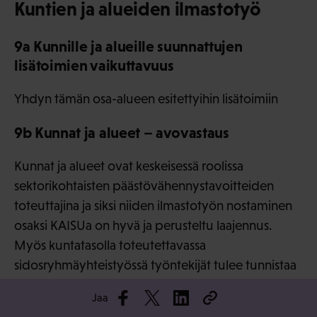
Kuntien ja alueiden ilmastotyö
9a Kunnille ja alueille suunnattujen
lisätoimien vaikuttavuus
Yhdyn tämän osa-alueen esitettyihin lisätoimiin
9b Kunnat ja alueet – avovastaus
Kunnat ja alueet ovat keskeisessä roolissa
sektorikohtaisten päästövähennystavoitteiden
toteuttajina ja siksi niiden ilmastotyön nostaminen
osaksi KAISUa on hyvä ja perusteltu laajennus.
Myös kuntatasolla toteutettavassa
sidosryhmäyhteistyössä työntekijät tulee tunnistaa
keskeisenä sidosryhmänä. Esimerkiksi
Jaa
Ympäristöministeriön Kuntien ilmastoratkaisut -