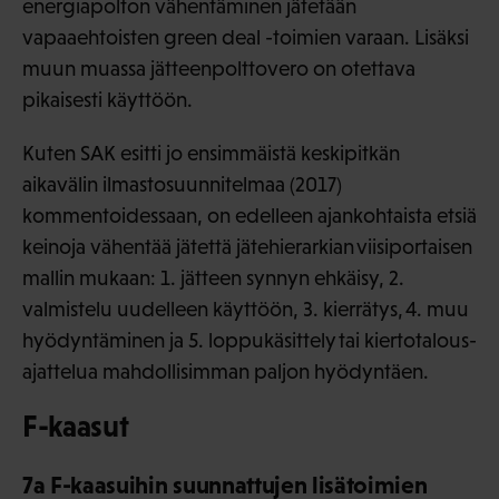
energiapolton vähentäminen jätetään
vapaaehtoisten green deal -toimien varaan. Lisäksi
muun muassa jätteenpolttovero on otettava
pikaisesti käyttöön.
Kuten SAK esitti jo ensimmäistä keskipitkän
aikavälin ilmastosuunnitelmaa (2017)
kommentoidessaan, on edelleen ajankohtaista etsiä
keinoja vähentää jätettä jätehierarkian viisiportaisen
mallin mukaan: 1. jätteen synnyn ehkäisy, 2.
valmistelu uudelleen käyttöön, 3. kierrätys, 4. muu
hyödyntäminen ja 5. loppukäsittely tai kiertotalous-
ajattelua mahdollisimman paljon hyödyntäen.
F-kaasut
7a F-kaasuihin suunnattujen lisätoimien