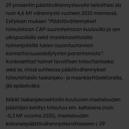
29 prosentin päästövähennystavoite tarkoittaisi siis
noin 4,6 Mt vähennystä vuoteen 2035 mennessä.
Esityksen mukaan
”Päästövähennykset
toteutetaan CAP-suunnitelmaan kuuluvilla ja sen
ulkopuolisilla sekä markkinaehtoisilla
toimenpiteillä tukien ruuantuotannon
kannattavuusedellytysten parantamista”.
Konkreettiset toimet tavoitteen toteuttamiseksi
sekä se, missä suhteessa päästövähennykset
toteutettaisiin taakanjako- ja maankäyttösektoreilla,
jää epäselväksi.
Mikäli taakanjakosektoriin kuuluvien maatalouden
päästöjen kehitys toteutuu em. kaltaisena (noin
-0,5 Mt vuonna 2035), maatalouden
kokonaispäästövähennystavoitteeseen (-29