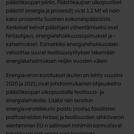
päästökaupan piiriin. Päästökaupan ulkopuoliset
päästöt (energia ja prosessit) ovat 1,2 Mt eli noin
kaksi prosenttia Suomen kokonaispäästöistä.
Keskeiset keinot päästöjen vähentämiseksi ovat
hintaohjaus, energiatehokkuussopimukset ja -
katselmukset. Esimerkiksi energiatehokkuuslaki
velvoittaa suuret teollisuusyritykset tekemään
energiakatselmuksen neljän vuoden välein
Energiaveron korotukset (kuten on tehty vuosina
2020 ja 2021) ovat johdonmukainen ohjauskeino
päästökaupan ulkopuolisille teollisuus- ja
energialaitoksille. Lisäksi niin sanotun
energiaveroleikkurin poisto (nostaa fossiilisten
polttoaineiden hintaa) ja teollisuuden sähköveron
alentaminen EU:n sallimaan minimiin kannustavat
tehokkaasti siirtymään pois fossiilisista