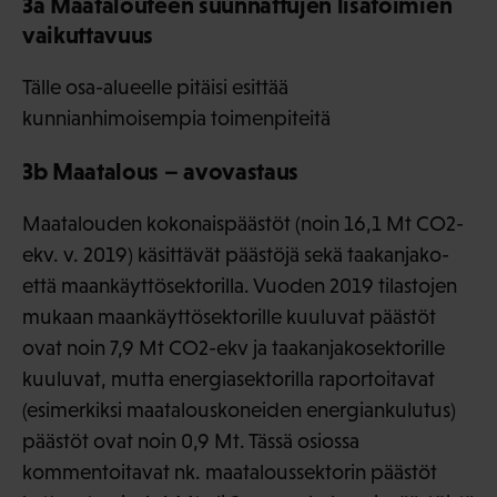
3a Maatalouteen suunnattujen lisätoimien
vaikuttavuus
Tälle osa-alueelle pitäisi esittää
kunnianhimoisempia toimenpiteitä
3b Maatalous – avovastaus
Maatalouden kokonaispäästöt (noin 16,1 Mt CO2-
ekv. v. 2019) käsittävät päästöjä sekä taakanjako-
että maankäyttösektorilla. Vuoden 2019 tilastojen
mukaan maankäyttösektorille kuuluvat päästöt
ovat noin 7,9 Mt CO2-ekv ja taakanjakosektorille
kuuluvat, mutta energiasektorilla raportoitavat
(esimerkiksi maatalouskoneiden energiankulutus)
päästöt ovat noin 0,9 Mt. Tässä osiossa
kommentoitavat nk. maataloussektorin päästöt