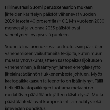
Hiilineutraali Suomi perusskenaarion mukaan
jätteiden käsittelyn päästöt vähenevät vuoden
2019 tasosta 40 prosenttia (= 0,1 Mt) vuoteen 2030
mennessä ja vuonna 2035 päästöt ovat
vähentyneet nykyisestä puoleen.
Suunnitelmaluonnoksessa on tuotu esiin päästöjen
vähenemiseen vaikuttaneita tekijöitä, kuten muun
muassa yhdyskuntajätteen kaatopaikkasijoituksen
väheneminen ja lisääntynyt jätteen energiakäyttö
jätelainsäädännön tiukkenemisesta johtuen. Myös
kaatopaikkakaasun talteenotto on lisääntynyt. Tällä
hetkellä kaatopaikkojen tuottama metaani on
merkittävin päästölähde jätteen käsittelyssä. Muita
päästölähteitä ovat kompostointi ja mädätys sekä
jäteveden puhdistus.