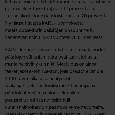
kattavat noin 6,6 Mt eli Suomen kokonaispäästöistä
(pl. maankäyttösektori) noin 12 prosenttia ja
taakanjakosektorin päästöistä runsaat 20 prosenttia.
Nyt lausuttavassa KAISU-luonnoksessa
maataloussektorin päästöjen on suunniteltu
vähenevän noin 0,5 Mt vuoteen 2035 mennessä.
KAISU-luonnoksessa esitetyt toimet maatalouden
päästöjen vähentämiseksi ovat kannatettavia,
mutta ne eivät yksin riitä. Maatalous on ainoa
taakanjakosektorin sektori, jolla päästöt eivät ole
2000-luvun aikana vähentyneet.
Taakanjakosektorin toisiksi merkittävämpänä
päästölähteenä maataloussektorille olisi
perusteltua esittää nyt esitettyjä
kunnianhimoisempia päästövähennystavoitteita.
Taakanjakosektorin kokonaispäästökuilun (5,6 Mt