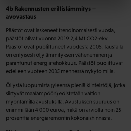
4b Rakennusten erillislämmitys –
avovastaus
Päästöt ovat laskeneet trendinomaisesti vuosia,
päästöt olivat vuonna 2019 2,4 Mt CO2-ekv.
Päästöt ovat puolittuneet vuodesta 2005. Taustalla
on erityisesti öljylämmityksen väheneminen ja
parantunut energiatehokkuus. Päästöt puolittuvat
edelleen vuoteen 2035 mennessä nykytoimilla.
Öljystä luopumista (yleensä pieniä kiinteistöjä, jotka
siirtyvät maalämpöön) edistetään valtion
myöntämillä avustuksilla. Avustuksen suuruus on
enimmillään 4 000 euroa, mikä on arviolta noin 25
prosenttia energiaremontin kokonaishinnasta.