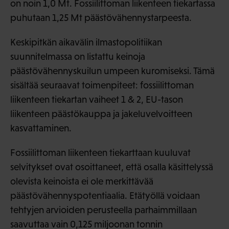
on noin 1,0 Mt. Fossiilittoman liikenteen tiekartassa
puhutaan 1,25 Mt päästövähennystarpeesta.
Keskipitkän aikavälin ilmastopolitiikan
suunnitelmassa on listattu keinoja
päästövähennyskuilun umpeen kuromiseksi. Tämä
sisältää seuraavat toimenpiteet: fossiilittoman
liikenteen tiekartan vaiheet 1 & 2, EU-tason
liikenteen päästökauppa ja jakeluvelvoitteen
kasvattaminen.
Fossiilittoman liikenteen tiekarttaan kuuluvat
selvitykset ovat osoittaneet, että osalla käsittelyssä
olevista keinoista ei ole merkittävää
päästövähennyspotentiaalia. Etätyöllä voidaan
tehtyjen arvioiden perusteella parhaimmillaan
saavuttaa vain 0,125 miljoonan tonnin