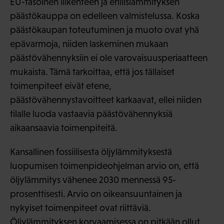
EU-tasoinen liikenteen ja erillislämmityksen
päästökauppa on edelleen valmistelussa. Koska
päästökaupan toteutuminen ja muoto ovat yhä
epävarmoja, niiden laskeminen mukaan
päästövähennyksiin ei ole varovaisuusperiaatteen
mukaista. Tämä tarkoittaa, että jos tällaiset
toimenpiteet eivät etene,
päästövähennystavoitteet karkaavat, ellei niiden
tilalle luoda vastaavia päästövähennyksiä
aikaansaavia toimenpiteitä.
Kansallinen fossiilisesta öljylämmityksestä
luopumisen toimenpideohjelman arvio on, että
öljylämmitys vähenee 2030 mennessä 95-
prosenttisesti. Arvio on oikeansuuntainen ja
nykyiset toimenpiteet ovat riittäviä.
Öljylämmityksen korvaamisessa on pitkään ollut