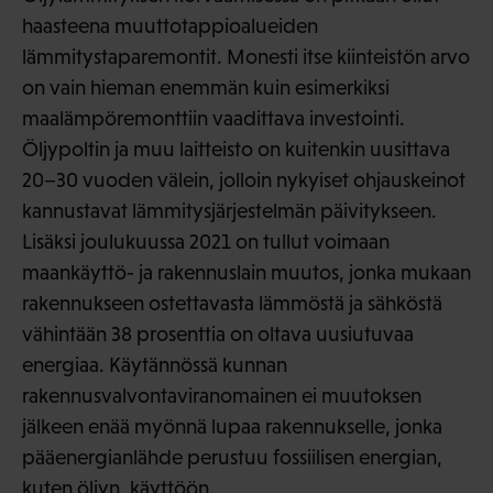
haasteena muuttotappioalueiden
lämmitystaparemontit. Monesti itse kiinteistön arvo
on vain hieman enemmän kuin esimerkiksi
maalämpöremonttiin vaadittava investointi.
Öljypoltin ja muu laitteisto on kuitenkin uusittava
20–30 vuoden välein, jolloin nykyiset ohjauskeinot
kannustavat lämmitysjärjestelmän päivitykseen.
Lisäksi joulukuussa 2021 on tullut voimaan
maankäyttö- ja rakennuslain muutos, jonka mukaan
rakennukseen ostettavasta lämmöstä ja sähköstä
vähintään 38 prosenttia on oltava uusiutuvaa
energiaa. Käytännössä kunnan
rakennusvalvontaviranomainen ei muutoksen
jälkeen enää myönnä lupaa rakennukselle, jonka
pääenergianlähde perustuu fossiilisen energian,
kuten öljyn, käyttöön.