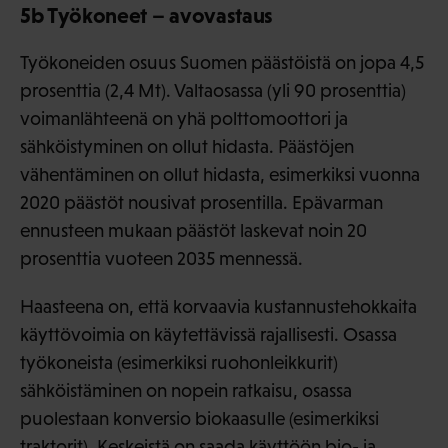
5b Työkoneet – avovastaus
Työkoneiden osuus Suomen päästöistä on jopa 4,5
prosenttia (2,4 Mt). Valtaosassa (yli 90 prosenttia)
voimanlähteenä on yhä polttomoottori ja
sähköistyminen on ollut hidasta. Päästöjen
vähentäminen on ollut hidasta, esimerkiksi vuonna
2020 päästöt nousivat prosentilla. Epävarman
ennusteen mukaan päästöt laskevat noin 20
prosenttia vuoteen 2035 mennessä.
Haasteena on, että korvaavia kustannustehokkaita
käyttövoimia on käytettävissä rajallisesti. Osassa
työkoneista (esimerkiksi ruohonleikkurit)
sähköistäminen on nopein ratkaisu, osassa
puolestaan konversio biokaasulle (esimerkiksi
traktorit). Keskeistä on saada käyttöön bio- ja