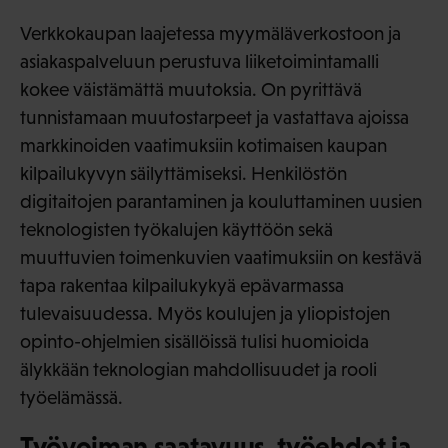
Verkkokaupan laajetessa myymäläverkostoon ja
asiakaspalveluun perustuva liiketoimintamalli
kokee väistämättä muutoksia. On pyrittävä
tunnistamaan muutostarpeet ja vastattava ajoissa
markkinoiden vaatimuksiin kotimaisen kaupan
kilpailukyvyn säilyttämiseksi. Henkilöstön
digitaitojen parantaminen ja kouluttaminen uusien
teknologisten työkalujen käyttöön sekä
muuttuvien toimenkuvien vaatimuksiin on kestävä
tapa rakentaa kilpailukykyä epävarmassa
tulevaisuudessa. Myös koulujen ja yliopistojen
opinto-ohjelmien sisällöissä tulisi huomioida
älykkään teknologian mahdollisuudet ja rooli
työelämässä.
Työvoiman saatavuus, työehdot ja