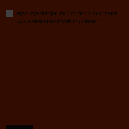
k
o
(
Hyväksyn tietojeni tallentamisen ja käsittelyn
P
l
SAK:n viestintärekisterin
mukaisesti *
a
l
k
i
o
n
l
e
l
i
n
n
)
e
n
)