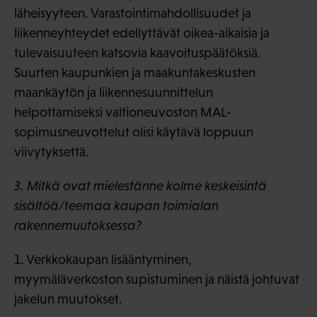
läheisyyteen. Varastointimahdollisuudet ja
liikenneyhteydet edellyttävät oikea-aikaisia ja
tulevaisuuteen katsovia kaavoituspäätöksiä.
Suurten kaupunkien ja maakuntakeskusten
maankäytön ja liikennesuunnittelun
helpottamiseksi valtioneuvoston MAL-
sopimusneuvottelut olisi käytävä loppuun
viivytyksettä.
3. Mitkä ovat mielestänne kolme keskeisintä
sisältöä/teemaa kaupan toimialan
rakennemuutoksessa?
1. Verkkokaupan lisääntyminen,
myymäläverkoston supistuminen ja näistä johtuvat
jakelun muutokset.