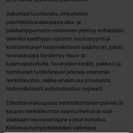
Vaikuttaisi luontevalta, että etenkin
päivittäistavarakaupassa aika- ja
paikkariippumaton ostaminen yleistyy entisestään.
Valmiiksi kerättyjen ostosten noutomyynti ja
kotitoimitukset todennäköisesti lisääntyvät, jolloin
tavarakauppa täydentyy tilaus- ja
kuljetuspalveluilla. Tavaroiden keräily, pakkaus ja
toimitukset työllistänevät jatkossa enemmän
henkilökuntaa, vaikka ainakin osa prosessista
todennäköisesti automatisoituu nopeasti.
Erikoistavarakaupassa henkilökohtainen palvelu ja
kaupan henkilökunnan asiantuntemus ja rooli
asiakkaan neuvonantajana voivat korostua.
Kestokulutushyödykkeiden valinnassa