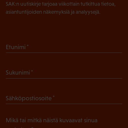
SAK:n uutiskirje tarjoaa viikottain tutkittua tietoa,
asiantuntijoiden näkemyksiä ja analyysejä.
(
Etunimi
P
a
(
Sukunimi
k
P
o
a
l
(
Sähköpostiosoite
k
l
P
o
i
a
l
Mikä tai mitkä näistä kuvaavat sinua
n
k