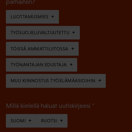
l
parhaiten?
e
o
i
n
l
LUOTTAMUSMIES
n
)
l
e
TYÖSUOJELUVALTUUTETTU
i
n
n
)
TÖISSÄ AMMATTILIITOSSA
e
n
TYÖNANTAJAN EDUSTAJA
)
MUU KIINNOSTUS TYÖELÄMÄASIOIHIN
(
Millä kielellä haluat uutiskirjeesi
P
SUOMI
RUOTSI
a