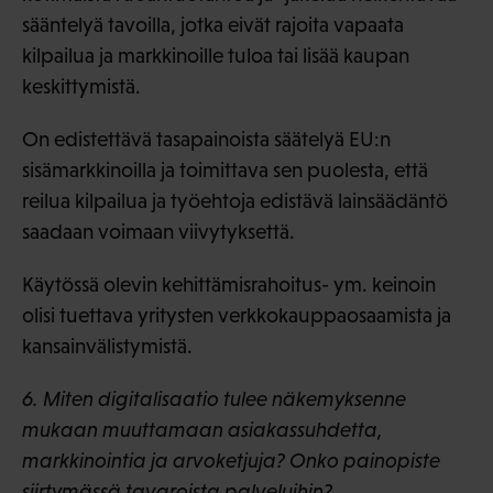
sääntelyä tavoilla, jotka eivät rajoita vapaata
kilpailua ja markkinoille tuloa tai lisää kaupan
keskittymistä.
On edistettävä tasapainoista säätelyä EU:n
sisämarkkinoilla ja toimittava sen puolesta, että
reilua kilpailua ja työehtoja edistävä lainsäädäntö
saadaan voimaan viivytyksettä.
Käytössä olevin kehittämisrahoitus- ym. keinoin
olisi tuettava yritysten verkkokauppaosaamista ja
kansainvälistymistä.
6. Miten digitalisaatio tulee näkemyksenne
mukaan muuttamaan asiakassuhdetta,
markkinointia ja arvoketjuja? Onko painopiste
siirtymässä tavaroista palveluihin?