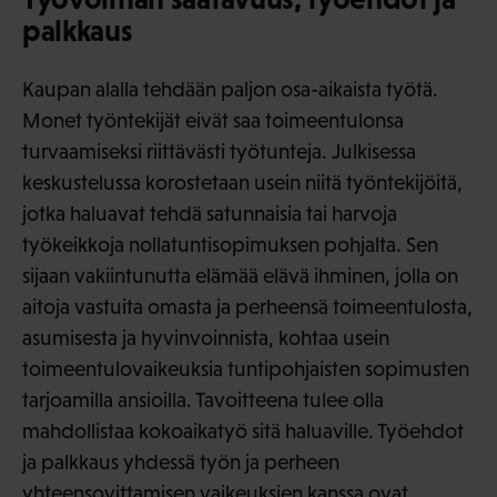
palkkaus
Kaupan alalla tehdään paljon osa-aikaista työtä.
Monet työntekijät eivät saa toimeentulonsa
turvaamiseksi riittävästi työtunteja. Julkisessa
keskustelussa korostetaan usein niitä työntekijöitä,
jotka haluavat tehdä satunnaisia tai harvoja
työkeikkoja nollatuntisopimuksen pohjalta. Sen
sijaan vakiintunutta elämää elävä ihminen, jolla on
aitoja vastuita omasta ja perheensä toimeentulosta,
asumisesta ja hyvinvoinnista, kohtaa usein
toimeentulovaikeuksia tuntipohjaisten sopimusten
tarjoamilla ansioilla. Tavoitteena tulee olla
mahdollistaa kokoaikatyö sitä haluaville. Työehdot
ja palkkaus yhdessä työn ja perheen
yhteensovittamisen vaikeuksien kanssa ovat