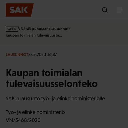
Hyppää
sisältöön
s
Näistä puhutaan
Lausunnot
a
Kaupan toimialan tulevaisuusse…
k
·
f
22.5.2020 16:37
LAUSUNNOT
i
Kaupan toimialan
tulevaisuusselonteko
SAK:n lausunto työ- ja elinkeinoministeriölle
Työ- ja elinkeinoministeriö
VN/5468/2020