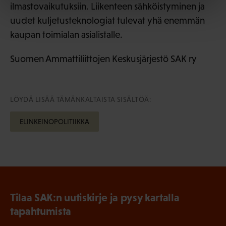
ilmastovaikutuksiin. Liikenteen sähköistyminen ja
uudet kuljetusteknologiat tulevat yhä enemmän
kaupan toimialan asialistalle.
Suomen Ammattiliittojen Keskusjärjestö SAK ry
LÖYDÄ LISÄÄ TÄMÄNKALTAISTA SISÄLTÖÄ:
ELINKEINOPOLITIIKKA
Tilaa SAK:n uutiskirje ja pysy kartalla
tapahtumista