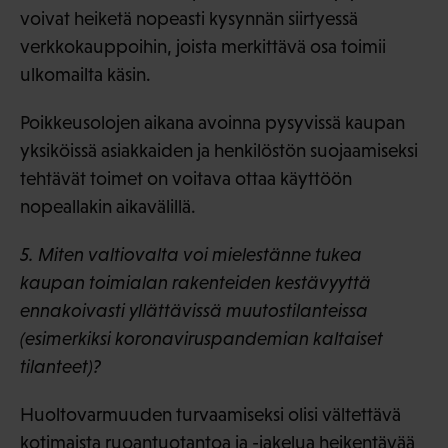
voivat heiketä nopeasti kysynnän siirtyessä
verkkokauppoihin, joista merkittävä osa toimii
ulkomailta käsin.
Poikkeusolojen aikana avoinna pysyvissä kaupan
yksiköissä asiakkaiden ja henkilöstön suojaamiseksi
tehtävät toimet on voitava ottaa käyttöön
nopeallakin aikavälillä.
5. Miten valtiovalta voi mielestänne tukea
kaupan toimialan rakenteiden kestävyyttä
ennakoivasti yllättävissä muutostilanteissa
(esimerkiksi koronaviruspandemian kaltaiset
tilanteet)?
Huoltovarmuuden turvaamiseksi olisi vältettävä
kotimaista ruoantuotantoa ja -jakelua heikentävää