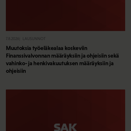
7.8.2026
LAUSUNNOT
Muutoksia työeläkealaa koskeviin
Finanssivalvonnan määräyksiin ja ohjeisiin sekä
vahinko- ja henkivakuutuksen määräyksiin ja
ohjeisiin