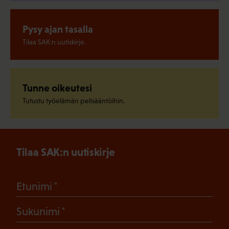
Pysy ajan tasalla
Tilaa SAK:n uutiskirje.
Tunne oikeutesi
Tutustu työelämän pelisääntöihin.
Tilaa SAK:n uutiskirje
(Pakollinen)
Etunimi
(Pakollinen)
Sukunimi