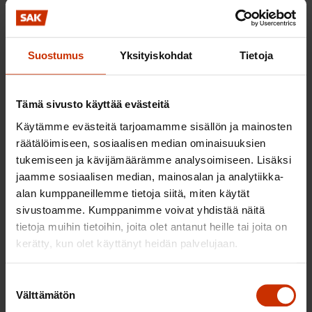
asiakaspalvelun henkilökunta luo lisäarvoa
kuluttajalle ja kilpailuetua työnantajalleen
toimimalla tuotteiden suosittelijana sekä
Suostumus
Yksityiskohdat
Tietoja
esittelijänä. Myös erikoiskaupan puolella
kuluttajatoimitusten nopeus noussee
kilpailutekijäksi.
Tämä sivusto käyttää evästeitä
Käytämme evästeitä tarjoamamme sisällön ja mainosten
Tulevaisuusselon valmistelu
räätälöimiseen, sosiaalisen median ominaisuuksien
tukemiseen ja kävijämäärämme analysoimiseen. Lisäksi
7. Mitä tulee mielestänne huomioida kaupan
jaamme sosiaalisen median, mainosalan ja analytiikka-
alan kumppaneillemme tietoja siitä, miten käytät
tulevaisuusselonteon valmistelussa?
sivustoamme. Kumppanimme voivat yhdistää näitä
tietoja muihin tietoihin, joita olet antanut heille tai joita on
Kaupan alan työtehtävät saattavat eriytyä
kerätty, kun olet käyttänyt heidän palvelujaan.
entisestään digitalisaation ja verkkokaupan kasvun
myötä: elintarvikkeiden ja päivittäistavaroiden
Suostumuksen
kaupassa tehokasta logistiikkaa ja nopeita
Välttämätön
valinta
toimituksia hoitava työvoima ja toisaalta