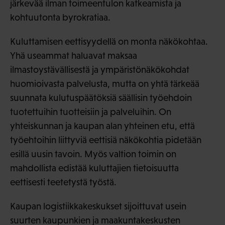
järkevää ilman toimeentulon katkeamista ja
kohtuutonta byrokratiaa.
Kuluttamisen eettisyydellä on monta näkökohtaa.
Yhä useammat haluavat maksaa
ilmastoystävällisestä ja ympäristönäkökohdat
huomioivasta palvelusta, mutta on yhtä tärkeää
suunnata kulutuspäätöksiä säällisin työehdoin
tuotettuihin tuotteisiin ja palveluihin. On
yhteiskunnan ja kaupan alan yhteinen etu, että
työehtoihin liittyviä eettisiä näkökohtia pidetään
esillä uusin tavoin. Myös valtion toimin on
mahdollista edistää kuluttajien tietoisuutta
eettisesti teetetystä työstä.
Kaupan logistiikkakeskukset sijoittuvat usein
suurten kaupunkien ja maakuntakeskusten