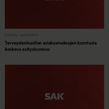
6.8.2026
LAUSUNNOT
Terveydenhuollon asiakasmaksujen korotusta
koskeva esitysluonnos