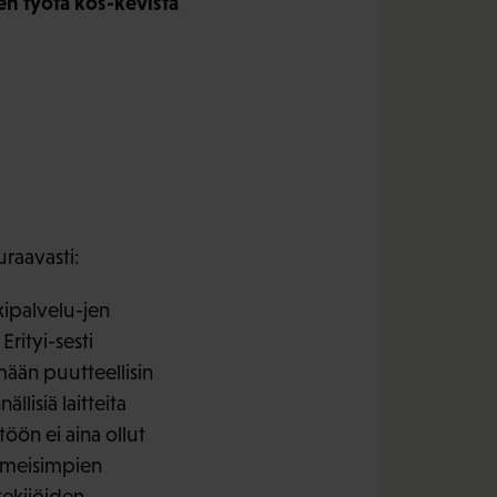
en työtä kos-kevista
uraavasti:
kipalvelu-jen
Erityi-sesti
mään puutteellisin
llisiä laitteita
öön ei aina ollut
iimeisimpien
tekijöiden