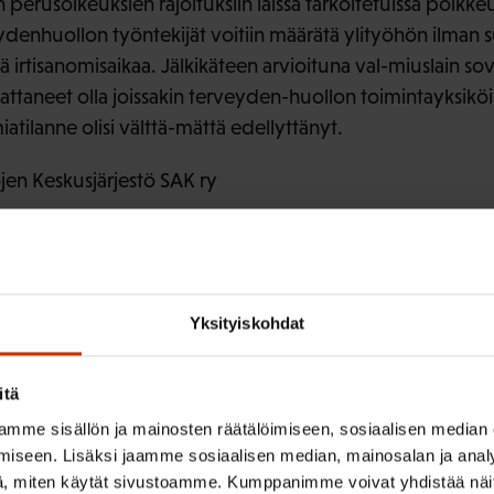
 perusoikeuksien rajoituksiin laissa tarkoitetuissa poikkeu
ydenhuollon työntekijät voitiin määrätä ylityöhön ilman
 irtisanomisaikaa. Jälkikäteen arvioituna val-miuslain so
attaneet olla joissakin terveyden-huollon toimintayksiköi
atilanne olisi välttä-mättä edellyttänyt.
en Keskusjärjestö SAK ry
Yksityiskohdat
ISTA SISÄLTÖÄ:
itä
TYÖSUOJELU
mme sisällön ja mainosten räätälöimiseen, sosiaalisen median
iseen. Lisäksi jaamme sosiaalisen median, mainosalan ja analy
, miten käytät sivustoamme. Kumppanimme voivat yhdistää näitä t