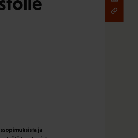
stölle
eissopimuksista ja