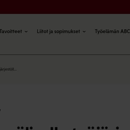
o
Tavoitteet
Liitot ja sopimukset
Työelämän ABC
järjestöll…
7