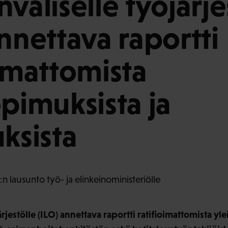
väliselle työjärje
annettava raportti
oimattomista
opimuksista ja
uksista
n lausunto työ- ja elinkeinoministeriölle
ärjestölle (ILO) annettava raportti ratifioimattomista yl