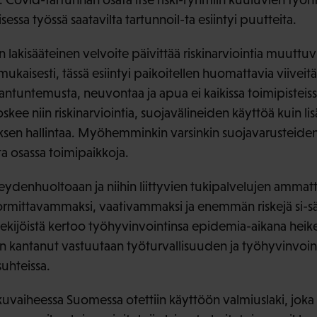
essa työssä saatavilta tartunnoil-ta esiintyi puutteita.
n lakisääteinen velvoite päivittää riskinarviointia muuttuv
ukaisesti, tässä esiintyi paikoitellen huomattavia viivei
ntuntemusta, neuvontaa ja apua ei kaikissa toimipisteissä 
ee niin riskinarviointia, suojavälineiden käyttöä kuin li
sen hallintaa. Myöhemminkin varsinkin suojavarusteiden
ta osassa toimipaikkoja.
rveydenhuoltoaan ja niihin liittyvien tukipalvelujen ammatt
rmittavammaksi, vaativammaksi ja enemmän riskejä si-sä
ekijöistä kertoo työhyvinvointinsa epidemia-aikana heik
rin kantanut vastuutaan työturvallisuuden ja työhyvinvoin
suhteissa.
vaiheessa Suomessa otettiin käyttöön valmiuslaki, joka 