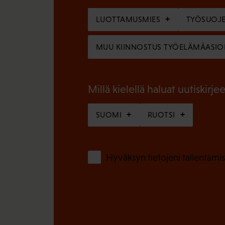
k
l
o
LUOTTAMUSMIES
TYÖSUOJE
i
l
n
MUU KIINNOSTUS TYÖELÄMÄASIO
l
e
i
n
n
Millä kielellä haluat uutiskirjee
)
e
SUOMI
RUOTSI
n
)
Hyväksyn tietojeni tallentamis