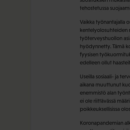
tehostetussa suojaamis
Vaikka työnantajalla o
kentelyolosuhteiden m
työterveyshuollon asia
hyödynnetty. Tämä kosk
fyysisen työkuormituk
edelleen ollut haastei
Useilla sosiaali- ja te
aikana muuttunut kuo
enemmistö alan työnt
ei ole riittävässä mää
poikkeuksellisissa olo
Koronapandemian alku