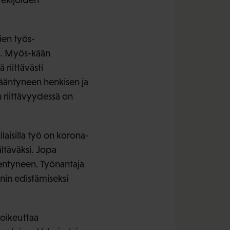
ien työs-
tä. Myös-kään
riittävästi
sääntyneen henkisen ja
 riittävyydessä on
ilaisilla työ on korona-
ltäväksi. Jopa
entyneen. Työnantaja
nin edistämiseksi
oikeuttaa