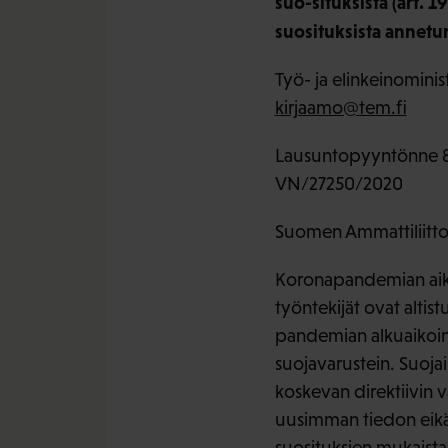
suo-situksista (art. 
suosituksista annetu
Työ- ja elinkeinominis
kirjaamo@tem.fi
Lausuntopyyntönne 8
VN/27250/2020
Suomen Ammattiliittoje
Koronapandemian aikana
työntekijät ovat altistu
pandemian alkuaikoina
suojavarustein. Suojaim
koskevan direktiivin v
uusimman tiedon eikä 
suosituksien mukaista