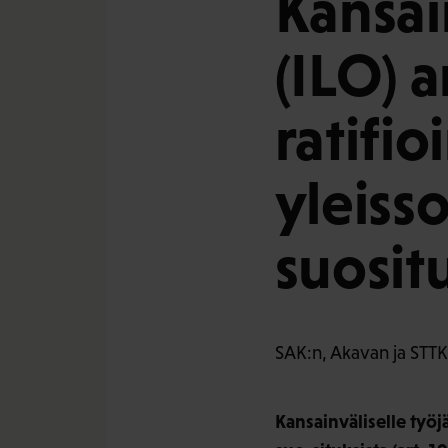
Kansain
(ILO) 
ratifi
yleiss
suosit
SAK:n, Akavan ja STTK:
Kansainväliselle työj