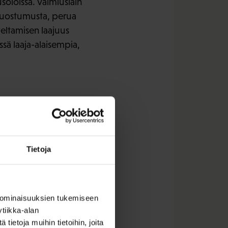
soloissa. Valmiuslain
 suostumusta, perua
veltamisen laajuus
ssä laaja-alaisempia,
Tietoja
 ominaisuuksien tukemiseen
tiikka-alan
ietoja muihin tietoihin, joita