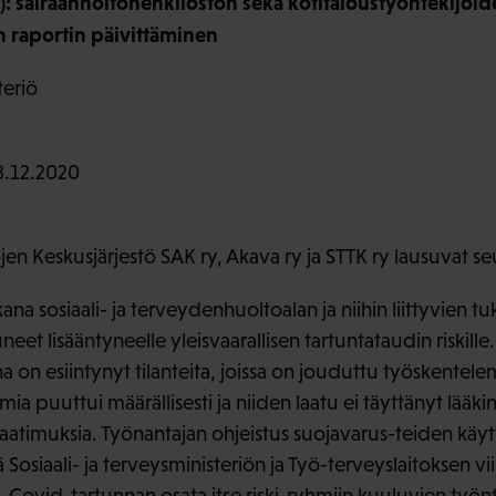
19): sairaanhoitohenkilöstön sekä kotitaloustyöntekijöid
n raportin päivittäminen
teriö
.12.2020
n Keskusjärjestö SAK ry, Akava ry ja STTK ry lausuvat se
 sosiaali- ja terveydenhuoltoalan ja niihin liittyvien tu
neet lisääntyneelle yleisvaarallisen tartuntataudin riskille. 
 on esiintynyt tilanteita, joissa on jouduttu työskentele
ia puuttui määrällisesti ja niiden laatu ei täyttänyt lääkinnä
aatimuksia. Työnantajan ohjeistus suojavarus-teiden käytt
Sosiaali- ja terveysministeriön ja Työ-terveyslaitoksen v
. Covid-tartunnan osata itse riski-ryhmiin kuuluvien työn