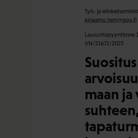
Työ- ja elinkeinominis
kirjaamo.tem@gov.fi
Lausuntopyyntönne 1
VN/21672/2023
Suositus
arvoisu
maan ja 
suhteen,
tapatur