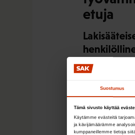
etuja
Lakisääteis
henkilöllin
Suomessa työnantajan 
työsuhteessa olevaan 
soveltamisalaa. Lisäks
Suostumus
teettää työtä yhä ene
vaikka tosiasiassa työ
Kysymyksessä on ILO:n
Tämä sivusto käyttää eväste
naamioimaan muuksi so
Käytämme evästeitä tarjoama
työtapaturmien ja amm
ja kävijämäärämme analysoim
kumppaneillemme tietoja siitä