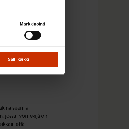
mien
Markkinointi
urmia tulee pitää
rmien korvattavuus on
arvioidaan yhtäältä
annalta.
Salli kaikki
n ilmaisusta ”syyhyn
kinaiseen tai
, jossa työntekijä on
eikkaa, että