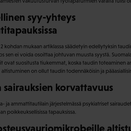
rkamiesten vakuutusturvan työtapaturmien varalta tulisi o
llinen syy-yhteys
titapauksissa
n 2 kohdan mukaan artiklassa säädetyin edellytyksin taud
os sen ei voida osoittaa johtuvan muusta syystä. Suomalai
it ovat suositusta tiukemmat, koska taudin toteaminen a
 altistuminen on ollut taudin todennäköisin ja pääasiallisi
 sairauksien korvattavuus
a ammattitautilain järjestelmässä psykiatriset sairaudet 
an poikkeuksellisissa tapauksissa.
steusvauriomikrobeille altis