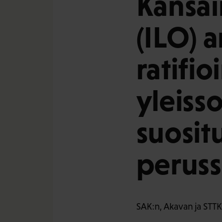
Kansain
(ILO) 
ratifi
yleiss
suosit
peruss
SAK:n, Akavan ja STTK: