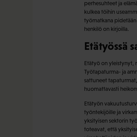
perhesuhteet ja elämänt
kulkea töihin useammast
työmatkana pidetään k
henkilö on kirjoilla.
Etätyössä 
Etätyö on yleistynyt, 
Työtapaturma- ja amm
sattuneet tapaturmat,
huomattavasti heikomp
Etätyön vakuutusturvan
työntekijöille ja virka
yksityisen sektorin työ
toteavat, että yksityi