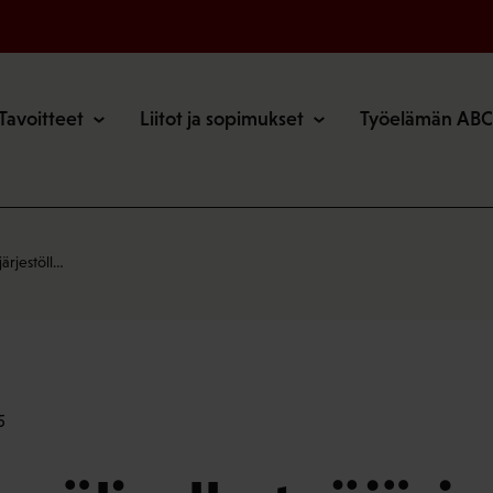
o
Tavoitteet
Liitot ja sopimukset
Työelämän ABC
järjestöll…
5