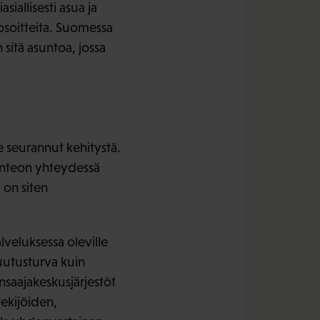
siallisesti asua ja
a osoitteita. Suomessa
sitä asuntoa, jossa
e seurannut kehitystä.
önteon yhteydessä
 on siten
lveluksessa oleville
kuutusturva kuin
kansaajakeskusjärjestöt
tekijöiden,