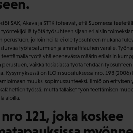
seen.
estöt SAK, Akava ja STTK toteavat, että Suomessa teetetä
 työntekijöillä työtä työsuhteen sijaan erilaisiin toimeksian
perustuen, jolloin heillä ei ole työsuhteen mukana tule
urvaa työtapaturmien ja ammattitautien varalle. Työnant
a teettämällä työtä yhä enenevässä määrin erilaisiin kum
n perustuen, vaikka tosiasiassa työtä tehdään työsuhtee
sa. Kysymyksessä on ILO:n suosituksessa nro. 198 (2006) k
amioimaan muuksi sopimussuhteeksi. Ilmiö on erityisen 
okalähettien työssä, mutta tällaiset työn teettämisen muo
a aloilla.
 nro 121, joka koskee
atapauksissa myönnet