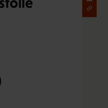
stölle
)