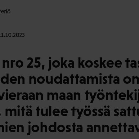
teriö
1.10.2023
 nro 25, joka koskee ta
uden noudattamista o
vieraan maan työnteki
 mitä tulee työssä sat
mien johdosta annetta