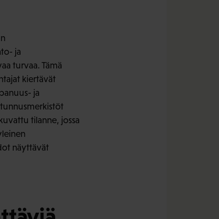
än
to- ja
vaa turvaa. Tämä
ajat kiertävät
ppanuus- ja
n tunnusmerkistöt
uvattu tilanne, jossa
yleinen
dot näyttävät
täviä