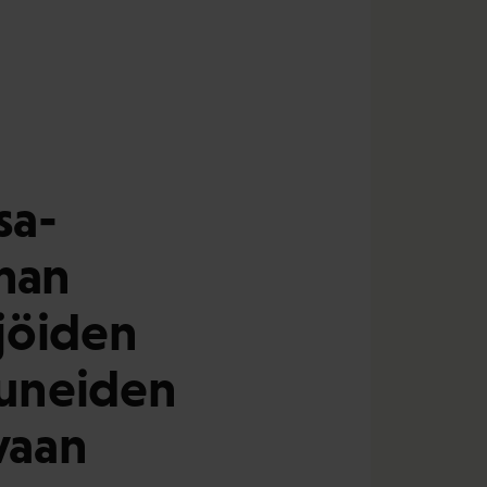
sa-
man
jöiden
tuneiden
vaan