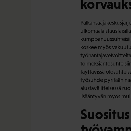
korvauk
Palkansaajakeskusjärj
ulkomaalaistaustaisilla
kumppanuussuhteisiin 
koskee myös vakuutust
työnantajavelvoitteit
toimeksiantosuhteisii
täyttävissä olosuhteis
työsuhde pyritään na
alustavälitteisessä ru
lisääntyvän myös muill
Suositus
työvamm