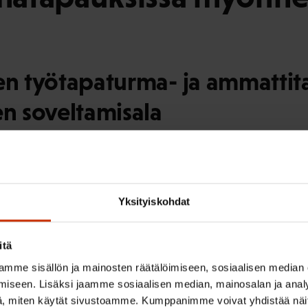
en työtapaturma- ja ammattita
en soveltamisala
velvollisuus vakuuttaa työpaikalla työskenteleviä henkilö
henkilöstöön. Suosituksen artikla 3 edellyttää kuitenkin 
i palkansaajakeskusjärjestöt toteavat, että Suomessa työn
Yksityiskohdat
nevässä määrin erilaisiin kumppanuus- ja toimeksiantosuh
tä teetetään työsuhteen tunnusmerkistöt täyttävissä olosu
 suosituksessa nro. 198 (2006) kuvattu tilanne, jossa ty
itä
pimussuhteeksi. Nämä työntekijät jäävät vaille lakisäät
mme sisällön ja mainosten räätälöimiseen, sosiaalisen median
attitautien varalle.
iseen. Lisäksi jaamme sosiaalisen median, mainosalan ja analy
, miten käytät sivustoamme. Kumppanimme voivat yhdistää näitä t