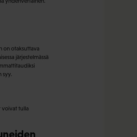
lla yhdenvertainen.
in on otaksuttava
sessa järjestelmässä
mmattitaudiksi
n syy.
voivat tulla
tuneiden