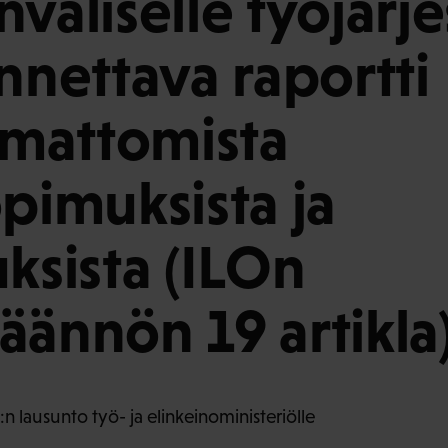
väliselle työjärje
annettava raportti
oimattomista
opimuksista ja
uksista (ILOn
äännön 19 artikla
n lausunto työ- ja elinkeinoministeriölle