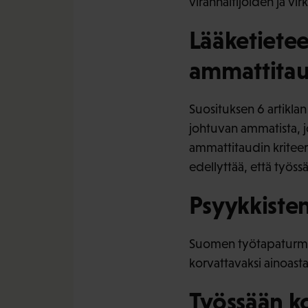
viranhaltijoiden ja vi
Lääketietee
ammattitau
Suosituksen 6 artikla
johtuvan ammatista, j
ammattitaudin kriteer
edellyttää, että työssä
Psyykkisten
Suomen työtapaturma- j
korvattavaksi ainoasta
Työssään ko