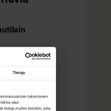
utilain
itä rajoittuu
laajempaa
antajat ovat alkaneet
Tietoja
teisiin perustuen,
hteissa.
ösuhde pyritään
eistä vakuutusta
 ominaisuuksien tukemiseen
tiikka-alan
ietoja muihin tietoihin, joita