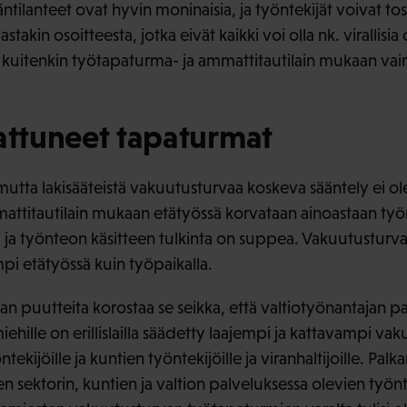
ilanteet ovat hyvin moninaisia, ja työntekijät voivat tosia
akin osoitteesta, jotka eivät kaikki voi olla nk. virallisi
uitenkin työtapaturma- ja ammattitautilain mukaan vain 
sattuneet tapaturmat
mutta lakisääteistä vakuutusturvaa koskeva sääntely ei ol
attitautilain mukaan etätyössä korvataan ainoastaan ty
 ja työnteon käsitteen tulkinta on suppea. Vakuutusturva
i etätyössä kuin työpaikalla.
 puutteita korostaa se seikka, että valtiotyönantajan pa
miehille on erillislailla säädetty laajempi ja kattavampi va
ntekijöille ja kuntien työntekijöille ja viranhaltijoille. Pal
sen sektorin, kuntien ja valtion palveluksessa olevien työn