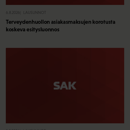
6.8.2026
LAUSUNNOT
Terveydenhuollon asiakasmaksujen korotusta
koskeva esitysluonnos