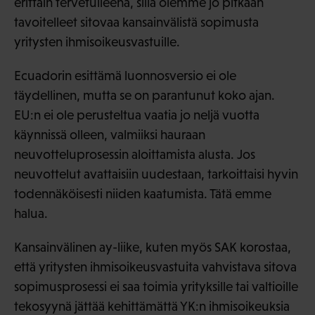
erittäin tervetulleena, sillä olemme jo pitkään
tavoitelleet sitovaa kansainvälistä sopimusta
yritysten ihmisoikeusvastuille.
Ecuadorin esittämä luonnosversio ei ole
täydellinen, mutta se on parantunut koko ajan.
EU:n ei ole perusteltua vaatia jo neljä vuotta
käynnissä olleen, valmiiksi hauraan
neuvotteluprosessin aloittamista alusta. Jos
neuvottelut avattaisiin uudestaan, tarkoittaisi hyvin
todennäköisesti niiden kaatumista. Tätä emme
halua.
Kansainvälinen ay-liike, kuten myös SAK korostaa,
että yritysten ihmisoikeusvastuita vahvistava sitova
sopimusprosessi ei saa toimia yrityksille tai valtioille
tekosyynä jättää kehittämättä YK:n ihmisoikeuksia