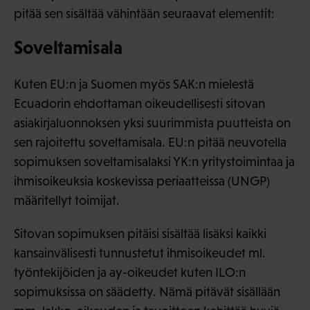
pitää sen sisältää vähintään seuraavat elementit:
Soveltamisala
Kuten EU:n ja Suomen myös SAK:n mielestä
Ecuadorin ehdottaman oikeudellisesti sitovan
asiakirjaluonnoksen yksi suurimmista puutteista on
sen rajoitettu soveltamisala. EU:n pitää neuvotella
sopimuksen soveltamisalaksi YK:n yritystoimintaa ja
ihmisoikeuksia koskevissa periaatteissa (UNGP)
määritellyt toimijat.
Sitovan sopimuksen pitäisi sisältää lisäksi kaikki
kansainvälisesti tunnustetut ihmisoikeudet ml.
työntekijöiden ja ay-oikeudet kuten ILO:n
sopimuksissa on säädetty. Nämä pitävät sisällään