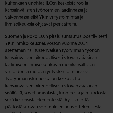
kuitenkaan unohtaa ILO:n keskeistä roolia
kansainvälisten työnormien laadinnassa ja
valvonnassa eikä YK:n yritystoimintaa ja
ihmisoikeuksia ohjaavat periaatteita.
Suomen ja koko EU:n pitäisi suhtautua positiivisesti
YK:n ihmisoikeusneuvoston vuonna 2014
asettaman hallitustenvälisen työryhmän työhön
kansainvälisen oikeudellisesti sitovan asiakirjan
laatimiseen ihmisoikeuksista monikansallisten
yhtiöiden ja muiden yritysten toiminnassa.
Työryhmän istunnoissa on keskusteltu
kansainvälisen oikeudellisesti sitovan asiakirjan
sisällöstä, soveltamisalasta, luonteesta ja muodosta
sekä keskeisistä elementeistä. Ay-liike pitää
päätöstä sitovan sopimuksen neuvottelemisesta