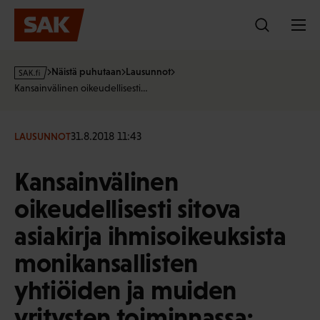
Hyppää
sisältöön
s
Näistä puhutaan
Lausunnot
a
Kansainvälinen oikeudellisesti…
k
·
f
31.8.2018 11:43
LAUSUNNOT
i
Kansainvälinen
oikeudellisesti sitova
asiakirja ihmisoikeuksista
monikansallisten
yhtiöiden ja muiden
yritysten toiminnassa;