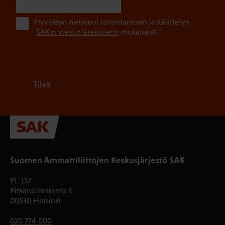
SUOMI
RUOTSI
(Pa
Hyväksyn tietojeni tallentamisen ja käsittelyn
SAK:n viestintärekisterin
mukaisesti *
Tilaa
Suomen Ammattiliittojen Keskusjärjestö SAK
PL 157
Pitkänsillanranta 3
00530 Helsinki
020 774 000