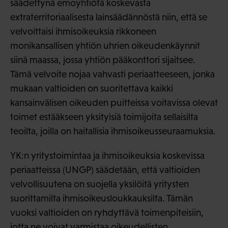
säädettynä emoyhtiötä koskevasta
extraterritoriaalisesta lainsäädännöstä niin, että se
velvoittaisi ihmisoikeuksia rikkoneen
monikansallisen yhtiön uhrien oikeudenkäynnit
siinä maassa, jossa yhtiön pääkonttori sijaitsee.
Tämä velvoite nojaa vahvasti periaatteeseen, jonka
mukaan valtioiden on suoritettava kaikki
kansainvälisen oikeuden puitteissa voitavissa olevat
toimet estääkseen yksityisiä toimijoita sellaisilta
teoilta, joilla on haitallisia ihmisoikeusseuraamuksia.
YK:n yritystoimintaa ja ihmisoikeuksia koskevissa
periaatteissa (UNGP) säädetään, että valtioiden
velvollisuutena on suojella yksilöitä yritysten
suorittamilta ihmisoikeusloukkauksilta. Tämän
vuoksi valtioiden on ryhdyttävä toimenpiteisiin,
jotta ne voivat varmistaa oikeudellisten,