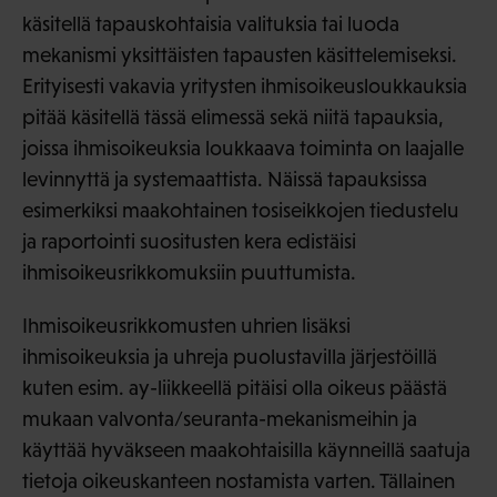
käsitellä tapauskohtaisia valituksia tai luoda
mekanismi yksittäisten tapausten käsittelemiseksi.
Erityisesti vakavia yritysten ihmisoikeusloukkauksia
pitää käsitellä tässä elimessä sekä niitä tapauksia,
joissa ihmisoikeuksia loukkaava toiminta on laajalle
levinnyttä ja systemaattista. Näissä tapauksissa
esimerkiksi maakohtainen tosiseikkojen tiedustelu
ja raportointi suositusten kera edistäisi
ihmisoikeusrikkomuksiin puuttumista.
Ihmisoikeusrikkomusten uhrien lisäksi
ihmisoikeuksia ja uhreja puolustavilla järjestöillä
kuten esim. ay-liikkeellä pitäisi olla oikeus päästä
mukaan valvonta/seuranta-mekanismeihin ja
käyttää hyväkseen maakohtaisilla käynneillä saatuja
tietoja oikeuskanteen nostamista varten. Tällainen