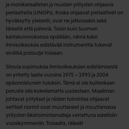
ja monikansallisten ja muiden yritysten ohjaavia
periaatteita (UNGPs). Koska ohjaavat periaatteet on
hyväksytty yleisesti, ovat ne jatkossakin sekä
tärkeitä että päteviä. Toisin kuin Suomen
kantaluonnoksessa epäillään, nämä kaksi
ihmisoikeuksia edistävää instrumenttia tukevat
eivätkä poissulje toisiaan.
Sitovia sopimuksia ihmisoikeuksien edistämisestä
on yritetty laatia vuosina 1975 – 1993 ja 2004
epäonnistunein tuloksin. Tämä ei ole kuitenkaan
peruste olla kokeilematta uudestaan. Maailman
johtavat yritykset ja niiden toimintaa ohjaavat
eettiset normit ovat muuttaneet ja muuttamassa
yritysten liiketoimintamalleja verrattuna edellisiin
vuosikymmeniin. Toisaalta, räikeät