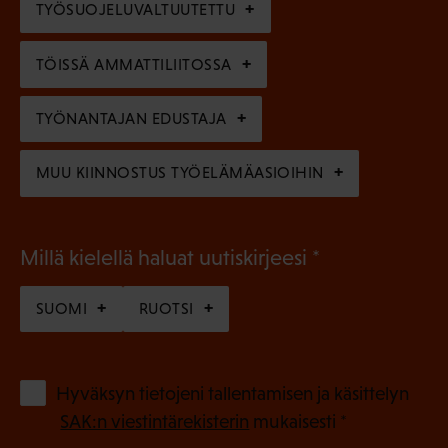
TYÖSUOJELUVALTUUTETTU
i
n
n
)
TÖISSÄ AMMATTILIITOSSA
e
n
TYÖNANTAJAN EDUSTAJA
)
MUU KIINNOSTUS TYÖELÄMÄASIOIHIN
(
Millä kielellä haluat uutiskirjeesi
P
SUOMI
RUOTSI
a
k
o
(
Hyväksyn tietojeni tallentamisen ja käsittelyn
P
l
SAK:n viestintärekisterin
mukaisesti *
a