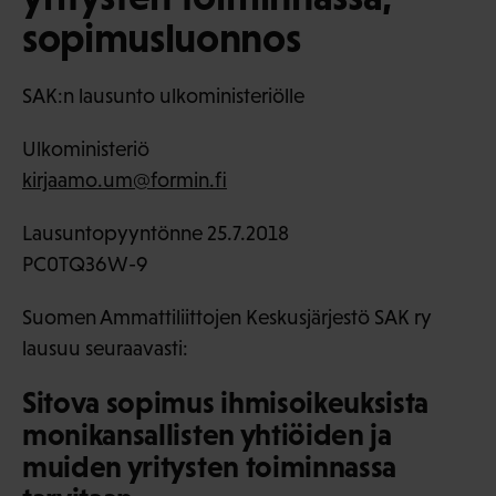
sopimusluonnos
SAK:n lausunto ulkoministeriölle
Ulkoministeriö
kirjaamo.um@formin.fi
Lausuntopyyntönne 25.7.2018
PC0TQ36W-9
Suomen Ammattiliittojen Keskusjärjestö SAK ry
lausuu seuraavasti:
Sitova sopimus ihmisoikeuksista
monikansallisten yhtiöiden ja
muiden yritysten toiminnassa