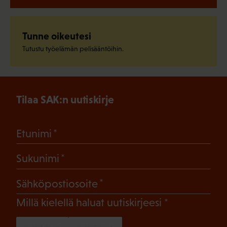
Tunne oikeutesi
Tutustu työelämän pelisääntöihin.
Tilaa SAK:n uutiskirje
(Pakollinen)
Etunimi
(Pakollinen)
Sukunimi
(Pakollinen)
Sähköpostiosoite
(Pakollinen)
Millä kielellä haluat uutiskirjeesi