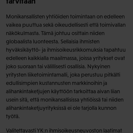
tarvitaan
Monikansallisten yhtiöiden toimintaan on edelleen
vaikea puuttua sekä oikeudellisesti että toimivallan
näkökulmasta. Tämä johtuu osittain niiden
globaalista luonteesta. Sellaisia ihmisten
hyväksikäyttö- ja ihmisoikeusrikkomuksia tapahtuu
edelleen kaikkialla maailmassa, joissa yritykset ovat
joko suoraan tai välillisesti osallisia. Nykyinen
yritysten liiketoimintamalli, joka perustuu pitkälti
edullisimpien kustannusten markkinoihin ja
alihankintaketjujen käyttöön tarkoittaa aivan liian
usein sitä, että monikansallisissa yhtiöissä tai niiden
alihankintaketjuyrityksissä ei ole tarjolla kunnon
työtä.
Valitettavasti YK:n ihmisoikeusneuvoston laatimat