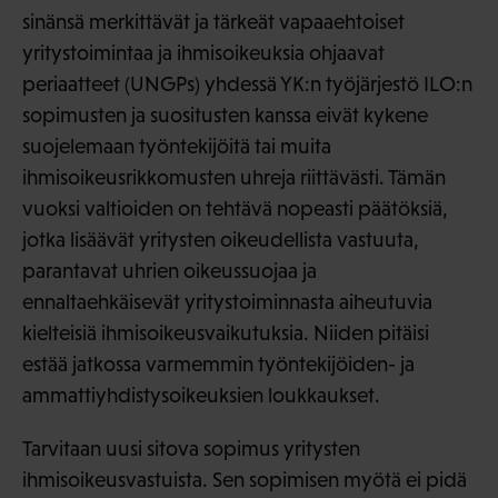
sinänsä merkittävät ja tärkeät vapaaehtoiset
yritystoimintaa ja ihmisoikeuksia ohjaavat
periaatteet (UNGPs) yhdessä YK:n työjärjestö ILO:n
sopimusten ja suositusten kanssa eivät kykene
suojelemaan työntekijöitä tai muita
ihmisoikeusrikkomusten uhreja riittävästi. Tämän
vuoksi valtioiden on tehtävä nopeasti päätöksiä,
jotka lisäävät yritysten oikeudellista vastuuta,
parantavat uhrien oikeussuojaa ja
ennaltaehkäisevät yritystoiminnasta aiheutuvia
kielteisiä ihmisoikeusvaikutuksia. Niiden pitäisi
estää jatkossa varmemmin työntekijöiden- ja
ammattiyhdistysoikeuksien loukkaukset.
Tarvitaan uusi sitova sopimus yritysten
ihmisoikeusvastuista. Sen sopimisen myötä ei pidä