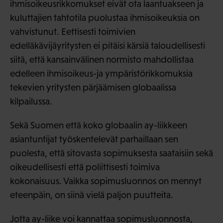
ihmisoikeusrikkomukset eivät ota laantuakseen ja
kuluttajien tahtotila puolustaa ihmisoikeuksia on
vahvistunut. Eettisesti toimivien
edelläkävijäyritysten ei pitäisi kärsiä taloudellisesti
siitä, että kansainvälinen normisto mahdollistaa
edelleen ihmisoikeus-ja ympäristörikkomuksia
tekevien yritysten pärjäämisen globaalissa
kilpailussa.
Sekä Suomen että koko globaalin ay-liikkeen
asiantuntijat työskentelevät parhaillaan sen
puolesta, että sitovasta sopimuksesta saataisiin sekä
oikeudellisesti että poliittisesti toimiva
kokonaisuus. Vaikka sopimusluonnos on mennyt
eteenpäin, on siinä vielä paljon puutteita.
Jotta ay-liike voi kannattaa sopimusluonnosta,