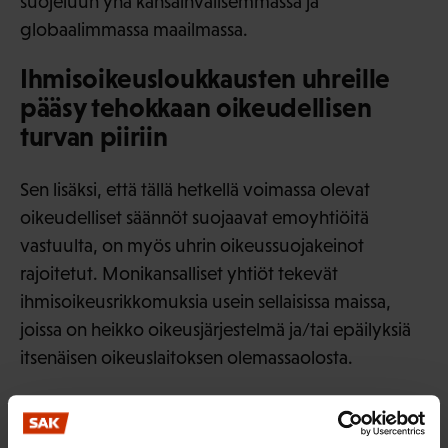
suojeluun yhä kansainvälisemmässä ja
globaalimmassa maailmassa.
Ihmisoikeusloukkausten uhreille
pääsy tehokkaan oikeudellisen
turvan piiriin
Sen lisäksi, että tällä hetkellä voimassa olevat
oikeudelliset säännöt suojaavat emoyhtiöitä
vastuulta, on myös uhrin oikeussuojakeinot
rajoitetut. Monikansalliset yhtiöt tekevät
ihmisoikeusrikkomuksia usein sellaisissa maissa,
joissa on heikko oikeusjärjestelmä ja/tai epäilyksiä
itsenäisen oikeuslaitoksen olemassaolosta.
Valtioiden on toimeenpantava tarvittavat
oikeudelliset, hallinnolliset ja tarvittavat muut