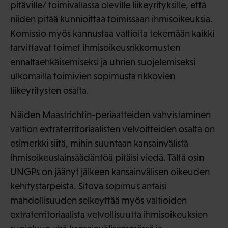
pitäville/ toimivallassa oleville liikeyrityksille, että
niiden pitää kunnioittaa toimissaan ihmisoikeuksia.
Komissio myös kannustaa valtioita tekemään kaikki
tarvittavat toimet ihmisoikeusrikkomusten
ennaltaehkäisemiseksi ja uhrien suojelemiseksi
ulkomailla toimivien sopimusta rikkovien
liikeyritysten osalta.
Näiden Maastrichtin-periaatteiden vahvistaminen
valtion extraterritoriaalisten velvoitteiden osalta on
esimerkki siitä, mihin suuntaan kansainvälistä
ihmisoikeuslainsäädäntöä pitäisi viedä. Tältä osin
UNGPs on jäänyt jälkeen kansainvälisen oikeuden
kehitystarpeista. Sitova sopimus antaisi
mahdollisuuden selkeyttää myös valtioiden
extraterritoriaalista velvollisuutta ihmisoikeuksien