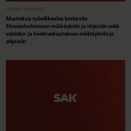
7.8.2026
LAUSUNNOT
Muutoksia työeläkealaa koskeviin
Finanssivalvonnan määräyksiin ja ohjeisiin sekä
vahinko- ja henkivakuutuksen määräyksiin ja
ohjeisiin