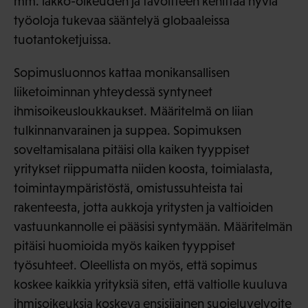
mm. lakko-oikeuden ja tavoitteen kehittää hyviä
työoloja tukevaa sääntelyä globaaleissa
tuotantoketjuissa.
Sopimusluonnos kattaa monikansallisen
liiketoiminnan yhteydessä syntyneet
ihmisoikeusloukkaukset. Määritelmä on liian
tulkinnanvarainen ja suppea. Sopimuksen
soveltamisalana pitäisi olla kaiken tyyppiset
yritykset riippumatta niiden koosta, toimialasta,
toimintaympäristöstä, omistussuhteista tai
rakenteesta, jotta aukkoja yritysten ja valtioiden
vastuunkannolle ei pääsisi syntymään. Määritelmän
pitäisi huomioida myös kaiken tyyppiset
työsuhteet. Oleellista on myös, että sopimus
koskee kaikkia yrityksiä siten, että valtiolle kuuluva
ihmisoikeuksia koskeva ensisijainen suojeluvelvoite