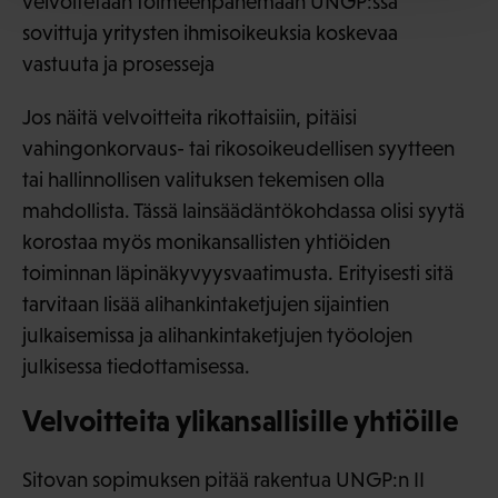
velvoitetaan toimeenpanemaan UNGP:ssa
sovittuja yritysten ihmisoikeuksia koskevaa
vastuuta ja prosesseja
Jos näitä velvoitteita rikottaisiin, pitäisi
vahingonkorvaus- tai rikosoikeudellisen syytteen
tai hallinnollisen valituksen tekemisen olla
mahdollista. Tässä lainsäädäntökohdassa olisi syytä
korostaa myös monikansallisten yhtiöiden
toiminnan läpinäkyvyysvaatimusta. Erityisesti sitä
tarvitaan lisää alihankintaketjujen sijaintien
julkaisemissa ja alihankintaketjujen työolojen
julkisessa tiedottamisessa.
Velvoitteita ylikansallisille yhtiöille
Sitovan sopimuksen pitää rakentua UNGP:n II