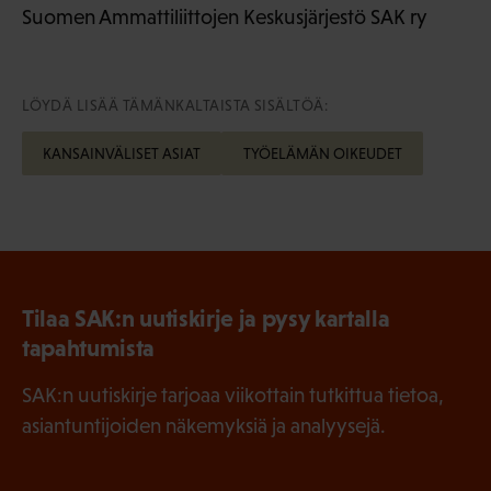
Suomen Ammattiliittojen Keskusjärjestö SAK ry
LÖYDÄ LISÄÄ TÄMÄNKALTAISTA SISÄLTÖÄ:
KANSAINVÄLISET ASIAT
TYÖELÄMÄN OIKEUDET
Tilaa SAK:n uutiskirje ja pysy kartalla
tapahtumista
SAK:n uutiskirje tarjoaa viikottain tutkittua tietoa,
asiantuntijoiden näkemyksiä ja analyysejä.