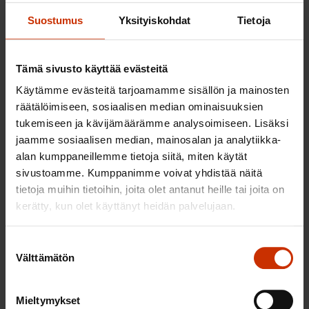
toimet, joilla ne takaavat ihmisoikeusloukkausten
Suostumus
Yksityiskohdat
Tietoja
uhreille tehokkaat oikeussuojakeinot:
– kun ihmisoikeusrikkomuksia ilmenee niiden
Tämä sivusto käyttää evästeitä
alueella ja /tai toimivallassa
Käytämme evästeitä tarjoamamme sisällön ja mainosten
räätälöimiseen, sosiaalisen median ominaisuuksien
– ja kun ihmisoikeusrikkomuksia tapahtuu niiden
tukemiseen ja kävijämäärämme analysoimiseen. Lisäksi
alueiden tai toimivallan ulkopuolella, mutta
jaamme sosiaalisen median, mainosalan ja analytiikka-
rikkomukset on suorittanut toimija, jonka toiminnan
alan kumppaneillemme tietoja siitä, miten käytät
keskus on kyseessä olevassa valtiossa tai sillä on
sivustoamme. Kumppanimme voivat yhdistää näitä
tietoja muihin tietoihin, joita olet antanut heille tai joita on
liiketoimintaa tällaisen kokonaisuuden kanssa.
kerätty, kun olet käyttänyt heidän palvelujaan.
Yritysten oikeudellinen vastuu
ihmisoikeusrikkomuksista
Suostumuksen
Välttämätön
valinta
kattavammaksi
Mieltymykset
Monikansalliset yhtiöt toimivat usein niin, että ne