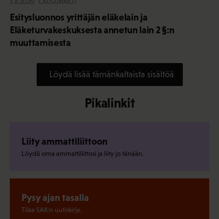
5.8.2026
LAUSUNNOT
Esitysluonnos yrittäjän eläkelain ja
Eläketurvakeskuksesta annetun lain 2 §:n
muuttamisesta
Löydä lisää tämänkaltaista sisältöä
Pikalinkit
Liity ammattiliittoon
Löydä oma ammattiliittosi ja liity jo tänään.
Pysy ajan tasalla
Tilaa SAK:n uutiskirje.