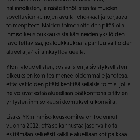
hallinnollisten, lainsäädännöllisten tai muiden
soveltuvien keinojen avulla tehokkaat ja korjaavat
toimenpiteet. Näiden toimenpiteiden pitää olla
ihmisoikeusloukkauksista kärsineiden yksilöiden
tavoitettavissa, jos loukkauksia tapahtuu valtioiden
alueella ja/tai lainkäyttöalueella.
YK:n taloudellisten, sosiaalisten ja sivistyksellisten
oikeuksien komitea menee pidemmälle ja toteaa,
että: valtioiden pitäisi kehittää sellaisia toimia, joilla
ne voisivat estää alueellaan pääkonttoria pitävien
yritysten ihmisoikeusrikkomukset ulkomailla.
Lisäksi YK:n ihmisoikeuskomitea on todennut
vuonna 2012, että se kannustaa jäsenvaltioita
esittämään selkeästi kaikille alueillaan kotipaikkaa