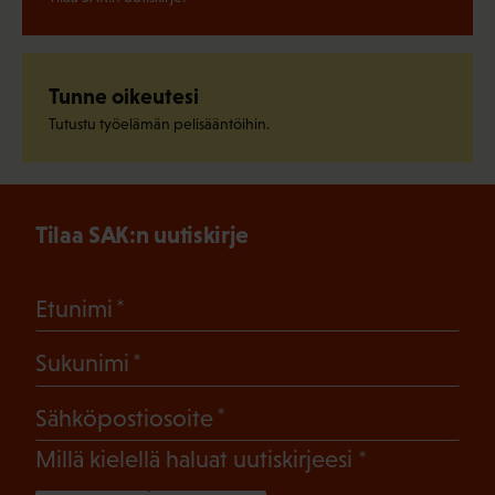
Tunne oikeutesi
Tutustu työelämän pelisääntöihin.
Tilaa SAK:n uutiskirje
(Pakollinen)
Etunimi
(Pakollinen)
Sukunimi
(Pakollinen)
Sähköpostiosoite
(Pakollinen)
Millä kielellä haluat uutiskirjeesi