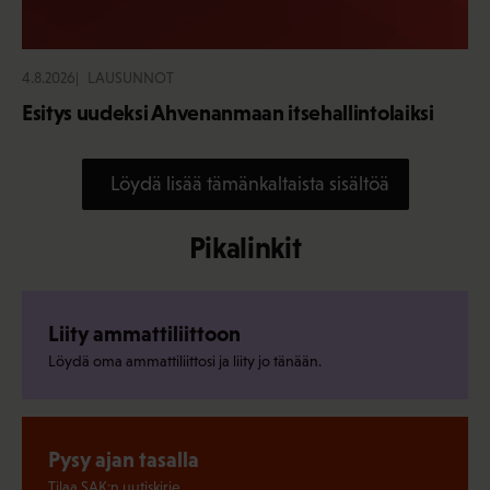
4.8.2026
LAUSUNNOT
Esitys uudeksi Ahvenanmaan itsehallintolaiksi
Löydä lisää tämänkaltaista sisältöä
Pikalinkit
Liity ammattiliittoon
Löydä oma ammattiliittosi ja liity jo tänään.
Pysy ajan tasalla
Tilaa SAK:n uutiskirje.