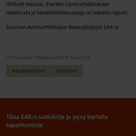
riittävät resurssi. Etenkin Opetushallituksen
rahoitusta ja henkilöstöresursseja on leikattu rajusti.
Suomen Ammattiliittojen Keskusjärjestö SAK ry
LÖYDÄ LISÄÄ TÄMÄNKALTAISTA SISÄLTÖÄ:
AIKUISKOULUTUS
KOULUTUS
Tilaa SAK:n uutiskirje ja pysy kartalla
tapahtumista