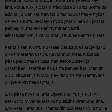
koskevat kokonaisuudet. Kuten esityksessä käy
ilmi, koulutus- ja osaamistiedoissa on arkaluonteisia
asioita, joiden käsittelyssä pitää noudattaa erityistä
varovaisuutta. Tekoälyn hyödyntäminen on jo tätä
päivää, mutta sen kehittyminen vaatii
lainsäädännön ja valvonnan jatkuvaa kehittämisetä.
Kansalaisen suostumukselle perustuva tietojenjako
on kannatettava tapa. Käytännön toteutuksessa
pitää panostaa kansalaisten tietoisuuden ja
osaamisen lisäämiseksi uusista palveluista. Etenkin
oppilaitosten ja työvoimaviranomaisten tehtävänä
on perehdyttää käyttäjiä.
SAK pitää hyvänä, että Opetushallitus ja KEHA-
keskus toimivat asiassa vastuullisina viranomaisina.
SAK vaatii, että uusiin tehtäviin osoitetaan virastoille