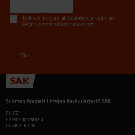
SUOMI
RUOTSI
(Pa
Hyväksyn tietojeni tallentamisen ja käsittelyn
SAK:n viestintärekisterin
mukaisesti *
Tilaa
Suomen Ammattiliittojen Keskusjärjestö SAK
PL 157
Pitkänsillanranta 3
00530 Helsinki