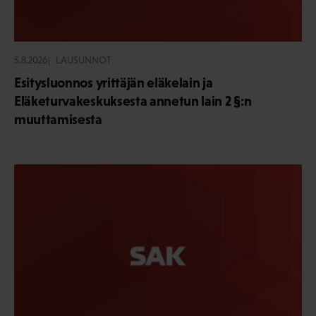
5.8.2026
LAUSUNNOT
Esitysluonnos yrittäjän eläkelain ja
Eläketurvakeskuksesta annetun lain 2 §:n
muuttamisesta