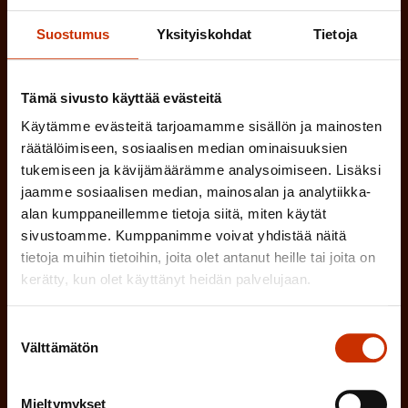
e
o
i
n
Suostumus
Yksityiskohdat
Tietoja
l
LUOTTAMUSMIES
n
)
l
e
TYÖSUOJELUVALTUUTETTU
Tämä sivusto käyttää evästeitä
i
n
Käytämme evästeitä tarjoamamme sisällön ja mainosten
n
)
TÖISSÄ AMMATTILIITOSSA
räätälöimiseen, sosiaalisen median ominaisuuksien
e
tukemiseen ja kävijämäärämme analysoimiseen. Lisäksi
jaamme sosiaalisen median, mainosalan ja analytiikka-
n
TYÖNANTAJAN EDUSTAJA
alan kumppaneillemme tietoja siitä, miten käytät
)
sivustoamme. Kumppanimme voivat yhdistää näitä
MUU KIINNOSTUS TYÖELÄMÄASIOIHIN
tietoja muihin tietoihin, joita olet antanut heille tai joita on
kerätty, kun olet käyttänyt heidän palvelujaan.
(
Millä kielellä haluat uutiskirjeesi
Suostumuksen
P
Välttämätön
valinta
SUOMI
RUOTSI
a
Mieltymykset