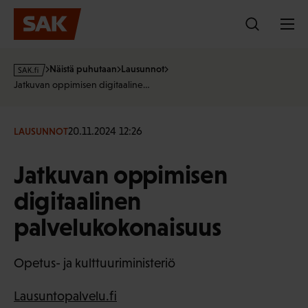
Hyppää
sisältöön
s
Näistä puhutaan
Lausunnot
a
Jatkuvan oppimisen digitaaline…
k
·
f
20.11.2024 12:26
LAUSUNNOT
i
Jatkuvan oppimisen
digitaalinen
palvelukokonaisuus
Opetus- ja kulttuuriministeriö
Lausuntopalvelu.fi