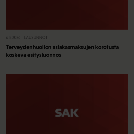
6.8.2026
LAUSUNNOT
Terveydenhuollon asiakasmaksujen korotusta
koskeva esitysluonnos