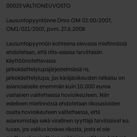
00023 VALTIONEUVOSTO
Lausuntopyyntönne Dnro OM 02:00/2007,
OM1/021/2007, pvm. 27.6.2008
Lausuntopyynnön kohteena olevassa mietinnössä
ehdotetaan, että riita-asiassa tarvittaisiin
käyttöönotettavassa
jatkokäsittelylupajärjestelmässä ns.
jatkokäsittelylupa, jos käräjäoikeuden ratkaisu on
asianosaiselle enemmän kuin 10.000 euroa
vastainen valitettaessa hovioikeuteen. Niin
edelleen mietinnössä ehdotetaan rikosasioiden
osalta hovioikeuteen valitettaessa, että
asianomistaja sekä virallinen syyttäjä tarvitsisivat ko.
luvan, jos valitus koskee rikosta, josta ei ole