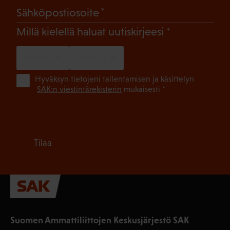
(Pakollinen)
Sähköpostiosoite
(Pakollinen)
Millä kielellä haluat uutiskirjeesi
SUOMI
RUOTSI
(Pa
Hyväksyn tietojeni tallentamisen ja käsittelyn
SAK:n viestintärekisterin
mukaisesti *
Tilaa
Suomen Ammattiliittojen Keskusjärjestö SAK