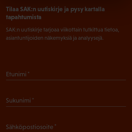
Tilaa SAK:n uutiskirje ja pysy kartalla
tapahtumista
SAK:n uutiskirje tarjoaa viikottain tutkittua tietoa,
asiantuntijoiden näkemyksiä ja analyysejä.
(
Etunimi
P
a
(
Sukunimi
k
P
o
a
l
(
Sähköpostiosoite
k
l