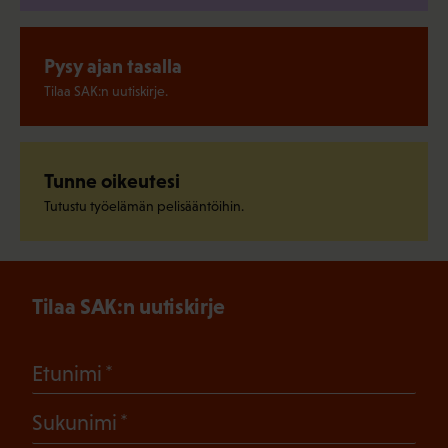
Pysy ajan tasalla
Tilaa SAK:n uutiskirje.
Tunne oikeutesi
Tutustu työelämän pelisääntöihin.
Tilaa SAK:n uutiskirje
(Pakollinen)
Etunimi
(Pakollinen)
Sukunimi