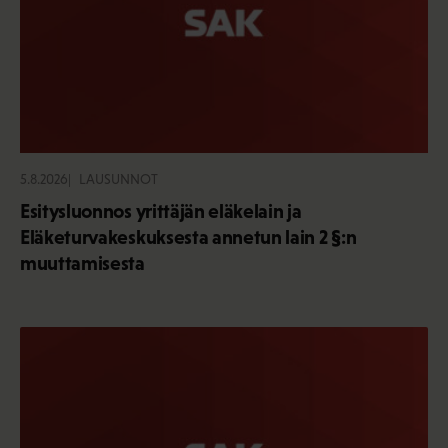
5.8.2026
LAUSUNNOT
Esitysluonnos yrittäjän eläkelain ja
Eläketurvakeskuksesta annetun lain 2 §:n
muuttamisesta