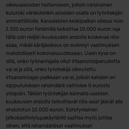
oikeusasioiden hoitamiseen, jolloin varsinainen
kuluriski vähäistenkin asioiden osalta on työntekijän
ammattiliitolla. Kansalaisten keskipalkan ollessa noin
2.500 euron tietämillä tarkoittaa 10.000 euron raja
tältä osin neljän kuukauden ansioita koskevaa riita-
asiaa, mikäli käräjäoikeus on evännyt vaatimuksen
mahdollisesti kokonaisuudessaan. Usein kyse on
siitä, onko työnantajalla ollut irtisanomisperustetta
vai ei ja siitä, onko työntekijä oikeutettu
irtisanomisajan palkkaan vai ei, jolloin kahden eri
lopputuloksen rahamäärä vaihtelee 0 eurosta
ylöspäin. Tällöin työntekijän kannalta useiden
kuukausien ansioita tarkoittavat riita-asiat jäävät alle
ehdotetun 10.000 euron. Esitetynlainen
jatkokäsittelylupakäytäntö saattaa myös johtaa
siihen, että rahamääräiset vaatimukset