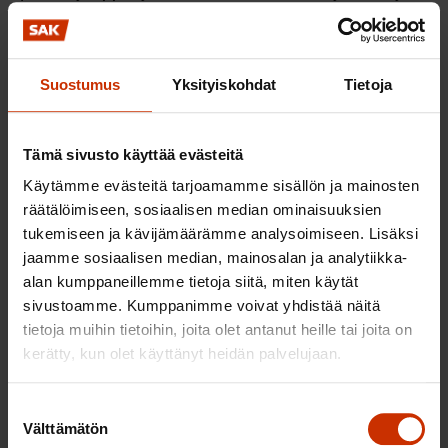
vastuuverkoston epämääräisyyden sekä
viranomaisten osaamisen vuoksi. Erityisesti
työturvallisuusasioissa asioiden saattaminen jo
Suostumus
Yksityiskohdat
Tietoja
alioikeusasteelle on kansainvälisestikin vertaillen
erittäin matalalla tasolla. Muutoksenhaun
Tämä sivusto käyttää evästeitä
rajaaminen esitetyllä tavalla rikosasioissa saattaa
vaikuttaa merkittävällä tavalla kansalaisten
Käytämme evästeitä tarjoamamme sisällön ja mainosten
räätälöimiseen, sosiaalisen median ominaisuuksien
oikeusturvaan edellä esitetyistä syistä.
tukemiseen ja kävijämäärämme analysoimiseen. Lisäksi
jaamme sosiaalisen median, mainosalan ja analytiikka-
Ennakkopäätösvalitus ja ennakkopäätöskysymys
alan kumppaneillemme tietoja siitä, miten käytät
sivustoamme. Kumppanimme voivat yhdistää näitä
Esitetyt uudistusehdotukset
tietoja muihin tietoihin, joita olet antanut heille tai joita on
ennakkopäätösvalituksen ja
kerätty, kun olet käyttänyt heidän palvelujaan.
ennakkopäätöskysymyksen osalta ovat omiaan
nopeuttamaan tuomioistuinkäsittelyä yleisesti
Suostumuksen
merkittävien ja laajakantoisten asioiden osalta.
Välttämätön
valinta