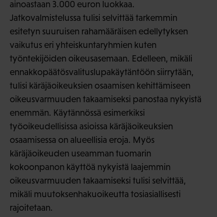
ainoastaan 3.000 euron luokkaa.
Jatkovalmistelussa tulisi selvittää tarkemmin
esitetyn suuruisen rahamääräisen edellytyksen
vaikutus eri yhteiskuntaryhmien kuten
työntekijöiden oikeusasemaan. Edelleen, mikäli
ennakkopäätösvalituslupakäytäntöön siirrytään,
tulisi käräjäoikeuksien osaamisen kehittämiseen
oikeusvarmuuden takaamiseksi panostaa nykyistä
enemmän. Käytännössä esimerkiksi
työoikeudellisissa asioissa käräjäoikeuksien
osaamisessa on alueellisia eroja. Myös
käräjäoikeuden useamman tuomarin
kokoonpanon käyttöä nykyistä laajemmin
oikeusvarmuuden takaamiseksi tulisi selvittää,
mikäli muutoksenhakuoikeutta tosiasiallisesti
rajoitetaan.