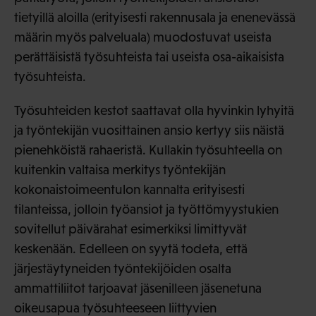
tietyillä aloilla (erityisesti rakennusala ja enenevässä
määrin myös palveluala) muodostuvat useista
perättäisistä työsuhteista tai useista osa-aikaisista
työsuhteista.
Työsuhteiden kestot saattavat olla hyvinkin lyhyitä
ja työntekijän vuosittainen ansio kertyy siis näistä
pienehköistä rahaeristä. Kullakin työsuhteella on
kuitenkin valtaisa merkitys työntekijän
kokonaistoimeentulon kannalta erityisesti
tilanteissa, jolloin työansiot ja työttömyystukien
sovitellut päivärahat esimerkiksi limittyvät
keskenään. Edelleen on syytä todeta, että
järjestäytyneiden työntekijöiden osalta
ammattiliitot tarjoavat jäsenilleen jäsenetuna
oikeusapua työsuhteeseen liittyvien