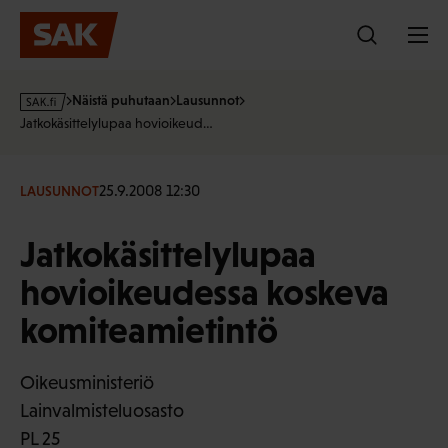
Hyppää
sisältöön
s
Näistä puhutaan
Lausunnot
a
Jatkokäsittelylupaa hovioikeud…
k
·
f
25.9.2008 12:30
LAUSUNNOT
i
Jatkokäsittelylupaa
hovioikeudessa koskeva
komiteamietintö
Oikeusministeriö
Lainvalmisteluosasto
PL 25