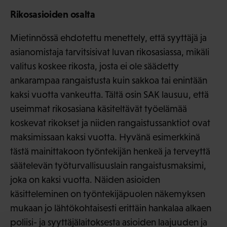
Rikosasioiden osalta
Mietinnössä ehdotettu menettely, että syyttäjä ja
asianomistaja tarvitsisivat luvan rikosasiassa, mikäli
valitus koskee rikosta, josta ei ole säädetty
ankarampaa rangaistusta kuin sakkoa tai enintään
kaksi vuotta vankeutta. Tältä osin SAK lausuu, että
useimmat rikosasiana käsiteltävät työelämää
koskevat rikokset ja niiden rangaistussanktiot ovat
maksimissaan kaksi vuotta. Hyvänä esimerkkinä
tästä mainittakoon työntekijän henkeä ja terveyttä
säätelevän työturvallisuuslain rangaistusmaksimi,
joka on kaksi vuotta. Näiden asioiden
käsitteleminen on työntekijäpuolen näkemyksen
mukaan jo lähtökohtaisesti erittäin hankalaa alkaen
poliisi- ja syyttäjälaitoksesta asioiden laajuuden ja