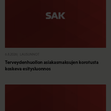
6.8.2026
LAUSUNNOT
Terveydenhuollon asiakasmaksujen korotusta
koskeva esitysluonnos