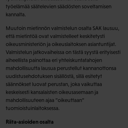
työelämää säätelevien säädösten soveltamisen
kannalta.
Muutoin mietinnön valmistelun osalta SAK lausuu,
että mietintöä ovat valmistelleet keskitetysti
oikeusministeriön ja oikeuslaitoksen asiantuntijat.
Valmistelun jatkovaiheissa on tästä syystä erityisesti
aiheellista painottaa eri yhteiskuntatahojen
mahdollisuutta lausua perustellut kannanottonsa
uudistusehdotuksen sisällöstä, sillä esitetyt
säännökset luovat perustan, joka vaikuttaa
keskeisesti kansalaisten oikeusasemaan ja
mahdollisuuteen ajaa ”oikeuttaan”
tuomioistuinlaitoksessa.
Riita-asioiden osalta