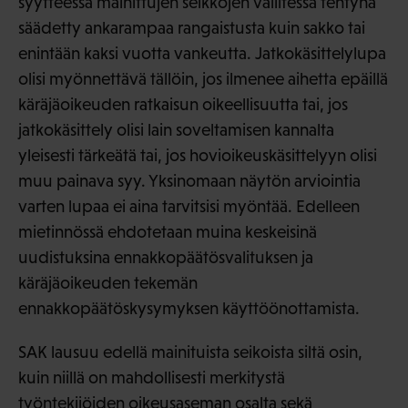
syytteessä mainittujen seikkojen vallitessa tehtynä
säädetty ankarampaa rangaistusta kuin sakko tai
enintään kaksi vuotta vankeutta. Jatkokäsittelylupa
olisi myönnettävä tällöin, jos ilmenee aihetta epäillä
käräjäoikeuden ratkaisun oikeellisuutta tai, jos
jatkokäsittely olisi lain soveltamisen kannalta
yleisesti tärkeätä tai, jos hovioikeuskäsittelyyn olisi
muu painava syy. Yksinomaan näytön arviointia
varten lupaa ei aina tarvitsisi myöntää. Edelleen
mietinnössä ehdotetaan muina keskeisinä
uudistuksina ennakkopäätösvalituksen ja
käräjäoikeuden tekemän
ennakkopäätöskysymyksen käyttöönottamista.
SAK lausuu edellä mainituista seikoista siltä osin,
kuin niillä on mahdollisesti merkitystä
työntekijöiden oikeusaseman osalta sekä