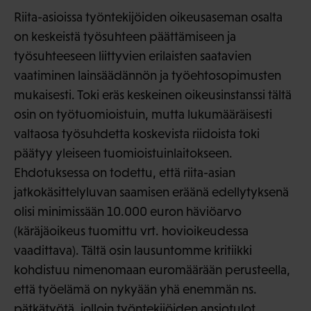
Riita-asioissa työntekijöiden oikeusaseman osalta
on keskeistä työsuhteen päättämiseen ja
työsuhteeseen liittyvien erilaisten saatavien
vaatiminen lainsäädännön ja työehtosopimusten
mukaisesti. Toki eräs keskeinen oikeusinstanssi tältä
osin on työtuomioistuin, mutta lukumääräisesti
valtaosa työsuhdetta koskevista riidoista toki
päätyy yleiseen tuomioistuinlaitokseen.
Ehdotuksessa on todettu, että riita-asian
jatkokäsittelyluvan saamisen eräänä edellytyksenä
olisi minimissään 10.000 euron häviöarvo
(käräjäoikeus tuomittu vrt. hovioikeudessa
vaadittava). Tältä osin lausuntomme kritiikki
kohdistuu nimenomaan euromäärään perusteella,
että työelämä on nykyään yhä enemmän ns.
pätkätyötä, jolloin työntekijöiden ansiotulot