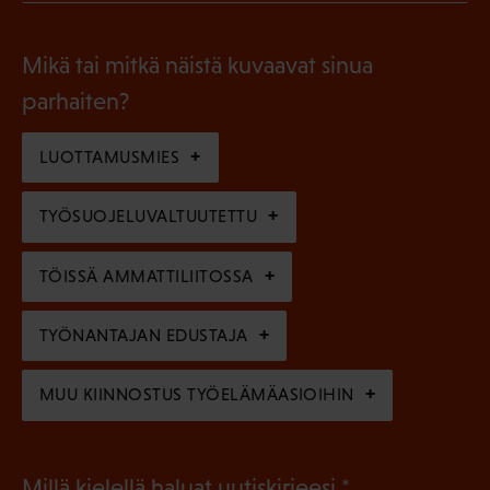
P
o
i
a
l
Mikä tai mitkä näistä kuvaavat sinua
n
k
l
parhaiten?
e
o
i
n
l
LUOTTAMUSMIES
n
)
l
e
TYÖSUOJELUVALTUUTETTU
i
n
n
)
TÖISSÄ AMMATTILIITOSSA
e
n
TYÖNANTAJAN EDUSTAJA
)
MUU KIINNOSTUS TYÖELÄMÄASIOIHIN
(
Millä kielellä haluat uutiskirjeesi