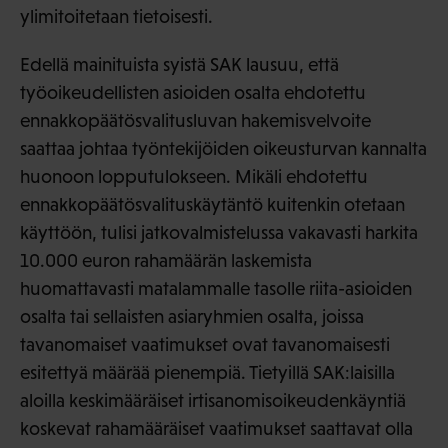
ylimitoitetaan tietoisesti.
Edellä mainituista syistä SAK lausuu, että
työoikeudellisten asioiden osalta ehdotettu
ennakkopäätösvalitusluvan hakemisvelvoite
saattaa johtaa työntekijöiden oikeusturvan kannalta
huonoon lopputulokseen. Mikäli ehdotettu
ennakkopäätösvalituskäytäntö kuitenkin otetaan
käyttöön, tulisi jatkovalmistelussa vakavasti harkita
10.000 euron rahamäärän laskemista
huomattavasti matalammalle tasolle riita-asioiden
osalta tai sellaisten asiaryhmien osalta, joissa
tavanomaiset vaatimukset ovat tavanomaisesti
esitettyä määrää pienempiä. Tietyillä SAK:laisilla
aloilla keskimääräiset irtisanomisoikeudenkäyntiä
koskevat rahamääräiset vaatimukset saattavat olla