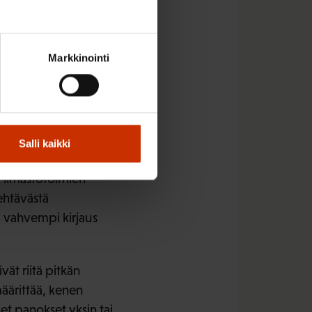
ä: ”Pariisin
imuksen
Markkinointi
kavälin tavoitteiden
sä todetaan lisäksi,
018 osapuolille
iivisesti” edenneet
Salli kaikki
a ilmastotoimien
ehtävästä
a vahvempi kirjaus
ät riitä pitkän
määrittää, kenen
set panokset yksin tai