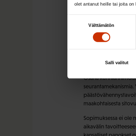
olet antanut heille tai joita o
Ilmastotoimien seurann
Suostumuksen
osapuolikokouksena t
Välttämätön
valinta
täytäntöönpanoa määrä
saavuttamisesta on yht
että: ”YK:n sihteerist
järjestään dialogi, jo
Salli valitut
suhteessa pitkän aikav
Osana kunnianhimoista
seurantamekanismia. 
päästövähennystavoitte
maakohtaisesta sitovu
Sopimuksessa ei ole ma
aikavälin tavoitteesee
kansalliset panokset ov