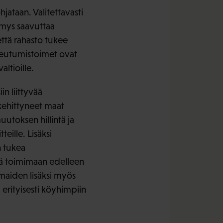
hjataan. Valitettavasti
imys saavuttaa
että rahasto tukee
opeutumistoimet ovat
ltioille.
in liittyvää
kehittyneet maat
utoksen hillintä ja
eille. Lisäksi
n tukea
kiä toimimaan edelleen
smaiden lisäksi myös
 erityisesti köyhimpiin