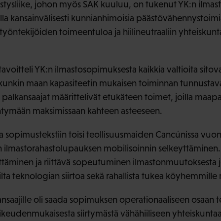
stysliike, johon myös SAK kuuluu, on tukenut YK:n ilma
la kansainvälisesti kunnianhimoisia päästövähennystoimi
työntekijöiden toimeentuloa ja hiilineutraaliin yhteiskun
avoitteli YK:n ilmastosopimuksesta kaikkia valtioita sito
kunkin maan kapasiteetin mukaisen toiminnan tunnustav
palkansaajat määrittelivät etukäteen toimet, joilla maapa
ähtymään maksimissaan kahteen asteeseen.
sopimustekstiin toisi teollisuusmaiden Cancúnissa vuon
n ilmastorahastolupauksen mobilisoinnin selkeyttäminen
äminen ja riittävä sopeutuminen ilmastonmuutoksesta j
ilta teknologian siirtoa sekä rahallista tukea köyhemmille 
ansaajille oli saada sopimuksen operationaaliseen osaan te
keudenmukaisesta siirtymästä vähähiiliseen yhteiskuntaan 