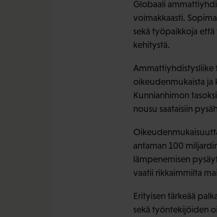
Globaali ammattiyhdi
voimakkaasti. Sopimal
sekä työpaikkoja että 
kehitystä.
Ammattiyhdistysliike t
oikeudenmukaista ja 
Kunnianhimon tasoksi 
nousu saataisiin pys
Oikeudenmukaisuutta 
antaman 100 miljardi
lämpenemisen pysäytt
vaatii rikkaimmilta ma
Erityisen tärkeää palk
sekä työntekijöiden oi