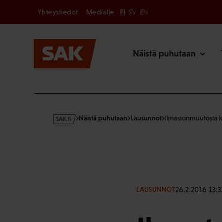
Secondary
Hyppää
Yhteystiedot
Medialle
FI
SV
EN
sisältöön
Päävalikk
Näistä puhutaan
s
Näistä puhutaan
Lausunnot
Ilmastonmuutosta 
a
k
·
f
i
26.2.2016 13:3
LAUSUNNOT