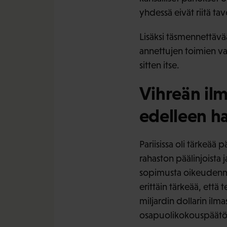
yhdessä eivät riitä ta
Lisäksi täsmennettävää
annettujen toimien vai
sitten itse.
Vihreän ilm
edelleen h
Pariisissa oli tärkeä
rahaston päälinjoista j
sopimusta oikeudenmuk
erittäin tärkeää, ett
miljardin dollarin ilm
osapuolikokouspäätö