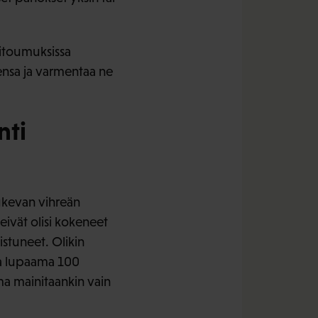
 sitoumuksissa
mensa ja varmentaa ne
nti
ukevan vihreän
 eivät olisi kokeneet
stuneet. Olikin
sa lupaama 100
mma mainitaankin vain