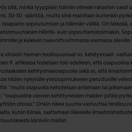
yös siitä, minkä tyyppisiin toimiin vihreän rahaston varat o
ns. 50-50 -sääntöä, mutta siinä mainitaan kuitenkin pyrk
 tasapaino sopeutumisen ja hillinnän välillä. On tärkeää, 
lmastonmuutoksen hillintä- kuin sopeuttamistoimiakin. S
himmille ja kaikkein haavoittuvimmassa asemassa oleville va
tua vihdoin hieman teollisuusmaat vs. kehitysmaat- vastuisi
n 9. artiklassa todetaan toki edelleen, että osapuolina 
avustaakseen kehitysmaaosapuolia sekä se, että ilmastonmu
 niiden nykyisille yleissopimukseen perustuville velvoitt
että: ”muita osapuolia kehotetaan antamaan tai jatkamaa
tä: ”osapuolina olevien kehittyneiden maiden pitäisi pyr
äyttöön otossa.” Onkin oikea suunta vastuuttaa teollisuu
ita, kuten Kiinaa, saattamaan liikkeelle ilmastorahoitusta
muutoksesta kärsiviin maihin.