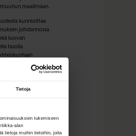
sa muuhun maailmaan.
uudesta kunnioittaa
opimuksen johdannossa
ekä luovan
lla tasolla
 yhteiskuntaan
voitteet täyttyvät.
Tietoja
oitteiden
ohtainen
 ominaisuuksien tukemiseen
tiikka-alan
ietoja muihin tietoihin, joita