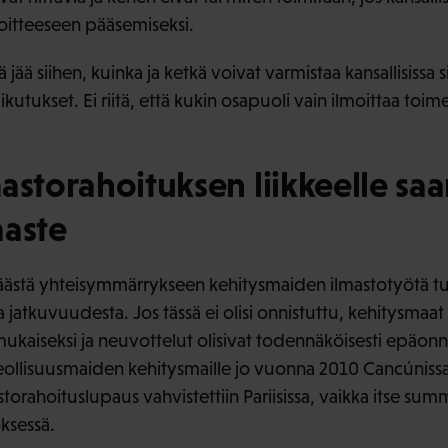
voitteeseen pääsemiseksi.
 jää siihen, kuinka ja ketkä voivat varmistaa kansallisissa
kutukset. Ei riitä, että kukin osapuoli vain ilmoittaa toi
astorahoituksen liikkeelle saa
aaste
ä päästä yhteisymmärrykseen kehitysmaiden ilmastotyötä t
a jatkuvuudesta. Jos tässä ei olisi onnistuttu, kehitysmaat
aiseksi ja neuvottelut olisivat todennäköisesti epäonni
ä teollisuusmaiden kehitysmaille jo vuonna 2010 Cancúnis
astorahoituslupaus vahvistettiin Pariisissa, vaikka itse su
ksessä.