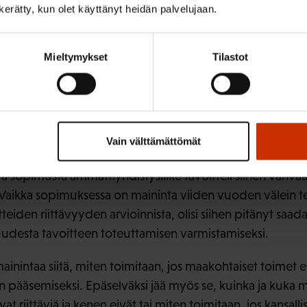
n kerätty, kun olet käyttänyt heidän palvelujaan.
an osalta Pariisin sopimuksessa mainitaan artiklassa 14 ett
oimiva sopimusosapuolten konferenssi tarkastelee sop
Mieltymykset
Tilastot
ajoin arvioidakseen, miten sopimuksen ja sen pitkän ai
eisesti edistytty…”. Pariisin osapuolikokouksen päätökses
ö jatkaa maakohtaisten panosten julkaisemista”. Vuonna 2
ssa arvioidaan kuinka kansalliset sitoumukset ovat ”kollekt
Vain välttämättömät
älin tavoitteeseen.
 sopimusta ammattiyhdistysliike tavoitteli siihen vahva
Vaikka sopimuksessa on maininta viiden vuoden välein t
iden riittävyyden arvioinnista, olisi siihen pitänyt saad
udesta tavoitteen toteuttamisen varmistamiseksi.
inintaa siitä, miten toimitaan, jos maakohtaiset toimet eiv
n pääsemiseksi. Epäselväksi jää myös se, kuinka ja kuka 
at riittäviä ja kenen eivät tai miten toimitaan, jos kansalli