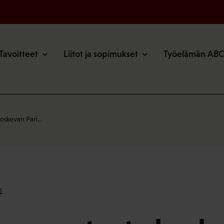
o
Tavoitteet
Liitot ja sopimukset
Työelämän ABC
koskevan Pari…
1