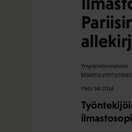
Ilmas
Pariis
alleki
Ympäristöministeriö
kirjaamo.ym@ymparis
YM1/34/2016
Työntekijöi
ilmastosop