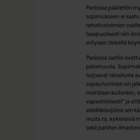
Pariisissa päätettiin m
sopimukseen ei saatu 
rahoitustoimien osalta
tasapuolisesti niin i
erityisen tärkeitä köy
Pariisissa saatiin avat
palomuuria. Sopimukse
tarjoavat rahoitusta 
sopeutuminen on jatkoa
mainitaan kuitenkin, 
vapaehtoisesti” ja et
edelläkävijöinä sen k
muita ns. kykeneviä ma
sekä pahiten ilmaston