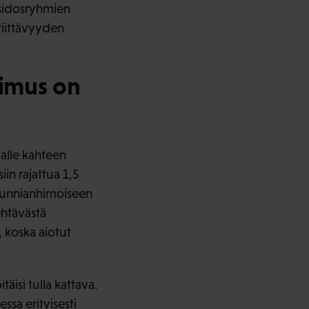
 sidosryhmien
riittävyyden
pimus on
alle kahteen
in rajattua 1,5
 Kunnianhimoiseen
ehtävästä
, koska aiotut
täisi tulla kattava.
ssa erityisesti