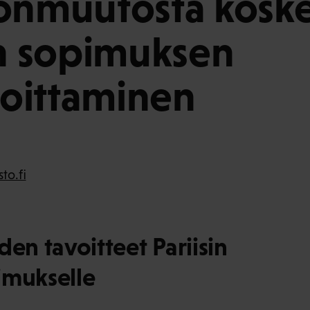
tonmuutosta kosk
in sopimuksen
rjoittaminen
to.fi
den tavoitteet Pariisin
imukselle