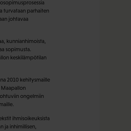
stosopimusprosessia
a turvataan parhaiten
taan johtavaa
vaa, kunnianhimoista,
aa sopimusta.
llon keskilämpötilan
na 2010 kehitysmaille
. Maapallon
ohtuviin ongelmiin
maille.
kstit ihmisoikeuksista
ja inhimillisen,