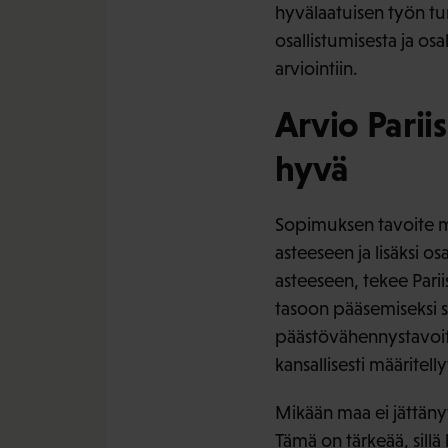
hyvälaatuisen työn t
osallistumisesta ja os
arviointiin.
Arvio Parii
hyvä
Sopimuksen tavoite ma
asteeseen ja lisäksi o
asteeseen, tekee Pari
tasoon pääsemiseksi s
päästövähennystavoitte
kansallisesti määritel
Mikään maa ei jättänyt 
Tämä on tärkeää, sillä