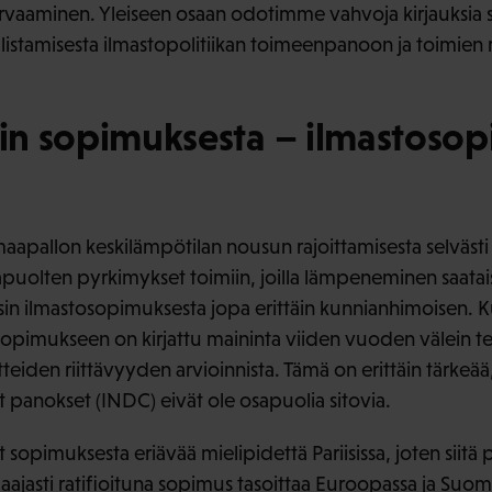
urvaaminen. Yleiseen osaan odotimme vahvoja kirjauksia
allistamisesta ilmastopolitiikan toimeenpanoon ja toimien 
sin sopimuksesta – ilmastoso
apallon keskilämpötilan nousun rajoittamisesta selvästi 
sapuolten pyrkimykset toimiin, joilla lämpeneminen saataisi
isin ilmastosopimuksesta jopa erittäin kunnianhimoisen.
opimukseen on kirjattu maininta viiden vuoden välein t
iden riittävyyden arvioinnista. Tämä on erittäin tärkeää
lyt panokset (INDC) eivät ole osapuolia sitovia.
sopimuksesta eriävää mielipidettä Pariisissa, joten siitä pi
 laajasti ratifioituna sopimus tasoittaa Euroopassa ja Suome