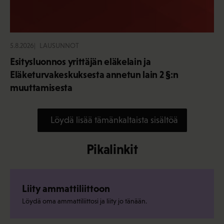
5.8.2026
LAUSUNNOT
Esitysluonnos yrittäjän eläkelain ja
Eläketurvakeskuksesta annetun lain 2 §:n
muuttamisesta
Löydä lisää tämänkaltaista sisältöä
Pikalinkit
Liity ammattiliittoon
Löydä oma ammattiliittosi ja liity jo tänään.