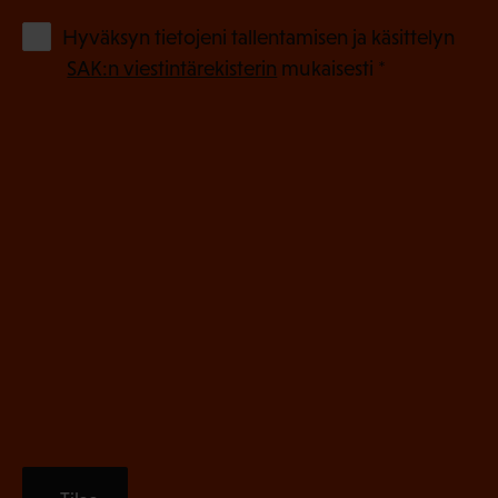
o
(
Hyväksyn tietojeni tallentamisen ja käsittelyn
P
l
SAK:n viestintärekisterin
mukaisesti *
a
l
k
i
o
n
l
e
l
i
n
n
)
e
n
)