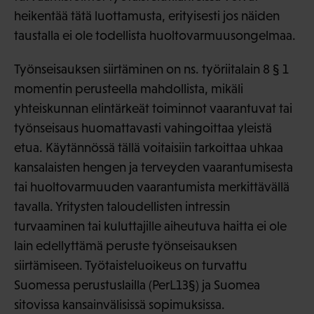
heikentää tätä luottamusta, erityisesti jos näiden
taustalla ei ole todellista huoltovarmuusongelmaa.
Työnseisauksen siirtäminen on ns. työriitalain 8 § 1
momentin perusteella mahdollista, mikäli
yhteiskunnan elintärkeät toiminnot vaarantuvat tai
työnseisaus huomattavasti vahingoittaa yleistä
etua. Käytännössä tällä voitaisiin tarkoittaa uhkaa
kansalaisten hengen ja terveyden vaarantumisesta
tai huoltovarmuuden vaarantumista merkittävällä
tavalla. Yritysten taloudellisten intressin
turvaaminen tai kuluttajille aiheutuva haitta ei ole
lain edellyttämä peruste työnseisauksen
siirtämiseen. Työtaisteluoikeus on turvattu
Suomessa perustuslailla (PerL13§) ja Suomea
sitovissa kansainvälisissä sopimuksissa.