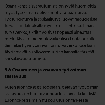
Osana kansalaisvarautumista on syytä huomioida
myös työelämän pelisäännöt ja sosiaaliturva.
Työsuhdeturva ja sosiaaliturva luovat taloudellista
turvaa kotitalouksille myös kriisitilanteissa. Ilman
turvaverkkoja kriisit voisivat nopeasti aiheuttaa
merkittäviä toimeentulovaikeuksia kotitalouksille.
Sen takia hyvinvointivaltion turvaverkot osaltaan
täydentävät huoltovarmuuden kannalta tärkeää
kansalaisvarautumista.
3.6 Osaaminen ja osaavan työvoiman
saatavuus
Kuten luonnoksessa todetaan, osaavan työvoiman
saatavuus on huoltovarmuuden kannalta kriittistä.
Luonnoksessa mainittu koulutus on tärkeässä