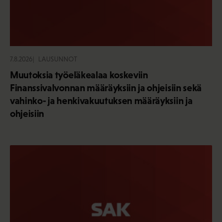
7.8.2026
LAUSUNNOT
Muutoksia työeläkealaa koskeviin
Finanssivalvonnan määräyksiin ja ohjeisiin sekä
vahinko- ja henkivakuutuksen määräyksiin ja
ohjeisiin