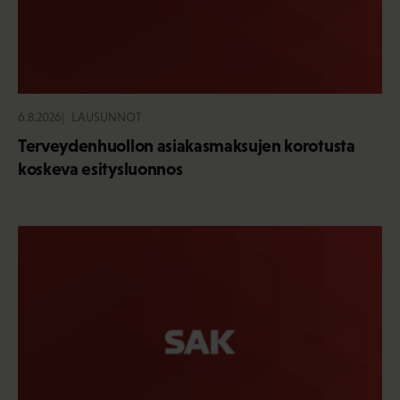
6.8.2026
LAUSUNNOT
Terveydenhuollon asiakasmaksujen korotusta
koskeva esitysluonnos