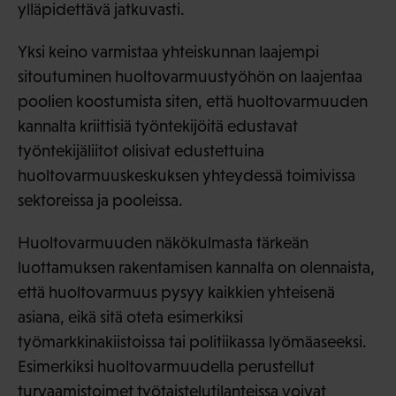
ylläpidettävä jatkuvasti.
Yksi keino varmistaa yhteiskunnan laajempi
sitoutuminen huoltovarmuustyöhön on laajentaa
poolien koostumista siten, että huoltovarmuuden
kannalta kriittisiä työntekijöitä edustavat
työntekijäliitot olisivat edustettuina
huoltovarmuuskeskuksen yhteydessä toimivissa
sektoreissa ja pooleissa.
Huoltovarmuuden näkökulmasta tärkeän
luottamuksen rakentamisen kannalta on olennaista,
että huoltovarmuus pysyy kaikkien yhteisenä
asiana, eikä sitä oteta esimerkiksi
työmarkkinakiistoissa tai politiikassa lyömäaseeksi.
Esimerkiksi huoltovarmuudella perustellut
turvaamistoimet työtaistelutilanteissa voivat