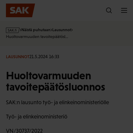
Hyppää
sisältöön
s
Näistä puhutaan
Lausunnot
a
Huoltovarmuuden tavoitepäätösl…
k
·
f
21.5.2024 16:33
LAUSUNNOT
i
Huoltovarmuuden
tavoitepäätösluonnos
SAK:n lausunto työ- ja elinkeinoministeriölle
Työ- ja elinkeinoministeriö
VN/30737/2022