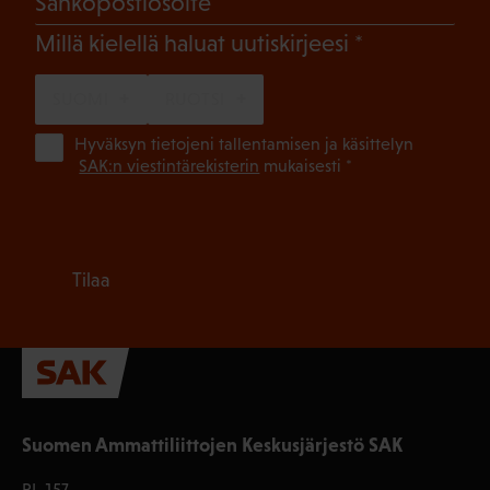
Sähköpostiosoite
(Pakollinen)
Millä kielellä haluat uutiskirjeesi
SUOMI
RUOTSI
(Pa
Hyväksyn tietojeni tallentamisen ja käsittelyn
SAK:n viestintärekisterin
mukaisesti *
Tilaa
Suomen Ammattiliittojen Keskusjärjestö SAK
PL 157