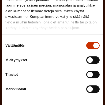
SAK:n uutiskirje tarjoaa viikottain tutkittua tietoa,
jaamme sosiaalisen median, mainosalan ja analytiikka-
asiantuntijoiden näkemyksiä ja analyysejä.
alan kumppaneillemme tietoja siitä, miten käytät
sivustoamme. Kumppanimme voivat yhdistää näitä
tietoja muihin tietoihin, joita olet antanut heille tai joita on
kerätty, kun olet käyttänyt heidän palvelujaan.
(
Etunimi
Suostumuksen
P
Välttämätön
valinta
a
(
Sukunimi
k
Mieltymykset
P
o
a
l
Tilastot
(
Sähköpostiosoite
k
l
P
o
i
Markkinointi
a
l
Mikä tai mitkä näistä kuvaavat sinua
n
k
l
parhaiten?
e