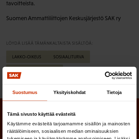
tavoitteista.
Suomen Ammattiliittojen Keskusjärjestö SAK ry
LÖYDÄ LISÄÄ TÄMÄNKALTAISTA SISÄLTÖÄ:
LAKKO-OIKEUS
SOSIAALITURVA
TYÖELÄMÄN OIKEUDET
Suostumus
Yksityiskohdat
Tietoja
Tämä sivusto käyttää evästeitä
Tilaa SAK:n uutiskirje ja pysy kartalla
Käytämme evästeitä tarjoamamme sisällön ja mainosten
tapahtumista
räätälöimiseen, sosiaalisen median ominaisuuksien
tukemiseen ja kävijämäärämme analysoimiseen. Lisäksi