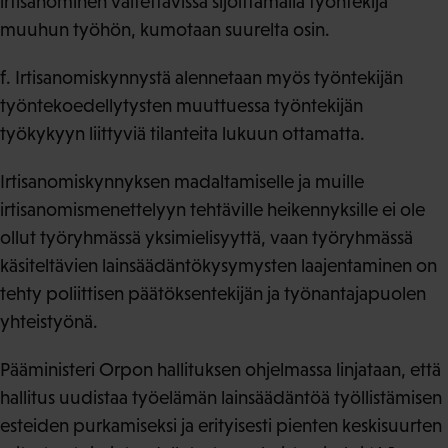
irtisanominen vältettävissä sijoittamalla työntekijä
muuhun työhön, kumotaan suurelta osin.
f. Irtisanomiskynnystä alennetaan myös työntekijän
työntekoedellytysten muuttuessa työntekijän
työkykyyn liittyviä tilanteita lukuun ottamatta.
Irtisanomiskynnyksen madaltamiselle ja muille
irtisanomismenettelyyn tehtäville heikennyksille ei ole
ollut työryhmässä yksimielisyyttä, vaan työryhmässä
käsiteltävien lainsäädäntökysymysten laajentaminen on
tehty poliittisen päätöksentekijän ja työnantajapuolen
yhteistyönä.
Pääministeri Orpon hallituksen ohjelmassa linjataan, että
hallitus uudistaa työelämän lainsäädäntöä työllistämisen
esteiden purkamiseksi ja erityisesti pienten keskisuurten