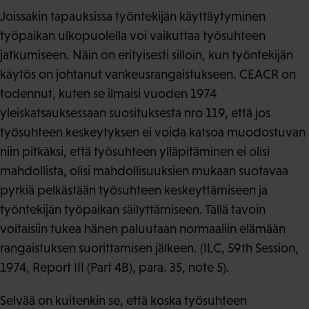
Joissakin tapauksissa työntekijän käyttäytyminen
työpaikan ulkopuolella voi vaikuttaa työsuhteen
jatkumiseen. Näin on erityisesti silloin, kun työntekijän
käytös on johtanut vankeusrangaistukseen. CEACR on
todennut, kuten se ilmaisi vuoden 1974
yleiskatsauksessaan suosituksesta nro 119, että jos
työsuhteen keskeytyksen ei voida katsoa muodostuvan
niin pitkäksi, että työsuhteen ylläpitäminen ei olisi
mahdollista, olisi mahdollisuuksien mukaan suotavaa
pyrkiä pelkästään työsuhteen keskeyttämiseen ja
työntekijän työpaikan säilyttämiseen. Tällä tavoin
voitaisiin tukea hänen paluutaan normaaliin elämään
rangaistuksen suorittamisen jälkeen. (ILC, 59th Session,
1974, Report III (Part 4B), para. 35, note 5).
Selvää on kuitenkin se, että koska työsuhteen