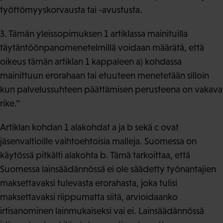
työttömyyskorvausta tai -avustusta.
3. Tämän yleissopimuksen 1 artiklassa mainituilla
täytäntöönpanomenetelmillä voidaan määrätä, että
oikeus tämän artiklan 1 kappaleen a) kohdassa
mainittuun erorahaan tai etuuteen menetetään silloin
kun palvelussuhteen päättämisen perusteena on vakava
rike.’’
Artiklan kohdan 1 alakohdat a ja b sekä c ovat
jäsenvaltioille vaihtoehtoisia malleja. Suomessa on
käytössä pitkälti alakohta b. Tämä tarkoittaa, että
Suomessa lainsäädännössä ei ole säädetty työnantajien
maksettavaksi tulevasta erorahasta, joka tulisi
maksettavaksi riippumatta siitä, arvioidaanko
irtisanominen lainmukaiseksi vai ei. Lainsäädännössä