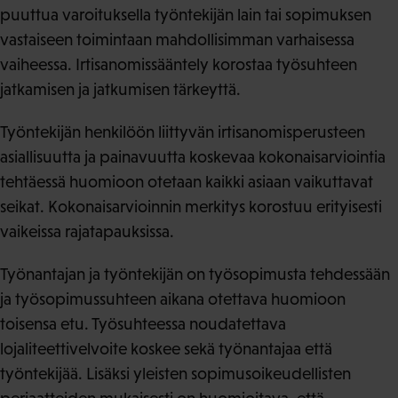
puuttua varoituksella työntekijän lain tai sopimuksen
vastaiseen toimintaan mahdollisimman varhaisessa
vaiheessa. Irtisanomissääntely korostaa työsuhteen
jatkamisen ja jatkumisen tärkeyttä.
Työntekijän henkilöön liittyvän irtisanomisperusteen
asiallisuutta ja painavuutta koskevaa kokonaisarviointia
tehtäessä huomioon otetaan kaikki asiaan vaikuttavat
seikat. Kokonaisarvioinnin merkitys korostuu erityisesti
vaikeissa rajatapauksissa.
Työnantajan ja työntekijän on työsopimusta tehdessään
ja työsopimussuhteen aikana otettava huomioon
toisensa etu. Työsuhteessa noudatettava
lojaliteettivelvoite koskee sekä työnantajaa että
työntekijää. Lisäksi yleisten sopimusoikeudellisten