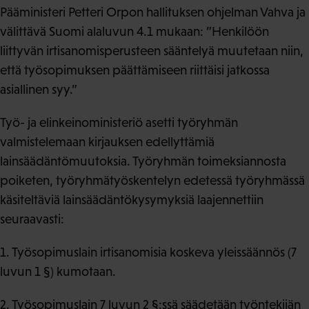
Pääministeri Petteri Orpon hallituksen ohjelman Vahva ja
välittävä Suomi alaluvun 4.1 mukaan: ”Henkilöön
liittyvän irtisanomisperusteen sääntelyä muutetaan niin,
että työsopimuksen päättämiseen riittäisi jatkossa
asiallinen syy.”
Työ- ja elinkeinoministeriö asetti työryhmän
valmistelemaan kirjauksen edellyttämiä
lainsäädäntömuutoksia. Työryhmän toimeksiannosta
poiketen, työryhmätyöskentelyn edetessä työryhmässä
käsiteltäviä lainsäädäntökysymyksiä laajennettiin
seuraavasti:
1. Työsopimuslain irtisanomisia koskeva yleissäännös (7
luvun 1 §) kumotaan.
2. Työsopimuslain 7 luvun 2 §:ssä säädetään työntekijän