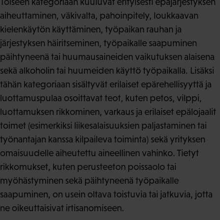
Toiseen kategoriaan kuuluvat erityisesti epäjärjestyksen
aiheuttaminen, väkivalta, pahoinpitely, loukkaavan
kielenkäytön käyttäminen, työpaikan rauhan ja
järjestyksen häiritseminen, työpaikalle saapuminen
päihtyneenä tai huumausaineiden vaikutuksen alaisena
sekä alkoholin tai huumeiden käyttö työpaikalla. Lisäksi
tähän kategoriaan sisältyvät erilaiset epärehellisyyttä ja
luottamuspulaa osoittavat teot, kuten petos, vilppi,
luottamuksen rikkominen, varkaus ja erilaiset epälojaalit
toimet (esimerkiksi liikesalaisuuksien paljastaminen tai
työnantajan kanssa kilpaileva toiminta) sekä yrityksen
omaisuudelle aiheutettu aineellinen vahinko. Tietyt
rikkomukset, kuten perusteeton poissaolo tai
myöhästyminen sekä päihtyneenä työpaikalle
saapuminen, on usein oltava toistuvia tai jatkuvia, jotta
ne oikeuttaisivat irtisanomiseen.