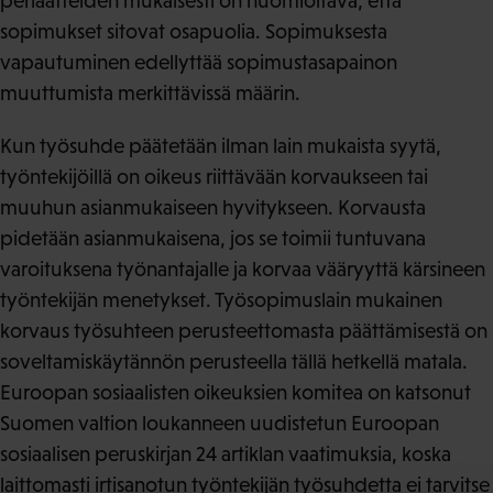
periaatteiden mukaisesti on huomioitava, että
sopimukset sitovat osapuolia. Sopimuksesta
vapautuminen edellyttää sopimustasapainon
muuttumista merkittävissä määrin.
Kun työsuhde päätetään ilman lain mukaista syytä,
työntekijöillä on oikeus riittävään korvaukseen tai
muuhun asianmukaiseen hyvitykseen. Korvausta
pidetään asianmukaisena, jos se toimii tuntuvana
varoituksena työnantajalle ja korvaa vääryyttä kärsineen
työntekijän menetykset. Työsopimuslain mukainen
korvaus työsuhteen perusteettomasta päättämisestä on
soveltamiskäytännön perusteella tällä hetkellä matala.
Euroopan sosiaalisten oikeuksien komitea on katsonut
Suomen valtion loukanneen uudistetun Euroopan
sosiaalisen peruskirjan 24 artiklan vaatimuksia, koska
laittomasti irtisanotun työntekijän työsuhdetta ei tarvitse