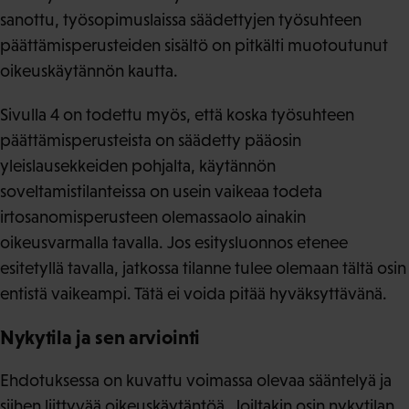
sanottu, työsopimuslaissa säädettyjen työsuhteen
päättämisperusteiden sisältö on pitkälti muotoutunut
oikeuskäytännön kautta.
Sivulla 4 on todettu myös, että koska työsuhteen
päättämisperusteista on säädetty pääosin
yleislausekkeiden pohjalta, käytännön
soveltamistilanteissa on usein vaikeaa todeta
irtosanomisperusteen olemassaolo ainakin
oikeusvarmalla tavalla. Jos esitysluonnos etenee
esitetyllä tavalla, jatkossa tilanne tulee olemaan tältä osin
entistä vaikeampi. Tätä ei voida pitää hyväksyttävänä.
Nykytila ja sen arviointi
Ehdotuksessa on kuvattu voimassa olevaa sääntelyä ja
siihen liittyvää oikeuskäytäntöä. Joiltakin osin nykytilan