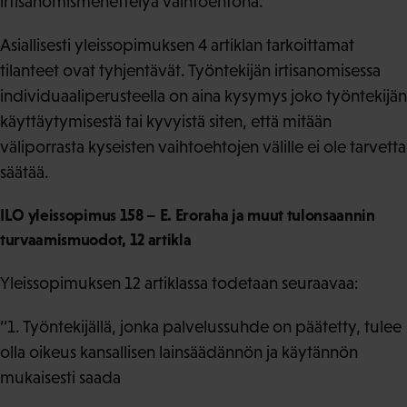
irtisanomismenettelyä vaihtoehtona.
Asiallisesti yleissopimuksen 4 artiklan tarkoittamat
tilanteet ovat tyhjentävät. Työntekijän irtisanomisessa
individuaaliperusteella on aina kysymys joko työntekijän
käyttäytymisestä tai kyvyistä siten, että mitään
väliporrasta kyseisten vaihtoehtojen välille ei ole tarvetta
säätää.
ILO yleissopimus 158 – E. Eroraha ja muut tulonsaannin
turvaamismuodot, 12 artikla
Yleissopimuksen 12 artiklassa todetaan seuraavaa:
’’1. Työntekijällä, jonka palvelussuhde on päätetty, tulee
olla oikeus kansallisen lainsäädännön ja käytännön
mukaisesti saada