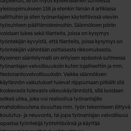
tarpeeton, se on myös kyseenalainen suhteessa
yleissopimukseen 158 ja etenkin tämän 4 artiklassa
sallittuihin ja siten työnantajien käytettävissä oleviin
työsuhteen päättämiskeinoihin. Säännöksen piiriin
voidaan lukea sekä tilanteita, joissa on kysymys
työntekijän kyvyistä, että tilanteita, joissa kysymys on
työntekijän vähintään osittaisesta rikkomuksesta.
Kyseinen sääntelymalli on erityisen epäselvä suhteessa
työnantajan velvollisuuksiin kuten lojaliteettiin ja mm.
tiedonantovelvollisuuksiin. Vaikka säännöksen
käytännön vaikutukset tulevat riippumaan pitkälti sitä
koskevasta tulevasta oikeuskäytännöstä, sillä luodaan
selkeä uhka, joka voi realisoitua työnantajille
mahdollisuutena sivuuttaa mm. työn tekemiseen liittyvä
koulutus- ja neuvonta, tai jopa työnantajan velvollisuus
opastaa työntekijä työtehtäviinsä ja käyttää