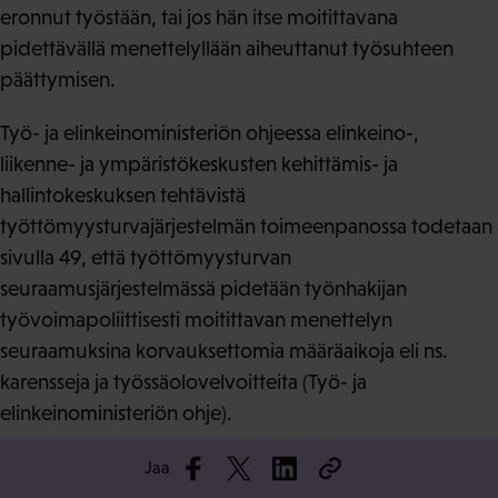
eronnut työstään, tai jos hän itse moitittavana
pidettävällä menettelyllään aiheuttanut työsuhteen
päättymisen.
Työ- ja elinkeinoministeriön ohjeessa elinkeino-,
liikenne- ja ympäristökeskusten kehittämis- ja
hallintokeskuksen tehtävistä
työttömyysturvajärjestelmän toimeenpanossa todetaan
sivulla 49, että työttömyysturvan
seuraamusjärjestelmässä pidetään työnhakijan
työvoimapoliittisesti moitittavan menettelyn
seuraamuksina korvauksettomia määräaikoja eli ns.
karensseja ja työssäolovelvoitteita (Työ- ja
elinkeinoministeriön ohje).
Irtisanotulle henkilölle asetetaan siis hyvin helposti
Jaa
työttömyysturvan karenssi. Jotta karenssia ei asetettaisi,