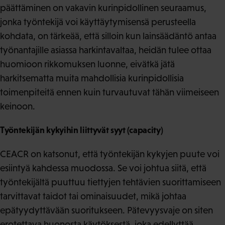
päättäminen on vakavin kurinpidollinen seuraamus,
jonka työntekijä voi käyttäytymisensä perusteella
kohdata, on tärkeää, että silloin kun lainsäädäntö antaa
työnantajille asiassa harkintavaltaa, heidän tulee ottaa
huomioon rikkomuksen luonne, eivätkä jätä
harkitsematta muita mahdollisia kurinpidollisia
toimenpiteitä ennen kuin turvautuvat tähän viimeiseen
keinoon.
Työntekijän kykyihin liittyvät syyt (capacity)
CEACR on katsonut, että työntekijän kykyjen puute voi
esiintyä kahdessa muodossa. Se voi johtua siitä, että
työntekijältä puuttuu tiettyjen tehtävien suorittamiseen
tarvittavat taidot tai ominaisuudet, mikä johtaa
epätyydyttävään suoritukseen. Pätevyysvaje on siten
erotettava huonosta käytöksestä, joka edellyttää