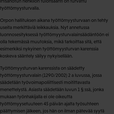
irtisanotun henkilön tulonsaanti on turvattu
työttömyysturvalla.
Orpon hallituksen aikana työttömyysturvaan on tehty
useita merkittäviä leikkauksia. Nyt annetussa
luonnosesityksessä työttömyysturvalainsäädäntöön ei
olla tekemässä muutoksia, mikä tarkoittaa sitä, että
esimerkiksi nykyinen työttömyysturvan karenssia
koskeva sääntely säilyy nykyisellään.
Työttömyysturvan karenssista on säädetty
työttömyysturvalain (1290/2002) 2 a luvussa, jossa
säädetään työvoimapoliittisesti moitittavasta
menettelystä. Asiasta säädetään luvun 1 §:ssä, jonka
mukaan työnhakijalla ei ole oikeutta
työttömyysetuuteen 45 päivän ajalta työsuhteen
päättymisen jälkeen, jos hän on ilman pätevää syytä