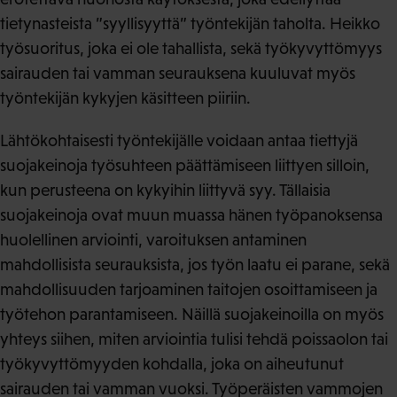
tietynasteista ”syyllisyyttä” työntekijän taholta. Heikko
työsuoritus, joka ei ole tahallista, sekä työkyvyttömyys
sairauden tai vamman seurauksena kuuluvat myös
työntekijän kykyjen käsitteen piiriin.
Lähtökohtaisesti työntekijälle voidaan antaa tiettyjä
suojakeinoja työsuhteen päättämiseen liittyen silloin,
kun perusteena on kykyihin liittyvä syy. Tällaisia
suojakeinoja ovat muun muassa hänen työpanoksensa
huolellinen arviointi, varoituksen antaminen
mahdollisista seurauksista, jos työn laatu ei parane, sekä
mahdollisuuden tarjoaminen taitojen osoittamiseen ja
työtehon parantamiseen. Näillä suojakeinoilla on myös
yhteys siihen, miten arviointia tulisi tehdä poissaolon tai
työkyvyttömyyden kohdalla, joka on aiheutunut
sairauden tai vamman vuoksi. Työperäisten vammojen