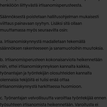
henkilöön liittyvästä irtisanomisperusteesta.
Säännöksestä poistetaan hallitusohjelman mukaisesti
viittaus painavaan syyhyn. Lisäksi sitä ollaan
muuttamassa myös seuraavilta osin:
a. Irtisanomiskynnystä madalletaan tekemällä
säännöksen rakenteeseen ja sanamuotoihin muutoksia.
b. Irtisanomisperusteen kokonaisarviota heikennetään
niin, ettei irtisanomiskynnyksen kannalta kaikkia,
työnantajan ja työntekijän olosuhteiden kannalta
olennaisia tekijöitä ei tulisi enää ottaa
irtisanomiskynnystä harkittaessa huomioon.
c. Työnantajan velvollisuutta varoittaa työntekijää ennen
työsuhteen irtisanomista heikennetään. Varoitusta ei