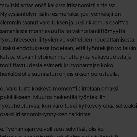
tarvitsisi antaa enää kaikissa irtisanomistilanteissa.
Nykysääntelyn lisäksi esimerkiksi, jos työntekijä on
aiemmin saanut varoituksen ja uusi rikkomus osoittaa
samanlaista moitittavuutta tai välinpitämättömyyttä
työsuhteeseen liittyvien velvoitteiden noudattamisessa.
Lisäksi ehdotuksessa todetaan, että työntekijän voitaisiin
katsoa olevan tietoinen menettelynsä vakavuudesta ja
moitittavuudesta esimerkiksi työnantajan koko
henkilöstölle suunnatun ohjeistuksen perusteella.
d. Varoitusta koskeva momentti siirretään omaksi
pykäläkseen. Muutos heikentää työntekijän
työsuhdeturvaa, kun varoitus ei kytkeydy enää selkeäksi
osaksi irtisanomiskynnyksen harkintaa.
e. Työnantajan velvollisuus selvittää, olisiko