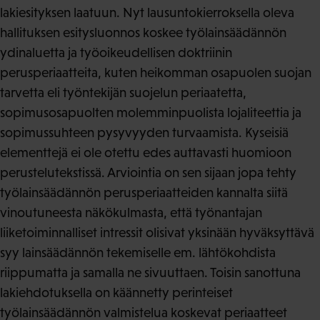
lakiesityksen laatuun. Nyt lausuntokierroksella oleva
hallituksen esitysluonnos koskee työlainsäädännön
ydinaluetta ja työoikeudellisen doktriinin
perusperiaatteita, kuten heikomman osapuolen suojan
tarvetta eli työntekijän suojelun periaatetta,
sopimusosapuolten molemminpuolista lojaliteettia ja
sopimussuhteen pysyvyyden turvaamista. Kyseisiä
elementtejä ei ole otettu edes auttavasti huomioon
perustelutekstissä. Arviointia on sen sijaan jopa tehty
työlainsäädännön perusperiaatteiden kannalta siitä
vinoutuneesta näkökulmasta, että työnantajan
liiketoiminnalliset intressit olisivat yksinään hyväksyttävä
syy lainsäädännön tekemiselle em. lähtökohdista
riippumatta ja samalla ne sivuuttaen. Toisin sanottuna
lakiehdotuksella on käännetty perinteiset
työlainsäädännön valmistelua koskevat periaatteet