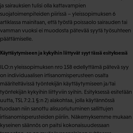
ja sairauksien tulisi olla kattavampien
suojatoimenpiteiden piirissä – yleissopimuksen 6
artiklassa mainitaan, että työstä poissaolo sairauden tai
vamman vuoksi ei muodosta pätevää syytä työsuhteen
päättämiselle.
Käyttäytymiseen ja kykyihin liittyvät syyt tässä esityksessä
ILO:n yleissopimuksen nro 158 edellyttämä pätevä syy
on individuaalisen irtisanomisperusteen osalta
määriteltävissä työntekijän käyttäytymiseen ja/tai
työntekijän kykyihin liittyviin syihin. Esityksessä esitetään
uutta, TSL 7:2.1 §:n 2) alakohtaa, jolla käytännössä
tuodaan niin sanottu alisuoriutuminen sallittujen
irtisanomisperusteiden piiriin. Näkemyksemme mukaan
kyseinen säännös on paitsi kokonaisuudessaan