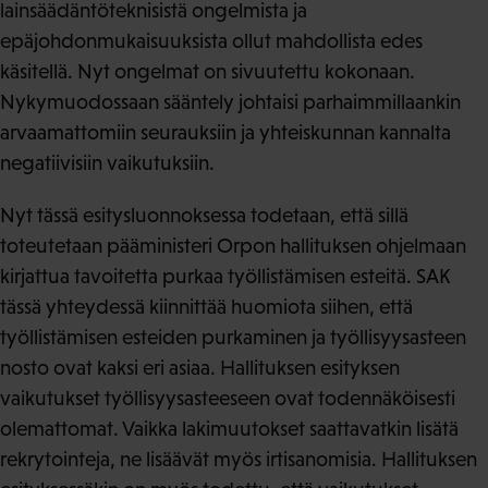
lainsäädäntöteknisistä ongelmista ja
epäjohdonmukaisuuksista ollut mahdollista edes
käsitellä. Nyt ongelmat on sivuutettu kokonaan.
Nykymuodossaan sääntely johtaisi parhaimmillaankin
arvaamattomiin seurauksiin ja yhteiskunnan kannalta
negatiivisiin vaikutuksiin.
Nyt tässä esitysluonnoksessa todetaan, että sillä
toteutetaan pääministeri Orpon hallituksen ohjelmaan
kirjattua tavoitetta purkaa työllistämisen esteitä. SAK
tässä yhteydessä kiinnittää huomiota siihen, että
työllistämisen esteiden purkaminen ja työllisyysasteen
nosto ovat kaksi eri asiaa. Hallituksen esityksen
vaikutukset työllisyysasteeseen ovat todennäköisesti
olemattomat. Vaikka lakimuutokset saattavatkin lisätä
rekrytointeja, ne lisäävät myös irtisanomisia. Hallituksen