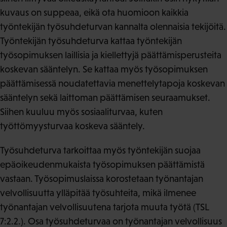
kuvaus on suppeaa, eikä ota huomioon kaikkia
työntekijän työsuhdeturvan kannalta olennaisia tekijöitä.
Työntekijän työsuhdeturva kattaa työntekijän
työsopimuksen laillisia ja kiellettyjä päättämisperusteita
koskevan sääntelyn. Se kattaa myös työsopimuksen
päättämisessä noudatettavia menettelytapoja koskevan
sääntelyn sekä laittoman päättämisen seuraamukset.
Siihen kuuluu myös sosiaaliturvaa, kuten
työttömyysturvaa koskeva sääntely.
Työsuhdeturva tarkoittaa myös työntekijän suojaa
epäoikeudenmukaista työsopimuksen päättämistä
vastaan. Työsopimuslaissa korostetaan työnantajan
velvollisuutta ylläpitää työsuhteita, mikä ilmenee
työnantajan velvollisuutena tarjota muuta työtä (TSL
7:2.2.). Osa työsuhdeturvaa on työnantajan velvollisuus