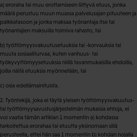
a) eroraha tai muu erottamiseen liittyvä etuus, jonka
määrä perustuu muun muassa palvelusajan pituuteen ja
palkkatasoon ja jonka maksaa työnantaja itse tai
työnantajien maksuilla toimiva rahasto, tai
b) työttömyysvakuutusetuuksia tai -korvauksia tai
muuta sosiaaliturvaa, kuten vanhuus- tai
työkyvyttömyysetuuksia niillä tavanmukaisilla ehdoilla,
joilla näitä etuuksia myönnetään, tai
c) osia edellämainituista.
2. Työntekijä, joka ei täytä yleisen työttömyysvakuutus-
tai työttömyysavustusjärjestelmän mukaisia ehtoja, ei
voi vaatia tämän artiklan 1 momentin a) kohdassa
tarkoitettua erorahaa tai etuutta yksinomaan sillä
perusteella, ettei hän saa 1 momentin b) kohdan nojalla