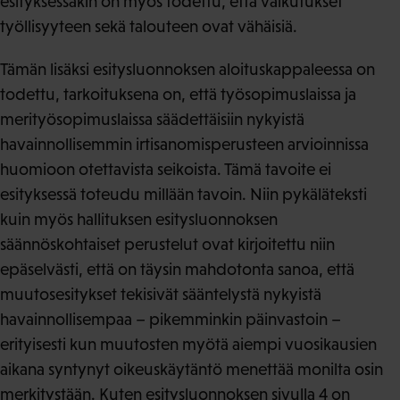
esityksessäkin on myös todettu, että vaikutukset
työllisyyteen sekä talouteen ovat vähäisiä.
Tämän lisäksi esitysluonnoksen aloituskappaleessa on
todettu, tarkoituksena on, että työsopimuslaissa ja
merityösopimuslaissa säädettäisiin nykyistä
havainnollisemmin irtisanomisperusteen arvioinnissa
huomioon otettavista seikoista. Tämä tavoite ei
esityksessä toteudu millään tavoin. Niin pykäläteksti
kuin myös hallituksen esitysluonnoksen
säännöskohtaiset perustelut ovat kirjoitettu niin
epäselvästi, että on täysin mahdotonta sanoa, että
muutosesitykset tekisivät sääntelystä nykyistä
havainnollisempaa – pikemminkin päinvastoin –
erityisesti kun muutosten myötä aiempi vuosikausien
aikana syntynyt oikeuskäytäntö menettää monilta osin
merkitystään. Kuten esitysluonnoksen sivulla 4 on