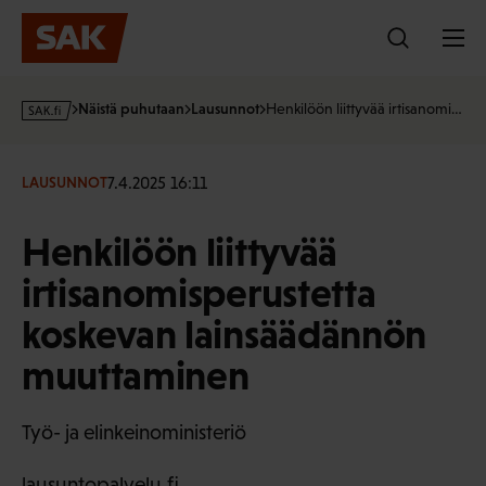
Hyppää
sisältöön
s
Näistä puhutaan
Lausunnot
Henkilöön liittyvää irtisanomi…
a
k
·
7.4.2025 16:11
LAUSUNNOT
f
i
Henkilöön liittyvää
irtisanomisperustetta
koskevan lainsäädännön
muuttaminen
Työ- ja elinkeinoministeriö
lausuntopalvelu.fi