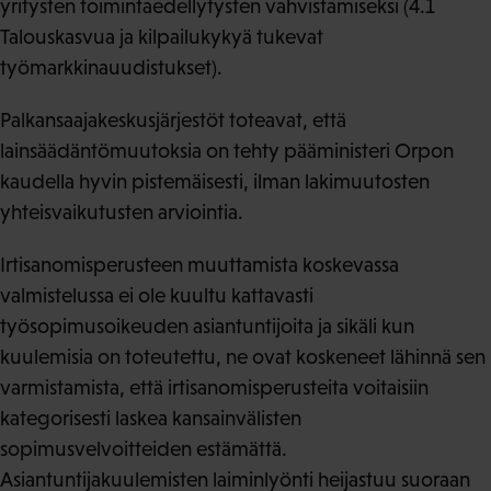
yritysten toimintaedellytysten vahvistamiseksi (4.1
Talouskasvua ja kilpailukykyä tukevat
työmarkkinauudistukset).
Palkansaajakeskusjärjestöt toteavat, että
lainsäädäntömuutoksia on tehty pääministeri Orpon
kaudella hyvin pistemäisesti, ilman lakimuutosten
yhteisvaikutusten arviointia.
Irtisanomisperusteen muuttamista koskevassa
valmistelussa ei ole kuultu kattavasti
työsopimusoikeuden asiantuntijoita ja sikäli kun
kuulemisia on toteutettu, ne ovat koskeneet lähinnä sen
varmistamista, että irtisanomisperusteita voitaisiin
kategorisesti laskea kansainvälisten
sopimusvelvoitteiden estämättä.
Asiantuntijakuulemisten laiminlyönti heijastuu suoraan