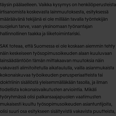
täysin päälaelleen. Vaikka kysymys on henkilöperusteista
irtisanomista koskevasta lainmuutoksesta, esityksessä
määräävänä tekijänä ei ole millään tavalla työntekijän
suojelun tarve, vaan yksinomaan työnantajan
hallinnollinen taakka ja liiketoimintariski.
SAK toteaa, että Suomessa ei ole koskaan aiemmin tehty
näin keskeiseen työsopimusoikeuden alaan kuuluvaan
lainsäädäntöön tämän mittakaavan muutoksia näin
vakavasti alimitoitetulla aikataululla, vailla asianmukaista
kokonaiskuvaa työoikeuden perusperiaatteista tai
doktriinin sisällöstä yleisemmälläkään tasolla, ja ilman
todellista kokonaisvaikutusten arviointia. Mikäli
työryhmässä olisi palkansaajapuolen vaatimusten
mukaisesti kuultu työsopimusoikeuden asiantuntijoita,
olisi suuri osa esitykseen sisältyvistä vakavista puutteista,