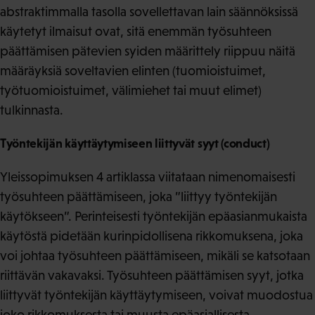
abstraktimmalla tasolla sovellettavan lain säännöksissä
käytetyt ilmaisut ovat, sitä enemmän työsuhteen
päättämisen pätevien syiden määrittely riippuu näitä
määräyksiä soveltavien elinten (tuomioistuimet,
työtuomioistuimet, välimiehet tai muut elimet)
tulkinnasta.
Työntekijän käyttäytymiseen liittyvät syyt (conduct)
Yleissopimuksen 4 artiklassa viitataan nimenomaisesti
työsuhteen päättämiseen, joka ”liittyy työntekijän
käytökseen”. Perinteisesti työntekijän epäasianmukaista
käytöstä pidetään kurinpidollisena rikkomuksena, joka
voi johtaa työsuhteen päättämiseen, mikäli se katsotaan
riittävän vakavaksi. Työsuhteen päättämisen syyt, jotka
liittyvät työntekijän käyttäytymiseen, voivat muodostua
joko rikkomuksesta tai muusta epäasiallisesta