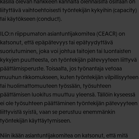
käsillä olevan hankkeen kannalta olennaisilta osiltaan on
liityttävä vaihtoehtoisesti työntekijän kykyihin (capacity)
tai käytökseen (conduct).
ILO:n riippumaton asiantuntijakomitea (CEACR) on
katsonut, että epäpätevyys tai epätyydyttävä
suoriutuminen, joka voi johtua taitojen tai luontaisten
kykyjen puutteesta, on työntekijän pätevyyteen liittyvä
päättämisperuste. Toisaalta, jos työnantaja vetoaa
muuhun rikkomukseen, kuten työntekijän vilpillisyyteen
tai huolimattomuuteen työssään, työsuhteen
päättämisen luokitus muuttuu yleensä. Tällöin kyseessä
ei ole työsuhteen päättäminen työntekijän pätevyyteen
liittyvistä syistä, vaan se perustuu enemmänkin
työntekijän käyttäytymiseen.
Niin ikään asiantuntijakomitea on katsonut, että mitä