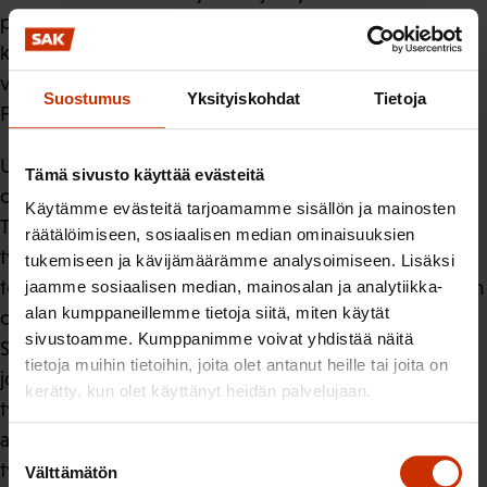
palauttaa ja laittomasta irtisanomisesta maksettavalle
korvaukselle on asetettu 24 kuukauden palkkaa
vastaava yläraja. (Finnish Society of Social Rights vs.
Suostumus
Yksityiskohdat
Tietoja
Finland CC 106/2014.)
Useat lakisääteiset velvoitteet sitovat työsuhteen
Tämä sivusto käyttää evästeitä
osapuolia, sekä työnantajaa että työntekijää.
Käytämme evästeitä tarjoamamme sisällön ja mainosten
Työsopimuslain 3 luvun 1 §:n säännös velvoittaa sekä
räätälöimiseen, sosiaalisen median ominaisuuksien
työntekijää että työnantajaa. Työntekijän edellytetään
tukemiseen ja kävijämäärämme analysoimiseen. Lisäksi
tekevän työnsä huolellisesti ja toimivan sen mukaan kuin
jaamme sosiaalisen median, mainosalan ja analytiikka-
alan kumppaneillemme tietoja siitä, miten käytät
on kohtuullista vaatia hänen asemassaan olevalta.
sivustoamme. Kumppanimme voivat yhdistää näitä
Säännös edellyttää työnantajalta aktiivista,
tietoja muihin tietoihin, joita olet antanut heille tai joita on
johdonmukaista ja tasapuolivelvoitteen mukaista
kerätty, kun olet käyttänyt heidän palvelujaan.
työnjohto-oikeuden käyttämistä. Irtisanomisperusteen
asiallisuuden arvioinnissa on merkitystä sillä, miten
Suostumuksen
työnantaja on käyttänyt tätä työnjohto-oikeuttaan.
Välttämätön
valinta