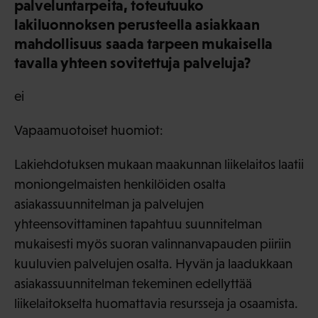
palveluntarpeita, toteutuuko
lakiluonnoksen perusteella asiakkaan
mahdollisuus saada tarpeen mukaisella
tavalla yhteen sovitettuja palveluja?
ei
Vapaamuotoiset huomiot:
Lakiehdotuksen mukaan maakunnan liikelaitos laatii
moniongelmaisten henkilöiden osalta
asiakassuunnitelman ja palvelujen
yhteensovittaminen tapahtuu suunnitelman
mukaisesti myös suoran valinnanvapauden piiriin
kuuluvien palvelujen osalta. Hyvän ja laadukkaan
asiakassuunnitelman tekeminen edellyttää
liikelaitokselta huomattavia resursseja ja osaamista.