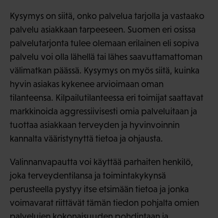
Kysymys on siitä, onko palvelua tarjolla ja vastaako
palvelu asiakkaan tarpeeseen. Suomen eri osissa
palvelutarjonta tulee olemaan erilainen eli sopiva
palvelu voi olla lähellä tai lähes saavuttamattoman
välimatkan päässä. Kysymys on myös siitä, kuinka
hyvin asiakas kykenee arvioimaan oman
tilanteensa. Kilpailutilanteessa eri toimijat saattavat
markkinoida aggressiivisesti omia palveluitaan ja
tuottaa asiakkaan terveyden ja hyvinvoinnin
kannalta vääristynyttä tietoa ja ohjausta.
Valinnanvapautta voi käyttää parhaiten henkilö,
joka terveydentilansa ja toimintakykynsä
perusteella pystyy itse etsimään tietoa ja jonka
voimavarat riittävät tämän tiedon pohjalta omien
palvelujen kokonaisuuden pohdintaan ja