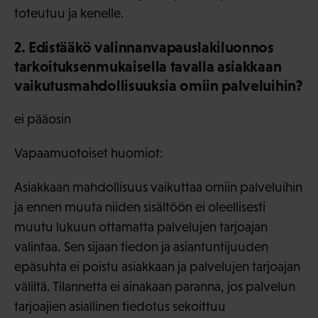
toteutuu ja kenelle.
2. Edistääkö valinnanvapauslakiluonnos
tarkoituksenmukaisella tavalla asiakkaan
vaikutusmahdollisuuksia omiin palveluihin?
ei pääosin
Vapaamuotoiset huomiot:
Asiakkaan mahdollisuus vaikuttaa omiin palveluihin
ja ennen muuta niiden sisältöön ei oleellisesti
muutu lukuun ottamatta palvelujen tarjoajan
valintaa. Sen sijaan tiedon ja asiantuntijuuden
epäsuhta ei poistu asiakkaan ja palvelujen tarjoajan
väliltä. Tilannetta ei ainakaan paranna, jos palvelun
tarjoajien asiallinen tiedotus sekoittuu