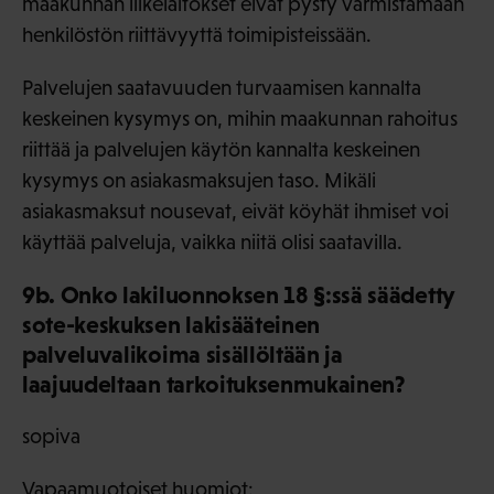
maakunnan liikelaitokset eivät pysty varmistamaan
henkilöstön riittävyyttä toimipisteissään.
Palvelujen saatavuuden turvaamisen kannalta
keskeinen kysymys on, mihin maakunnan rahoitus
riittää ja palvelujen käytön kannalta keskeinen
kysymys on asiakasmaksujen taso. Mikäli
asiakasmaksut nousevat, eivät köyhät ihmiset voi
käyttää palveluja, vaikka niitä olisi saatavilla.
9b. Onko lakiluonnoksen 18 §:ssä säädetty
sote-keskuksen lakisääteinen
palveluvalikoima sisällöltään ja
laajuudeltaan tarkoituksenmukainen?
sopiva
Vapaamuotoiset huomiot: