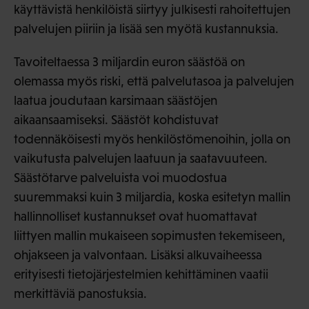
käyttävistä henkilöistä siirtyy julkisesti rahoitettujen
palvelujen piiriin ja lisää sen myötä kustannuksia.
Tavoiteltaessa 3 miljardin euron säästöä on
olemassa myös riski, että palvelutasoa ja palvelujen
laatua joudutaan karsimaan säästöjen
aikaansaamiseksi. Säästöt kohdistuvat
todennäköisesti myös henkilöstömenoihin, jolla on
vaikutusta palvelujen laatuun ja saatavuuteen.
Säästötarve palveluista voi muodostua
suuremmaksi kuin 3 miljardia, koska esitetyn mallin
hallinnolliset kustannukset ovat huomattavat
liittyen mallin mukaiseen sopimusten tekemiseen,
ohjakseen ja valvontaan. Lisäksi alkuvaiheessa
erityisesti tietojärjestelmien kehittäminen vaatii
merkittäviä panostuksia.