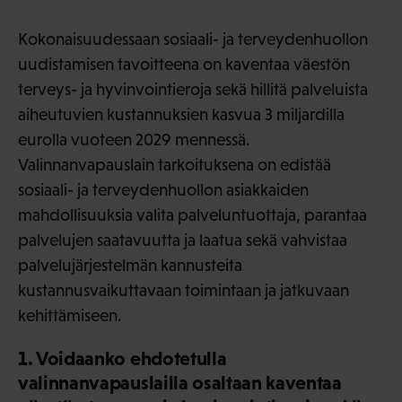
Kokonaisuudessaan sosiaali- ja terveydenhuollon
uudistamisen tavoitteena on kaventaa väestön
terveys- ja hyvinvointieroja sekä hillitä palveluista
aiheutuvien kustannuksien kasvua 3 miljardilla
eurolla vuoteen 2029 mennessä.
Valinnanvapauslain tarkoituksena on edistää
sosiaali- ja terveydenhuollon asiakkaiden
mahdollisuuksia valita palveluntuottaja, parantaa
palvelujen saatavuutta ja laatua sekä vahvistaa
palvelujärjestelmän kannusteita
kustannusvaikuttavaan toimintaan ja jatkuvaan
kehittämiseen.
1. Voidaanko ehdotetulla
valinnanvapauslailla osaltaan kaventaa