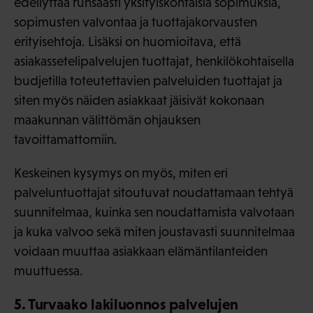
edellyttää runsaasti yksityiskohtaisia sopimuksia,
sopimusten valvontaa ja tuottajakorvausten
erityisehtoja. Lisäksi on huomioitava, että
asiakassetelipalvelujen tuottajat, henkilökohtaisella
budjetilla toteutettavien palveluiden tuottajat ja
siten myös näiden asiakkaat jäisivät kokonaan
maakunnan välittömän ohjauksen
tavoittamattomiin.
Keskeinen kysymys on myös, miten eri
palveluntuottajat sitoutuvat noudattamaan tehtyä
suunnitelmaa, kuinka sen noudattamista valvotaan
ja kuka valvoo sekä miten joustavasti suunnitelmaa
voidaan muuttaa asiakkaan elämäntilanteiden
muuttuessa.
5. Turvaako lakiluonnos palvelujen