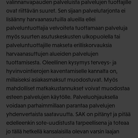
valinnanvapauden palveluista palvelujen tuottajille
ovat riittävän suuret. Sen sijaan palvelutarjonta ei
lisäänny harvaanasutuilla alueilla ellei
palveluntuottajia velvoiteta tuottamaan palveluja
myös suurten asutuskeskusten ulkopuolella tai
palveluntuottajille makseta erilliskorvauksia
harvaanasuttujen alueiden palvelujen
tuottamisesta. Oleellinen kysymys terveys- ja
hyvinvointierojen kaventamiselle kannalta on,
millaiseksi asiakasmaksut muodostuvat. Myös
mahdolliset matkakustannukset voivat muodostaa
esteen palvelujen käytölle. Palveluohjauksella
voidaan parhaimmillaan parantaa palvelujen
yhdenvertaista saatavuutta. SAK on pitänyt ja pitää
edelleenkin sote-uudistusta tarpeellisena ja toteaa
jo tällä hetkellä kansalaisilla olevan varsin laajan