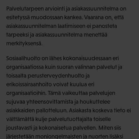
Palvelutarpeen arviointi ja asiakassuunnitelma on
esitetyssä muodossaan kankea. Vaarana on, että
asiakassuunnitelman laatimiseen ei panosteta
tarpeeksi ja asiakassuunnitelma menettää
merkityksensä.
Sosiaalihuolto on lähes kokonaisuudessaan eri
organisaatiossa kuin suoran valinnan palvelut ja
toisaalta perusterveydenhuolto ja
erikoissairaanhoito voivat kuulua eri
organisaatioihin. Tämä vaikeuttaa palvelujen
sujuvaa yhteensovittamista ja houkuttelee
asiakkaiden pallotteluun. Asiakasta koskeva tieto ei
välttämättä kulje palvelutuottajalta toiselle
joustavasti ja kokonaisetua palvellen. Miten siis
järjestetään moniongelmaisten ja nuorten lisäksi