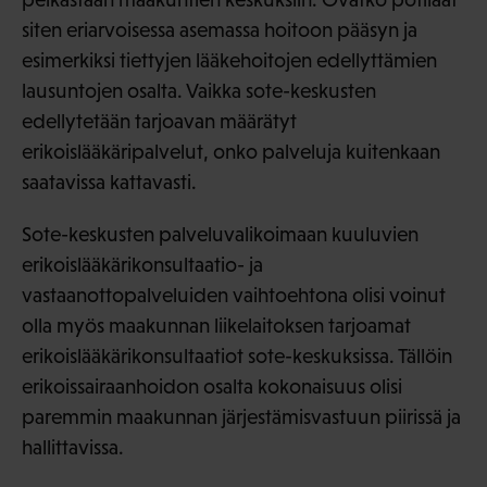
siten eriarvoisessa asemassa hoitoon pääsyn ja
esimerkiksi tiettyjen lääkehoitojen edellyttämien
lausuntojen osalta. Vaikka sote-keskusten
edellytetään tarjoavan määrätyt
erikoislääkäripalvelut, onko palveluja kuitenkaan
saatavissa kattavasti.
Sote-keskusten palveluvalikoimaan kuuluvien
erikoislääkärikonsultaatio- ja
vastaanottopalveluiden vaihtoehtona olisi voinut
olla myös maakunnan liikelaitoksen tarjoamat
erikoislääkärikonsultaatiot sote-keskuksissa. Tällöin
erikoissairaanhoidon osalta kokonaisuus olisi
paremmin maakunnan järjestämisvastuun piirissä ja
hallittavissa.