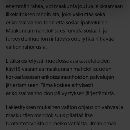
enemmän rahaa, voi maakunta joutua leikkaamaan
liikelaitoksen rahoitusta, joka vaikuttaa sekä
erikoissairaanhoitoon että sosiaalipalveluihin.
Maakunnan mahdollisuus turvata sosiaali- ja
terveydenhuollon riittävyys edellyttää riittävää
valtion rahoitusta.
Lisäksi esitetyssä muodossa asiakasseteleiden
käyttö vaarantaa maakunnan mahdollisuuden
korkeatasoisen erikoissairaanhoidon palvelujen
järjestämiseen. Tämä koskee erityisesti
erikoissairaanhoidon päivystyksen järjestämistä.
Lakiesityksen mukainen valtion ohjaus on vahvaa ja
maakuntien mahdollisuus päättää itse
tuotantotavoista on melko vähäistä. Ilman omaa