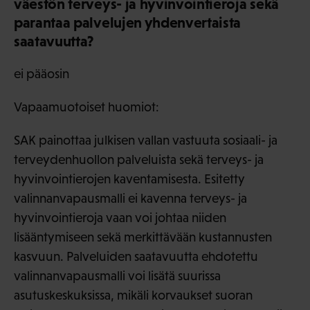
väestön terveys- ja hyvinvointieroja sekä
parantaa palvelujen yhdenvertaista
saatavuutta?
ei pääosin
Vapaamuotoiset huomiot:
SAK painottaa julkisen vallan vastuuta sosiaali- ja
terveydenhuollon palveluista sekä terveys- ja
hyvinvointierojen kaventamisesta. Esitetty
valinnanvapausmalli ei kavenna terveys- ja
hyvinvointieroja vaan voi johtaa niiden
lisääntymiseen sekä merkittävään kustannusten
kasvuun. Palveluiden saatavuutta ehdotettu
valinnanvapausmalli voi lisätä suurissa
asutuskeskuksissa, mikäli korvaukset suoran