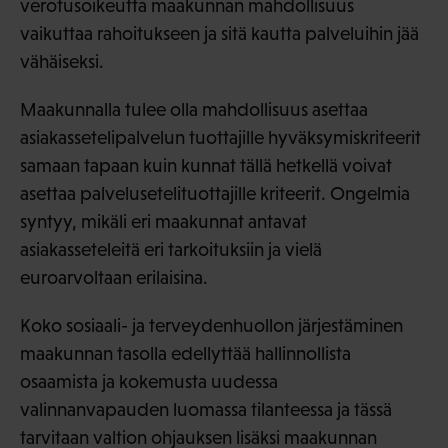
verotusoikeutta maakunnan mahdollisuus
vaikuttaa rahoitukseen ja sitä kautta palveluihin jää
vähäiseksi.
Maakunnalla tulee olla mahdollisuus asettaa
asiakassetelipalvelun tuottajille hyväksymiskriteerit
samaan tapaan kuin kunnat tällä hetkellä voivat
asettaa palvelusetelituottajille kriteerit. Ongelmia
syntyy, mikäli eri maakunnat antavat
asiakasseteleitä eri tarkoituksiin ja vielä
euroarvoltaan erilaisina.
Koko sosiaali- ja terveydenhuollon järjestäminen
maakunnan tasolla edellyttää hallinnollista
osaamista ja kokemusta uudessa
valinnanvapauden luomassa tilanteessa ja tässä
tarvitaan valtion ohjauksen lisäksi maakunnan