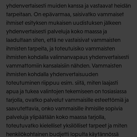
yhdenvertaisesti muiden kanssa ja vastaavat heidän
tarpeitaan. On epävarmaa, saisivatko vammaiset
ihmiset esityksen mukaisen uudistuksen jälkeen
yhdenvertaisesti palveluja koko maassa ja
laadultaan siten, että ne vastaisivat vammaisten
ihmisten tarpeita, ja toteutuisiko vammaisten
ihmisten kohdalla valinnanvapaus yhdenvertaisesti
vammattomiin kansalaisiin nähden. Vammaisten
ihmisten kohdalla yhdenvertaisuuden
toteutuminen riippuu esim. siitä, miten laajasti
apua ja tukea valintojen tekemiseen on tosiasiassa
tarjolla, ovatko palvelut vammaisille esteettömiä ja
saavutettavia, onko vammaisille ihmisille sopivia
palveluja ylipäätään koko maassa tarjolla,
toteutuvatko kielelliset yksilölliset tarpeet ja miten
henkilökohtainen budjetti lopulta käytännössä