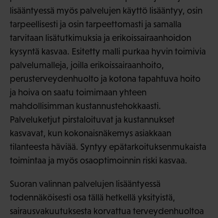
lisääntyessä myös palvelujen käyttö lisääntyy, osin
tarpeellisesti ja osin tarpeettomasti ja samalla
tarvitaan lisätutkimuksia ja erikoissairaanhoidon
kysyntä kasvaa. Esitetty malli purkaa hyvin toimivia
palvelumalleja, joilla erikoissairaanhoito,
perusterveydenhuolto ja kotona tapahtuva hoito
ja hoiva on saatu toimimaan yhteen
mahdollisimman kustannustehokkaasti.
Palveluketjut pirstaloituvat ja kustannukset
kasvavat, kun kokonaisnäkemys asiakkaan
tilanteesta häviää. Syntyy epätarkoituksenmukaista
toimintaa ja myös osaoptimoinnin riski kasvaa.
Suoran valinnan palvelujen lisääntyessä
todennäköisesti osa tällä hetkellä yksityistä,
sairausvakuutuksesta korvattua terveydenhuoltoa