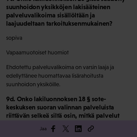
suunhoidon yksikköjen lakisääteinen
palveluvalikoima sisällöltään ja
laajuudeltaan tarkoituksenmukainen?
sopiva
Vapaamuotoiset huomiot
Ehdotettu palveluvalikoima on varsin laaja ja
edellyttänee huomattavaa lisärahoitusta
suunhoidon yksiköille.
9d. Onko lakiluonnoksen 18 § sote-
keskuksen suoran valinnan palveluista
riittävän selkeä siltä osin, mitkä palvelut
kuuluvat suoran valinnan palvelujen piiriin
Jaa
ja mitkä kuuluvat maakunnan liikelaitoksen