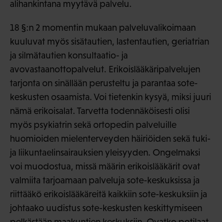
alihankintana myytävä palvelu.
18 §:n 2 momentin mukaan palveluvalikoimaan
kuuluvat myös sisätautien, lastentautien, geriatrian
ja silmätautien konsultaatio- ja
avovastaanottopalvelut. Erikoislääkäripalvelujen
tarjonta on sinällään perusteltu ja parantaa sote-
keskusten osaamista. Voi tietenkin kysyä, miksi juuri
nämä erikoisalat. Tarvetta todennäköisesti olisi
myös psykiatrin sekä ortopedin palveluille
huomioiden mielenterveyden häiriöiden sekä tuki-
ja liikuntaelinsairauksien yleisyyden. Ongelmaksi
voi muodostua, missä määrin erikoislääkärit ovat
valmiita tarjoamaan palveluja sote-keskuksissa ja
riittääkö erikoislääkäreitä kaikkiin sote-keskuksiin ja
johtaako uudistus sote-keskusten keskittymiseen
pelkästään maakuntien keskuksiin. Ovatko potilaat