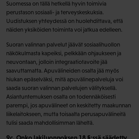
Suomessa on tällä hetkellä hyvin toimivia
perustason sosiaali- ja terveyskeskuksia.
Uudistuksen yhteydessä on huolehdittava, että
näiden yksiköiden toiminta voi jatkua edelleen.
Suoran valinnan palvelut jäävät sosiaalihuollon
näkökulmasta kapeiksi, pelkkään ohjaukseen ja
neuvontaan, jolloin integraatiotavoite jää
saavuttamatta. Apuvälineiden osalta jää myös
hiukan epäselväksi, mitä apuvälinepalveluja voi
saada suoran valinnan palvelujen välityksellä.
Asiantuntemuksen osalta on todennäköisesti
parempi, jos apuvälineet on keskitetty maakunnan
liikelaitokseen, mutta toisaalta perusapuvälineitä
tulisi saada mahdollisimman läheltä.
9c. Onko lakiluonnoksen 18 §:ssä säädetty