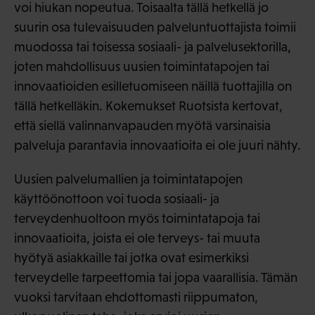
voi hiukan nopeutua. Toisaalta tällä hetkellä jo
suurin osa tulevaisuuden palveluntuottajista toimii
muodossa tai toisessa sosiaali- ja palvelusektorilla,
joten mahdollisuus uusien toimintatapojen tai
innovaatioiden esilletuomiseen näillä tuottajilla on
tällä hetkelläkin. Kokemukset Ruotsista kertovat,
että siellä valinnanvapauden myötä varsinaisia
palveluja parantavia innovaatioita ei ole juuri nähty.
Uusien palvelumallien ja toimintatapojen
käyttöönottoon voi tuoda sosiaali- ja
terveydenhuoltoon myös toimintatapoja tai
innovaatioita, joista ei ole terveys- tai muuta
hyötyä asiakkaille tai jotka ovat esimerkiksi
terveydelle tarpeettomia tai jopa vaarallisia. Tämän
vuoksi tarvitaan ehdottomasti riippumaton,