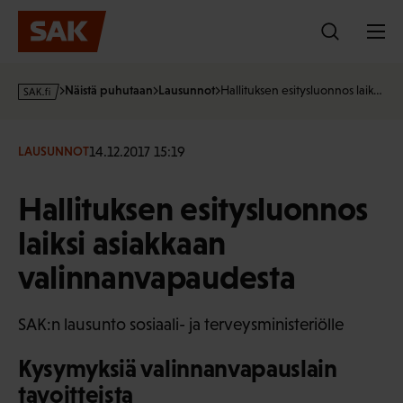
Hyppää
sisältöön
s
Näistä puhutaan
Lausunnot
Hallituksen esitysluonnos laik…
a
k
·
14.12.2017 15:19
LAUSUNNOT
f
i
Hallituksen esitysluonnos
laiksi asiakkaan
valinnanvapaudesta
SAK:n lausunto sosiaali- ja terveysministeriölle
Kysymyksiä valinnanvapauslain
tavoitteista