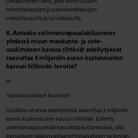
ulkopuolinen taho, joka arvioi uusien
toimintatapojen ja palveluratkaisujen
vaikuttavuutta ja turvallisuutta.
8. Antaako valinnanvapauslakiluonnos
yhdessä muun maakunta- ja sote-
uudistuksen kanssa riittävät edellytykset
saavuttaa 3 miljardin euron kustannusten
kasvun hillinnän tavoite?
ei
Vapaamuotoiset huomiot:
Uudistus ei anna edellytyksiä saavuttaa 3 miljardin
euron kustannusten kasvun hillintää. Esitetty
valinnanvapausmalli kasvattaa kustannuksia, sillä
perustason lääkärivastaanottopalvelujen tarjonnan