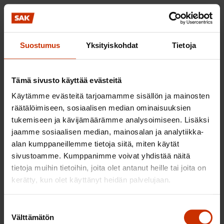
kesken.
Lisäksi malli voi kannustaa asiakkaiden
valikoimiseen ja ainakaan malli ei estä asiakkaiden
Suostumus
Yksityiskohdat
Tietoja
valikoimista. Tarvittava eri ammattilaisten sujuva
yhteistyö vaikeutuu, jos he toimivat eri
Tämä sivusto käyttää evästeitä
organisaatioissa. Lisäksi asiakassuunnitelma on
Käytämme evästeitä tarjoamamme sisällön ja mainosten
joustamaton tapa sopia yhteistyöstä eri tahojen
räätälöimiseen, sosiaalisen median ominaisuuksien
kesken, kun asiakkaan tilanne ja tarve muuttuu.
tukemiseen ja kävijämäärämme analysoimiseen. Lisäksi
Palveluohjauksen rooli ja osaaminen asiakkaan
jaamme sosiaalisen median, mainosalan ja analytiikka-
palvelutarpeesta neuvoteltaessa muodostuvat
alan kumppaneillemme tietoja siitä, miten käytät
sivustoamme. Kumppanimme voivat yhdistää näitä
tärkeäksi, kun mietitään asiakkaan tarpeita ja niihin
tietoja muihin tietoihin, joita olet antanut heille tai joita on
vastaamista.
kerätty, kun olet käyttänyt heidän palvelujaan.
6. Antaako esitys maakunnille riittävät
Suostumuksen
edellytykset järjestämisvastuun
Välttämätön
valinta
toteuttamiseen?