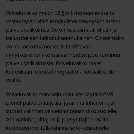
Palveluvalikoima on 18 §:n 1 momentin osalta
vastaa hyvin pitkälle nykyisten terveyskeskusten
palveluvalikoimaa. Se on pääosin sisällöltään ja
laajuudeltaan tarkoituksenmukainen. Ongelmaksi
voi muodostua nopeasti tarvittavan
(lyhytkestoisen) kotisairaanhoidon puuttuminen
palveluvalikoimasta. Palveluvalikoima ei
kuitenkaan toteuta integraatiota sosiaalihuollon
osalta.
Palveluvalikoiman laajuus sulkee käytännössä
pienet palveluntarjoajat ja ammatinharjoittajat
suoran valinnan palvelutarjonnan ulkopuolelle.
Ammatinharjoittajien ja pienyrittäjien osalta
kyseeseen voi tulla lähinnä sote-keskukselle