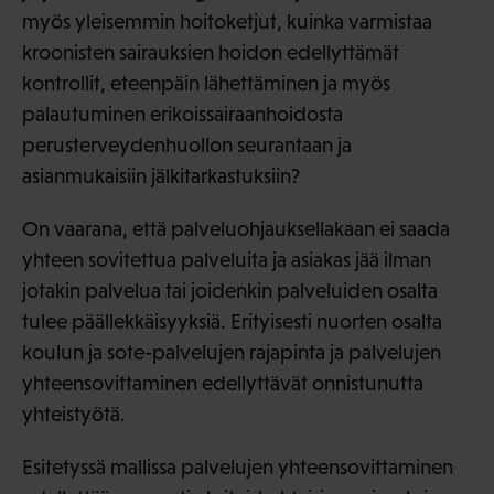
myös yleisemmin hoitoketjut, kuinka varmistaa
kroonisten sairauksien hoidon edellyttämät
kontrollit, eteenpäin lähettäminen ja myös
palautuminen erikoissairaanhoidosta
perusterveydenhuollon seurantaan ja
asianmukaisiin jälkitarkastuksiin?
On vaarana, että palveluohjauksellakaan ei saada
yhteen sovitettua palveluita ja asiakas jää ilman
jotakin palvelua tai joidenkin palveluiden osalta
tulee päällekkäisyyksiä. Erityisesti nuorten osalta
koulun ja sote-palvelujen rajapinta ja palvelujen
yhteensovittaminen edellyttävät onnistunutta
yhteistyötä.
Esitetyssä mallissa palvelujen yhteensovittaminen