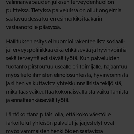
valinnanvapauden julkisen terveydenhuollon
puitteissa. Tietyissä palveluissa on ollut ongelmia
saatavuudessa kuten esimerkiksi lääkärin
vastaanotolle pääsyssä.
Hallituksen esitys ei huomioi rakenteellista sosiaali-
ja terveyspolitiikkaa eikä ehkäisevää ja hyvinvointia
sekä terveyttä edistävää työtä. Kun palveluiden
tuotanto pirstoutuu usealle eri toimijalle, hajaantuu
myös tieto ihmisten elinolosuhteista, hyvinvoinnista
ja siihen vaikuttavista yhteiskunnallisista tekijöistä,
mikä taas vaikeuttaa kokonaisvaltaista vaikuttamista
ja ennaltaehkäisevää työtä.
Lähtökohtana pitäisi olla, että koko väestölle
tarkoitetut yhteisön palvelut ja järjestelyt ovat
myös vammaisten henkilöiden saatavissa