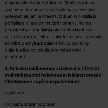
mainonnalliseen tiedotukseen. Tämä voi johtaa
epätarkoituksenmukaiseen valintaan palveluissa.
Sote-palvelujen luonteesta johtuen asiakkailla ja
potilailla ei aina ole riittävästi tietoa valintansa
perusteeksi, esimerkiksi palveluiden laadusta tai
vaikuttavuudesta. Huoli vaikutusmahdollisuuksista
kohdistuu erityisesti asiakkaisiin, joiden kyky
ohjautua itse palvelujärjestelmässä voi olla
rajoittunut.
3. Antaako lakiluonnos asiakkaalle riittävät
mahdollisuudet hakeutua asiakkaan omaan
tilanteeseen sopivaan palveluun?
ei pääosin
Vapaamuotoiset huomiot: