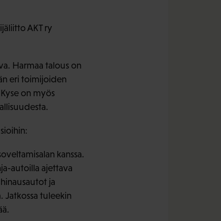
äliitto AKT ry
tava. Harmaa talous on
än eri toimijoiden
a. Kyse on myös
allisuudesta.
sioihin:
oveltamisalan kanssa.
ja-autoilla ajettava
, hinausautot ja
a. Jatkossa tuleekin
ää.