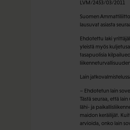
LVM/2453/03/2011
Suomen Ammattiliittoje
lausuvat asiasta seura
Ehdotettu laki yrittäj
yleistä myös kuljetusa
tasapuolisia kilpailue
liikenneturvallisuuden
Lain jatkovalmisteluss
– Ehdotetun lain sove
Tästä seuraa, että lain
lähi- ja paikallisliike
maidon keräilijät. Kuit
arvioida, onko lain sov