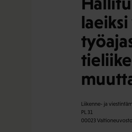
Hallit
laeiksi
työajas
tieliik
muutt
Liikenne- ja viestintäm
PL 31
00023 Valtioneuvost