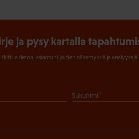
irje ja pysy kartalla tapahtumi
tutkittua tietoa, asiantuntijoiden näkemyksiä ja analyysejä.
(
Sukunimi
P
a
k
o