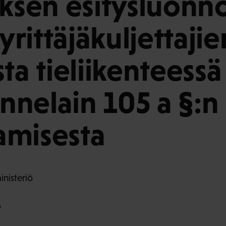
uksen esitysluonn
 yrittäjäkuljettajie
ta tieliikenteessä
ennelain 105 a §:n
amisesta
inisteriö
o