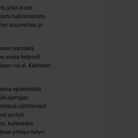
ö, joka ei ole
sta hallinnollisista
ten suunnittelu ja
misen kannalta
lee voida helposti
kaan vai ei. Käsitteen
ksessa epäselväksi.
jäkuljettajan
tehtäviä välittömästi
voi syntyä
 on, katkeaako
linen yhteys tietyn