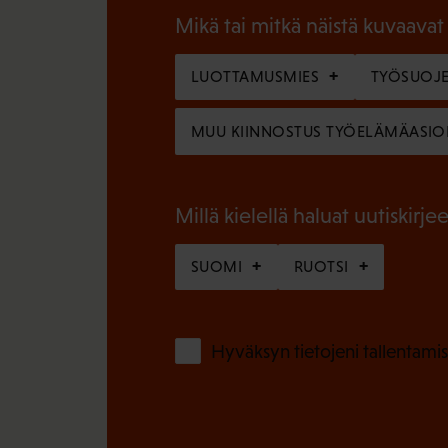
a
l
Mikä tai mitkä näistä kuvaavat
k
l
o
LUOTTAMUSMIES
TYÖSUOJE
i
l
n
MUU KIINNOSTUS TYÖELÄMÄASIO
l
e
i
n
n
Millä kielellä haluat uutiskirjee
)
e
SUOMI
RUOTSI
n
)
Hyväksyn tietojeni tallentamis