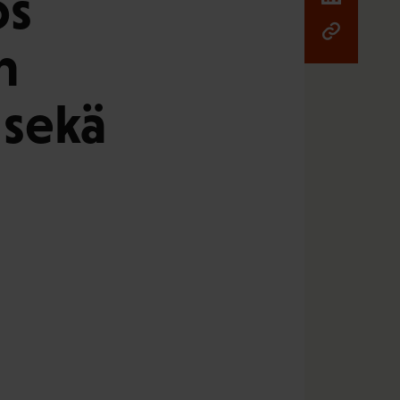
os
n
 sekä