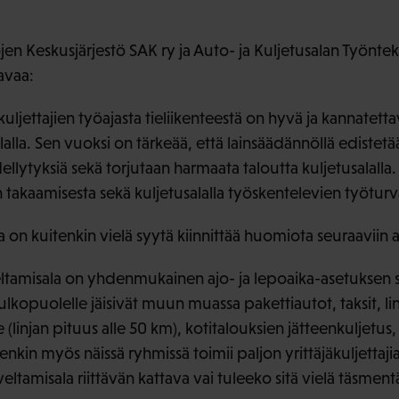
n Keskusjärjestö SAK ry ja Auto- ja Kuljetusalan Työntekij
avaa:
äkuljettajien työajasta tieliikenteestä on hyvä ja kannatet
lalla. Sen vuoksi on tärkeää, että lainsäädännöllä edistetä
dellytyksiä sekä torjutaan harmaata taloutta kuljetusalall
 takaamisesta sekä kuljetusalalla työskentelevien työturv
a on kuitenkin vielä syytä kiinnittää huomiota seuraaviin a
ltamisala on yhdenmukainen ajo- ja lepoaika-asetuksen s
 ulkopuolelle jäisivät muun muassa pakettiautot, taksit, lin
nne (linjan pituus alle 50 km), kotitalouksien jätteenkuljetus
enkin myös näissä ryhmissä toimii paljon yrittäjäkuljettaji
eltamisala riittävän kattava vai tuleeko sitä vielä täsment