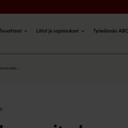
o
Tavoitteet
Liitot ja sopimukset
Työelämän ABC
uonnos laei…
00