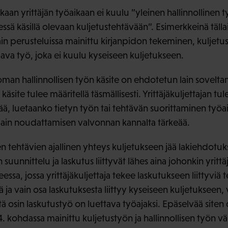
n yrittäjän työaikaan ei kuulu ”yleinen hallinnollinen ty
ä käsillä olevaan kuljetustehtävään”. Esimerkkeinä tällaisi
in perusteluissa mainittu kirjanpidon tekeminen, kuljetus
ava työ, joka ei kuulu kyseiseen kuljetukseen.
an hallinnollisen työn käsite on ehdotetun lain sovelta
äsite tulee määritellä täsmällisesti. Yrittäjäkuljettajan tu
etää, luetaanko tietyn työn tai tehtävän suorittaminen työai
lain noudattamisen valvonnan kannalta tärkeää.
sten tehtävien ajallinen yhteys kuljetukseen jää lakiehdotu
 suunnittelu ja laskutus liittyvät lähes aina johonkin yrittä
essa, jossa yrittäjäkuljettaja tekee laskutukseen liittyviä 
 ja vain osa laskutuksesta liittyy kyseiseen kuljetukseen, 
ltä osin laskutustyö on luettava työajaksi. Epäselvää siten
. kohdassa mainittu kuljetustyön ja hallinnollisen työn vä