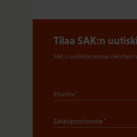
Tilaa SAK:n uutisk
SAK:n uutiskirje tarjoaa viikottain 
(
Etunimi
P
a
(
Sähköpostiosoite
k
P
o