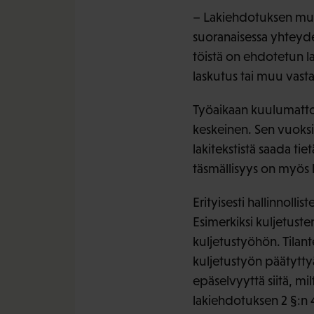
– Lakiehdotuksen mukaa
suoranaisessa yhteydess
töistä on ehdotetun la
laskutus tai muu vasta
Työaikaan kuulumattom
keskeinen. Sen vuoksi k
lakitekstistä saada ti
täsmällisyys on myös 
Erityisesti hallinnolli
Esimerkiksi kuljetusten
kuljetustyöhön. Tilante
kuljetustyön päätyttyä
epäselvyyttä siitä, mi
lakiehdotuksen 2 §:n 4