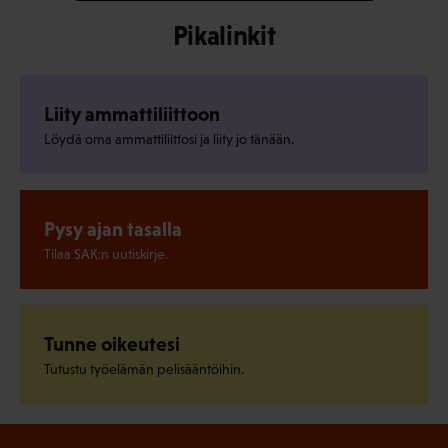
Pikalinkit
Liity ammattiliittoon
Löydä oma ammattiliittosi ja liity jo tänään.
Pysy ajan tasalla
Tilaa SAK:n uutiskirje.
Tunne oikeutesi
Tutustu työelämän pelisääntöihin.