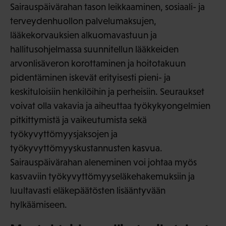
Sairauspäivärahan tason leikkaaminen, sosiaali- ja
terveydenhuollon palvelumaksujen,
lääkekorvauksien alkuomavastuun ja
hallitusohjelmassa suunnitellun lääkkeiden
arvonlisäveron korottaminen ja hoitotakuun
pidentäminen iskevät erityisesti pieni- ja
keskituloisiin henkilöihin ja perheisiin. Seuraukset
voivat olla vakavia ja aiheuttaa työkykyongelmien
pitkittymistä ja vaikeutumista sekä
työkyvyttömyysjaksojen ja
työkyvyttömyyskustannusten kasvua.
Sairauspäivärahan aleneminen voi johtaa myös
kasvaviin työkyvyttömyyseläkehakemuksiin ja
luultavasti eläkepäätösten lisääntyvään
hylkäämiseen.