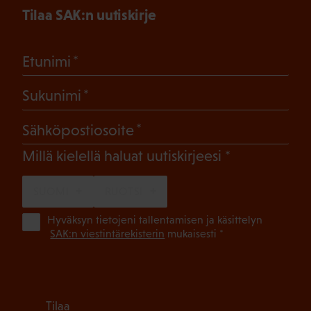
Tilaa SAK:n uutiskirje
(Pakollinen)
Etunimi
(Pakollinen)
Sukunimi
(Pakollinen)
Sähköpostiosoite
(Pakollinen)
Millä kielellä haluat uutiskirjeesi
SUOMI
RUOTSI
(Pa
Hyväksyn tietojeni tallentamisen ja käsittelyn
SAK:n viestintärekisterin
mukaisesti *
Tilaa