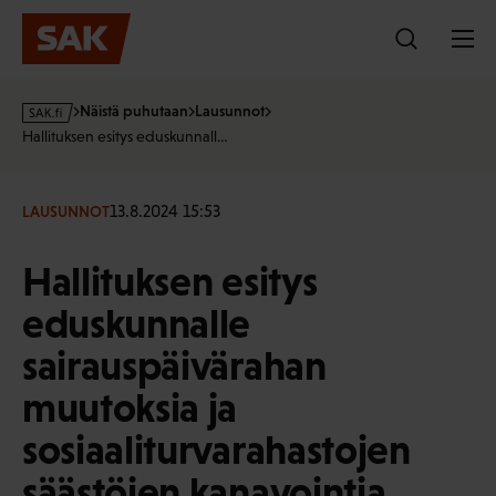
Hyppää
sisältöön
s
Näistä puhutaan
Lausunnot
a
Hallituksen esitys eduskunnall…
k
·
f
13.8.2024 15:53
LAUSUNNOT
i
Hallituksen esitys
eduskunnalle
sairauspäivärahan
muutoksia ja
sosiaaliturvarahastojen
säästöjen kanavointia