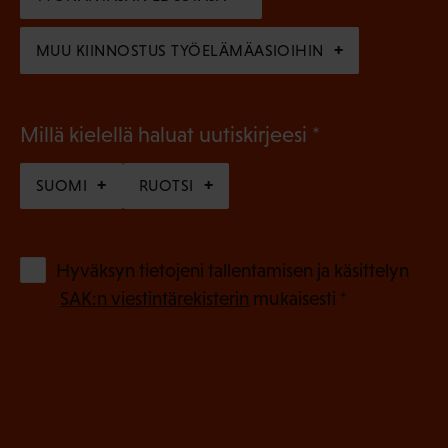
)
MUU KIINNOSTUS TYÖELÄMÄASIOIHIN
(
Millä kielellä haluat uutiskirjeesi
P
SUOMI
RUOTSI
a
k
o
(
Hyväksyn tietojeni tallentamisen ja käsittelyn
P
l
SAK:n viestintärekisterin
mukaisesti *
a
l
k
i
o
n
l
e
l