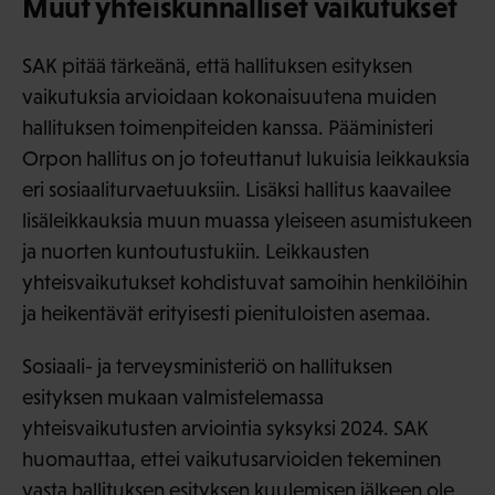
Muut yhteiskunnalliset vaikutukset
SAK pitää tärkeänä, että hallituksen esityksen
vaikutuksia arvioidaan kokonaisuutena muiden
hallituksen toimenpiteiden kanssa. Pääministeri
Orpon hallitus on jo toteuttanut lukuisia leikkauksia
eri sosiaaliturvaetuuksiin. Lisäksi hallitus kaavailee
lisäleikkauksia muun muassa yleiseen asumistukeen
ja nuorten kuntoutustukiin. Leikkausten
yhteisvaikutukset kohdistuvat samoihin henkilöihin
ja heikentävät erityisesti pienituloisten asemaa.
Sosiaali- ja terveysministeriö on hallituksen
esityksen mukaan valmistelemassa
yhteisvaikutusten arviointia syksyksi 2024. SAK
huomauttaa, ettei vaikutusarvioiden tekeminen
vasta hallituksen esityksen kuulemisen jälkeen ole