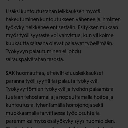
Lisäksi kuntoutusrahan leikkauksen myötä
hakeutuminen kuntoutukseen vähenee ja ihmisten
työkyky heikkenee entisestään. Esityksen mukaan
myös työllisyysaste voi vahvistua, kun yli kolme
kuukautta sairaana olevat palaavat työelämään.
Työkyvyn palautuminen ei johdu
sairauspäivärahan tasosta.
SAK huomauttaa, etteivät etuusleikkaukset
paranna työllisyyttä tai palauta työkykyä.
Työkyvyttömien työkykyä ja työhön palaamista
tuetaan tehostamalla ja nopeuttamalla hoitoa ja
kuntoutusta, lyhentämällä hoitojonoja sekä
muokkaamalla tarvittaessa työolosuhteita
paremmiksi myös osatyökykyisyys huomioiden.