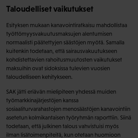
Taloudelliset vaikutukset
Esityksen mukaan kanavointiratkaisu mahdollistaa
työttömyysvakuutusmaksujen alentumisen
normaalisti päätettyjen säästöjen myötä. Samalla
kuitenkin todetaan, että sairausvakuutukseen
kohdistettavien rahoitusmuutosten vaikutukset
maksuihin ovat sidoksissa tulevien vuosien
taloudelliseen kehitykseen.
SAK jätti eriävän mielipiteen yhdessä muiden
työmarkkinajärjestöjen kanssa
sosiaaliturvarahastojen menosäästöjen kanavointiin
asetetun kolmikantaisen työryhmän raporttiin. Siinä
todetaan, että julkinen talous vahvistuisi myös
ilman lisätoimenpiteitä, kun otetaan huomioon