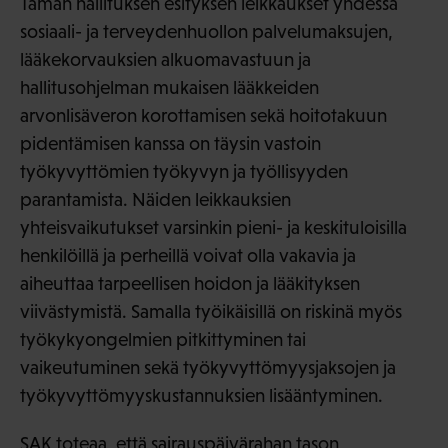
Tämän hallituksen esityksen leikkaukset yhdessä
sosiaali- ja terveydenhuollon palvelumaksujen,
lääkekorvauksien alkuomavastuun ja
hallitusohjelman mukaisen lääkkeiden
arvonlisäveron korottamisen sekä hoitotakuun
pidentämisen kanssa on täysin vastoin
työkyvyttömien työkyvyn ja työllisyyden
parantamista. Näiden leikkauksien
yhteisvaikutukset varsinkin pieni- ja keskituloisilla
henkilöillä ja perheillä voivat olla vakavia ja
aiheuttaa tarpeellisen hoidon ja lääkityksen
viivästymistä. Samalla työikäisillä on riskinä myös
työkykyongelmien pitkittyminen tai
vaikeutuminen sekä työkyvyttömyysjaksojen ja
työkyvyttömyyskustannuksien lisääntyminen.
SAK toteaa, että sairauspäivärahan tason