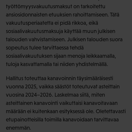
työttömyysvakuutusmaksut on tarkoitettu
ansiosidonnaisten etuuksien rahoittamiseen. Tätä
vakuutusperiaatetta ei pidä rikkoa, eikä
sosiaalivakuutusmaksuja käyttää muun julkisen
talouden vahvistamiseen. Julkisen talouden suora
sopeutus tulee tarvittaessa tehdä
sosiaalivakuutuksen sijaan menoja leikkaamalla,
tuloja kasvattamalla tai niiden yhdistelmällä.
Hallitus toteuttaa kanavoinnin täysimääräisesti
vuonna 2025, vaikka säästöt toteutuvat asteittain
vuosina 2024–2026. Laskelmaa siitä, miten
asteittainen kanavointi vaikuttaisi kanavoitavaan
määrään ei kuitenkaan esityksessä ole. Oletettavasti
etupainotteisilla toimilla kanavoidaan tarvittavaa
enemmän.