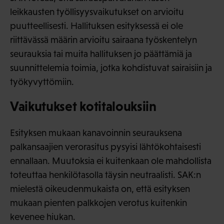
leikkausten työllisyysvaikutukset on arvioitu
puutteellisesti. Hallituksen esityksessä ei ole
riittävässä määrin arvioitu sairaana työskentelyn
seurauksia tai muita hallituksen jo päättämiä ja
suunnittelemia toimia, jotka kohdistuvat sairaisiin ja
työkyvyttömiin.
Vaikutukset kotitalouksiin
Esityksen mukaan kanavoinnin seurauksena
palkansaajien verorasitus pysyisi lähtökohtaisesti
ennallaan. Muutoksia ei kuitenkaan ole mahdollista
toteuttaa henkilötasolla täysin neutraalisti. SAK:n
mielestä oikeudenmukaista on, että esityksen
mukaan pienten palkkojen verotus kuitenkin
kevenee hiukan.