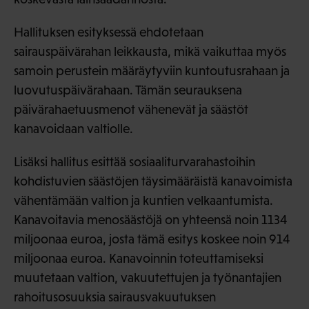
Hallituksen esityksessä ehdotetaan
sairauspäivärahan leikkausta, mikä vaikuttaa myös
samoin perustein määräytyviin kuntoutusrahaan ja
luovutuspäivärahaan. Tämän seurauksena
päivärahaetuusmenot vähenevät ja säästöt
kanavoidaan valtiolle.
Lisäksi hallitus esittää sosiaaliturvarahastoihin
kohdistuvien säästöjen täysimääräistä kanavoimista
vähentämään valtion ja kuntien velkaantumista.
Kanavoitavia menosäästöjä on yhteensä noin 1134
miljoonaa euroa, josta tämä esitys koskee noin 914
miljoonaa euroa. Kanavoinnin toteuttamiseksi
muutetaan valtion, vakuutettujen ja työnantajien
rahoitusosuuksia sairausvakuutuksen