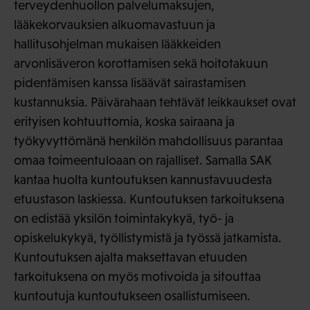
terveydenhuollon palvelumaksujen,
lääkekorvauksien alkuomavastuun ja
hallitusohjelman mukaisen lääkkeiden
arvonlisäveron korottamisen sekä hoitotakuun
pidentämisen kanssa lisäävät sairastamisen
kustannuksia. Päivärahaan tehtävät leikkaukset ovat
erityisen kohtuuttomia, koska sairaana ja
työkyvyttömänä henkilön mahdollisuus parantaa
omaa toimeentuloaan on rajalliset. Samalla SAK
kantaa huolta kuntoutuksen kannustavuudesta
etuustason laskiessa. Kuntoutuksen tarkoituksena
on edistää yksilön toimintakykyä, työ- ja
opiskelukykyä, työllistymistä ja työssä jatkamista.
Kuntoutuksen ajalta maksettavan etuuden
tarkoituksena on myös motivoida ja sitouttaa
kuntoutuja kuntoutukseen osallistumiseen.