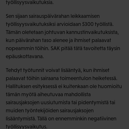
työllisyysvaikutuksia.
Sen sijaan sairauspäivärahan leikkaamisen
työllisyysvaikutuksiksi arvioidaan 5300 työllistä.
Tämän oletetaan johtuvan kannustinvaikutuksista,
kun päivärahan taso alenee ja ihmiset palaavat
nopeammin töihin. SAK pitää tätä tavoitetta täysin
epäuskottavana.
Tehdyt työtunnit voivat lisääntyä, kun ihmiset
palaavat töihin sairaana toimeentulon heiketessä.
Hallituksen esityksessä ei kuitenkaan ole huomioitu
tämän myötä aiheutuvaa mahdollista
sairausjaksojen uusiutumista tai pidentymistä tai
muiden työntekijöiden sairausjaksojen
lisääntymistä. Tällä on ennemminkin negatiivinen
työllisyysvaikutus.