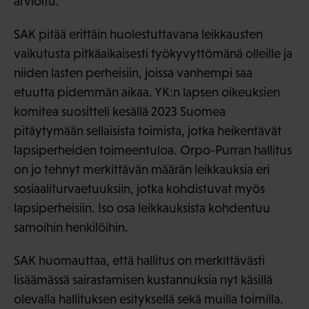
arvioitu.
SAK pitää erittäin huolestuttavana leikkausten
vaikutusta pitkäaikaisesti työkyvyttömänä olleille ja
niiden lasten perheisiin, joissa vanhempi saa
etuutta pidemmän aikaa. YK:n lapsen oikeuksien
komitea suositteli kesällä 2023 Suomea
pitäytymään sellaisista toimista, jotka heikentävät
lapsiperheiden toimeentuloa. Orpo-Purran hallitus
on jo tehnyt merkittävän määrän leikkauksia eri
sosiaaliturvaetuuksiin, jotka kohdistuvat myös
lapsiperheisiin. Iso osa leikkauksista kohdentuu
samoihin henkilöihin.
SAK huomauttaa, että hallitus on merkittävästi
lisäämässä sairastamisen kustannuksia nyt käsillä
olevalla hallituksen esityksellä sekä muilla toimilla.