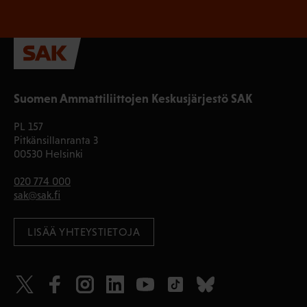
Suomen Ammattiliittojen Keskusjärjestö SAK
PL 157
Pitkänsillanranta 3
00530 Helsinki
020 774 000
sak@sak.fi
LISÄÄ YHTEYSTIETOJA