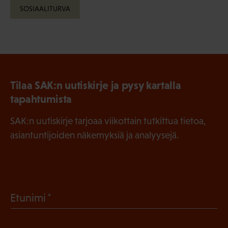
SOSIAALITURVA
Tilaa SAK:n uutiskirje ja pysy kartalla
tapahtumista
SAK:n uutiskirje tarjoaa viikottain tutkittua tietoa,
asiantuntijoiden näkemyksiä ja analyysejä.
(
Etunimi
P