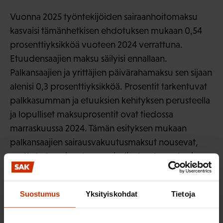
Vuonna 2025 työntekijöiden sairaanhoitomaksu
kasvaisi tämänhetkisen ehdotuksen mukaan 0,54
prosenttiyksikköä vuoteen 2024 verrattuna.
Etuudensaajien maksu säilyisi ennallaan.
Palkansaajien ja yrittäjien päivärahamaksu sen sijaan
alenisi 0,3 prosenttiyksikköä. Prosentit tarkentuvat
palkkasumman ja etuuksien kehityksen perusteella
ja lopulliset maksuprosentit ovat tiedossa
marraskuussa 2024. Tämän esityksen mukaan
palkansaajien sairausvakuutusmaksut nousevat,
mutta kokonaisuutena sosiaalivakuutusmaksujen
muutosta ei vielä tiedetä.
Sairauspäivärahan leikkaus vaikuttaa noin 196 000
Suostumus
Yksityiskohdat
Tietoja
(64 %) saajaan, joista lähes 60 % on naisia.
Keskimääräistä enemmän vaikutus heijastuu yli 55