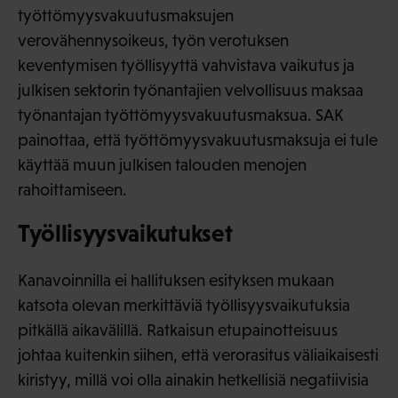
työttömyysvakuutusmaksujen
verovähennysoikeus, työn verotuksen
keventymisen työllisyyttä vahvistava vaikutus ja
julkisen sektorin työnantajien velvollisuus maksaa
työnantajan työttömyysvakuutusmaksua. SAK
painottaa, että työttömyysvakuutusmaksuja ei tule
käyttää muun julkisen talouden menojen
rahoittamiseen.
Työllisyysvaikutukset
Kanavoinnilla ei hallituksen esityksen mukaan
katsota olevan merkittäviä työllisyysvaikutuksia
pitkällä aikavälillä. Ratkaisun etupainotteisuus
johtaa kuitenkin siihen, että verorasitus väliaikaisesti
kiristyy, millä voi olla ainakin hetkellisiä negatiivisia