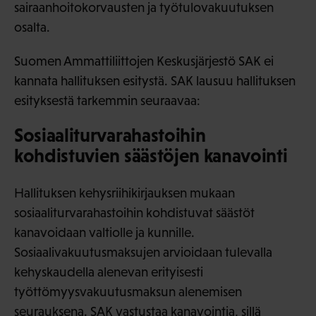
sairaanhoitokorvausten ja työtulovakuutuksen
osalta.
Suomen Ammattiliittojen Keskusjärjestö SAK ei
kannata hallituksen esitystä. SAK lausuu hallituksen
esityksestä tarkemmin seuraavaa:
Sosiaaliturvarahastoihin
kohdistuvien säästöjen kanavointi
Hallituksen kehysriihikirjauksen mukaan
sosiaaliturvarahastoihin kohdistuvat säästöt
kanavoidaan valtiolle ja kunnille.
Sosiaalivakuutusmaksujen arvioidaan tulevalla
kehyskaudella alenevan erityisesti
työttömyysvakuutusmaksun alenemisen
seurauksena. SAK vastustaa kanavointia, sillä