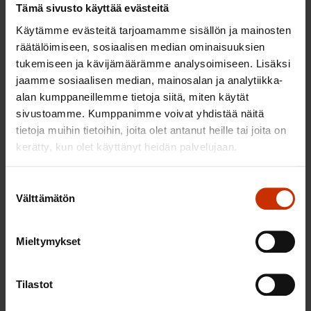
Tämä sivusto käyttää evästeitä
vuotiaisiin, joiden keskimääräiset päivärahakaudet
Käytämme evästeitä tarjoamamme sisällön ja mainosten
ovat muihin ikäluokkiin verrattuna pidempiä.
räätälöimiseen, sosiaalisen median ominaisuuksien
Esityksen mukaan leikkaukset pienentävät
tukemiseen ja kävijämäärämme analysoimiseen. Lisäksi
päivärahaa noin 12,27 euroa päivältä eli noin 497
jaamme sosiaalisen median, mainosalan ja analytiikka-
euroa vuoden aikana. Miehillä leikkaus on hieman
alan kumppaneillemme tietoja siitä, miten käytät
sivustoamme. Kumppanimme voivat yhdistää näitä
suurempi: 615 euroa kuin naisilla: 413 euroa
tietoja muihin tietoihin, joita olet antanut heille tai joita on
vuodessa.
kerätty, kun olet käyttänyt heidän palvelujaan.
SAK huomauttaa, että leikkauksen merkitys
Suostumuksen
korostuu erityisesti pidempien
Välttämätön
valinta
sairauspoissaolojaksojen kohdalla. Esimerkiksi
kuuden kuukauden pituisen sairausjakson ajalta
Mieltymykset
päivärahan leikkaus voi olla jo yli 1 000 euroa alle 3
000 euroa kuukaudessa ansaitsevilla.
Sairauspoissaolojen pitkittyessä usein myös muut
Tilastot
sairauteen liittyvät kulut, kuten lääkekustannukset