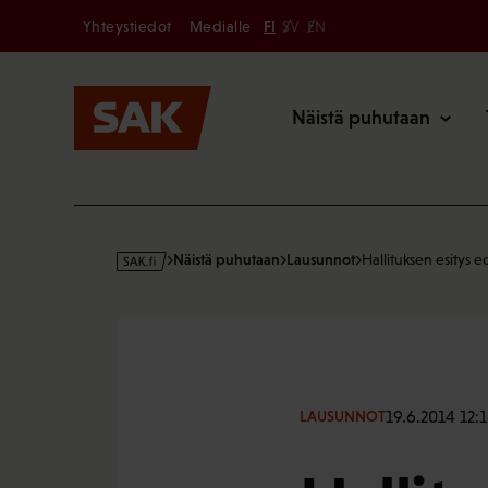
Secondary
Hyppää
Yhteystiedot
Medialle
FI
SV
EN
sisältöön
Päävalikk
Näistä puhutaan
s
Näistä puhutaan
Lausunnot
Hallituksen esitys 
a
k
·
f
i
19.6.2014 12:
LAUSUNNOT