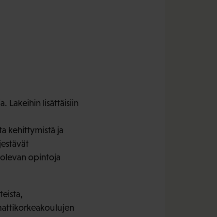
Lakeihin lisättäisiin
a kehittymistä ja
jestävät
n olevan opintoja
teista,
mattikorkeakoulujen