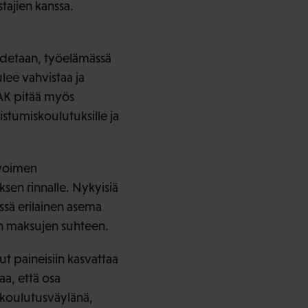
tajien kanssa.
todetaan, työelämässä
lee vahvistaa ja
 SAK pitää myös
stumiskoulutuksille ja
avoimen
sen rinnalle. Nykyisiä
ssä erilainen asema
n maksujen suhteen.
ut paineisiin kasvattaa
aa, että osa
yskoulutusväylänä,