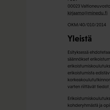
00023 Valtioneuvost
kirjaamo@minedu.fi
OKM/40/010/2014
Yleistä
Esityksessä ehdotetaan
säännökset erikoistum
erikoistumiskoulutukse
erikoistumista edistäv
korkeakoulututkinnon s
varten riittävät tiedot
Erikoistumiskoulutukse
kohderyhmästä ja opi