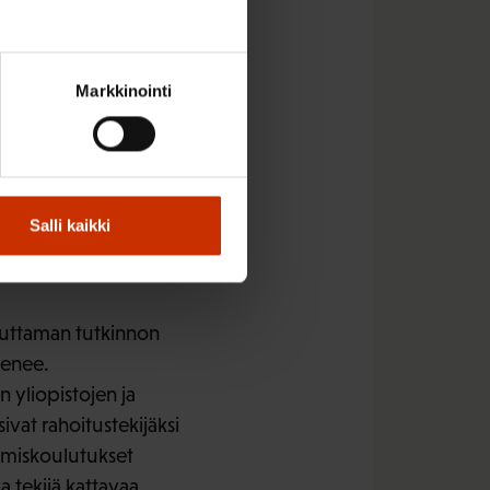
miskoulutuksista.
äädöksistä luovutaan.
Markkinointi
ty myös ne työelämän
ät tiedot ja
kset painottuisivat
Salli kaikki
euttaman tutkinnon
jenee.
n yliopistojen ja
vat rahoitustekijäksi
tumiskoulutukset
 tekijä kattavaa