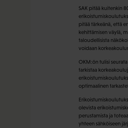
SAK pitää kuitenkin 8
erikoistumiskoulutuk
pitää tärkeänä, että 
kehittämisen väylä, mi
taloudellisista näköko
voidaan korkeakoulun 
OKM:ön tulisi seurata 
tarkistaa korkeakoulu
erikoistumiskoulutuksie
optimaalinen tarkastel
Erikoistumiskoulutuksi
olevista erikoistumis
perustamista ja toteaa
yhteen sähköiseen järj