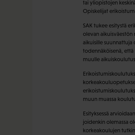
tai yliopistojen keski
Opiskelijat erikoistu
SAK tukee esitystä er
olevan aikuisväestön 
aikuisille suunnattuja 
todennäköisenä, että 
muulle aikuiskoulutus
Erikoistumiskoulutuks
korkeakouluopetuksen 
erikoistumiskoulutuksi
muun muassa koulutuk
Esityksessä arvioidaan
joidenkin olemassa ole
korkeakoulujen tutkint