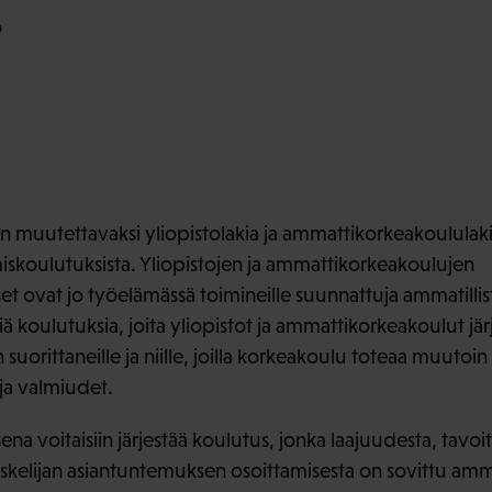
o
 muutettavaksi yliopistolakia ja ammattikorkeakoululakia. 
iskoulutuksista. Yliopistojen ja ammattikorkeakoulujen
t ovat jo työelämässä toimineille suunnattuja ammatillist
iä koulutuksia, joita yliopistot ja ammattikorkeakoulut jär
uorittaneille ja niille, joilla korkeakoulu toteaa muutoi
 ja valmiudet.
na voitaisiin järjestää koulutus, jonka laajuudesta, tavoit
skelijan asiantuntemuksen osoittamisesta on sovittu am