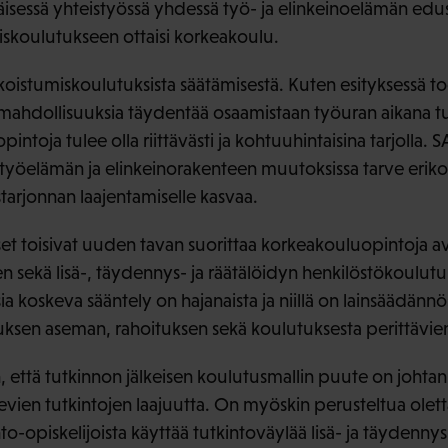
näisessä yhteistyössä yhdessä työ- ja elinkeinoelämän edus
miskoulutukseen ottaisi korkeakoulu.
ikoistumiskoulutuksista säätämisestä. Kuten esityksessä 
mahdollisuuksia täydentää osaamistaan työuran aikana tu
opintoja tulee olla riittävästi ja kohtuuhintaisina tarjolla.
työelämän ja elinkeinorakenteen muutoksissa tarve erikoi
tarjonnan laajentamiselle kasvaa.
et toisivat uuden tavan suorittaa korkeakouluopintoja 
sekä lisä-, täydennys- ja räätälöidyn henkilöstökoulutuk
a koskeva sääntely on hajanaista ja niillä on lainsäädännö
sen aseman, rahoituksen sekä koulutuksesta perittävie
, että tutkinnon jälkeisen koulutusmallin puute on johtan
vien tutkintojen laajuutta. On myöskin perusteltua olett
o-opiskelijoista käyttää tutkintoväylää lisä- ja täydenn