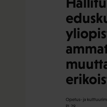
Hallit
edusku
yliopis
ammatt
muutta
erikoi
Opetus- ja kulttuurimi
PL 29