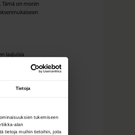
a. Tämä on monin
ituksenmukaiseen
n laajuisia
iskoulutuksia
ntaa koulutusten
 selkiyttää
oulutukseen.
Tietoja
ynä
ttamiskelpoisina.
 ominaisuuksien tukemiseen
tiikka-alan
ietoja muihin tietoihin, joita