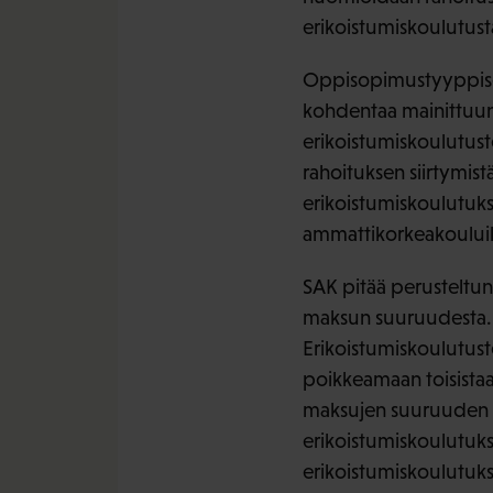
erikoistumiskoulutust
Oppisopimustyyppisen
kohdentaa mainittuun 
erikoistumiskoulutust
rahoituksen siirtymist
erikoistumiskoulutuks
ammattikorkeakouluill
SAK pitää perusteltuna
maksun suuruudesta. 
Erikoistumiskoulutust
poikkeamaan toisistaa
maksujen suuruuden m
erikoistumiskoulutukse
erikoistumiskoulutuks