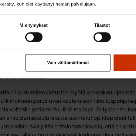
n kerätty, kun olet käyttänyt heidän palvelujaan.
n säädettäväksi korkeakouluissa toteutettavissa erikoistu
koistumiskoulutuksia ja erikoistumisopintoja koskevista s
Mieltymykset
Tilastot
että erikoistumiskoulutuksen kohderyhmään on sisällytet
korkeakoulututkintoa, mutta joilla on opintoja varten riittäv
yös hyvänä linjausta, jonka mukaan erikoistumiskoulutu
n, josta ei ole tarjontaa koulutusmarkkinoilla.
Vain välttämättömät
aikutukset
 että erikoistumiskoulutusten myötä korkeakoulujen tot
 tutkimukseen perustuvan koulutuksen rahoituspohja laa
sta voitaisiin periä kohtuullisia maksuja. Esityksen mukaa
erikoistumiskoulutuksissa suoritetut opintopisteet tulisi
smalleihin. SAK pitää erittäin tärkeänä sitä, että erikois
allissa, sillä se on viimekädessä korkeakouluja motivoiva