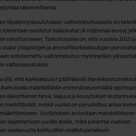
arjontaa rakennettaessa.
 täydennyskoulutuksen valtionrahoituksesta on tarkoit
toimintaan osoitetut määrärahat (4 miljoonaa euroa) jat
en rahoittamiseen. Tarkoituksena on, että vuosina 2015 j
ä osaksi yliopistojen ja ammattikorkeakoulujen perusraho
een kohdennettu valtionrahoitus myönnetään yliopistoill
e valtionavustuksin.
 sitä, että korkeakoulut päättäisivät itse erikoistumiskou
Asetuksella määriteltäisiin enimmäiseuromäärä opintopi
en alakohtainen tarve, laajuus ja koulutuksen kustannuks
n merkittävästi, minkä vuoksi on perusteltua antaa korke
äärittämiseen. Uudistuksen arvioidaan mahdollistavan
n laajentamisen uusille aloille, mikä parantaa vaativan
en saatavuutta kohtuullisin osallistujamaksuin.