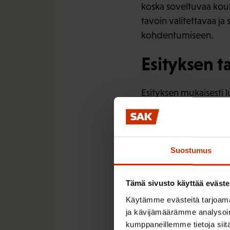
koska soveltuvaa koul
tavoin valitettavaa j
kohdentumiseen.
Esityksen t
Esityksen mukaisesti l
korkeakoulujen erikoi
koskevat säädökset, p
valtakunnallista tunnu
koulutuksen sisältöä
Suostumus
SAK lausui erikoistum
Tämä sivusto käyttää eväste
(OKM/47/040/2012) ja 
Käytämme evästeitä tarjoama
Keskeiset 
ja kävijämäärämme analysoim
kumppaneillemme tietoja siitä