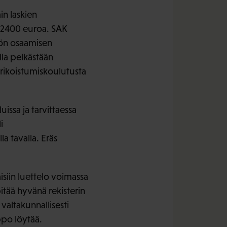
in laskien
 2400 euroa. SAK
tön osaamisen
lla pelkästään
erikoistumiskoulutusta
issa ja tarvittaessa
i
la tavalla. Eräs
isiin luettelo voimassa
itää hyvänä rekisterin
valtakunnallisesti
ppo löytää.