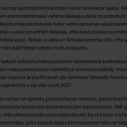
0 euroa opintopistettä kohden varsin korkeana rajana. Nä
sen enimmäishinnaksi vähimmäislaajuudella muodostuisi
erikoistumiskoulutuksista tulee vetovoimainen aikuisväes
nkä vuoksi on erittäin tärkeää, ettei koulutuksia suunnite
hdista käsin. Tämän vuoksi on tärkeää korostaa sitä, että 
niin päättäessä tarjota myös maksutta.
tarkasti erikoistumiskoulutusten rakentamista korkeakoulu
jen maksuasetuksessa määriteltyä enimmäismäärää, mikäl
n tarjonta ja käyttö eivät ole lähteneet liikkeelle toivotul
uajankohta voisi olla vuosi 2017.
a varten on ajateltu perustettavan rekisteri, johon kootta
koulutusta koskevista korkeakoulujen sopimuksista. SAK p
, että erikoistumiskoulutustarjonta olisi hyvä koota myös 
estelmään, jotta koulutuksista kiinnostuneen olisi ne hel