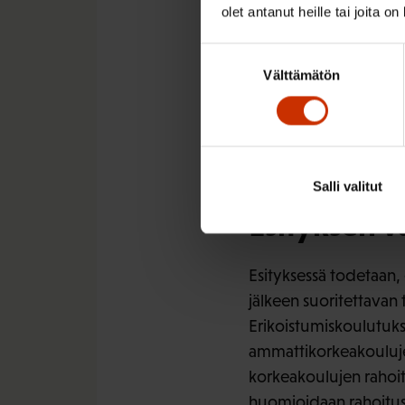
olet antanut heille tai joita o
Esityksessä ehdotetaa
Samalla nykyisistä eri
Suostumuksen
Välttämätön
valinta
SAK pitää tärkeänä, 
osaajat, joilla ei ole 
valmiudet. Pidämme m
sellaiseen koulutuksee
Salli valitut
Esityksen v
Esityksessä todetaan,
jälkeen suoritettavan
Erikoistumiskoulutuksi
ammattikorkeakoulujen 
korkeakoulujen rahoitu
huomioidaan rahoitusm