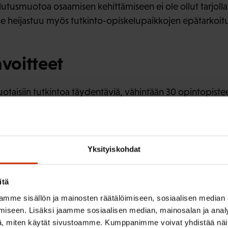
utusmuotoa osaamisen kehittämiseen ei ole ollut tarjoll
a se heijastuu myös tutkinto-opiskelupaikkojen epätarko
avoitteet
uotaisiin tutkintoa täydentäviä, vähintään 30 opintopistee
stumiskoulutuksia. Tavoitteena on yhtenäistää erikoistum
arantaa opiskelijoiden asemaa ja oikeusturvaa sekä para
stamista ja vaikuttavuutta. Esityksen tavoitteena on myös
 ja asemaa markkinaehtoisena toteutettavaan täydennysk
Yksityiskohdat
iskoulutusta pohtineen työryhmän esityksistä viime syks
itä
piti työryhmän esityksiä erikoistumiskoulutuksista toteu
mme sisällön ja mainosten räätälöimiseen, sosiaalisen median
ehdotukset
iseen. Lisäksi jaamme sosiaalisen median, mainosalan ja analy
, miten käytät sivustoamme. Kumppanimme voivat yhdistää näitä t