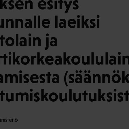
uksen esitys
nnalle laeiksi
tolain ja
ikorkeakoululai
misesta (säännök
stumiskoulutuksist
nisteriö