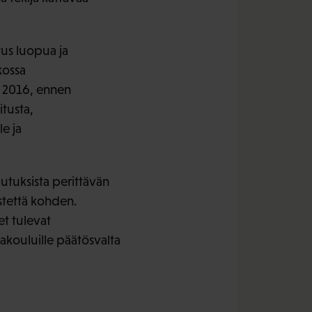
us luopua ja
kossa
a 2016, ennen
itusta,
e ja
lutuksista perittävän
stettä kohden.
et tulevat
akouluille päätösvalta