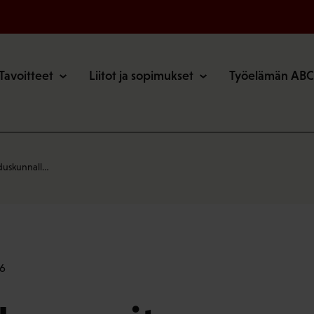
o
Tavoitteet
Liitot ja sopimukset
Työelämän ABC
eduskunnall…
16