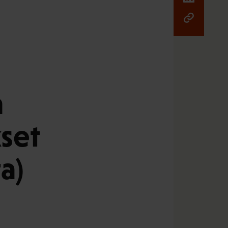
n
set
a)