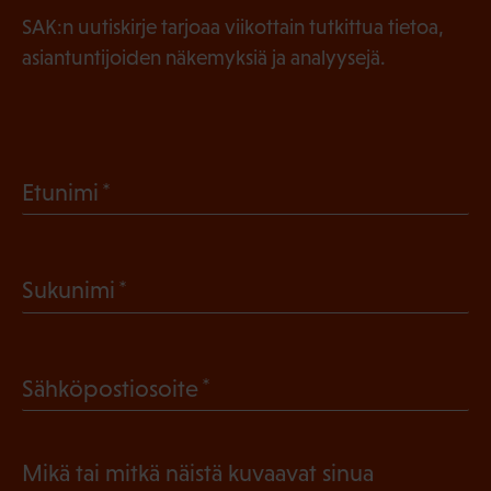
SAK:n uutiskirje tarjoaa viikottain tutkittua tietoa,
asiantuntijoiden näkemyksiä ja analyysejä.
(
Etunimi
P
a
(
Sukunimi
k
P
o
a
l
(
Sähköpostiosoite
k
l
P
o
i
a
l
Mikä tai mitkä näistä kuvaavat sinua
n