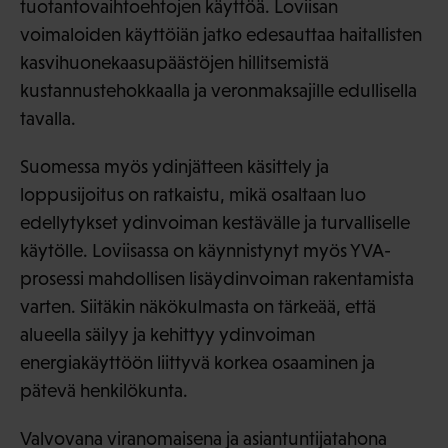
tuotantovaihtoehtojen käyttöä. Loviisan
voimaloiden käyttöiän jatko edesauttaa haitallisten
kasvihuonekaasupäästöjen hillitsemistä
kustannustehokkaalla ja veronmaksajille edullisella
tavalla.
Suomessa myös ydinjätteen käsittely ja
loppusijoitus on ratkaistu, mikä osaltaan luo
edellytykset ydinvoiman kestävälle ja turvalliselle
käytölle. Loviisassa on käynnistynyt myös YVA-
prosessi mahdollisen lisäydinvoiman rakentamista
varten. Siitäkin näkökulmasta on tärkeää, että
alueella säilyy ja kehittyy ydinvoiman
energiakäyttöön liittyvä korkea osaaminen ja
pätevä henkilökunta.
Valvovana viranomaisena ja asiantuntijatahona