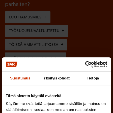
k
l
parhaiten?
e
o
i
n
l
LUOTTAMUSMIES
n
)
l
e
TYÖSUOJELUVALTUUTETTU
i
n
n
)
TÖISSÄ AMMATTILIITOSSA
e
n
TYÖNANTAJAN EDUSTAJA
)
MUU KIINNOSTUS TYÖELÄMÄASIOIHIN
Suostumus
Yksityiskohdat
Tietoja
(
Millä kielellä haluat uutiskirjeesi
Tämä sivusto käyttää evästeitä
P
Käytämme evästeitä tarjoamamme sisällön ja mainosten
SUOMI
RUOTSI
a
räätälöimiseen, sosiaalisen median ominaisuuksien