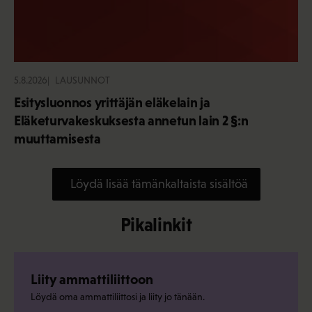
5.8.2026
LAUSUNNOT
Esitysluonnos yrittäjän eläkelain ja
Eläketurvakeskuksesta annetun lain 2 §:n
muuttamisesta
Löydä lisää tämänkaltaista sisältöä
Pikalinkit
Liity ammattiliittoon
Löydä oma ammattiliittosi ja liity jo tänään.