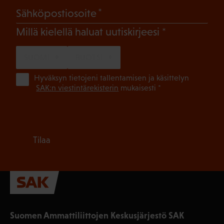
(Pakollinen)
Sähköpostiosoite
(Pakollinen)
Millä kielellä haluat uutiskirjeesi
SUOMI
RUOTSI
(Pa
Hyväksyn tietojeni tallentamisen ja käsittelyn
SAK:n viestintärekisterin
mukaisesti *
Tilaa
Suomen Ammattiliittojen Keskusjärjestö SAK