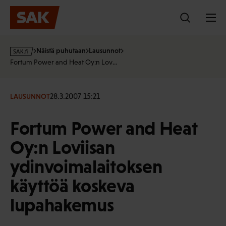
Hyppää
sisältöön
s
Näistä puhutaan
Lausunnot
a
Fortum Power and Heat Oy:n Lov…
k
·
f
28.3.2007 15:21
LAUSUNNOT
i
Fortum Power and Heat
Oy:n Loviisan
ydinvoimalaitoksen
käyttöä koskeva
lupahakemus