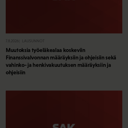
7.8.2026
LAUSUNNOT
Muutoksia työeläkealaa koskeviin
Finanssivalvonnan määräyksiin ja ohjeisiin sekä
vahinko- ja henkivakuutuksen määräyksiin ja
ohjeisiin