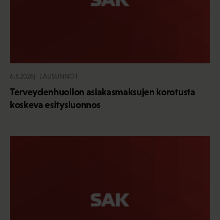
6.8.2026
LAUSUNNOT
Terveydenhuollon asiakasmaksujen korotusta
koskeva esitysluonnos