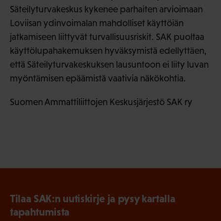
Säteilyturvakeskus kykenee parhaiten arvioimaan
Loviisan ydinvoimalan mahdolliset käyttöiän
jatkamiseen liittyvät turvallisuusriskit. SAK puoltaa
käyttölupahakemuksen hyväksymistä edellyttäen,
että Säteilyturvakeskuksen lausuntoon ei liity luvan
myöntämisen epäämistä vaativia näkökohtia.
Suomen Ammattiliittojen Keskusjärjestö SAK ry
Tilaa SAK:n uutiskirje ja pysy kartalla
tapahtumista