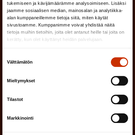
tukemiseen ja kävijämäärämme analysoimiseen. Lisäksi
k
jaamme sosiaalisen median, mainosalan ja analytiikka-
o
(
Hyväksyn tietojeni tallentamisen ja käsittelyn
alan kumppaneillemme tietoja siitä, miten käytät
P
l
sivustoamme. Kumppanimme voivat yhdistää näitä
SAK:n viestintärekisterin
mukaisesti *
a
tietoja muihin tietoihin, joita olet antanut heille tai joita on
l
kerätty, kun olet käyttänyt heidän palvelujaan.
k
i
o
n
Suostumuksen
l
Välttämätön
valinta
e
l
i
n
Mieltymykset
n
)
e
n
Tilastot
)
Markkinointi