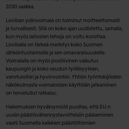
2030 saakka.
Loviisan ydinvoimala on toiminut moitteettomasti
ja turvallisesti. Sitä on koko ajan uudistettu, samalla,
kun myös laitosten tehoja on voitu korottaa.
Loviisalla on tärkeä merkitys koko Suomen
sähköntuotannolle ja sen omavaraisuudelle.
Voimalalla on myös positiivinen vaikutus
kaupungin ja koko seudun työllisyyteen,
verotuloihin ja hyvinvointiin. Yhtiön työntekijöiden
näkökulmasta voimaloiden käyttöiän jatkaminen
on tervetullut ratkaisu.
Hakemuksen hyväksymistä puoltaa, että EU:n
uusiin päästövähennystavoitteisiin pääseminen
vaatii Suomelta kaikkien päästöttömien