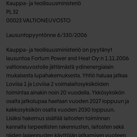
Kauppa- ja teollisuusministeriö
PL 32
00023 VALTIONEUVOSTO
Lausuntopyyntönne 6/330/2006
Kauppa- ja teollisuusministeriö on pyytänyt
lausuntoa Fortum Power and Heat Oy:n 1.11.2006
valtioneuvostolle jättämästä ydinenergialain
mukaisesta lupahakemuksesta. Yhtiö haluaa jatkaa
Loviisa 1 ja Loviisa 2 voimalaitosyksiköiden
toimintaa ainakin noin 20 vuodella. Ykkösyksikön
osalta jatkolupaa haetaan vuoden 2027 loppuun ja
kakkosyksikön osalta vuoden 2030 loppuun.
Lisäksi hakemus sisältää laitosten toiminnan
kannalta tarpeellisten rakennusten, laitosten sekä
niiden laajennusten käyttöiän jatkamisen vuoteen