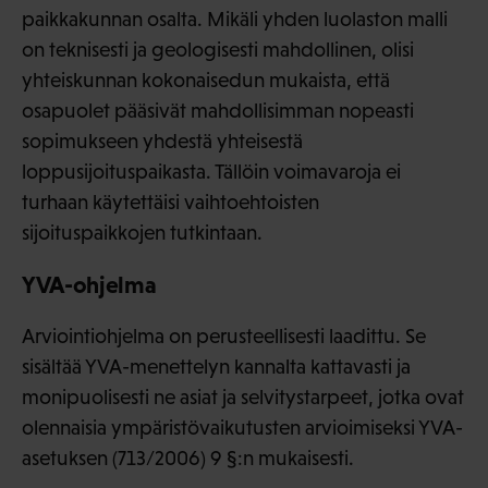
paikkakunnan osalta. Mikäli yhden luolaston malli
on teknisesti ja geologisesti mahdollinen, olisi
yhteiskunnan kokonaisedun mukaista, että
osapuolet pääsivät mahdollisimman nopeasti
sopimukseen yhdestä yhteisestä
loppusijoituspaikasta. Tällöin voimavaroja ei
turhaan käytettäisi vaihtoehtoisten
sijoituspaikkojen tutkintaan.
YVA-ohjelma
Arviointiohjelma on perusteellisesti laadittu. Se
sisältää YVA-menettelyn kannalta kattavasti ja
monipuolisesti ne asiat ja selvitystarpeet, jotka ovat
olennaisia ympäristövaikutusten arvioimiseksi YVA-
asetuksen (713/2006) 9 §:n mukaisesti.