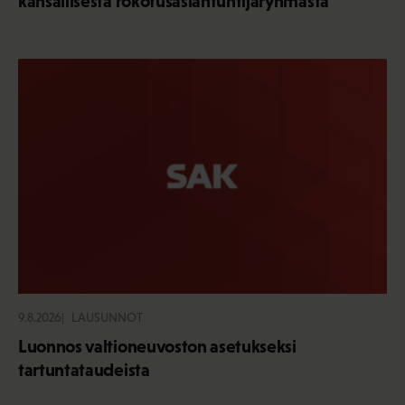
kansallisesta rokotusasiantuntijaryhmästä
9.8.2026
LAUSUNNOT
Luonnos valtioneuvoston asetukseksi
tartuntataudeista