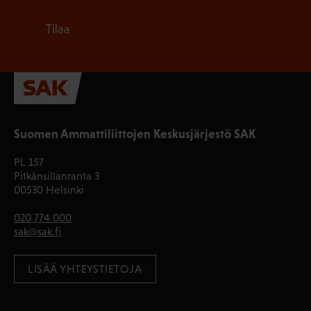
Tilaa
Suomen Ammattiliittojen Keskusjärjestö SAK
PL 157
Pitkänsillanranta 3
00530 Helsinki
020 774 000
sak@sak.fi
LISÄÄ YHTEYSTIETOJA