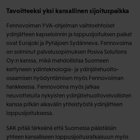
Tavoitteeksi yksi kansallinen sijoituspaikka
Fennovoiman YVA-ohjelman vaihtoehtoiset
ydinjätteen kapseloinnin ja loppusijoituksen paikat
ovat Eurajoki ja Pyhäjoen Sydänneva. Fennovoima
on solminut palvelusopimuksen Posiva Solutions
Oy:n kanssa, mikä mahdollistaa Suomeen
kertyneen ydinteknologia- ja ydinjätehuolto-
osaamisen hyödyntämisen myös Fennovoiman
hankkeessa. Fennovoima myös jatkaa
neuvotteluita nykyisten ydinjätehuoltovelvollisten
kanssa pitkän aikavälin yhteistyöstä ydinjätteen
loppusijoituksessa.
SAK pitää tärkeänä että Suomessa päästäisiin
yhteen kansalliseen loppusijoitusratkaisuun myös