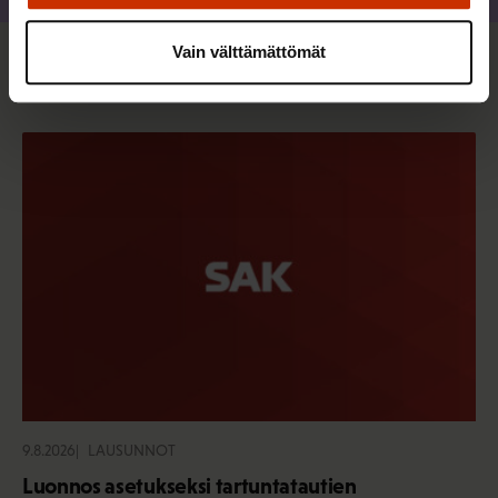
Vain välttämättömät
Sinua saattaa myös kiinnostaa
9.8.2026
LAUSUNNOT
Luonnos asetukseksi tartuntatautien