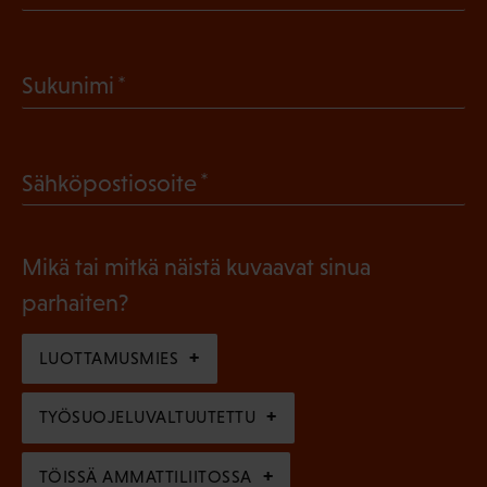
P
a
(
Sukunimi
k
P
o
a
l
(
Sähköpostiosoite
k
l
P
o
i
a
l
Mikä tai mitkä näistä kuvaavat sinua
n
k
l
parhaiten?
e
o
i
n
l
LUOTTAMUSMIES
n
)
l
e
TYÖSUOJELUVALTUUTETTU
i
n
n
)
TÖISSÄ AMMATTILIITOSSA