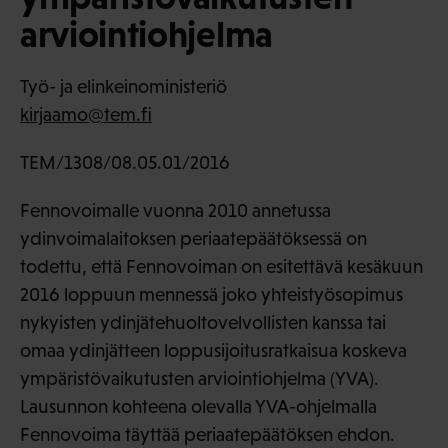
arviointiohjelma
Työ- ja elinkeinoministeriö
kirjaamo@tem.fi
TEM/1308/08.05.01/2016
Fennovoimalle vuonna 2010 annetussa
ydinvoimalaitoksen periaatepäätöksessä on
todettu, että Fennovoiman on esitettävä kesäkuun
2016 loppuun mennessä joko yhteistyösopimus
nykyisten ydinjätehuoltovelvollisten kanssa tai
omaa ydinjätteen loppusijoitusratkaisua koskeva
ympäristövaikutusten arviointiohjelma (YVA).
Lausunnon kohteena olevalla YVA-ohjelmalla
Fennovoima täyttää periaatepäätöksen ehdon.