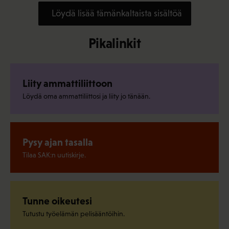
Löydä lisää tämänkaltaista sisältöä
Pikalinkit
Liity ammattiliittoon
Löydä oma ammattiliittosi ja liity jo tänään.
Pysy ajan tasalla
Tilaa SAK:n uutiskirje.
Tunne oikeutesi
Tutustu työelämän pelisääntöihin.