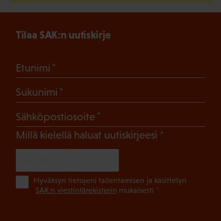
Tilaa SAK:n uutiskirje
(Pakollinen)
Etunimi
(Pakollinen)
Sukunimi
(Pakollinen)
Sähköpostiosoite
(Pakollinen)
Millä kielellä haluat uutiskirjeesi
SUOMI
RUOTSI
(Pa
Hyväksyn tietojeni tallentamisen ja käsittelyn
SAK:n viestintärekisterin
mukaisesti *