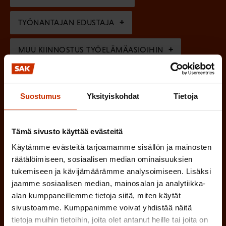
e
n
TYÖNANTAJAN EDUSTAJA
)
MUU KIINNOSTUS TYÖELÄMÄASIOIHIN
(
Millä kielellä haluat uutiskirjeesi
Suostumus
Yksityiskohdat
Tietoja
P
SUOMI
RUOTSI
a
Tämä sivusto käyttää evästeitä
k
Käytämme evästeitä tarjoamamme sisällön ja mainosten
o
(
räätälöimiseen, sosiaalisen median ominaisuuksien
Hyväksyn tietojeni tallentamisen ja käsittelyn
tukemiseen ja kävijämäärämme analysoimiseen. Lisäksi
P
l
SAK:n viestintärekisterin
mukaisesti *
jaamme sosiaalisen median, mainosalan ja analytiikka-
a
l
alan kumppaneillemme tietoja siitä, miten käytät
k
i
sivustoamme. Kumppanimme voivat yhdistää näitä
o
tietoja muihin tietoihin, joita olet antanut heille tai joita on
n