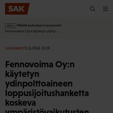
Hyppää
sisältöön
s
Näistä puhutaan
Lausunnot
a
Fennovoima Oy:n käytetyn ydinp…
k
·
f
3.11.2016 13:19
LAUSUNNOT
i
Fennovoima Oy:n
käytetyn
ydinpolttoaineen
loppusijoitushanketta
koskeva
ympäristövaikutusten