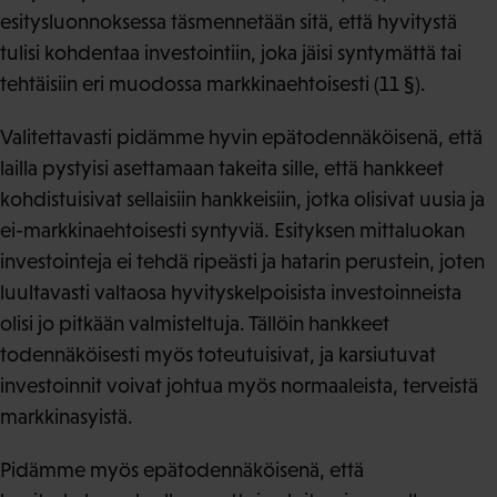
esitysluonnoksessa täsmennetään sitä, että hyvitystä
tulisi kohdentaa investointiin, joka jäisi syntymättä tai
tehtäisiin eri muodossa markkinaehtoisesti (11 §).
Valitettavasti pidämme hyvin epätodennäköisenä, että
lailla pystyisi asettamaan takeita sille, että hankkeet
kohdistuisivat sellaisiin hankkeisiin, jotka olisivat uusia ja
ei-markkinaehtoisesti syntyviä. Esityksen mittaluokan
investointeja ei tehdä ripeästi ja hatarin perustein, joten
luultavasti valtaosa hyvityskelpoisista investoinneista
olisi jo pitkään valmisteltuja. Tällöin hankkeet
todennäköisesti myös toteutuisivat, ja karsiutuvat
investoinnit voivat johtua myös normaaleista, terveistä
markkinasyistä.
Pidämme myös epätodennäköisenä, että