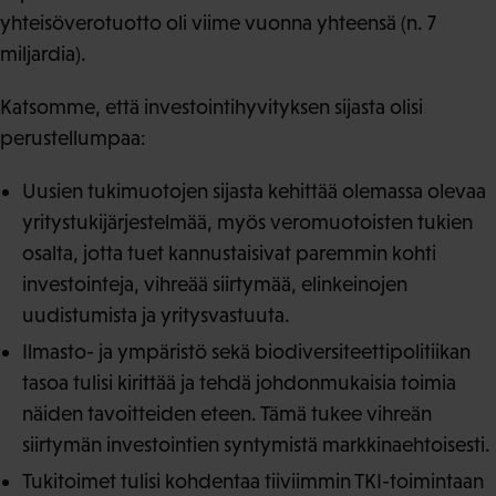
yhteisöverotuotto oli viime vuonna yhteensä (n. 7
miljardia).
Katsomme, että investointihyvityksen sijasta olisi
perustellumpaa:
Uusien tukimuotojen sijasta kehittää olemassa olevaa
yritystukijärjestelmää, myös veromuotoisten tukien
osalta, jotta tuet kannustaisivat paremmin kohti
investointeja, vihreää siirtymää, elinkeinojen
uudistumista ja yritysvastuuta.
Ilmasto- ja ympäristö sekä biodiversiteettipolitiikan
tasoa tulisi kirittää ja tehdä johdonmukaisia toimia
näiden tavoitteiden eteen. Tämä tukee vihreän
siirtymän investointien syntymistä markkinaehtoisesti.
Tukitoimet tulisi kohdentaa tiiviimmin TKI-toimintaan