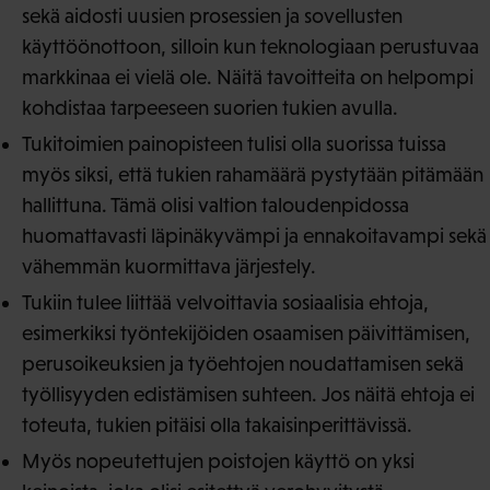
sekä aidosti uusien prosessien ja sovellusten
käyttöönottoon, silloin kun teknologiaan perustuvaa
markkinaa ei vielä ole. Näitä tavoitteita on helpompi
kohdistaa tarpeeseen suorien tukien avulla.
Tukitoimien painopisteen tulisi olla suorissa tuissa
myös siksi, että tukien rahamäärä pystytään pitämään
hallittuna. Tämä olisi valtion taloudenpidossa
huomattavasti läpinäkyvämpi ja ennakoitavampi sekä
vähemmän kuormittava järjestely.
Tukiin tulee liittää velvoittavia sosiaalisia ehtoja,
esimerkiksi työntekijöiden osaamisen päivittämisen,
perusoikeuksien ja työehtojen noudattamisen sekä
työllisyyden edistämisen suhteen. Jos näitä ehtoja ei
toteuta, tukien pitäisi olla takaisinperittävissä.
Myös nopeutettujen poistojen käyttö on yksi