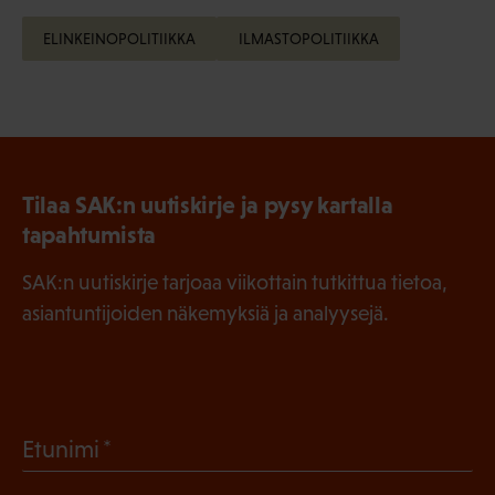
ELINKEINOPOLITIIKKA
ILMASTOPOLITIIKKA
Tilaa SAK:n uutiskirje ja pysy kartalla
tapahtumista
SAK:n uutiskirje tarjoaa viikottain tutkittua tietoa,
asiantuntijoiden näkemyksiä ja analyysejä.
(
Etunimi
P