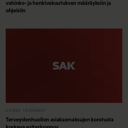
vahinko- ja henkivakuutuksen määräyksiin ja
ohjeisiin
6.8.2026
LAUSUNNOT
Terveydenhuollon asiakasmaksujen korotusta
koskeva esitysluonnos