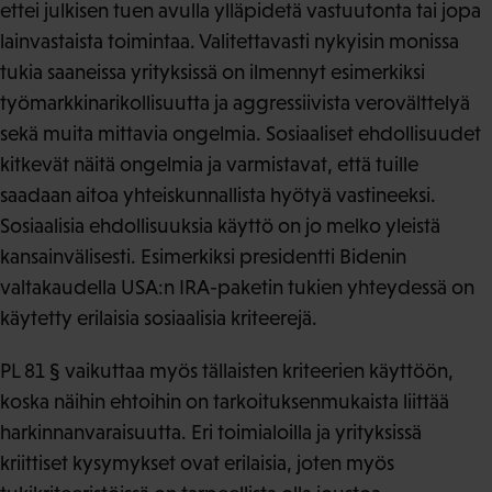
ettei julkisen tuen avulla ylläpidetä vastuutonta tai jopa
lainvastaista toimintaa. Valitettavasti nykyisin monissa
tukia saaneissa yrityksissä on ilmennyt esimerkiksi
työmarkkinarikollisuutta ja aggressiivista verovälttelyä
sekä muita mittavia ongelmia. Sosiaaliset ehdollisuudet
kitkevät näitä ongelmia ja varmistavat, että tuille
saadaan aitoa yhteiskunnallista hyötyä vastineeksi.
Sosiaalisia ehdollisuuksia käyttö on jo melko yleistä
kansainvälisesti. Esimerkiksi presidentti Bidenin
valtakaudella USA:n IRA-paketin tukien yhteydessä on
käytetty erilaisia sosiaalisia kriteerejä.
PL 81 § vaikuttaa myös tällaisten kriteerien käyttöön,
koska näihin ehtoihin on tarkoituksenmukaista liittää
harkinnanvaraisuutta. Eri toimialoilla ja yrityksissä
kriittiset kysymykset ovat erilaisia, joten myös