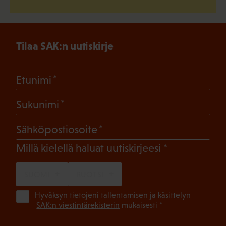
Tilaa SAK:n uutiskirje
(Pakollinen)
Etunimi
(Pakollinen)
Sukunimi
(Pakollinen)
Sähköpostiosoite
(Pakollinen)
Millä kielellä haluat uutiskirjeesi
SUOMI
RUOTSI
(Pa
Hyväksyn tietojeni tallentamisen ja käsittelyn
SAK:n viestintärekisterin
mukaisesti *