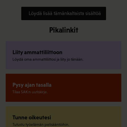
Löydä lisää tämänkaltaista sisältöä
Pikalinkit
Liity ammattiliittoon
Löydä oma ammattiliittosi ja liity jo tänään.
Pysy ajan tasalla
Tilaa SAK:n uutiskirje.
Tunne oikeutesi
Tutustu työelämän pelisääntöihin.