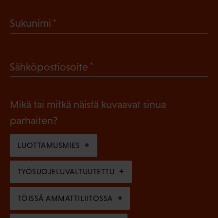
a
(
Sukunimi
k
P
o
a
l
(
Sähköpostiosoite
k
l
P
o
i
a
l
Mikä tai mitkä näistä kuvaavat sinua
n
k
l
parhaiten?
e
o
i
n
l
LUOTTAMUSMIES
n
)
l
e
TYÖSUOJELUVALTUUTETTU
i
n
n
)
TÖISSÄ AMMATTILIITOSSA
e