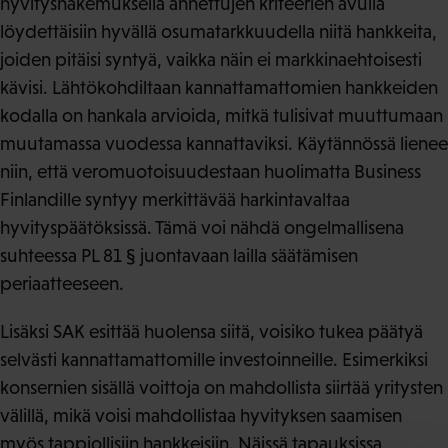
hyvityshakemuksella annettujen kriteerien avulla
löydettäisiin hyvällä osumatarkkuudella niitä hankkeita,
joiden pitäisi syntyä, vaikka näin ei markkinaehtoisesti
kävisi. Lähtökohdiltaan kannattamattomien hankkeiden
kodalla on hankala arvioida, mitkä tulisivat muuttumaan
muutamassa vuodessa kannattaviksi. Käytännössä lienee
niin, että veromuotoisuudestaan huolimatta Business
Finlandille syntyy merkittävää harkintavaltaa
hyvityspäätöksissä. Tämä voi nähdä ongelmallisena
suhteessa PL 81 § juontavaan lailla säätämisen
periaatteeseen.
Lisäksi SAK esittää huolensa siitä, voisiko tukea päätyä
selvästi kannattamattomille investoinneille. Esimerkiksi
konsernien sisällä voittoja on mahdollista siirtää yritysten
välillä, mikä voisi mahdollistaa hyvityksen saamisen
myös tappiollisiin hankkeisiin. Näissä tapauksissa