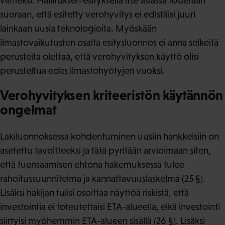
viimeksi. Hallituksen esityksellä itse asiassa todetaan
suoraan, että esitetty verohyvitys ei edistäisi juuri
lainkaan uusia teknologioita. Myöskään
ilmastovaikutusten osalta esitysluonnos ei anna selkeitä
perusteita olettaa, että verohyvityksen käyttö olisi
perusteltua edes ilmastohyötyjen vuoksi.
Verohyvityksen kriteeristön käytännön
ongelmat
Lakiluonnoksessa kohdentuminen uusiin hankkeisiin on
asetettu tavoitteeksi ja tätä pyritään arvioimaan siten,
että tuensaamisen ehtona hakemuksessa tulee
rahoitussuunnitelma ja kannattavuuslaskelma (25 §).
Lisäksi hakijan tulisi osoittaa näyttöä riskistä, että
investointia ei toteutettaisi ETA-alueella, eikä investointi
siirtyisi myöhemmin ETA-alueen sisällä (26 §). Lisäksi