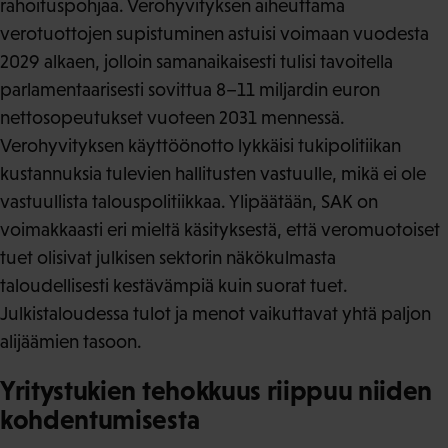
rahoituspohjaa. Verohyvityksen aiheuttama
verotuottojen supistuminen astuisi voimaan vuodesta
2029 alkaen, jolloin samanaikaisesti tulisi tavoitella
parlamentaarisesti sovittua 8–11 miljardin euron
nettosopeutukset vuoteen 2031 mennessä.
Verohyvityksen käyttöönotto lykkäisi tukipolitiikan
kustannuksia tulevien hallitusten vastuulle, mikä ei ole
vastuullista talouspolitiikkaa. Ylipäätään, SAK on
voimakkaasti eri mieltä käsityksestä, että veromuotoiset
tuet olisivat julkisen sektorin näkökulmasta
taloudellisesti kestävämpiä kuin suorat tuet.
Julkistaloudessa tulot ja menot vaikuttavat yhtä paljon
alijäämien tasoon.
Yritystukien tehokkuus riippuu niiden
kohdentumisesta