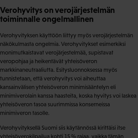
Verohyvitys on verojärjestelmän
toiminnalle ongelmallinen
Verohyvityksen käyttöön liittyy myös verojärjestelmän
näkökulmasta ongelmia. Verohyvitykset esimerkiksi
monimutkaistavat verojärjestelmää, supistavat
veropohjaa ja heikentävät yhteisöveron
markkinaneutraaliutta. Esitysluonnoksessa myös
tunnistetaan, että verohyvitys voi aiheuttaa
kansainvälisen yhteisöveron minimisääntelyn eli
minimiverolain kanssa haasteita, koska hyvitys voi laskea
yhteisöveron tasoa suurimmissa konserneissa
minimiveron tasolle.
Verohyvityksellä Suomi siis käytännössä kirittäisi itse
yhteisöverokilpailua kohti 15 % rajaa, vaikka tämän