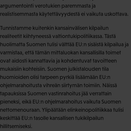
argumentointi verotukien paremmasta ja
realistisemmasta käytettävyydestä ei vaikuta uskottava.
Tunnistamme kuitenkin kansainvälisen kilpailun
realiteetit kiihtyneessä valtiontukipolitiikassa. Tästä
huolimatta Suomen tulisi välttää EU:n sisäistä kilpailua ja
varmistaa, että tämän mittaluokan kansallisilla toimet
ovat aidosti kannattavia ja kohdentuvat tavoitteen
mukaisiin kohteisiin. Suomen julkistalouden tila
huomioiden olisi tarpeen pyrkiä lisäämään EU:n
ohjelmarahoitusta vihreän siirtymän toimiin. Näissä
tapauksissa Suomen vastinrahoitus jää verrattain
pieneksi, eikä EU:n ohjelmarahoitus vaikuta Suomen
nettomenouraan. Ylipäätään elinkeinopolitiikkaa tulisi
keskittää EU:n tasolle kansallisen tukikilpailun
hillitsemiseksi.