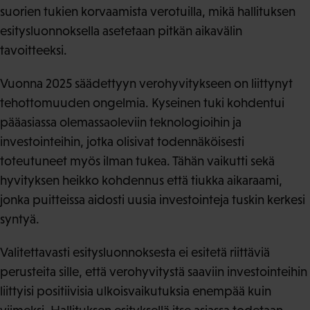
suorien tukien korvaamista verotuilla, mikä hallituksen
esitysluonnoksella asetetaan pitkän aikavälin
tavoitteeksi.
Vuonna 2025 säädettyyn verohyvitykseen on liittynyt
tehottomuuden ongelmia. Kyseinen tuki kohdentui
pääasiassa olemassaoleviin teknologioihin ja
investointeihin, jotka olisivat todennäköisesti
toteutuneet myös ilman tukea. Tähän vaikutti sekä
hyvityksen heikko kohdennus että tiukka aikaraami,
jonka puitteissa aidosti uusia investointeja tuskin kerkesi
syntyä.
Valitettavasti esitysluonnoksesta ei esitetä riittäviä
perusteita sille, että verohyvitystä saaviin investointeihin
liittyisi positiivisia ulkoisvaikutuksia enempää kuin