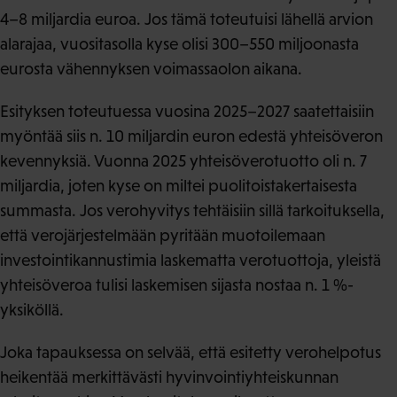
4–8 miljardia euroa. Jos tämä toteutuisi lähellä arvion
alarajaa, vuositasolla kyse olisi 300–550 miljoonasta
eurosta vähennyksen voimassaolon aikana.
Esityksen toteutuessa vuosina 2025–2027 saatettaisiin
myöntää siis n. 10 miljardin euron edestä yhteisöveron
kevennyksiä. Vuonna 2025 yhteisöverotuotto oli n. 7
miljardia, joten kyse on miltei puolitoistakertaisesta
summasta. Jos verohyvitys tehtäisiin sillä tarkoituksella,
että verojärjestelmään pyritään muotoilemaan
investointikannustimia laskematta verotuottoja, yleistä
yhteisöveroa tulisi laskemisen sijasta nostaa n. 1 %-
yksiköllä.
Joka tapauksessa on selvää, että esitetty verohelpotus
heikentää merkittävästi hyvinvointiyhteiskunnan