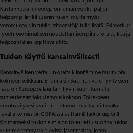
tukikriteeristöissä on tarpeellista olla joustoa.
Käytännössä kriteerejä on tämän vuoksi paljon
helpompi liittää suoriin tukiin, mutta myös
veromuotoisiin tukiin kriteeristöjä tulisi lisätä. Esimerkiksi
työehtosopimuksen noudattamisen pitäisi olla selkeä ja
helposti lakiin kirjattava ehto.
Tukien käyttö kansainvälisesti
Kansainvälisen vertailun osalta kiinnitämme huomiota
kolmeen seikkaan. Ensinnäkin Suomen verohyvityksen
taso on Eurooppalaisittain hyvin suuri, kun sitä
suhteutetaan taloutemme kokoon. Toisekseen
verohyvitysesitys ei mielestämme vastaa riittävällä
tavalla komission CISFA:ssa esittämiä tarkoitusperiä.
Kolmanneksi tukiohjelmia on toteutettu suorina tukina
EDP-menettelyssä olevissa jäsenmaissa, joten