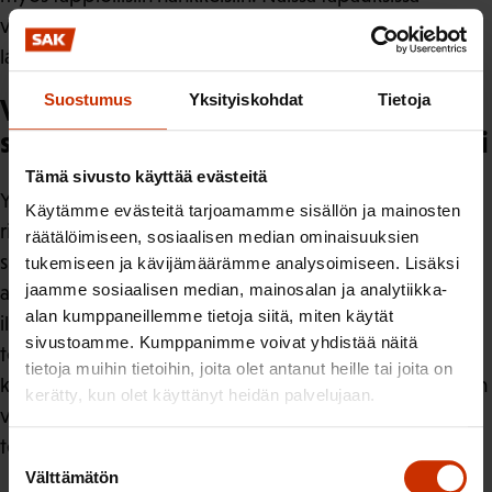
verohyvitys olisi yksiselitteisesti yhteisöverotuottoa
laskeva ja julkistaloudelle haitallinen.
Suostumus
Yksityiskohdat
Tietoja
Verohyvityksen päätavoite vihreän
siirtymän edistämisestä jää epäselväksi
Tämä sivusto käyttää evästeitä
Yleensä investointien ajoitukseen vaikuttaminen ei ole
Käytämme evästeitä tarjoamamme sisällön ja mainosten
riittävä tukiperuste, jollei ajoitukseen liity esimerkiksi
räätälöimiseen, sosiaalisen median ominaisuuksien
suhdannepoliittinen intressi. Toinen painava peruste
tukemiseen ja kävijämäärämme analysoimiseen. Lisäksi
jaamme sosiaalisen median, mainosalan ja analytiikka-
ajoitukseen vaikuttamiselle on vihreä siirtymä, koska
alan kumppaneillemme tietoja siitä, miten käytät
ilmastotoimille on huutava kiire. Mahdollisimman pian
sivustoamme. Kumppanimme voivat yhdistää näitä
tehdyt päästövähennystoimet vähentävät
tietoja muihin tietoihin, joita olet antanut heille tai joita on
kustannustehokkaasti ilmastonmuutoksen haittoja siihen
kerätty, kun olet käyttänyt heidän palvelujaan.
vaihtoehtoon verrattuna, että sopeutumistoimia
tehtäisiin vasta pakon sanelemana.
Suostumuksen
Välttämätön
valinta