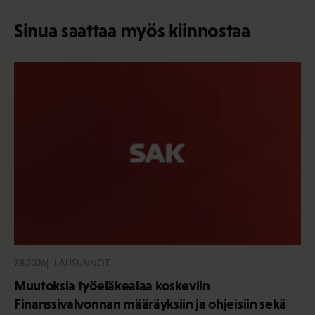
Sinua saattaa myös kiinnostaa
7.8.2026
LAUSUNNOT
Muutoksia työeläkealaa koskeviin
Finanssivalvonnan määräyksiin ja ohjeisiin sekä