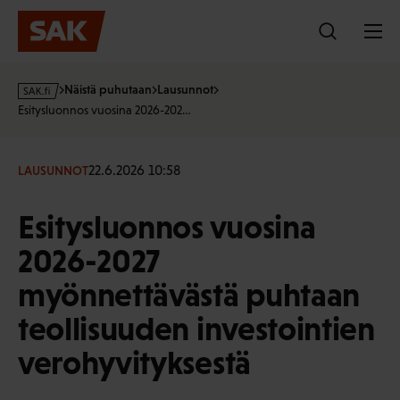
Hyppää
sisältöön
s
Näistä puhutaan
Lausunnot
a
Esitysluonnos vuosina 2026-202…
k
·
f
22.6.2026 10:58
LAUSUNNOT
i
Esitysluonnos vuosina
2026-2027
myönnettävästä puhtaan
teollisuuden investointien
verohyvityksestä