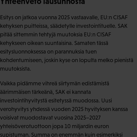
Yhteenveto lausunnosta
Esitys on jatkoa vuonna 2025 vastaavalle, EU:n CISAF
kehyksen puitteissa, säädetylle investointituelle. SAK
pitää sittemmin tehtyjä muutoksia EU:n CISAF
kehykseen oikean suuntaisina. Samaten tässä
esitysluonnoksessa on parannuksia tuen
kohdentumiseen, joskin kyse on lopulta melko pienistä
muutoksista.
Vaikka pidämme vihreä siirtymän edistämistä
äärimmäisen tärkeänä, SAK ei kannata
investointihyvitystä esitetyssä muodossa. Uusi
verohyvitys yhdessä vuoden 2025 hyvityksen kanssa
voisivat muodostavat vuosina 2025–2027
yhteisöverotuottoon jopa 10 miljardin euron
supistuman. Summa on enemmän kuin esimerkiksi