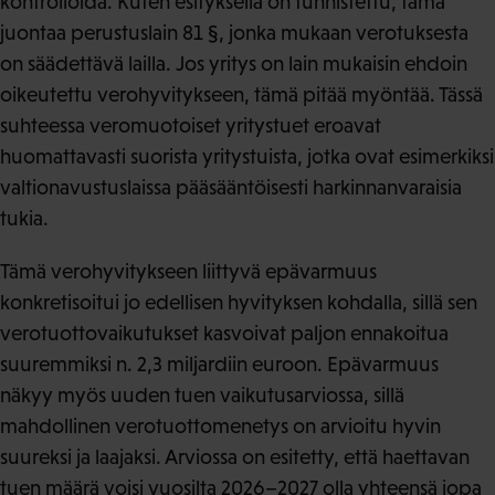
kontrolloida. Kuten esityksellä on tunnistettu, tämä
juontaa perustuslain 81 §, jonka mukaan verotuksesta
on säädettävä lailla. Jos yritys on lain mukaisin ehdoin
oikeutettu verohyvitykseen, tämä pitää myöntää. Tässä
suhteessa veromuotoiset yritystuet eroavat
huomattavasti suorista yritystuista, jotka ovat esimerkiksi
valtionavustuslaissa pääsääntöisesti harkinnanvaraisia
tukia.
Tämä verohyvitykseen liittyvä epävarmuus
konkretisoitui jo edellisen hyvityksen kohdalla, sillä sen
verotuottovaikutukset kasvoivat paljon ennakoitua
suuremmiksi n. 2,3 miljardiin euroon. Epävarmuus
näkyy myös uuden tuen vaikutusarviossa, sillä
mahdollinen verotuottomenetys on arvioitu hyvin
suureksi ja laajaksi. Arviossa on esitetty, että haettavan
tuen määrä voisi vuosilta 2026–2027 olla yhteensä jopa