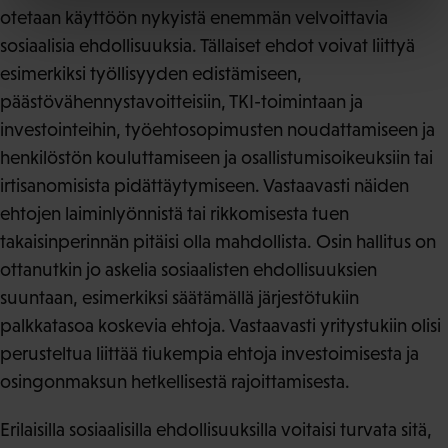
otetaan käyttöön nykyistä enemmän velvoittavia
sosiaalisia ehdollisuuksia. Tällaiset ehdot voivat liittyä
esimerkiksi työllisyyden edistämiseen,
päästövähennystavoitteisiin, TKI-toimintaan ja
investointeihin, työehtosopimusten noudattamiseen ja
henkilöstön kouluttamiseen ja osallistumisoikeuksiin tai
irtisanomisista pidättäytymiseen. Vastaavasti näiden
ehtojen laiminlyönnistä tai rikkomisesta tuen
takaisinperinnän pitäisi olla mahdollista. Osin hallitus on
ottanutkin jo askelia sosiaalisten ehdollisuuksien
suuntaan, esimerkiksi säätämällä järjestötukiin
palkkatasoa koskevia ehtoja. Vastaavasti yritystukiin olisi
perusteltua liittää tiukempia ehtoja investoimisesta ja
osingonmaksun hetkellisestä rajoittamisesta.
Erilaisilla sosiaalisilla ehdollisuuksilla voitaisi turvata sitä,