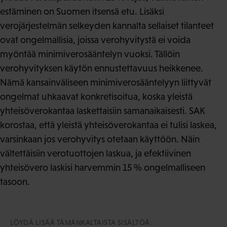
estäminen on Suomen itsensä etu. Lisäksi
verojärjestelmän selkeyden kannalta sellaiset tilanteet
ovat ongelmallisia, joissa verohyvitystä ei voida
myöntää minimiverosääntelyn vuoksi. Tällöin
verohyvityksen käytön ennustettavuus heikkenee.
Nämä kansainväliseen minimiverosääntelyyn liittyvät
ongelmat uhkaavat konkretisoitua, koska yleistä
yhteisöverokantaa laskettaisiin samanaikaisesti. SAK
korostaa, että yleistä yhteisöverokantaa ei tulisi laskea,
varsinkaan jos verohyvitys otetaan käyttöön. Näin
vältettäisiin verotuottojen laskua, ja efektiivinen
yhteisövero laskisi harvemmin 15 % ongelmalliseen
tasoon.
LÖYDÄ LISÄÄ TÄMÄNKALTAISTA SISÄLTÖÄ: