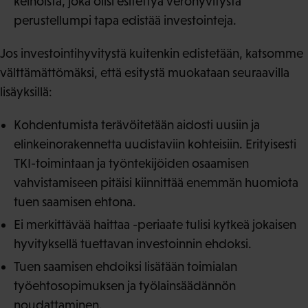
keinoista, joka olisi esitettyä verohyvitystä
perustellumpi tapa edistää investointeja.
Jos investointihyvitystä kuitenkin edistetään, katsomme
välttämättömäksi, että esitystä muokataan seuraavilla
lisäyksillä:
Kohdentumista terävöitetään aidosti uusiin ja
elinkeinorakennetta uudistaviin kohteisiin. Erityisesti
TKI-toimintaan ja työntekijöiden osaamisen
vahvistamiseen pitäisi kiinnittää enemmän huomiota
tuen saamisen ehtona.
Ei merkittävää haittaa -periaate tulisi kytkeä jokaisen
hyvityksellä tuettavan investoinnin ehdoksi.
Tuen saamisen ehdoiksi lisätään toimialan
työehtosopimuksen ja työlainsäädännön
noudattaminen.