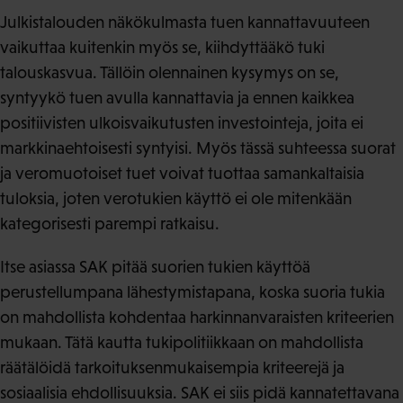
Julkistalouden näkökulmasta tuen kannattavuuteen
vaikuttaa kuitenkin myös se, kiihdyttääkö tuki
talouskasvua. Tällöin olennainen kysymys on se,
syntyykö tuen avulla kannattavia ja ennen kaikkea
positiivisten ulkoisvaikutusten investointeja, joita ei
markkinaehtoisesti syntyisi. Myös tässä suhteessa suorat
ja veromuotoiset tuet voivat tuottaa samankaltaisia
tuloksia, joten verotukien käyttö ei ole mitenkään
kategorisesti parempi ratkaisu.
Itse asiassa SAK pitää suorien tukien käyttöä
perustellumpana lähestymistapana, koska suoria tukia
on mahdollista kohdentaa harkinnanvaraisten kriteerien
mukaan. Tätä kautta tukipolitiikkaan on mahdollista
räätälöidä tarkoituksenmukaisempia kriteerejä ja
sosiaalisia ehdollisuuksia. SAK ei siis pidä kannatettavana