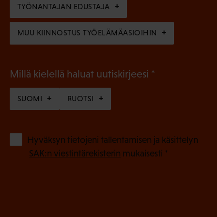
n
TYÖNANTAJAN EDUSTAJA
)
MUU KIINNOSTUS TYÖELÄMÄASIOIHIN
(
Millä kielellä haluat uutiskirjeesi
P
SUOMI
RUOTSI
a
k
o
(
Hyväksyn tietojeni tallentamisen ja käsittelyn
P
l
SAK:n viestintärekisterin
mukaisesti *
a
l
k
i
o
n
l